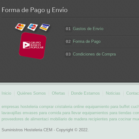
Forma
de Pago y Envío
Gastos de Envío
01
Forma de Pago
02
Condiciones de Compra
03
Inicio
Quiénes Somos
Ofertas
Donde Estamos
Noticias
Contac
empresas hosteleria
comprar cristaleria online
equipamiento para buffet
cuch
lavavajillas
envases para comida para llevar
equipamientos para tiendas
com
proveedores de alimentaci
mobiliario de madera
recipientes para cocinar
mue
Suministros Hosteleria CEM - Copyright © 2022.