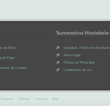
Suministros
Hostelería
os de Envío
Garantias, Política de Devoluc
Aviso Legal
a de Pago
Política de Privacidad
iciones de Compra
Condiciones de uso
 Estamos
Noticias
Contacto
Blog
nline
maquinaria de heladeria
fabrica de sillas
loza para restaurantes
material 