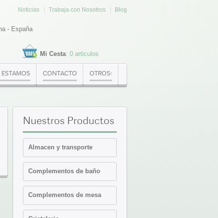
Noticias
Trabaja con Nosotros
Blog
na - España
Mi Cesta
:
0 articulos
 ESTAMOS
CONTACTO
OTROS:
Nuestros
Productos
Almacen y transporte
Cajas Euronorma
Complementos de baño
Contenedores y cajas
isotermicas
Estanterias
Complementos de mesa
Palets PVC y plataformas
Cafeteria-Bar