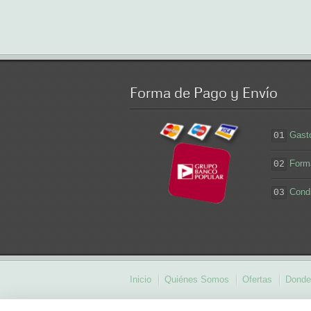
Forma
de Pago y Envío
Gast
01
Form
02
Cond
03
Inicio
Quiénes Somos
Ofertas
Donde
mesas de centro modernas
comprar vajilla o