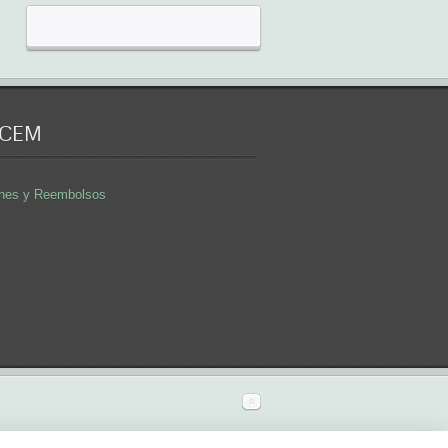
 CEM
iones y Reembolsos
hosteleria tarragona
precios maquinaria