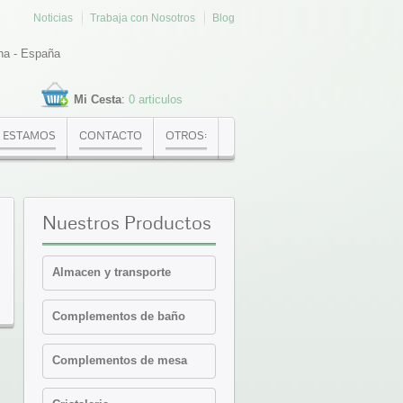
Noticias
Trabaja con Nosotros
Blog
na - España
Mi Cesta
:
0 articulos
 ESTAMOS
CONTACTO
OTROS:
Nuestros
Productos
Almacen y transporte
Cajas Euronorma
Complementos de baño
Contenedores y cajas
isotermicas
Estanterias
Complementos de mesa
Palets PVC y plataformas
Cafeteria-Bar