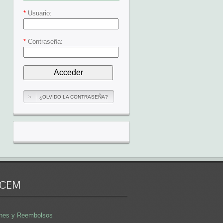
*
Usuario:
*
Contraseña:
¿OLVIDO LA CONTRASEÑA?
 CEM
iones y Reembolsos