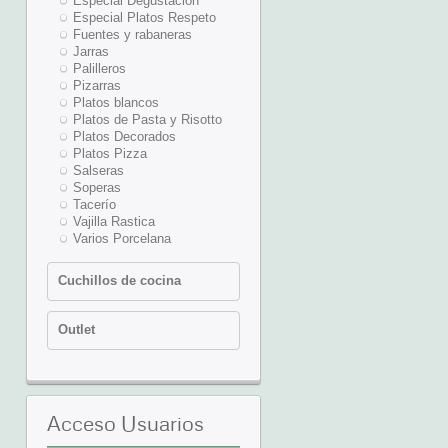
Especial Degustación
Secado Manos
Sartenes
Especial Platos Respeto
Servilletas de comedor
Tamizadores
Fuentes y rabaneras
Servilletas Servilleteros
Termametros
Jarras
Tarrinas
Transporte
Palilleros
Vajilla de plastico
Utensilios del Chef
Pizarras
(Especiales)
Platos blancos
Utiles de cocina
Platos de Pasta y Risotto
Platos Decorados
Platos Pizza
Salseras
Soperas
Tacerí­o
Vajilla Rastica
Varios Porcelana
Cuchillos de cocina
Afiladores
Outlet
Complementos
Cuchillo de Cocina Global
Secadores de manos
Cuchillos cocina Arcos
(Outlet)
Tijeras
Acceso
Usuarios