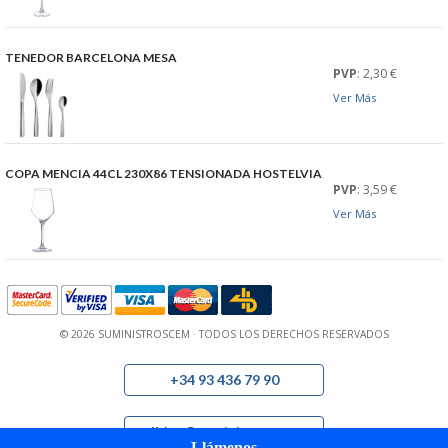
PERSONAL
TENEDOR BARCELONA MESA
LIMPIEZA
PVP
: 2,30 €
Ver Más
MAQUINARIA CALIENTE
MAQUINARIA DE
COPA MENCIA 44CL 230X86 TENSIONADA HOSTELVIA
PVP
: 3,59 €
Ver Más
ELABORACI�N
MAQUINARIA FRIA
MAQUINARIA DE LIMPIEZA
© 2026 SUMINISTROSCEM · TODOS LOS DERECHOS RESERVADOS
MENAJE DE COCINA
+34 93 436 79 90
MAQUINARIA OTROS
pedidos@suministroscem.com
Llámenos