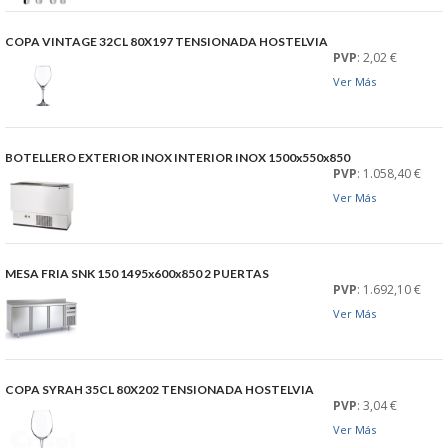
DONDE ESTAMOS
COPA VINTAGE 32CL 80X197 TENSIONADA HOSTELVIA
PVP
: 2,02 €
PRODUCTOS EN OFERTAS
Ver Más
ALMACEN Y TRANSPORTE
BOTELLERO EXTERIOR INOX INTERIOR INOX 1500x550x850
COMPLEMENTOS DE BA�O
PVP
: 1.058,40 €
Ver Más
COMPLEMENTOS DE MESA
CRISTALERIA
MESA FRIA SNK 150 1495x600x850 2 PUERTAS
PVP
: 1.692,10 €
Ver Más
CUBIERTOS
ELECTRODOM�STICOS
COPA SYRAH 35CL 80X202 TENSIONADA HOSTELVIA
PVP
: 3,04 €
HIGIENE Y PROTECCION
Ver Más