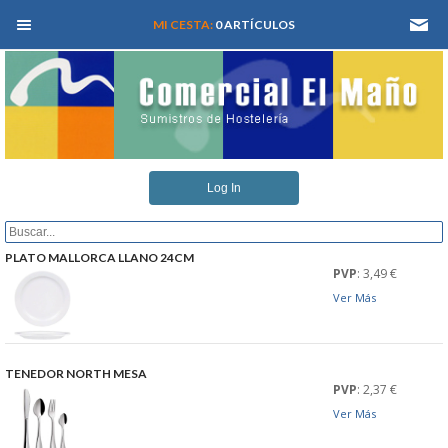
MEN� PRINCIPAL
MI CESTA:
0 ARTÍCULOS
INICIO
Log In
QUIENES SOMOS
CATALOGOS
PLATO MALLORCA LLANO 24CM
PVP
: 3,49 €
Ver Más
REFORMAS Y PROYECTOS
REGISTRARSE
TENEDOR NORTH MESA
PVP
: 2,37 €
SERVICIO TECNICO
Ver Más