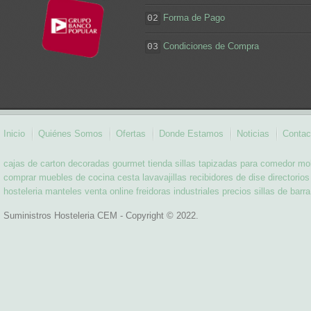
Forma de Pago
02
Condiciones de Compra
03
Inicio
Quiénes Somos
Ofertas
Donde Estamos
Noticias
Contac
cajas de carton decoradas
gourmet tienda
sillas tapizadas para comedor
mob
comprar muebles de cocina
cesta lavavajillas
recibidores de dise
directorio
hosteleria
manteles venta online
freidoras industriales precios
sillas de barra
Suministros Hosteleria CEM - Copyright © 2022.