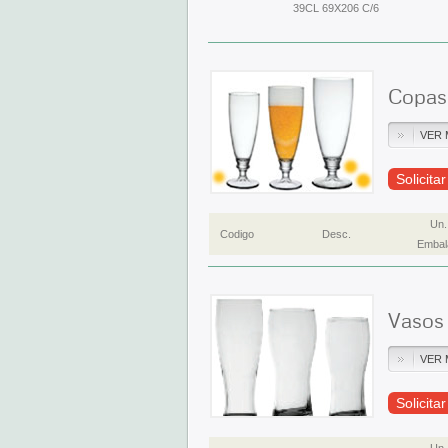
39CL 69X206 C/6
Copas
VER 
Solicita
Un.
Codigo
Desc.
Embal
Vasos
VER 
Solicita