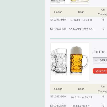
Un.
Codigo
Desc.
Embala
STL09735/80
6
BOTA CERVEZA 1L.
STL09735/70
6
BOTA CERVEZA 1/2L.
Jarras
VER 
Solicita
Un.
Codigo
Desc.
Embala
STL04533/70
6
JARRA ISAR 50CL
STL04533/80
6
JARRA ISAR 1L