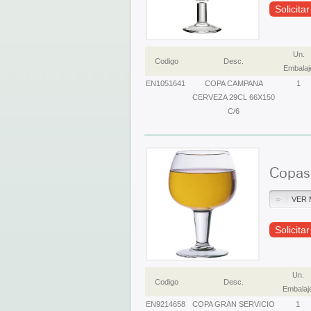
Solicita
Un.
Codigo
Desc.
Embalaj
EN1051641
COPA CAMPANA
1
CERVEZA 29CL 66X150
C/6
Copas 
VER 
Solicita
Un.
Codigo
Desc.
Embalaj
EN9214658
COPA GRAN SERVICIO
1