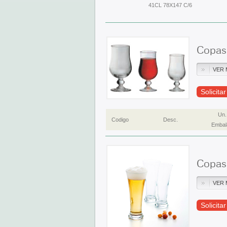
41CL 78X147 C/6
Copas
VER 
Solicita
Un.
Codigo
Desc.
Embal
Copas
VER 
Solicita