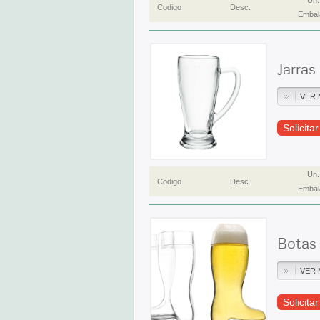
Un.
Codigo
Desc.
Embal
Jarras
VER 
Solicita
Un.
Codigo
Desc.
Embal
Botas
VER 
Solicita