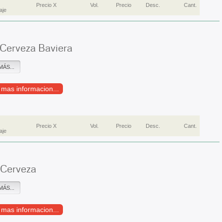
Precio X
Vol.
Precio
Desc.
Cant.
aje
 Cerveza Baviera
MÁS...
r mas informacion...
Precio X
Vol.
Precio
Desc.
Cant.
aje
 Cerveza
MÁS...
r mas informacion...