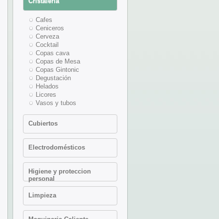
Cristaleria
Complementos Buffet
Complementos Camarero
Cafes
Complementos Cocktail
Ceniceros
Complementos Mesa
Cerveza
Condimentos
Cocktail
Decantadores
Copas cava
Especial Tapas
Copas de Mesa
Jamoneros
Copas Gintonic
Muele pimientas
Degustación
Publicidad
Helados
Recepcion hotel
Licores
Soportes Botellines Aceite
Vasos y tubos
- Vinagre
Tapas y miniaturas
Cubiertos
Accesorios cuberteria
Electrodomésticos
Chuleteros
Cubiertos mesa
Freidora Multifuncion
Higiene y proteccion
Electrica
personal
Fuentes de chocolate
Higiene personal
Maquinas fabricadoras de
Limpieza
helado
Cajas plastico