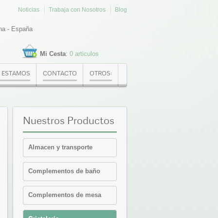
Noticias
Trabaja con Nosotros
Blog
na - España
Mi Cesta
:
0 articulos
 ESTAMOS
CONTACTO
OTROS:
Nuestros
Productos
Almacen y transporte
Cajas Euronorma
Complementos de baño
Contenedores y cajas
isotermicas
Estanterias
Complementos de mesa
Palets PVC y plataformas
Cafeteria-Bar