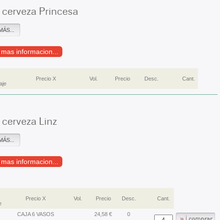
cerveza Princesa
MÁS...
r mas informacion...
Precio X
Vol.
Precio
Desc.
Cant.
aje
cerveza Linz
MÁS...
r mas informacion...
Precio X
Vol.
Precio
Desc.
Cant.
e
CAJA 6 VASOS
24,58 €
0