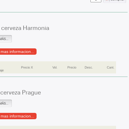
 cerveza Harmonia
MÁS...
r mas informacion...
Precio X
Vol.
Precio
Desc.
Cant.
aje
 cerveza Prague
MÁS...
r mas informacion...