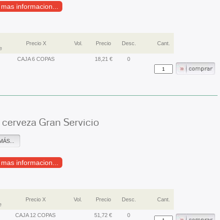
r mas informacion...
Precio X
Vol.
Precio
Desc.
Cant.
e
CAJA 6 COPAS
18,21 €
0
cerveza Gran Servicio
MÁS...
r mas informacion...
Precio X
Vol.
Precio
Desc.
Cant.
e
CAJA 12 COPAS
51,72 €
0