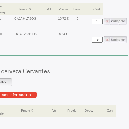
n.
Precio X
Vol.
Precio
Desc.
Cant.
laje
1
CAJA 6 VASOS
18,72 €
0
0
CAJA 12 VASOS
8,34 €
0
 cerveza Cervantes
MÁS...
r mas informacion...
Precio X
Vol.
Precio
Desc.
Cant.
aje