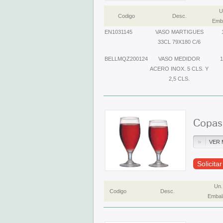
U
Codigo
Desc.
Emba
EN1031145
VASO MARTIGUES
33CL 79X180 C/6
BELLMQZ200124
VASO MEDIDOR
1
ACERO INOX. 5 CLS. Y
2,5 CLS.
Copas
VER 
Solicita
Un.
Codigo
Desc.
Embal