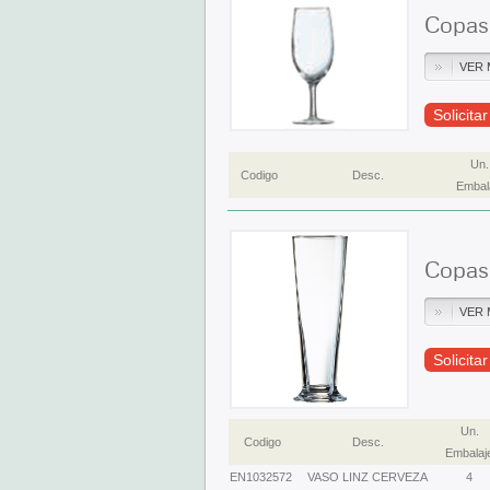
Copas 
VER 
Solicita
Un.
Codigo
Desc.
Embal
Copas 
VER 
Solicita
Un.
Codigo
Desc.
Embalaj
EN1032572
VASO LINZ CERVEZA
4