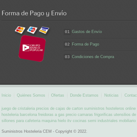
Forma
de Pago y Envío
Gastos de Envío
01
Forma de Pago
02
Condiciones de Compra
03
Inicio
Quiénes Somos
Ofertas
Donde Estamos
Noticias
Contac
juego de cristaleria
precios de cajas de carton
suministros hosteleros online
hosteleria barcelona
freidoras a gas
precio camaras frigorificas
utensilios de
sillones para cafeteria
maquina hielo itv
cocinas semi industriales
mobiliario
Suministros Hosteleria CEM - Copyright © 2022.