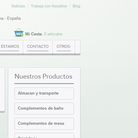
Noticias
Trabaja con Nosotros
Blog
na - España
Mi Cesta
:
0 articulos
 ESTAMOS
CONTACTO
OTROS:
Nuestros
Productos
Almacen y transporte
Cajas Euronorma
Complementos de baño
Contenedores y cajas
isotermicas
Estanterias
Complementos de mesa
Palets PVC y plataformas
Cafeteria-Bar