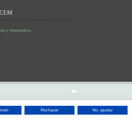
 CEM
iones y Reembolsos
adera baratos
vasos con cerveza
silla hay
 todo
Rechazar
No, ajustar
oveedores maquinaria hosteleria
accesorios
Enviar WhatsApp