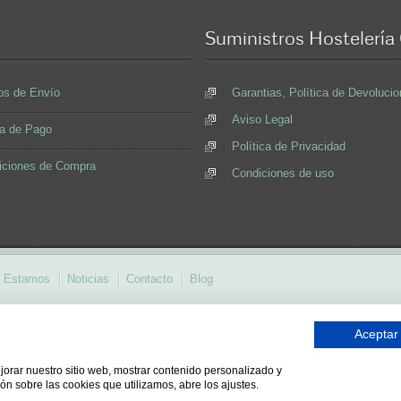
Suministros
Hostelería
os de Envío
Garantias, Política de Devoluc
Aviso Legal
a de Pago
Política de Privacidad
iciones de Compra
Condiciones de uso
 Estamos
Noticias
Contacto
Blog
porcelana hosteleria
desechables vasos
bancos para cocinas
taburetes de m
Aceptar
eleria
muebles en murcia
cristaleria de un bar
distribuidores juguetes espa
pr
taburete
mesas de cafeterias
muebles la fabrica sillas
muebles cocinas
ejorar nuestro sitio web, mostrar contenido personalizado y
022.
ón sobre las cookies que utilizamos, abre los ajustes.