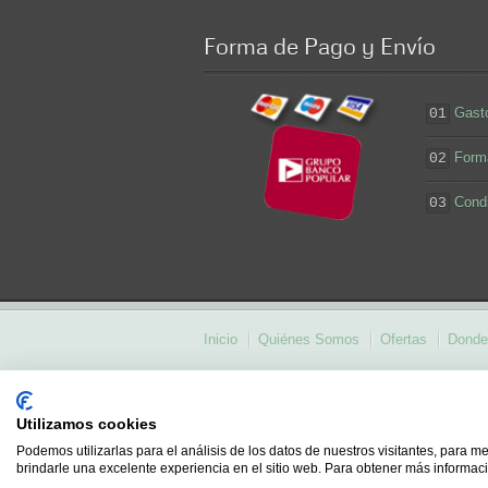
Forma
de Pago y Envío
Gast
01
Form
02
Cond
03
Inicio
Quiénes Somos
Ofertas
Donde
fabricante de sofas
equipamiento para bares
tiendas de sillas en madrid
proyectos de host
Utilizamos cookies
para el vino
son muebles auxiliares
comprar 
Podemos utilizarlas para el análisis de los datos de nuestros visitantes, para m
Suministros Hosteleria CEM - Copyright © 2
brindarle una excelente experiencia en el sitio web. Para obtener más informaci