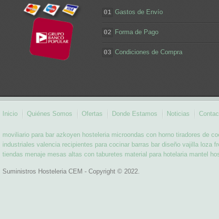
Gastos de Envío
01
Forma de Pago
02
Condiciones de Compra
03
Inicio
Quiénes Somos
Ofertas
Donde Estamos
Noticias
Contac
moviliario para bar
azkoyen hosteleria
microondas con horno
tiradores de co
industriales valencia
recipientes para cocinar
barras bar diseño
vajilla loza
f
tiendas menaje
mesas altas con taburetes
material para hotelaria
mantel hos
Suministros Hosteleria CEM - Copyright © 2022.