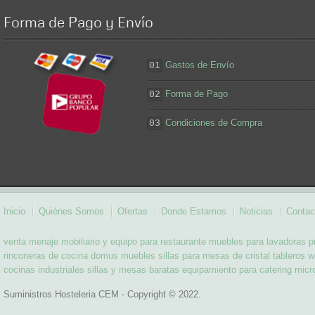
Forma
de Pago y Envío
Gastos de Envío
01
Forma de Pago
02
Condiciones de Compra
03
Inicio
Quiénes Somos
Ofertas
Donde Estamos
Noticias
Contac
venta menaje
mobiliario y equipo para restaurante
muebles para lavadoras
p
rinconeras de cocina
domus muebles
sillas para mesas de cristal
tableros w
cocinas industriales
sillas y mesas baratas
equipamiento para catering
micr
Suministros Hosteleria CEM - Copyright © 2022.