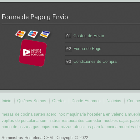
Forma
de Pago y Envío
Gastos de Envío
01
Forma de Pago
02
Condiciones de Compra
03
Inicio
Quiénes Somos
Ofertas
Donde Estamos
Noticias
Contac
mesas de cocina
sarten acero inox
maquinaria hosteleria en valencia
mueble
vajillas de porcelana
suministros restaurantes
comedor muebles
cajas papel
horno de pizza a gas
cajas para pizzas
utensilios para la cocina
muebles de
Suministros Hosteleria CEM - Copyright © 2022.