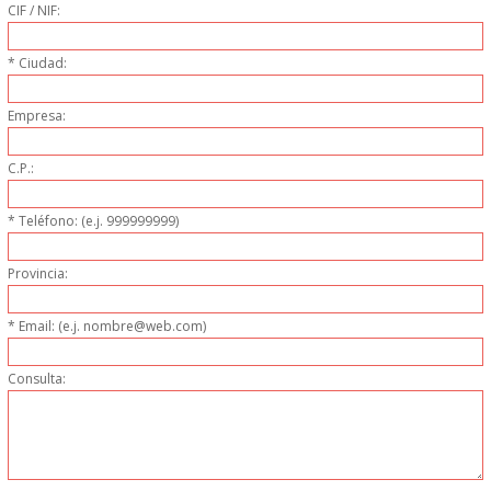
DONDE ESTAMOS
CIF / NIF:
* Ciudad:
PRODUCTOS EN OFERTAS
Empresa:
ALMACEN Y TRANSPORTE
C.P.:
COMPLEMENTOS DE BA�O
* Teléfono: (e.j. 999999999)
COMPLEMENTOS DE MESA
Provincia:
CRISTALERIA
* Email: (e.j. nombre@web.com)
CUBIERTOS
Consulta:
ELECTRODOM�STICOS
HIGIENE Y PROTECCION