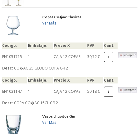
GARANTIAS Y
Copas Co�ac Clasicas
Ver Más
DEVOLUCIONES
AVISO LEGAL
Codigo.
Embalaje.
Precio X
PVP
Cant.
EN1051715
1
CAJA 12 COPAS
30,72 €
POL�TICA DE PRIVACIDAD
Desc:
CO�AC 25 GLOBO COPA C-12
CONDICIONES DE USO
Codigo.
Embalaje.
Precio X
PVP
Cant.
NOTICIAS
EN1031147
1
CAJA 12 COPAS
50,18 €
Desc:
COPA CO�AC 15CL C/12
BLOG
Vasos chupitos Gin
Ver Más
CERRAR