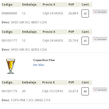
Codigo.
Embalaje.
Precio X
PVP
Cant.
S�GUENOS EN
EN8800065
12
CAJA 24 VASOS
26,88 €
FACEBOOK
Desc:
VASO GIN 5CL 48X57 C/24
Codigo.
Embalaje.
Precio X
PVP
Cant.
TWITTER
EN1031177
12
CAJA 24 VASOS
25,70 €
Desc:
VASO GIN 3CL 42X52 C/24
© 2026 SUMINISTROSCEM
TODOS LOS DERECHOS RESERVADOS
Copas licor Fine
Ver Más
Codigo.
Embalaje.
Precio X
PVP
Cant.
EN1031175
30
CAJA 10 COPAS
23,67 €
Desc:
COPA FINE 1,5CL 38X62 C/10