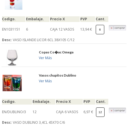
Codigo.
Embalaje.
Precio X
PVP
Cant.
EN1031151
6
CAJA 12 VASOS
13,94 €
Desc:
VASO ISLANDE LICOR 6CL 38X105 C/12
Copas Co�ac Omega
Ver Más
Vasos chupitos Dublino
Ver Más
Codigo.
Embalaje.
Precio X
PVP
Cant.
EN/DUBLINO/3
12
CAJA 6 VASOS
6,97 €
Desc:
VASO DUBLINO 3,4CL 45X70 C/6