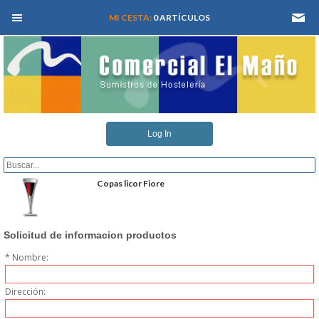
MEN� PRINCIPAL
MI CESTA:
0 ARTÍCULOS
INICIO
Log In
QUIENES SOMOS
CATALOGOS
Copas licor Fiore
REFORMAS Y PROYECTOS
Solicitud de informacion productos
REGISTRARSE
* Nombre:
SERVICIO TECNICO
Dirección: