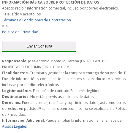
INFORMACIÓN BÁSICA SOBRE PROTECCIÓN DE DATOS
PERSONAL
Acepto recibir información comercial, incluso por correo electrónico.
* He leído y acepto los
Términos y Condiciones de Contratación
LIMPIEZA
y la
Política de Privacidad
MAQUINARIA CALIENTE
MAQUINARIA DE
Responsable
: Jose Antonio Montolio Herena (EN ADELANTE EL
ELABORACI�N
PROPIETARIO DE SUMINISTROSCEM.COM)
Finalidades
: A. Tramitar y gestionar la compra y entrega de su pedido. B.
Enviarle información y comunicaciones de nuestros productos y servicios,
MAQUINARIA FRIA
inclusive por medios electrónicos.
Legitimación
: A. Ejecución de contrato B. Interés legítimo.
MAQUINARIA DE LIMPIEZA
Destinatarios
: No están previstas cesiones de datos.
Derechos
: Puede acceder, rectificar y suprimir los datos, así como otros
derechos en pedidos@suministroscem.com, como se explica en la Política
MENAJE DE COCINA
de Privacidad.
Información Adicional
: Puede ampliar la información en el enlace de
Avisos Legales.
MAQUINARIA OTROS