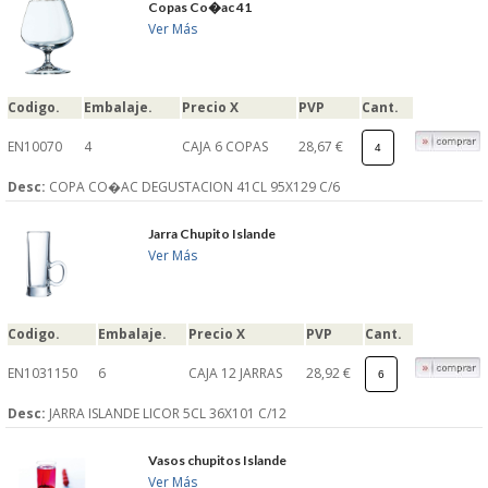
Copas Co�ac 41
Ver Más
Codigo.
Embalaje.
Precio X
PVP
Cant.
EN10070
4
CAJA 6 COPAS
28,67 €
Desc:
COPA CO�AC DEGUSTACION 41CL 95X129 C/6
Jarra Chupito Islande
Ver Más
Codigo.
Embalaje.
Precio X
PVP
Cant.
EN1031150
6
CAJA 12 JARRAS
28,92 €
Desc:
JARRA ISLANDE LICOR 5CL 36X101 C/12
Vasos chupitos Islande
Ver Más