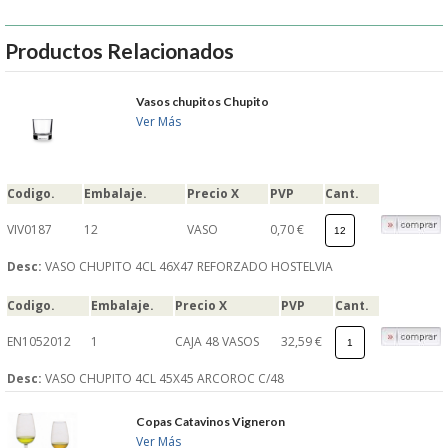
MUEBLES
Productos Relacionados
MUEBLES INOX. COCINA
Vasos chupitos Chupito
Ver Más
PAPEL Y PRODUCTOS UNIUSO
VAJILLA
Codigo.
Embalaje.
Precio X
PVP
Cant.
VIV0187
12
VASO
0,70 €
CUCHILLOS DE COCINA
Desc:
VASO CHUPITO 4CL 46X47 REFORZADO HOSTELVIA
OUTLET
Codigo.
Embalaje.
Precio X
PVP
Cant.
GASTOS DE ENVIO
EN1052012
1
CAJA 48 VASOS
32,59 €
Desc:
VASO CHUPITO 4CL 45X45 ARCOROC C/48
FORMA DE PAGO
Copas Catavinos Vigneron
CONDICIONES DE COMPRA
Ver Más