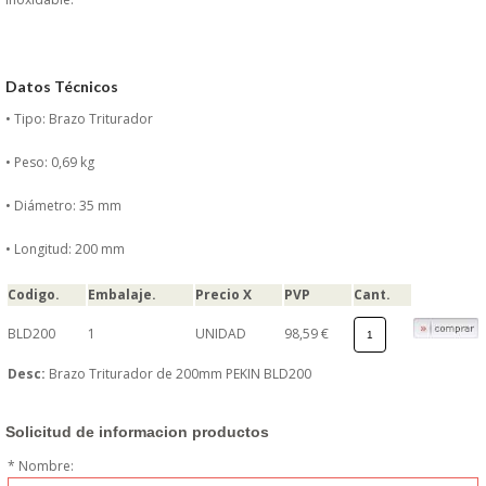
DONDE ESTAMOS
PRODUCTOS EN OFERTAS
Datos Técnicos
• Tipo: Brazo Triturador
ALMACEN Y TRANSPORTE
• Peso: 0,69 kg
COMPLEMENTOS DE BA�O
• Diámetro: 35 mm
COMPLEMENTOS DE MESA
• Longitud: 200 mm
CRISTALERIA
Codigo.
Embalaje.
Precio X
PVP
Cant.
BLD200
1
UNIDAD
98,59 €
CUBIERTOS
Desc:
Brazo Triturador de 200mm PEKIN BLD200
ELECTRODOM�STICOS
Solicitud de informacion productos
HIGIENE Y PROTECCION
* Nombre: