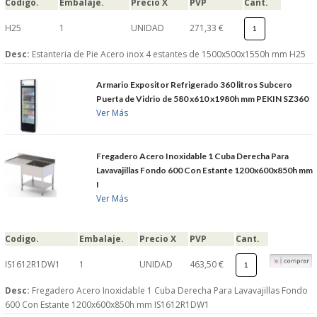
Codigo.
Embalaje.
Precio X
PVP
Cant.
H25
1
UNIDAD
271,33 €
Desc:
Estanteria de Pie Acero inox 4 estantes de 1500x500x1550h mm H25
Armario Expositor Refrigerado 360 litros Subcero
Puerta de Vidrio de 580 x610 x1980h mm PEKIN SZ360
Ver Más
Fregadero Acero Inoxidable 1 Cuba Derecha Para
Lavavajillas Fondo 600 Con Estante 1200x600x850h mm
I
Ver Más
Codigo.
Embalaje.
Precio X
PVP
Cant.
IS1612R1DW1
1
UNIDAD
463,50 €
Desc:
Fregadero Acero Inoxidable 1 Cuba Derecha Para Lavavajillas Fondo
600 Con Estante 1200x600x850h mm IS1612R1DW1