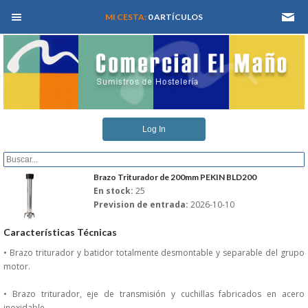
MEN� PRINCIPAL
MI CESTA:
0 ARTÍCULOS
INICIO
Log In
QUIENES SOMOS
CATALOGOS
Brazo Triturador de 200mm PEKIN BLD200
En stock:
25
Prevision de entrada:
2026-10-10
REFORMAS Y PROYECTOS
Características Técnicas
REGISTRARSE
• Brazo triturador y batidor totalmente desmontable y separable del grupo
motor.
SERVICIO TECNICO
• Brazo triturador, eje de transmisión y cuchillas fabricados en acero
inoxidable.