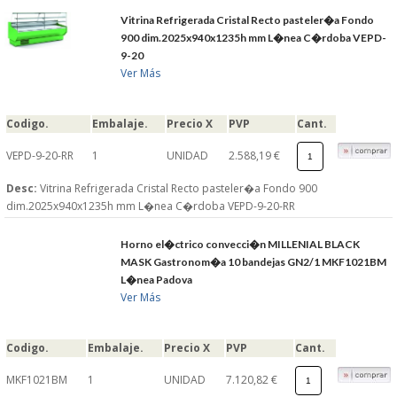
Vitrina Refrigerada Cristal Recto pasteler�a Fondo
900 dim.2025x940x1235h mm L�nea C�rdoba VEPD-
9-20
Ver Más
Codigo.
Embalaje.
Precio X
PVP
Cant.
VEPD-9-20-RR
1
UNIDAD
2.588,19 €
Desc:
Vitrina Refrigerada Cristal Recto pasteler�a Fondo 900
dim.2025x940x1235h mm L�nea C�rdoba VEPD-9-20-RR
Horno el�ctrico convecci�n MILLENIAL BLACK
MASK Gastronom�a 10 bandejas GN2/1 MKF1021BM
L�nea Padova
Ver Más
Codigo.
Embalaje.
Precio X
PVP
Cant.
MKF1021BM
1
UNIDAD
7.120,82 €