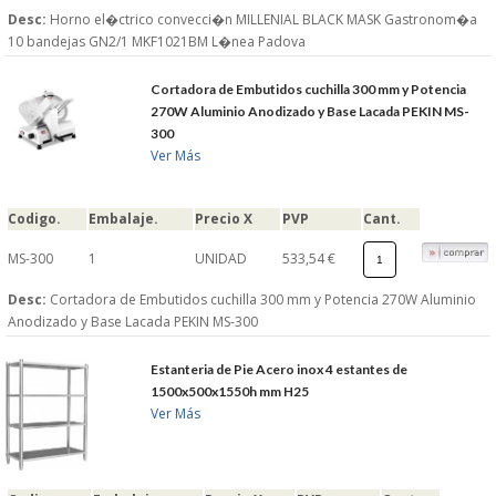
Desc:
Horno el�ctrico convecci�n MILLENIAL BLACK MASK Gastronom�a
10 bandejas GN2/1 MKF1021BM L�nea Padova
Cortadora de Embutidos cuchilla 300 mm y Potencia
270W Aluminio Anodizado y Base Lacada PEKIN MS-
300
Ver Más
Codigo.
Embalaje.
Precio X
PVP
Cant.
MS-300
1
UNIDAD
533,54 €
Desc:
Cortadora de Embutidos cuchilla 300 mm y Potencia 270W Aluminio
Anodizado y Base Lacada PEKIN MS-300
Estanteria de Pie Acero inox 4 estantes de
1500x500x1550h mm H25
Ver Más