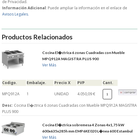
de Privacidad.
Información Adicional
: Puede ampliar la información en el enlace de
GARANTIAS Y
Avisos Legales.
DEVOLUCIONES
Productos Relacionados
AVISO LEGAL
Cocina El�ctrica 6 zonas Cuadradas con Mueble
MPQ912A MAGISTRA PLUS 900
POL�TICA DE PRIVACIDAD
Ver Más
CONDICIONES DE USO
Codigo.
Embalaje.
Precio X
PVP
Cant.
NOTICIAS
MPQ912A
1
UNIDAD
4.050,09 €
Desc:
Cocina El�ctrica 6 zonas Cuadradas con Mueble MPQ912A MAGISTRA
BLOG
PLUS 900
CERRAR
Cocina El�ctrica sobremesa 4 Zonas 4x1,75 kW
600x635x285h mm EMP6KE020 L�nea 600 Estambul
Ver Más