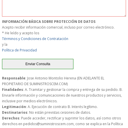
MUEBLES
INFORMACIÓN BÁSICA SOBRE PROTECCIÓN DE DATOS
MUEBLES INOX. COCINA
Acepto recibir información comercial, incluso por correo electrónico.
* He leído y acepto los
PAPEL Y PRODUCTOS UNIUSO
Términos y Condiciones de Contratación
y la
Política de Privacidad
VAJILLA
CUCHILLOS DE COCINA
Responsable
: Jose Antonio Montolio Herena (EN ADELANTE EL
OUTLET
PROPIETARIO DE SUMINISTROSCEM.COM)
Finalidades
: A. Tramitar y gestionar la compra y entrega de su pedido. B.
Enviarle información y comunicaciones de nuestros productos y servicios,
GASTOS DE ENVIO
inclusive por medios electrónicos.
Legitimación
: A. Ejecución de contrato B. Interés legítimo.
FORMA DE PAGO
Destinatarios
: No están previstas cesiones de datos.
Derechos
: Puede acceder, rectificar y suprimir los datos, así como otros
derechos en pedidos@suministroscem.com, como se explica en la Política
CONDICIONES DE COMPRA