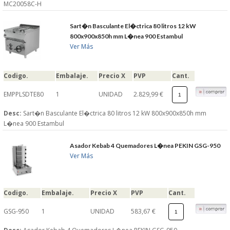
MC20058C-H
Sart�n Basculante El�ctrica 80 litros 12 kW
800x900x850h mm L�nea 900 Estambul
Ver Más
Codigo.
Embalaje.
Precio X
PVP
Cant.
EMPPLSDTE80
1
UNIDAD
2.829,99 €
Desc:
Sart�n Basculante El�ctrica 80 litros 12 kW 800x900x850h mm
L�nea 900 Estambul
Asador Kebab 4 Quemadores L�nea PEKIN GSG-950
Ver Más
Codigo.
Embalaje.
Precio X
PVP
Cant.
GSG-950
1
UNIDAD
583,67 €