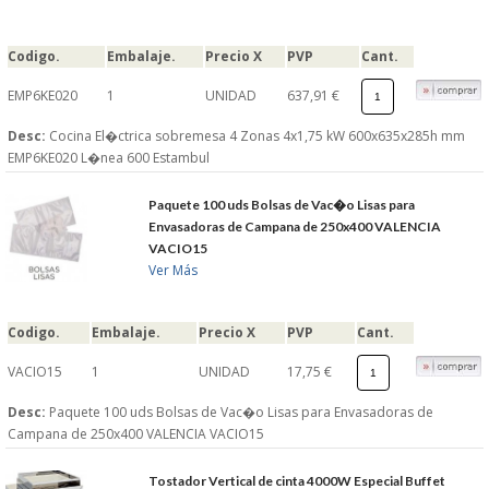
S�GUENOS EN
Codigo.
Embalaje.
Precio X
PVP
Cant.
EMP6KE020
1
UNIDAD
637,91 €
FACEBOOK
Desc:
Cocina El�ctrica sobremesa 4 Zonas 4x1,75 kW 600x635x285h mm
TWITTER
EMP6KE020 L�nea 600 Estambul
Paquete 100 uds Bolsas de Vac�o Lisas para
© 2026 SUMINISTROSCEM
Envasadoras de Campana de 250x400 VALENCIA
TODOS LOS DERECHOS RESERVADOS
VACIO15
Ver Más
Codigo.
Embalaje.
Precio X
PVP
Cant.
VACIO15
1
UNIDAD
17,75 €
Desc:
Paquete 100 uds Bolsas de Vac�o Lisas para Envasadoras de
Campana de 250x400 VALENCIA VACIO15
Tostador Vertical de cinta 4000W Especial Buffet