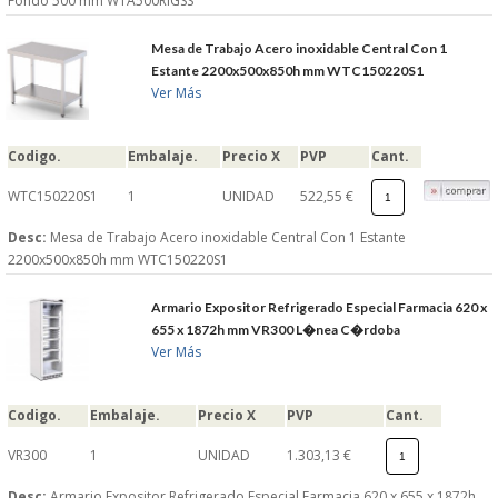
Fondo 500 mm WTA500RIGSS
Mesa de Trabajo Acero inoxidable Central Con 1
Estante 2200x500x850h mm WTC150220S1
Ver Más
Codigo.
Embalaje.
Precio X
PVP
Cant.
WTC150220S1
1
UNIDAD
522,55 €
Desc:
Mesa de Trabajo Acero inoxidable Central Con 1 Estante
2200x500x850h mm WTC150220S1
Armario Expositor Refrigerado Especial Farmacia 620 x
655 x 1872h mm VR300 L�nea C�rdoba
Ver Más
Codigo.
Embalaje.
Precio X
PVP
Cant.
VR300
1
UNIDAD
1.303,13 €
Desc:
Armario Expositor Refrigerado Especial Farmacia 620 x 655 x 1872h