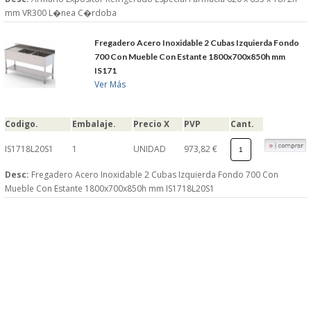
mm VR300 L�nea C�rdoba
Fregadero Acero Inoxidable 2 Cubas Izquierda Fondo
700 Con Mueble Con Estante 1800x700x850h mm
IS171
Ver Más
Codigo.
Embalaje.
Precio X
PVP
Cant.
IS1718L20S1
1
UNIDAD
973,82 €
Desc:
Fregadero Acero Inoxidable 2 Cubas Izquierda Fondo 700 Con
Mueble Con Estante 1800x700x850h mm IS1718L20S1