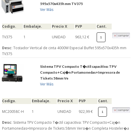
595x570x435h mm TV375
Ver Más
Codigo.
Embalaje.
Precio X
PVP
Cant.
TV375
1
UNIDAD
963,12 €
Desc:
Tostador Vertical de cinta 4000W Especial Buffet 595x570x435h mm
TV375
Sistema TPV Compacto T�ctil capacitiva: TPV
Compacto+Caj�n Portamonedas+Impresora de
Tickets 58mm Ve
Ver Más
Codigo.
Embalaje.
Precio X
PVP
Cant.
MC20058C-H
1
UNIDAD
922,99 €
Desc:
Sistema TPV Compacto T�ctil capacitiva: TPV Compacto+Caj�n
Portamonedas+Impresora de Tickets 58mm Versi�n Completa Hosteler�a