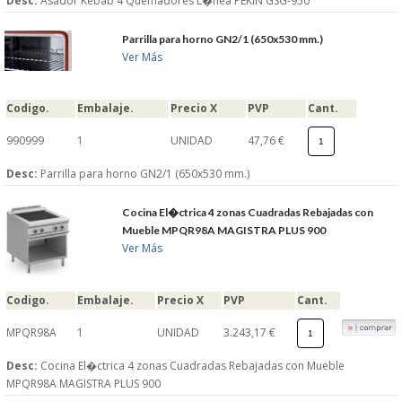
Desc:
Asador Kebab 4 Quemadores L�nea PEKIN GSG-950
Parrilla para horno GN2/1 (650x530 mm.)
Ver Más
Codigo.
Embalaje.
Precio X
PVP
Cant.
990999
1
UNIDAD
47,76 €
Desc:
Parrilla para horno GN2/1 (650x530 mm.)
Cocina El�ctrica 4 zonas Cuadradas Rebajadas con
Mueble MPQR98A MAGISTRA PLUS 900
Ver Más
Codigo.
Embalaje.
Precio X
PVP
Cant.
MPQR98A
1
UNIDAD
3.243,17 €
Desc:
Cocina El�ctrica 4 zonas Cuadradas Rebajadas con Mueble
MPQR98A MAGISTRA PLUS 900