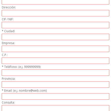
PERSONAL
Dirección:
LIMPIEZA
CIF / NIF:
MAQUINARIA CALIENTE
* Ciudad:
MAQUINARIA DE
Empresa:
C.P.:
ELABORACI�N
* Teléfono: (e.j. 999999999)
MAQUINARIA FRIA
Provincia:
MAQUINARIA DE LIMPIEZA
* Email: (e.j. nombre@web.com)
MENAJE DE COCINA
Consulta:
MAQUINARIA OTROS