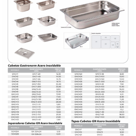
DONDE ESTAMOS
PRODUCTOS EN OFERTAS
ALMACEN Y TRANSPORTE
COMPLEMENTOS DE BA�O
COMPLEMENTOS DE MESA
CRISTALERIA
CUBIERTOS
ELECTRODOM�STICOS
HIGIENE Y PROTECCION