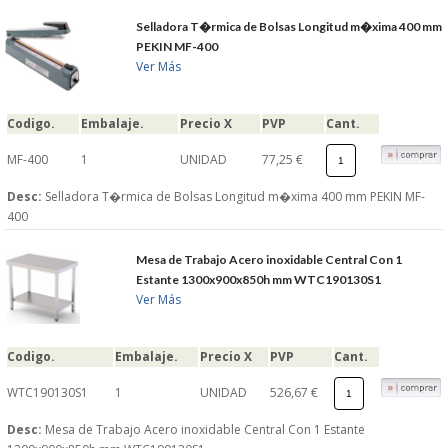
S�GUENOS EN
Selladora T�rmica de Bolsas Longitud m�xima 400 mm
PEKIN MF-400
Ver Más
FACEBOOK
Codigo.
Embalaje.
Precio X
PVP
Cant.
TWITTER
MF-400
1
UNIDAD
77,25 €
Desc:
Selladora T�rmica de Bolsas Longitud m�xima 400 mm PEKIN MF-
© 2026 SUMINISTROSCEM
400
TODOS LOS DERECHOS RESERVADOS
Mesa de Trabajo Acero inoxidable Central Con 1
Estante 1300x900x850h mm WTC190130S1
Ver Más
Codigo.
Embalaje.
Precio X
PVP
Cant.
WTC190130S1
1
UNIDAD
526,67 €
Desc:
Mesa de Trabajo Acero inoxidable Central Con 1 Estante