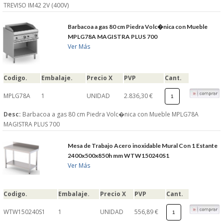
TREVISO IM42 2V (400V)
Barbacoa a gas 80 cm Piedra Volc�nica con Mueble
MPLG78A MAGISTRA PLUS 700
Ver Más
Codigo.
Embalaje.
Precio X
PVP
Cant.
MPLG78A
1
UNIDAD
2.836,30 €
Desc:
Barbacoa a gas 80 cm Piedra Volc�nica con Mueble MPLG78A
MAGISTRA PLUS 700
Mesa de Trabajo Acero inoxidable Mural Con 1 Estante
2400x500x850h mm WTW150240S1
Ver Más
Codigo.
Embalaje.
Precio X
PVP
Cant.
WTW150240S1
1
UNIDAD
556,89 €