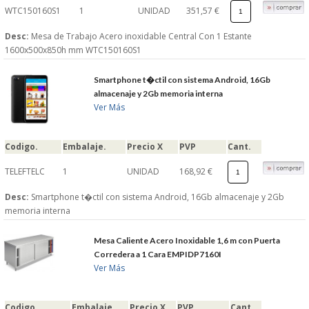
WTC150160S1
1
UNIDAD
351,57 €
Desc:
Mesa de Trabajo Acero inoxidable Central Con 1 Estante
1600x500x850h mm WTC150160S1
Smartphone t�ctil con sistema Android, 16Gb
almacenaje y 2Gb memoria interna
Ver Más
Codigo.
Embalaje.
Precio X
PVP
Cant.
TELEFTELC
1
UNIDAD
168,92 €
Desc:
Smartphone t�ctil con sistema Android, 16Gb almacenaje y 2Gb
memoria interna
Mesa Caliente Acero Inoxidable 1,6 m con Puerta
Corredera a 1 Cara EMPIDP7160I
Ver Más
Codigo.
Embalaje.
Precio X
PVP
Cant.