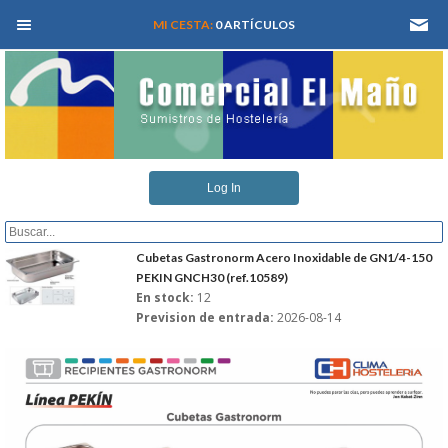
MEN� PRINCIPAL
MI CESTA:
0 ARTÍCULOS
INICIO
Log In
QUIENES SOMOS
CATALOGOS
Cubetas Gastronorm Acero Inoxidable de GN1/4-150
PEKIN GNCH30 (ref.10589)
En stock:
12
REFORMAS Y PROYECTOS
Prevision de entrada:
2026-08-14
REGISTRARSE
SERVICIO TECNICO