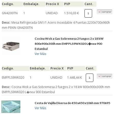
Codigo.
Embalaje.
Precio X
PVP
Cant.
GN4200TN
1
UNIDAD
1.516,03 €
Desc:
Mesa Refrigerada GN1/1 Acero Inoxidable 4 Puertas 2230x700x960h
mm PEKIN GN4200TN
Cocina Wok a Gas Sobremesa 2 fuegos 2 x 18 kW
800x900x300h mm EMPPLS9WK020 L�nea 900
Estambul
Ver Más
Codigo.
Embalaje.
Precio X
PVP
Cant.
EMPPLS9WK020
1
UNIDAD
1.448,44 €
Desc:
Cocina Wok a Gas Sobremesa 2 fuegos 2 x 18 kW 800x900x300h mm
EMPPLS9WK020 L�nea 900 Estambul
Cesta de Vajilla Diversa de 450 x450 x106h mm 970695
Ver Más