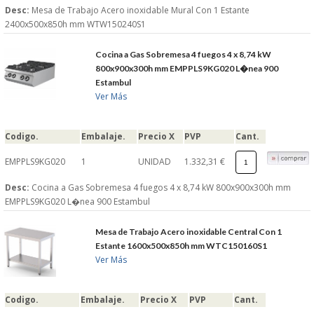
Desc:
Mesa de Trabajo Acero inoxidable Mural Con 1 Estante
2400x500x850h mm WTW150240S1
Cocina a Gas Sobremesa 4 fuegos 4 x 8,74 kW
800x900x300h mm EMPPLS9KG020 L�nea 900
Estambul
Ver Más
Codigo.
Embalaje.
Precio X
PVP
Cant.
EMPPLS9KG020
1
UNIDAD
1.332,31 €
Desc:
Cocina a Gas Sobremesa 4 fuegos 4 x 8,74 kW 800x900x300h mm
EMPPLS9KG020 L�nea 900 Estambul
Mesa de Trabajo Acero inoxidable Central Con 1
Estante 1600x500x850h mm WTC150160S1
Ver Más
Codigo.
Embalaje.
Precio X
PVP
Cant.