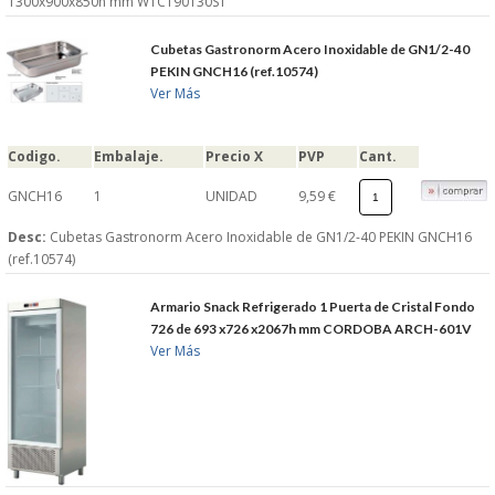
1300x900x850h mm WTC190130S1
Cubetas Gastronorm Acero Inoxidable de GN1/2-40
PEKIN GNCH16 (ref.10574)
Ver Más
Codigo.
Embalaje.
Precio X
PVP
Cant.
GNCH16
1
UNIDAD
9,59 €
Desc:
Cubetas Gastronorm Acero Inoxidable de GN1/2-40 PEKIN GNCH16
(ref.10574)
Armario Snack Refrigerado 1 Puerta de Cristal Fondo
726 de 693 x726 x2067h mm CORDOBA ARCH-601V
Ver Más