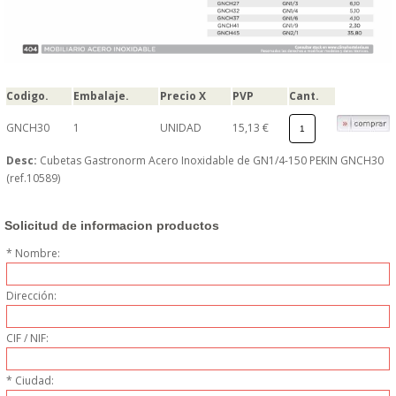
PERSONAL
LIMPIEZA
Codigo.
Embalaje.
Precio X
PVP
Cant.
MAQUINARIA CALIENTE
GNCH30
1
UNIDAD
15,13 €
MAQUINARIA DE
Desc:
Cubetas Gastronorm Acero Inoxidable de GN1/4-150 PEKIN GNCH30
(ref.10589)
ELABORACI�N
Solicitud de informacion productos
MAQUINARIA FRIA
* Nombre:
MAQUINARIA DE LIMPIEZA
Dirección:
MENAJE DE COCINA
CIF / NIF:
MAQUINARIA OTROS
* Ciudad: