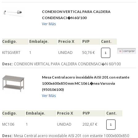
CONEXION VERTICAL PARA CALDERA
CONDENSACI�N 60/100
Ver Más
Codigo.
Embalaje.
Precio X
PVP
Cant.
KITSGVERT
1
UNIDAD
50,76 €
Desc:
CONEXION VERTICAL PARA CALDERA CONDENSACI�N 60/100
Mesa Central acero inoxidable AISI 201 con estante
1000x600x850 mm MC106 L�nea Varsovia
(950106100)
Ver Más
Codigo.
Embalaje.
Precio X
PVP
Cant.
MC106
1
UNIDAD
202,67 €
Desc:
Mesa Central acero inoxidable AISI 201 con estante 1000x600x850