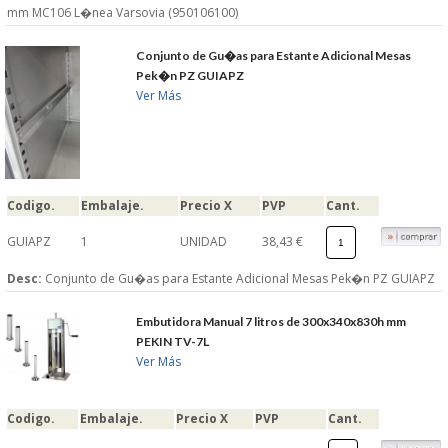
mm MC106 L�nea Varsovia (950106100)
Conjunto de Gu�as para Estante Adicional Mesas
Pek�n PZ GUIAPZ
Ver Más
Codigo.
Embalaje.
Precio X
PVP
Cant.
GUIAPZ
1
UNIDAD
38,43 €
Desc:
Conjunto de Gu�as para Estante Adicional Mesas Pek�n PZ GUIAPZ
Embutidora Manual 7 litros de 300x340x830h mm
PEKIN TV-7L
Ver Más
Codigo.
Embalaje.
Precio X
PVP
Cant.