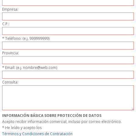
MUEBLES
Empresa:
C.P.:
MUEBLES INOX. COCINA
* Teléfono: (e.j. 999999999)
PAPEL Y PRODUCTOS UNIUSO
Provincia:
VAJILLA
* Email: (e.j. nombre@web.com)
CUCHILLOS DE COCINA
Consulta:
OUTLET
GASTOS DE ENVIO
INFORMACIÓN BÁSICA SOBRE PROTECCIÓN DE DATOS
FORMA DE PAGO
Acepto recibir información comercial, incluso por correo electrónico.
* He leído y acepto los
CONDICIONES DE COMPRA
Términos y Condiciones de Contratación