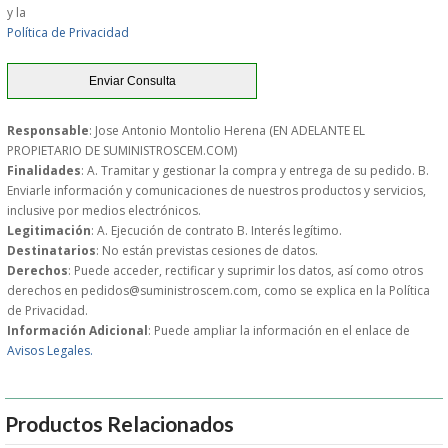
y la
Política de Privacidad
GARANTIAS Y
DEVOLUCIONES
Responsable
: Jose Antonio Montolio Herena (EN ADELANTE EL
AVISO LEGAL
PROPIETARIO DE SUMINISTROSCEM.COM)
Finalidades
: A. Tramitar y gestionar la compra y entrega de su pedido. B.
Enviarle información y comunicaciones de nuestros productos y servicios,
POL�TICA DE PRIVACIDAD
inclusive por medios electrónicos.
Legitimación
: A. Ejecución de contrato B. Interés legítimo.
CONDICIONES DE USO
Destinatarios
: No están previstas cesiones de datos.
Derechos
: Puede acceder, rectificar y suprimir los datos, así como otros
derechos en pedidos@suministroscem.com, como se explica en la Política
NOTICIAS
de Privacidad.
Información Adicional
: Puede ampliar la información en el enlace de
BLOG
Avisos Legales.
CERRAR
Productos Relacionados