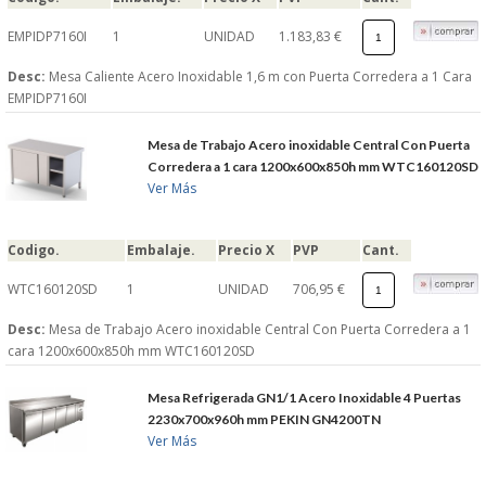
EMPIDP7160I
1
UNIDAD
1.183,83 €
Desc:
Mesa Caliente Acero Inoxidable 1,6 m con Puerta Corredera a 1 Cara
EMPIDP7160I
Mesa de Trabajo Acero inoxidable Central Con Puerta
Corredera a 1 cara 1200x600x850h mm WTC160120SD
Ver Más
Codigo.
Embalaje.
Precio X
PVP
Cant.
WTC160120SD
1
UNIDAD
706,95 €
Desc:
Mesa de Trabajo Acero inoxidable Central Con Puerta Corredera a 1
cara 1200x600x850h mm WTC160120SD
Mesa Refrigerada GN1/1 Acero Inoxidable 4 Puertas
2230x700x960h mm PEKIN GN4200TN
Ver Más