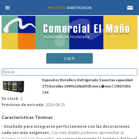
MEN� PRINCIPAL
MI CESTA:
0 ARTÍCULOS
INICIO
Log In
QUIENES SOMOS
CATALOGOS
Expositor Botellero Refrigerado 3 puertas capacidad
575 botellas 1989x528x850h mm L�nea CORDOBA
CM
REFORMAS Y PROYECTOS
En stock:
3
Prevision de entrada:
2026-08-25
REGISTRARSE
Características Técnicas
SERVICIO TECNICO
•
Diseñado para integrarse perfectamente con las decoraciones
cada vez más exigentes.
Con este diseño podemos aprovechar al
máximo el espacio disponible,
no comprometiendo la estética del local