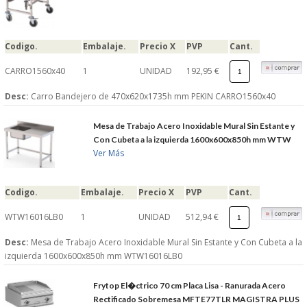
Codigo.
Embalaje.
Precio X
PVP
Cant.
CARRO1560x40
1
UNIDAD
192,95 €
Desc:
Carro Bandejero de 470x620x1735h mm PEKIN CARRO1560x40
Mesa de Trabajo Acero Inoxidable Mural Sin Estante y
Con Cubeta a la izquierda 1600x600x850h mm WTW
Ver Más
Codigo.
Embalaje.
Precio X
PVP
Cant.
WTW16016LB0
1
UNIDAD
512,94 €
Desc:
Mesa de Trabajo Acero Inoxidable Mural Sin Estante y Con Cubeta a la
izquierda 1600x600x850h mm WTW16016LB0
Frytop El�ctrico 70 cm Placa Lisa - Ranurada Acero
Rectificado Sobremesa MFTE77TLR MAGISTRA PLUS