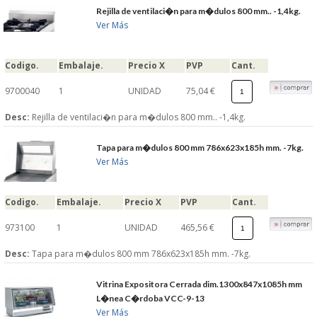
Rejilla de ventilaci�n para m�dulos 800 mm.. -1,4kg.
Ver Más
Codigo.
Embalaje.
Precio X
PVP
Cant.
9700040
1
UNIDAD
75,04 €
Desc:
Rejilla de ventilaci�n para m�dulos 800 mm.. -1,4kg.
Tapa para m�dulos 800 mm 786x623x185h mm. -7kg.
Ver Más
Codigo.
Embalaje.
Precio X
PVP
Cant.
973100
1
UNIDAD
465,56 €
Desc:
Tapa para m�dulos 800 mm 786x623x185h mm. -7kg.
Vitrina Expositora Cerrada dim.1300x847x1085h mm
L�nea C�rdoba VCC-9-13
Ver Más