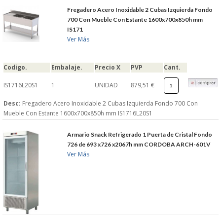
Fregadero Acero Inoxidable 2 Cubas Izquierda Fondo
700 Con Mueble Con Estante 1600x700x850h mm
IS171
Ver Más
Codigo.
Embalaje.
Precio X
PVP
Cant.
IS1716L20S1
1
UNIDAD
879,51 €
Desc:
Fregadero Acero Inoxidable 2 Cubas Izquierda Fondo 700 Con
Mueble Con Estante 1600x700x850h mm IS1716L20S1
Armario Snack Refrigerado 1 Puerta de Cristal Fondo
726 de 693 x726 x2067h mm CORDOBA ARCH-601V
Ver Más