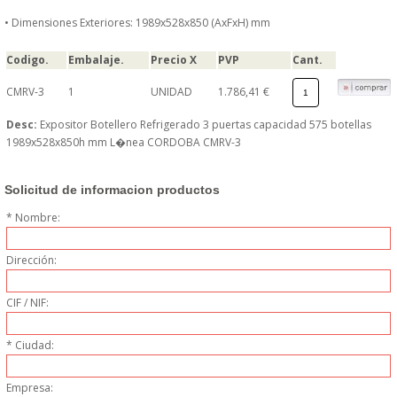
• Dimensiones Exteriores: 1989x528x850 (AxFxH) mm
GARANTIAS Y
Codigo.
Embalaje.
Precio X
PVP
Cant.
DEVOLUCIONES
CMRV-3
1
UNIDAD
1.786,41 €
Desc:
Expositor Botellero Refrigerado 3 puertas capacidad 575 botellas
AVISO LEGAL
1989x528x850h mm L�nea CORDOBA CMRV-3
POL�TICA DE PRIVACIDAD
Solicitud de informacion productos
CONDICIONES DE USO
* Nombre:
Dirección:
NOTICIAS
CIF / NIF:
BLOG
* Ciudad:
CERRAR
Empresa: