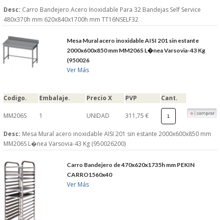
Desc:
Carro Bandejero Acero Inoxidable Para 32 Bandejas Self Service
480x370h mm 620x840x1700h mm TT16NSELF32
Mesa Mural acero inoxidable AISI 201 sin estante
2000x600x850 mm MM206S L�nea Varsovia-43 Kg
(950026
Ver Más
Codigo.
Embalaje.
Precio X
PVP
Cant.
MM206S
1
UNIDAD
311,75 €
Desc:
Mesa Mural acero inoxidable AISI 201 sin estante 2000x600x850 mm
MM206S L�nea Varsovia-43 Kg (950026200)
Carro Bandejero de 470x620x1735h mm PEKIN
CARRO1560x40
Ver Más