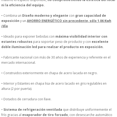
DONDE ESTAMOS
ni la eficiencia del equipo.
• Combina un
Diseño moderno y elegante
con
gran capacidad de
PRODUCTOS EN OFERTAS
exposición
y un
AHORRO ENERGÉTICO sin precedente, sólo 1,06 Kwh
/día
ALMACEN Y TRANSPORTE
• Ideado para exponer bebidas con
máxima visibilidad interior con
estantes robustos
para soportar peso de producto y con
excelente
COMPLEMENTOS DE BA�O
doble iluminación led para realzar el producto en exposición.
COMPLEMENTOS DE MESA
• Fabricante nacional con más de 30 años de experiencia y referente en el
mercado internacional.
CRISTALERIA
• Construidos exteriormente en chapa de acero lacada en negro.
CUBIERTOS
• Interior y Estantes en chapa lisa de acero lacado en gris regulables en
altura (2 por puerta).
ELECTRODOM�STICOS
• Dotados de cerradura con llave.
HIGIENE Y PROTECCION
•
Sistema de refrigeración ventilada
que distribuye uniformemente el
frío gracias al
evaporador de tiro forzado
, con desescarche automático