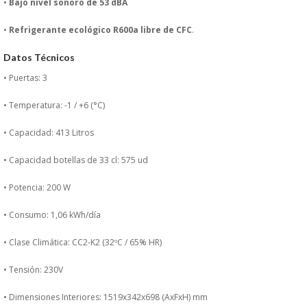
•
Bajo nivel sonoro de 53 dBA
MUEBLES
•
Refrigerante ecológico R600a libre de CFC
.
MUEBLES INOX. COCINA
Datos Técnicos
• Puertas: 3
PAPEL Y PRODUCTOS UNIUSO
• Temperatura: -1 / +6 (°C)
VAJILLA
• Capacidad: 413 Litros
CUCHILLOS DE COCINA
• Capacidad botellas de 33 cl: 575 ud
• Potencia: 200 W
OUTLET
• Consumo: 1,06 kWh/día
GASTOS DE ENVIO
• Clase Climática: CC2-K2 (32ºC / 65% HR)
FORMA DE PAGO
• Tensión: 230V
• Dimensiones Interiores: 1519x342x698 (AxFxH) mm
CONDICIONES DE COMPRA