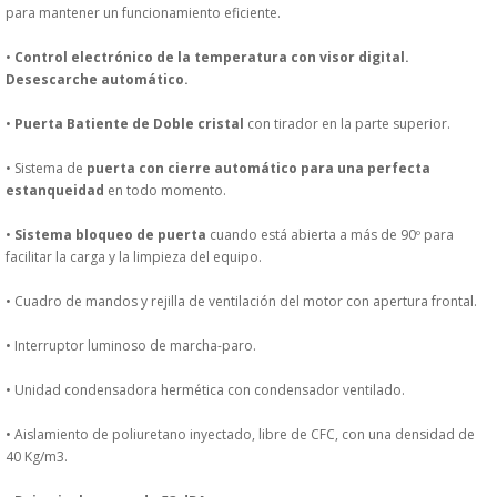
para mantener un funcionamiento eficiente.
PERSONAL
•
Control electrónico de la temperatura con visor digital.
LIMPIEZA
Desescarche automático.
•
Puerta Batiente de
Doble cristal
con tirador en la parte superior.
MAQUINARIA CALIENTE
• Sistema de
puerta con cierre automático para una perfecta
estanqueidad
en todo momento.
MAQUINARIA DE
•
Sistema bloqueo de puerta
cuando está abierta a más de 90º para
ELABORACI�N
facilitar la carga y la limpieza del equipo.
• Cuadro de mandos y rejilla de ventilación del motor con apertura frontal.
MAQUINARIA FRIA
• Interruptor luminoso de marcha-paro.
MAQUINARIA DE LIMPIEZA
• Unidad condensadora hermética con condensador ventilado.
MENAJE DE COCINA
• Aislamiento de poliuretano inyectado, libre de CFC, con una densidad de
40 Kg/m3.
MAQUINARIA OTROS