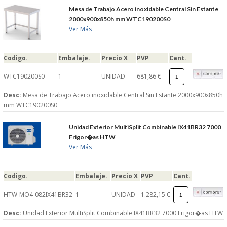
Mesa de Trabajo Acero inoxidable Central Sin Estante
2000x900x850h mm WTC190200S0
Ver Más
Codigo.
Embalaje.
Precio X
PVP
Cant.
WTC190200S0
1
UNIDAD
681,86 €
Desc:
Mesa de Trabajo Acero inoxidable Central Sin Estante 2000x900x850h
mm WTC190200S0
Unidad Exterior MultiSplit Combinable IX41BR32 7000
Frigor�as HTW
Ver Más
Codigo.
Embalaje.
Precio X
PVP
Cant.
HTW-MO4-082IX41BR32
1
UNIDAD
1.282,15 €
Desc:
Unidad Exterior MultiSplit Combinable IX41BR32 7000 Frigor�as HTW