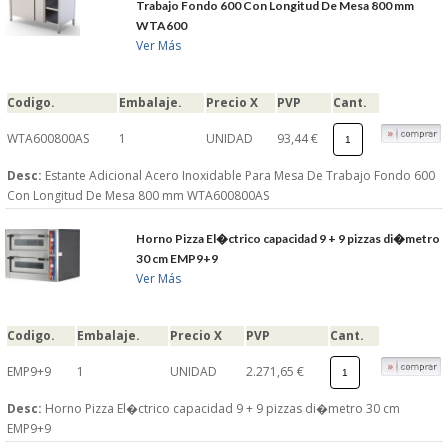
Trabajo Fondo 600 Con Longitud De Mesa 800 mm
WTA600
Ver Más
Codigo.
Embalaje.
Precio X
PVP
Cant.
WTA600800AS
1
UNIDAD
93,44 €
Desc:
Estante Adicional Acero Inoxidable Para Mesa De Trabajo Fondo 600
Con Longitud De Mesa 800 mm WTA600800AS
Horno Pizza El�ctrico capacidad 9 + 9 pizzas di�metro
30 cm EMP9+9
Ver Más
Codigo.
Embalaje.
Precio X
PVP
Cant.
EMP9+9
1
UNIDAD
2.271,65 €
Desc:
Horno Pizza El�ctrico capacidad 9 + 9 pizzas di�metro 30 cm
EMP9+9