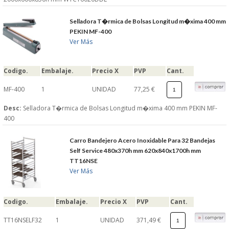
Selladora T�rmica de Bolsas Longitud m�xima 400 mm
PEKIN MF-400
Ver Más
Codigo.
Embalaje.
Precio X
PVP
Cant.
MF-400
1
UNIDAD
77,25 €
Desc:
Selladora T�rmica de Bolsas Longitud m�xima 400 mm PEKIN MF-
400
Carro Bandejero Acero Inoxidable Para 32 Bandejas
Self Service 480x370h mm 620x840x1700h mm
TT16NSE
Ver Más
Codigo.
Embalaje.
Precio X
PVP
Cant.
TT16NSELF32
1
UNIDAD
371,49 €