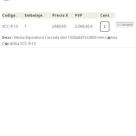
Codigo.
Embalaje.
Precio X
PVP
Cant.
VCC-9-13
1
UNIDAD
2.069,42 €
Desc:
Vitrina Expositora Cerrada dim.1300x847x1085h mm L�nea
C�rdoba VCC-9-13