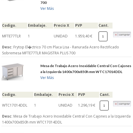
700
Ver Más
Codigo.
Embalaje.
Precio X
PVP
Cant.
MFTE77TLR
1
UNIDAD
1.959,40 €
Desc:
Frytop El�ctrico 70 cm Placa Lisa - Ranurada Acero Rectificado
Sobremesa MFTE77TLR MAGISTRA PLUS 700
Mesa de Trabajo Acero Inoxidable Central Con Cajones
a la Izquierda 1400x700x850h mm WTC17014DDL
Ver Más
Codigo.
Embalaje.
Precio X
PVP
Cant.
WTC17014DDL
1
UNIDAD
1.296,19 €
Desc:
Mesa de Trabajo Acero Inoxidable Central Con Cajones a la Izquierda
1400x700x850h mm WTC17014DDL