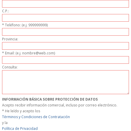
S�GUENOS EN
C.P.:
* Teléfono: (e.j. 999999999)
FACEBOOK
Provincia:
TWITTER
* Email: (e.j. nombre@web.com)
© 2026 SUMINISTROSCEM
TODOS LOS DERECHOS RESERVADOS
Consulta:
INFORMACIÓN BÁSICA SOBRE PROTECCIÓN DE DATOS
Acepto recibir información comercial, incluso por correo electrónico.
* He leído y acepto los
Términos y Condiciones de Contratación
y la
Política de Privacidad