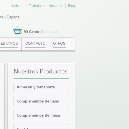
Noticias
Trabaja con Nosotros
Blog
na - España
Mi Cesta
:
0 articulos
 ESTAMOS
CONTACTO
OTROS:
Nuestros
Productos
Almacen y transporte
Cajas Euronorma
Complementos de baño
Contenedores y cajas
isotermicas
Estanterias
Complementos de mesa
Palets PVC y plataformas
Cafeteria-Bar