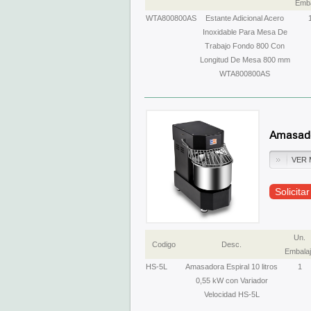
Emba
WTA800800AS
Estante Adicional Acero
Inoxidable Para Mesa De
Trabajo Fondo 800 Con
Longitud De Mesa 800 mm
WTA800800AS
Amasador
VER 
Solicita
Un.
Codigo
Desc.
Embalaj
HS-5L
Amasadora Espiral 10 litros
1
0,55 kW con Variador
Velocidad HS-5L