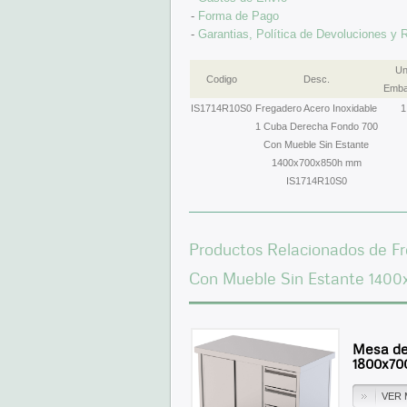
-
Forma de Pago
-
Garantias, Política de Devoluciones y
Un
Codigo
Desc.
Emba
IS1714R10S0
Fregadero Acero Inoxidable
1
1 Cuba Derecha Fondo 700
Con Mueble Sin Estante
1400x700x850h mm
IS1714R10S0
Productos Relacionados de F
Con Mueble Sin Estante 140
Mesa de
1800x7
VER 