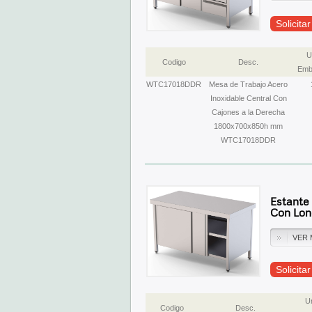
Solicita
U
Codigo
Desc.
Emb
WTC17018DDR
Mesa de Trabajo Acero
Inoxidable Central Con
Cajones a la Derecha
1800x700x850h mm
WTC17018DDR
Estante
Con Lon
VER 
Solicita
U
Codigo
Desc.