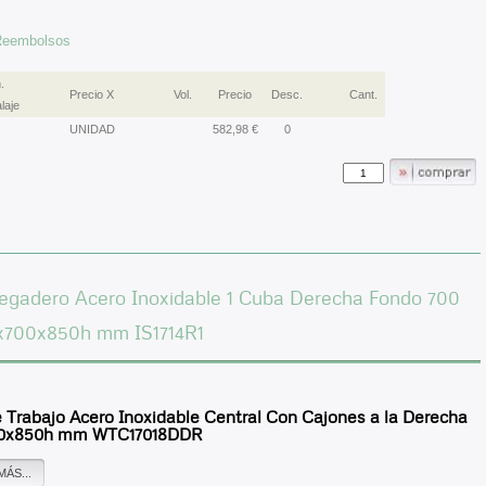
 Reembolsos
.
Precio X
Vol.
Precio
Desc.
Cant.
laje
UNIDAD
582,98 €
0
regadero Acero Inoxidable 1 Cuba Derecha Fondo 700
0x700x850h mm IS1714R1
 Trabajo Acero Inoxidable Central Con Cajones a la Derecha
00x850h mm WTC17018DDR
MÁS...