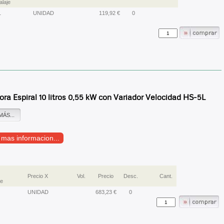
laje
1
UNIDAD
119,92 €
0
a Espiral 10 litros 0,55 kW con Variador Velocidad HS-5L
MÁS...
r mas informacion...
Precio X
Vol.
Precio
Desc.
Cant.
e
UNIDAD
683,23 €
0