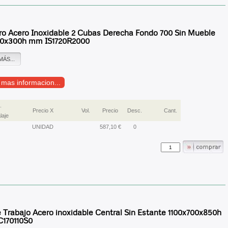
ro Acero Inoxidable 2 Cubas Derecha Fondo 700 Sin Mueble
0x300h mm IS1720R2000
MÁS...
r mas informacion...
.
Precio X
Vol.
Precio
Desc.
Cant.
aje
UNIDAD
587,10 €
0
Trabajo Acero inoxidable Central Sin Estante 1100x700x850h
170110S0