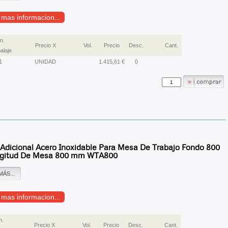
r mas informacion...
n.
Precio X
Vol.
Precio
Desc.
Cant.
alaje
1
UNIDAD
1.415,61 €
0
 Adicional Acero Inoxidable Para Mesa De Trabajo Fondo 800
gitud De Mesa 800 mm WTA800
MÁS...
r mas informacion...
n.
Precio X
Vol.
Precio
Desc.
Cant.