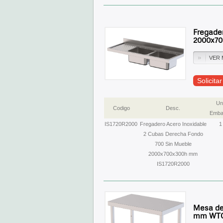
Fregade
2000x70
VER 
Solicita
Un
Codigo
Desc.
Embal
IS1720R2000
Fregadero Acero Inoxidable
1
2 Cubas Derecha Fondo
700 Sin Mueble
2000x700x300h mm
IS1720R2000
Mesa de 
mm WTC