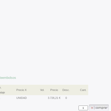
 Reembolsos
n.
Precio X
Vol.
Precio
Desc.
Cant.
laje
1
UNIDAD
3.726,21 €
0