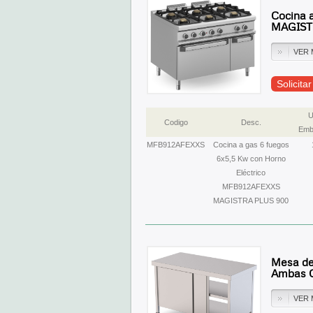
Cocina 
MAGIST
VER 
Solicita
U
Codigo
Desc.
Emb
MFB912AFEXXS
Cocina a gas 6 fuegos
6x5,5 Kw con Horno
Eléctrico
MFB912AFEXXS
MAGISTRA PLUS 900
Mesa de
Ambas 
VER 