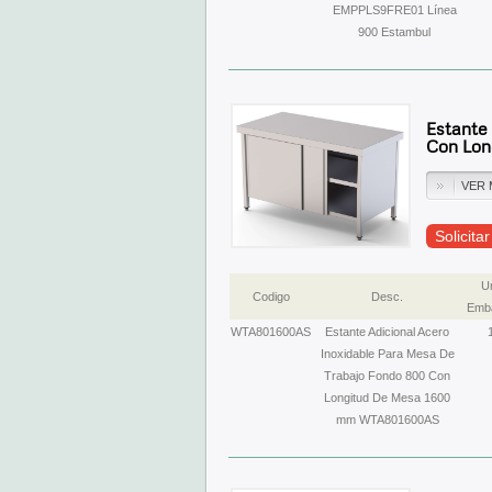
EMPPLS9FRE01 Línea
900 Estambul
Estante
Con Lon
VER 
Solicita
U
Codigo
Desc.
Emba
WTA801600AS
Estante Adicional Acero
Inoxidable Para Mesa De
Trabajo Fondo 800 Con
Longitud De Mesa 1600
mm WTA801600AS