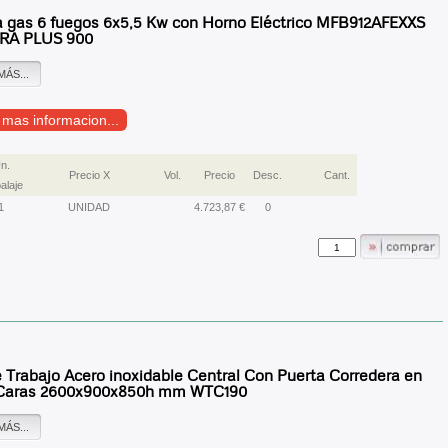
a gas 6 fuegos 6x5,5 Kw con Horno Eléctrico MFB912AFEXXS
RA PLUS 900
MÁS...
r mas informacion...
n.
Precio X
Vol.
Precio
Desc.
Cant.
alaje
1
UNIDAD
4.723,87 €
0
 Trabajo Acero inoxidable Central Con Puerta Corredera en
Caras 2600x900x850h mm WTC190
MÁS...