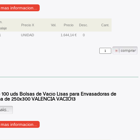
r mas informacion...
n.
Precio X
Vol.
Precio
Desc.
Cant.
laje
1
UNIDAD
1.644,14 €
0
 100 uds Bolsas de Vacío Lisas para Envasadoras de
a de 250x300 VALENCIA VACIO13
MÁS...
r mas informacion...