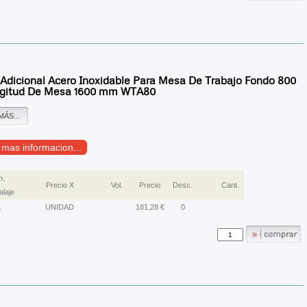
 Adicional Acero Inoxidable Para Mesa De Trabajo Fondo 800
gitud De Mesa 1600 mm WTA80
MÁS...
r mas informacion...
n.
Precio X
Vol.
Precio
Desc.
Cant.
laje
1
UNIDAD
181,28 €
0