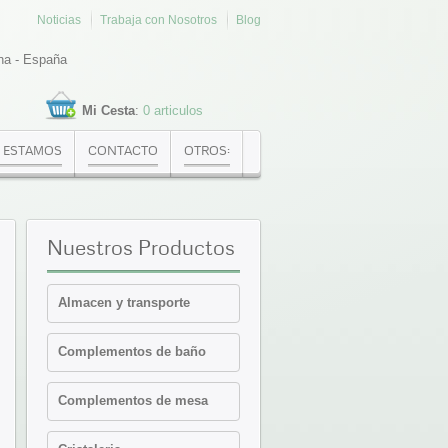
Noticias
Trabaja con Nosotros
Blog
na - España
Mi Cesta
:
0 articulos
 ESTAMOS
CONTACTO
OTROS:
Nuestros
Productos
Almacen y transporte
Cajas Euronorma
Complementos de baño
Contenedores y cajas
isotermicas
Estanterias
Complementos de mesa
Palets PVC y plataformas
Cafeteria-Bar