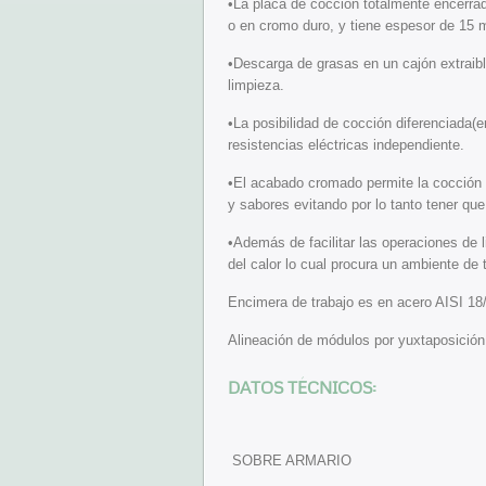
•La placa de cocción totalmente encerra
o en cromo duro, y tiene espesor de 15
•Descarga de grasas en un cajón extraible
limpieza.
•La posibilidad de cocción diferenciada(
resistencias eléctricas independiente.
•El acabado cromado permite la cocción e
y sabores evitando por lo tanto tener que
•Además de facilitar las operaciones de 
del calor lo cual procura un ambiente de 
Encimera de trabajo es en acero AISI 1
Alineación de módulos por yuxtaposición
DATOS TÉCNICOS:
SOBRE ARMARIO