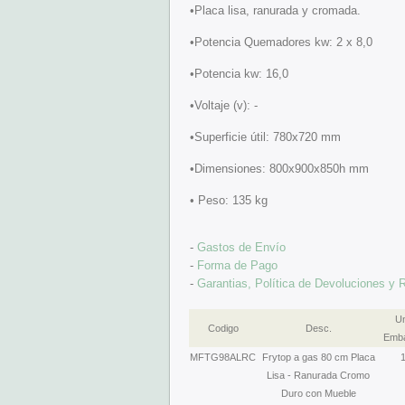
•Placa lisa, ranurada y cromada.
•Potencia Quemadores kw: 2 x 8,0
•Potencia kw: 16,0
•Voltaje (v): -
•Superficie útil: 780x720 mm
•Dimensiones: 800x900x850h mm
• Peso: 135 kg
-
Gastos de Envío
-
Forma de Pago
-
Garantias, Política de Devoluciones y
U
Codigo
Desc.
Emba
MFTG98ALRC
Frytop a gas 80 cm Placa
Lisa - Ranurada Cromo
Duro con Mueble