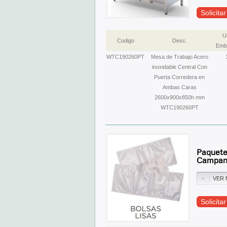
Solicita
U
Codigo
Desc.
Emba
WTC190260PT
Mesa de Trabajo Acero
inoxidable Central Con
Puerta Corredera en
Ambas Caras
2600x900x850h mm
WTC190260PT
Paquete
Campan
VER 
Solicita