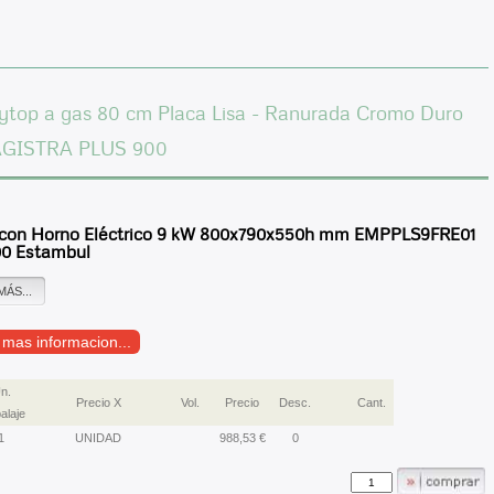
ytop a gas 80 cm Placa Lisa - Ranurada Cromo Duro
AGISTRA PLUS 900
con Horno Eléctrico 9 kW 800x790x550h mm EMPPLS9FRE01
00 Estambul
MÁS...
r mas informacion...
n.
Precio X
Vol.
Precio
Desc.
Cant.
alaje
1
UNIDAD
988,53 €
0