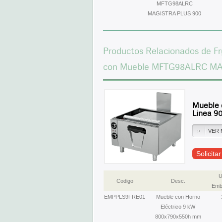
MFTG98ALRC
MAGISTRA PLUS 900
Productos Relacionados de Fr
con Mueble MFTG98ALRC M
Mueble 
Línea 9
VER 
Solicita
U
Codigo
Desc.
Emb
EMPPLS9FRE01
Mueble con Horno
Eléctrico 9 kW
800x790x550h mm