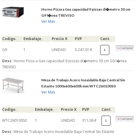
Horno Pizza a Gas capacidad 9 pizzas di�metro 30 cm
G9 l�nea TREVISO
Ver Más
Codigo.
Embalaje.
Precio X
PVP
Cant.
G9
1
UNIDAD
3.247,01 €
Desc:
Horno Pizza a Gas capacidad 9 pizzas di�metro 30 cm G9 l�nea
TREVISO
Mesa de Trabajo Acero Inoxidable Baja Central Sin
Estante 1000x600x600h mm WTC260100S0
Ver Más
Codigo.
Embalaje.
Precio X
PVP
Cant.
WTC260100S0
1
UNIDAD
311,06 €
Desc:
Mesa de Trabajo Acero Inoxidable Baja Central Sin Estante