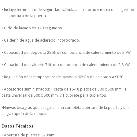
PERSONAL
• Incluye termostato de seguridad, válvula anti-retorno y micro de seguridad
a la apertura de la puerta.
LIMPIEZA
• Ciclo de lavado de 120 segundos.
MAQUINARIA CALIENTE
• Calderín de agua de aclarado incorporado.
• Capacidad del depósito 25 litros con potencia de calentamiento de 2 kW.
MAQUINARIA DE
• Capacidad del calderín 7 litros con potencia de calentamiento de 2,8 kW.
ELABORACI�N
• Regulación de la temperatura de lavado a 60°C y de aclarado a 90°C.
MAQUINARIA FRIA
• Accesorios suministrados: 1 cesta de 16-18 platos de 500 x 500 mm., 1
cesta universal de 500 x 500 mm. y 1 cubilete para cubiertos.
MAQUINARIA DE LIMPIEZA
•Nuevas bisagras que aseguran una completa apertura de la puerta y una
carga rápida de la máquina.
MENAJE DE COCINA
Datos Técnicos
MAQUINARIA OTROS
• Apertura de puertas: 320mm.