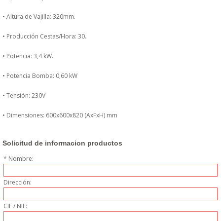
MUEBLES
• Altura de Vajilla: 320mm.
• Producción Cestas/Hora: 30.
MUEBLES INOX. COCINA
• Potencia: 3,4 kW.
PAPEL Y PRODUCTOS UNIUSO
• Potencia Bomba: 0,60 kW
VAJILLA
• Tensión: 230V
CUCHILLOS DE COCINA
• Dimensiones: 600x600x820 (AxFxH) mm
OUTLET
Solicitud de informacion productos
* Nombre:
GASTOS DE ENVIO
Dirección:
FORMA DE PAGO
CIF / NIF:
CONDICIONES DE COMPRA