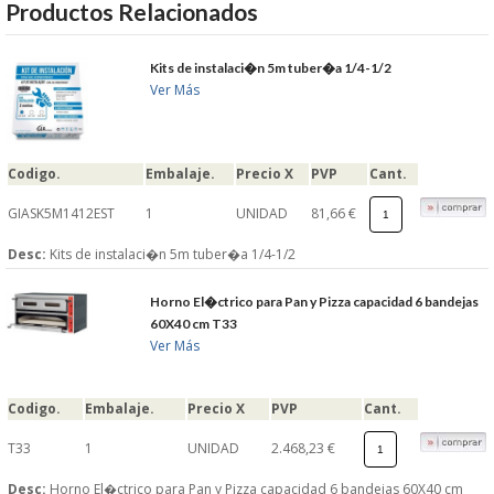
Productos Relacionados
Kits de instalaci�n 5m tuber�a 1/4-1/2
Ver Más
Codigo.
Embalaje.
Precio X
PVP
Cant.
GIASK5M1412EST
1
UNIDAD
81,66 €
Desc:
Kits de instalaci�n 5m tuber�a 1/4-1/2
Horno El�ctrico para Pan y Pizza capacidad 6 bandejas
60X40 cm T33
Ver Más
Codigo.
Embalaje.
Precio X
PVP
Cant.
T33
1
UNIDAD
2.468,23 €
Desc:
Horno El�ctrico para Pan y Pizza capacidad 6 bandejas 60X40 cm