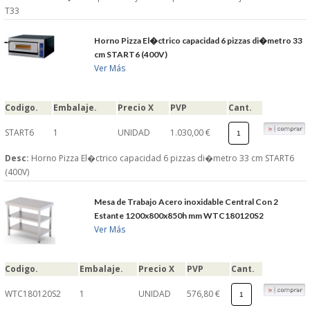
T33
Horno Pizza El�ctrico capacidad 6 pizzas di�metro 33
cm START6 (400V)
Ver Más
Codigo.
Embalaje.
Precio X
PVP
Cant.
START6
1
UNIDAD
1.030,00 €
Desc:
Horno Pizza El�ctrico capacidad 6 pizzas di�metro 33 cm START6
(400V)
Mesa de Trabajo Acero inoxidable Central Con 2
Estante 1200x800x850h mm WTC180120S2
Ver Más
Codigo.
Embalaje.
Precio X
PVP
Cant.
WTC180120S2
1
UNIDAD
576,80 €