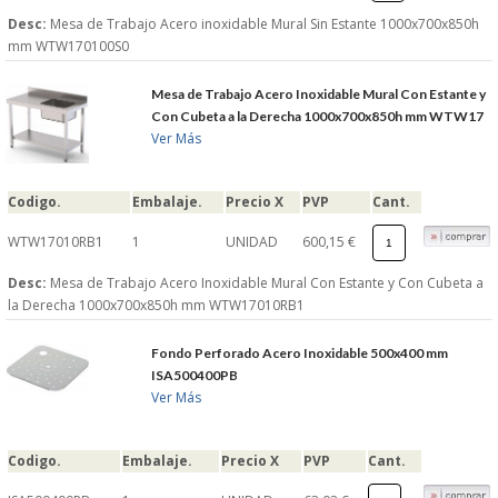
Desc:
Mesa de Trabajo Acero inoxidable Mural Sin Estante 1000x700x850h
mm WTW170100S0
Mesa de Trabajo Acero Inoxidable Mural Con Estante y
Con Cubeta a la Derecha 1000x700x850h mm WTW17
Ver Más
Codigo.
Embalaje.
Precio X
PVP
Cant.
WTW17010RB1
1
UNIDAD
600,15 €
Desc:
Mesa de Trabajo Acero Inoxidable Mural Con Estante y Con Cubeta a
la Derecha 1000x700x850h mm WTW17010RB1
Fondo Perforado Acero Inoxidable 500x400 mm
ISA500400PB
Ver Más
Codigo.
Embalaje.
Precio X
PVP
Cant.