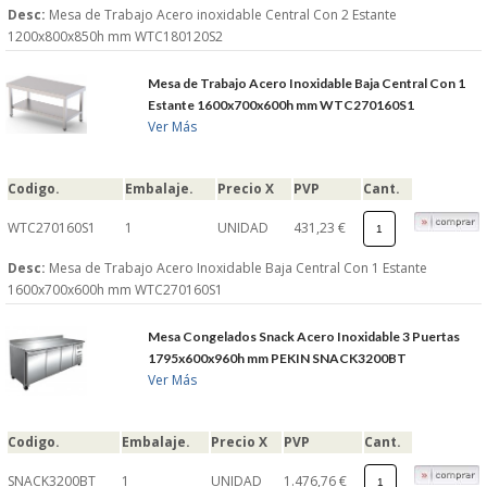
Desc:
Mesa de Trabajo Acero inoxidable Central Con 2 Estante
1200x800x850h mm WTC180120S2
Mesa de Trabajo Acero Inoxidable Baja Central Con 1
Estante 1600x700x600h mm WTC270160S1
Ver Más
Codigo.
Embalaje.
Precio X
PVP
Cant.
WTC270160S1
1
UNIDAD
431,23 €
Desc:
Mesa de Trabajo Acero Inoxidable Baja Central Con 1 Estante
1600x700x600h mm WTC270160S1
Mesa Congelados Snack Acero Inoxidable 3 Puertas
1795x600x960h mm PEKIN SNACK3200BT
Ver Más
Codigo.
Embalaje.
Precio X
PVP
Cant.
SNACK3200BT
1
UNIDAD
1.476,76 €