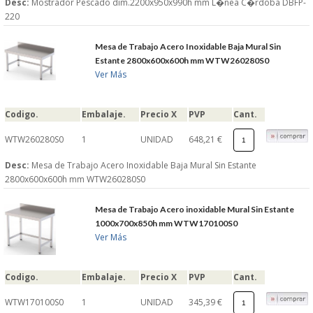
Desc:
Mostrador Pescado dim.2200x950x990h mm L�nea C�rdoba DBFP-
220
Mesa de Trabajo Acero Inoxidable Baja Mural Sin
Estante 2800x600x600h mm WTW260280S0
Ver Más
Codigo.
Embalaje.
Precio X
PVP
Cant.
WTW260280S0
1
UNIDAD
648,21 €
Desc:
Mesa de Trabajo Acero Inoxidable Baja Mural Sin Estante
2800x600x600h mm WTW260280S0
Mesa de Trabajo Acero inoxidable Mural Sin Estante
1000x700x850h mm WTW170100S0
Ver Más
Codigo.
Embalaje.
Precio X
PVP
Cant.
WTW170100S0
1
UNIDAD
345,39 €