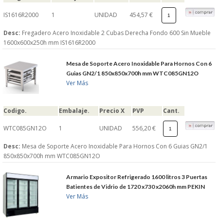
IS1616R2000
1
UNIDAD
454,57 €
Desc:
Fregadero Acero Inoxidable 2 Cubas Derecha Fondo 600 Sin Mueble
1600x600x250h mm IS1616R2000
Mesa de Soporte Acero Inoxidable Para Hornos Con 6
Guias GN2/1 850x850x700h mm WTC085GN12O
Ver Más
Codigo.
Embalaje.
Precio X
PVP
Cant.
WTC085GN12O
1
UNIDAD
556,20 €
Desc:
Mesa de Soporte Acero Inoxidable Para Hornos Con 6 Guias GN2/1
850x850x700h mm WTC085GN12O
Armario Expositor Refrigerado 1600 litros 3 Puertas
Batientes de Vidrio de 1720 x730 x2060h mm PEKIN
Ver Más