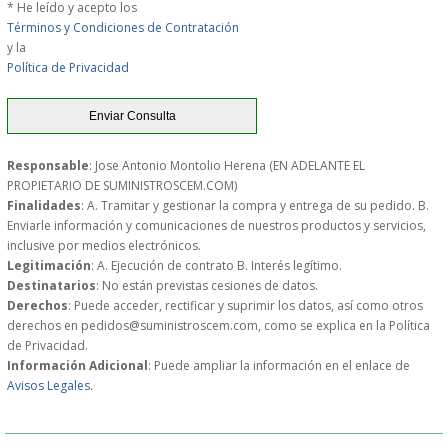
* He leído y acepto los
S�GUENOS EN
Términos y Condiciones de Contratación
y la
Política de Privacidad
FACEBOOK
TWITTER
Responsable
: Jose Antonio Montolio Herena (EN ADELANTE EL
PROPIETARIO DE SUMINISTROSCEM.COM)
© 2026 SUMINISTROSCEM
Finalidades
: A. Tramitar y gestionar la compra y entrega de su pedido. B.
TODOS LOS DERECHOS RESERVADOS
Enviarle información y comunicaciones de nuestros productos y servicios,
inclusive por medios electrónicos.
Legitimación
: A. Ejecución de contrato B. Interés legítimo.
Destinatarios
: No están previstas cesiones de datos.
Derechos
: Puede acceder, rectificar y suprimir los datos, así como otros
derechos en pedidos@suministroscem.com, como se explica en la Política
de Privacidad.
Información Adicional
: Puede ampliar la información en el enlace de
Avisos Legales.