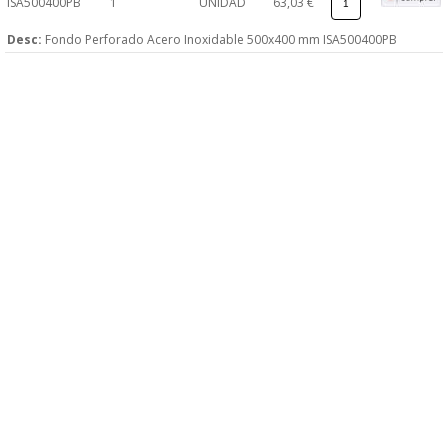
ISA500400PB
1
UNIDAD
63,03 €
Desc:
Fondo Perforado Acero Inoxidable 500x400 mm ISA500400PB