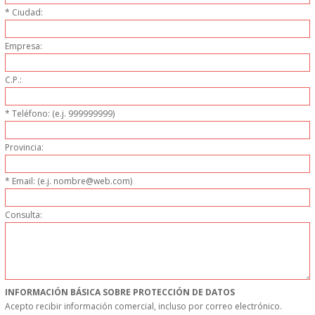
* Ciudad:
GARANTIAS Y
Empresa:
DEVOLUCIONES
C.P.:
AVISO LEGAL
* Teléfono: (e.j. 999999999)
POL�TICA DE PRIVACIDAD
Provincia:
CONDICIONES DE USO
* Email: (e.j. nombre@web.com)
NOTICIAS
Consulta:
BLOG
CERRAR
INFORMACIÓN BÁSICA SOBRE PROTECCIÓN DE DATOS
Acepto recibir información comercial, incluso por correo electrónico.