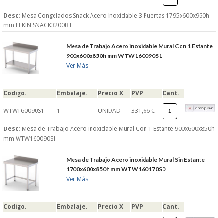
Desc:
Mesa Congelados Snack Acero Inoxidable 3 Puertas 1795x600x960h
mm PEKIN SNACK3200BT
Mesa de Trabajo Acero inoxidable Mural Con 1 Estante
900x600x850h mm WTW160090S1
Ver Más
Codigo.
Embalaje.
Precio X
PVP
Cant.
WTW160090S1
1
UNIDAD
331,66 €
Desc:
Mesa de Trabajo Acero inoxidable Mural Con 1 Estante 900x600x850h
mm WTW160090S1
Mesa de Trabajo Acero inoxidable Mural Sin Estante
1700x600x850h mm WTW160170S0
Ver Más
Codigo.
Embalaje.
Precio X
PVP
Cant.