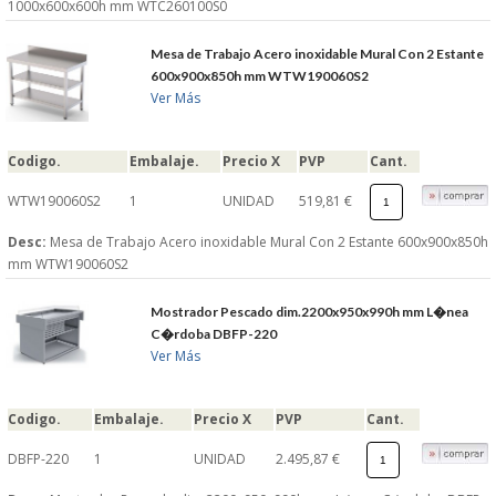
1000x600x600h mm WTC260100S0
Mesa de Trabajo Acero inoxidable Mural Con 2 Estante
600x900x850h mm WTW190060S2
Ver Más
Codigo.
Embalaje.
Precio X
PVP
Cant.
WTW190060S2
1
UNIDAD
519,81 €
Desc:
Mesa de Trabajo Acero inoxidable Mural Con 2 Estante 600x900x850h
mm WTW190060S2
Mostrador Pescado dim.2200x950x990h mm L�nea
C�rdoba DBFP-220
Ver Más
Codigo.
Embalaje.
Precio X
PVP
Cant.
DBFP-220
1
UNIDAD
2.495,87 €