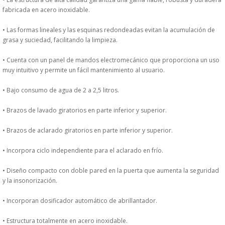
DONDE ESTAMOS
fabricada en acero inoxidable.
• Las formas lineales y las esquinas redondeadas evitan la acumulación de
PRODUCTOS EN OFERTAS
grasa y suciedad, facilitando la limpieza.
ALMACEN Y TRANSPORTE
• Cuenta con un panel de mandos electromecánico que proporciona un uso
muy intuitivo y permite un fácil mantenimiento al usuario.
COMPLEMENTOS DE BA�O
• Bajo consumo de agua de 2 a 2,5 litros.
COMPLEMENTOS DE MESA
• Brazos de lavado giratorios en parte inferior y superior.
• Brazos de aclarado giratorios en parte inferior y superior.
CRISTALERIA
• Incorpora ciclo independiente para el aclarado en frío.
CUBIERTOS
• Diseño compacto con doble pared en la puerta que aumenta la seguridad
y la insonorización.
ELECTRODOM�STICOS
• Incorporan dosificador automático de abrillantador.
HIGIENE Y PROTECCION
• Estructura totalmente en acero inoxidable.