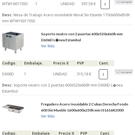
WTW160170S0
1
UNIDAD
397,58 €
Desc:
Mesa de Trabajo Acero inoxidable Mural Sin Estante 1700x600x850h
mm WTW160170S0
Soporte neutro con 2 puertas 600x520x660h mm
D606D L�nea Estambul
Ver Más
Codigo.
Embalaje.
Precio X
PVP
Cant.
D606D
1
UNIDAD
315,18 €
Desc:
Soporte neutro con 2 puertas 600x520x660h mm D606D L�nea
Estambul
Fregadero Acero Inoxidable 2 Cubas Derecha Fondo
600 Sin Mueble 1600x600x250h mm IS1616R2000
Ver Más
Codigo.
Embalaje.
Precio X
PVP
Cant.