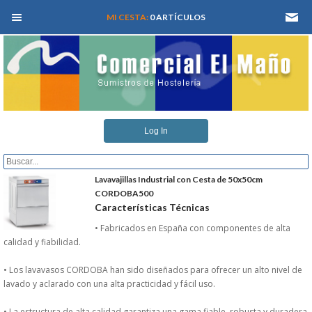
MEN� PRINCIPAL
MI CESTA:
0 ARTÍCULOS
INICIO
Log In
QUIENES SOMOS
CATALOGOS
Lavavajillas Industrial con Cesta de 50x50cm
CORDOBA500
Características Técnicas
REFORMAS Y PROYECTOS
• Fabricados en España con componentes de alta
calidad y fiabilidad.
REGISTRARSE
• Los lavavasos CORDOBA han sido diseñados para ofrecer un alto nivel de
SERVICIO TECNICO
lavado y aclarado con una alta practicidad y fácil uso.
• La estructura de alta calidad garantiza una gama fiable, robusta y duradera