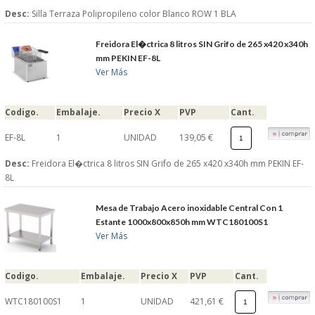
Desc:
Silla Terraza Polipropileno color Blanco ROW 1 BLA
Freidora El�ctrica 8 litros SIN Grifo de 265 x420 x340h
mm PEKIN EF-8L
Ver Más
Codigo.
Embalaje.
Precio X
PVP
Cant.
EF-8L
1
UNIDAD
139,05 €
Desc:
Freidora El�ctrica 8 litros SIN Grifo de 265 x420 x340h mm PEKIN EF-
8L
Mesa de Trabajo Acero inoxidable Central Con 1
Estante 1000x800x850h mm WTC180100S1
Ver Más
Codigo.
Embalaje.
Precio X
PVP
Cant.
WTC180100S1
1
UNIDAD
421,61 €