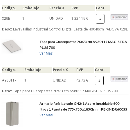
Codigo.
Embalaje.
Precio X
PVP
Cant.
X29E
1
UNIDAD
1.324,19 €
Desc:
Lavavajillas Industrial Control Digital Cesta de 40X40cm PADOVA X29E
Tapa para Cuecepastas 70x73 cm A980117 MAGISTRA
PLUS 700
Ver Más
Codigo.
Embalaje.
Precio X
PVP
Cant.
A980117
1
UNIDAD
42,73 €
Desc:
Tapa para Cuecepastas 70x73 cm A980117 MAGISTRA PLUS 700
Armario Refrigerado GN2/1 Acero Inoxidable 600
litros 1 Puerta de 775x750 x1850h mm PEKIN DR600SS
Ver Más