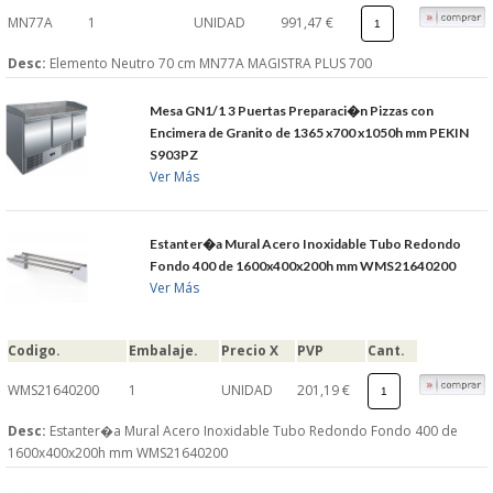
MN77A
1
UNIDAD
991,47 €
Desc:
Elemento Neutro 70 cm MN77A MAGISTRA PLUS 700
Mesa GN1/1 3 Puertas Preparaci�n Pizzas con
Encimera de Granito de 1365 x700 x1050h mm PEKIN
S903PZ
Ver Más
Estanter�a Mural Acero Inoxidable Tubo Redondo
Fondo 400 de 1600x400x200h mm WMS21640200
Ver Más
Codigo.
Embalaje.
Precio X
PVP
Cant.
WMS21640200
1
UNIDAD
201,19 €
Desc:
Estanter�a Mural Acero Inoxidable Tubo Redondo Fondo 400 de
1600x400x200h mm WMS21640200