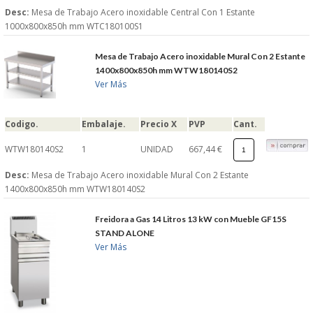
Desc:
Mesa de Trabajo Acero inoxidable Central Con 1 Estante
1000x800x850h mm WTC180100S1
Mesa de Trabajo Acero inoxidable Mural Con 2 Estante
1400x800x850h mm WTW180140S2
Ver Más
Codigo.
Embalaje.
Precio X
PVP
Cant.
WTW180140S2
1
UNIDAD
667,44 €
Desc:
Mesa de Trabajo Acero inoxidable Mural Con 2 Estante
1400x800x850h mm WTW180140S2
Freidora a Gas 14 Litros 13 kW con Mueble GF15S
STAND ALONE
Ver Más