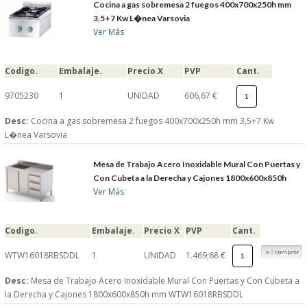
Cocina a gas sobremesa 2 fuegos 400x700x250h mm
3,5+7 Kw L�nea Varsovia
Ver Más
Codigo.
Embalaje.
Precio X
PVP
Cant.
9705230
1
UNIDAD
606,67 €
Desc:
Cocina a gas sobremesa 2 fuegos 400x700x250h mm 3,5+7 Kw
L�nea Varsovia
Mesa de Trabajo Acero Inoxidable Mural Con Puertas y
Con Cubeta a la Derecha y Cajones 1800x600x850h
Ver Más
Codigo.
Embalaje.
Precio X
PVP
Cant.
WTW16018RBSDDL
1
UNIDAD
1.469,68 €
Desc:
Mesa de Trabajo Acero Inoxidable Mural Con Puertas y Con Cubeta a
la Derecha y Cajones 1800x600x850h mm WTW16018RBSDDL