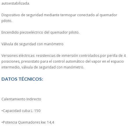
autoestabilizada.
PERSONAL
Dispositivo de seguridad mediante termopar conectado al quemador
LIMPIEZA
piloto.
Encendido piezoeléctrico del quemador piloto.
MAQUINARIA CALIENTE
Válvula de seguridad con manómetro
MAQUINARIA DE
Versiones eléctricas: resistencias de inmersión controlados por perilla de 4
posiciones, presostato para el control automático del vapor en el espacio
ELABORACI�N
intermedio, válvula de seguridad con manómetro.
DATOS TÉCNICOS:
MAQUINARIA FRIA
MAQUINARIA DE LIMPIEZA
Calentamiento Indirecto
MENAJE DE COCINA
•Capacidad cuba L: 150
•Potencia Quemadores kw: 14,4
MAQUINARIA OTROS