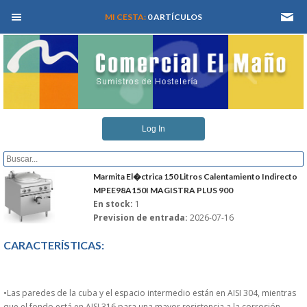
MEN� PRINCIPAL
MI CESTA:
0 ARTÍCULOS
INICIO
Log In
QUIENES SOMOS
CATALOGOS
Marmita El�ctrica 150 Litros Calentamiento Indirecto
MPEE98A150I MAGISTRA PLUS 900
En stock:
1
REFORMAS Y PROYECTOS
Prevision de entrada:
2026-07-16
REGISTRARSE
CARACTERÍSTICAS:
SERVICIO TECNICO
•Las paredes de la cuba y el espacio intermedio están en AISI 304, mientras
que el fondo está en AISI 316 para una mayor resistencia a la corrosión.