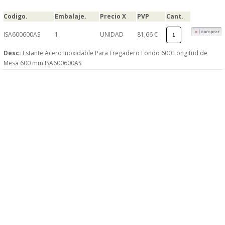
Codigo.
Embalaje.
Precio X
PVP
Cant.
ISA600600AS
1
UNIDAD
81,66 €
Desc:
Estante Acero Inoxidable Para Fregadero Fondo 600 Longitud de
Mesa 600 mm ISA600600AS