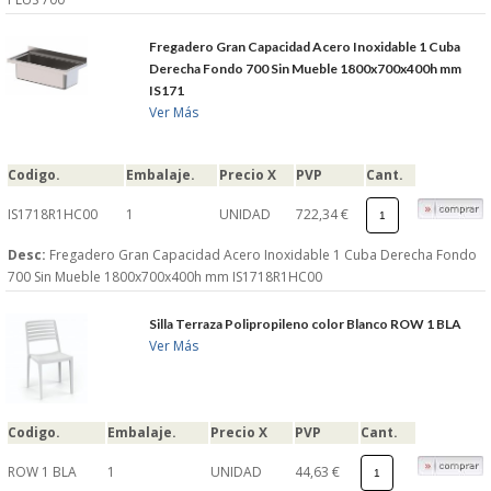
Fregadero Gran Capacidad Acero Inoxidable 1 Cuba
Derecha Fondo 700 Sin Mueble 1800x700x400h mm
IS171
Ver Más
Codigo.
Embalaje.
Precio X
PVP
Cant.
IS1718R1HC00
1
UNIDAD
722,34 €
Desc:
Fregadero Gran Capacidad Acero Inoxidable 1 Cuba Derecha Fondo
700 Sin Mueble 1800x700x400h mm IS1718R1HC00
Silla Terraza Polipropileno color Blanco ROW 1 BLA
Ver Más
Codigo.
Embalaje.
Precio X
PVP
Cant.
ROW 1 BLA
1
UNIDAD
44,63 €