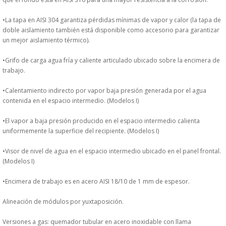
DONDE ESTAMOS
•La tapa en AISI 304 garantiza pérdidas mínimas de vapor y calor (la tapa de
doble aislamiento también está disponible como accesorio para garantizar
PRODUCTOS EN OFERTAS
un mejor aislamiento térmico).
ALMACEN Y TRANSPORTE
•Grifo de carga agua fría y caliente articulado ubicado sobre la encimera de
trabajo.
COMPLEMENTOS DE BA�O
•Calentamiento indirecto por vapor baja presión generada por el agua
contenida en el espacio intermedio. (Modelos I)
COMPLEMENTOS DE MESA
•El vapor a baja presión producido en el espacio intermedio calienta
uniformemente la superficie del recipiente. (Modelos I)
CRISTALERIA
•Visor de nivel de agua en el espacio intermedio ubicado en el panel frontal.
CUBIERTOS
(Modelos I)
•Encimera de trabajo es en acero AISI 18/10 de 1 mm de espesor.
ELECTRODOM�STICOS
Alineación de módulos por yuxtaposición.
HIGIENE Y PROTECCION
Versiones a gas: quemador tubular en acero inoxidable con llama