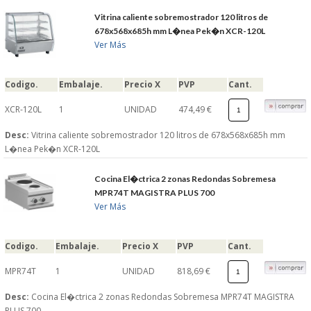
Vitrina caliente sobremostrador 120 litros de
678x568x685h mm L�nea Pek�n XCR-120L
Ver Más
Codigo.
Embalaje.
Precio X
PVP
Cant.
XCR-120L
1
UNIDAD
474,49 €
Desc:
Vitrina caliente sobremostrador 120 litros de 678x568x685h mm
L�nea Pek�n XCR-120L
Cocina El�ctrica 2 zonas Redondas Sobremesa
MPR74T MAGISTRA PLUS 700
Ver Más
Codigo.
Embalaje.
Precio X
PVP
Cant.
MPR74T
1
UNIDAD
818,69 €
Desc:
Cocina El�ctrica 2 zonas Redondas Sobremesa MPR74T MAGISTRA
PLUS 700