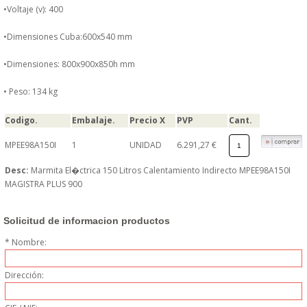
•Voltaje (v): 400
MUEBLES
•Dimensiones Cuba:600x540 mm
MUEBLES INOX. COCINA
•Dimensiones: 800x900x850h mm
PAPEL Y PRODUCTOS UNIUSO
• Peso: 134 kg
Codigo.
Embalaje.
Precio X
PVP
Cant.
VAJILLA
MPEE98A150I
1
UNIDAD
6.291,27 €
CUCHILLOS DE COCINA
Desc:
Marmita El�ctrica 150 Litros Calentamiento Indirecto MPEE98A150I
MAGISTRA PLUS 900
OUTLET
Solicitud de informacion productos
GASTOS DE ENVIO
* Nombre:
FORMA DE PAGO
Dirección:
CONDICIONES DE COMPRA