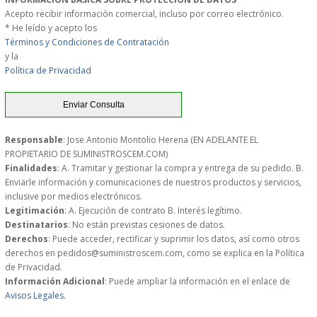
S�GUENOS EN
Acepto recibir información comercial, incluso por correo electrónico.
* He leído y acepto los
Términos y Condiciones de Contratación
y la
FACEBOOK
Política de Privacidad
TWITTER
Responsable
: Jose Antonio Montolio Herena (EN ADELANTE EL
© 2026 SUMINISTROSCEM
PROPIETARIO DE SUMINISTROSCEM.COM)
TODOS LOS DERECHOS RESERVADOS
Finalidades
: A. Tramitar y gestionar la compra y entrega de su pedido. B.
Enviarle información y comunicaciones de nuestros productos y servicios,
inclusive por medios electrónicos.
Legitimación
: A. Ejecución de contrato B. Interés legítimo.
Destinatarios
: No están previstas cesiones de datos.
Derechos
: Puede acceder, rectificar y suprimir los datos, así como otros
derechos en pedidos@suministroscem.com, como se explica en la Política
de Privacidad.
Información Adicional
: Puede ampliar la información en el enlace de
Avisos Legales.