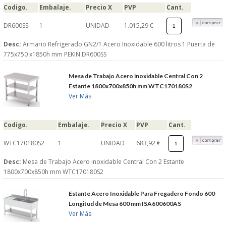
Codigo.
Embalaje.
Precio X
PVP
Cant.
DR600SS
1
UNIDAD
1.015,29 €
Desc:
Armario Refrigerado GN2/1 Acero Inoxidable 600 litros 1 Puerta de
775x750 x1850h mm PEKIN DR600SS
Mesa de Trabajo Acero inoxidable Central Con 2
Estante 1800x700x850h mm WTC170180S2
Ver Más
Codigo.
Embalaje.
Precio X
PVP
Cant.
WTC170180S2
1
UNIDAD
683,92 €
Desc:
Mesa de Trabajo Acero inoxidable Central Con 2 Estante
1800x700x850h mm WTC170180S2
Estante Acero Inoxidable Para Fregadero Fondo 600
Longitud de Mesa 600 mm ISA600600AS
Ver Más