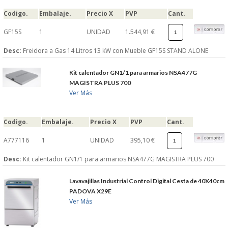
Codigo.
Embalaje.
Precio X
PVP
Cant.
GF15S
1
UNIDAD
1.544,91 €
Desc:
Freidora a Gas 14 Litros 13 kW con Mueble GF15S STAND ALONE
Kit calentador GN1/1 para armarios NSA477G
MAGISTRA PLUS 700
Ver Más
Codigo.
Embalaje.
Precio X
PVP
Cant.
A777116
1
UNIDAD
395,10 €
Desc:
Kit calentador GN1/1 para armarios NSA477G MAGISTRA PLUS 700
Lavavajillas Industrial Control Digital Cesta de 40X40cm
PADOVA X29E
Ver Más