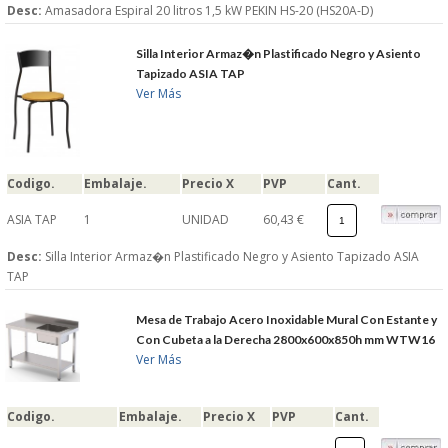
Desc:
Amasadora Espiral 20 litros 1,5 kW PEKIN HS-20 (HS20A-D)
Silla Interior Armaz�n Plastificado Negro y Asiento
Tapizado ASIA TAP
Ver Más
Codigo.
Embalaje.
Precio X
PVP
Cant.
ASIA TAP
1
UNIDAD
60,43 €
Desc:
Silla Interior Armaz�n Plastificado Negro y Asiento Tapizado ASIA
TAP
Mesa de Trabajo Acero Inoxidable Mural Con Estante y
Con Cubeta a la Derecha 2800x600x850h mm WTW16
Ver Más
Codigo.
Embalaje.
Precio X
PVP
Cant.