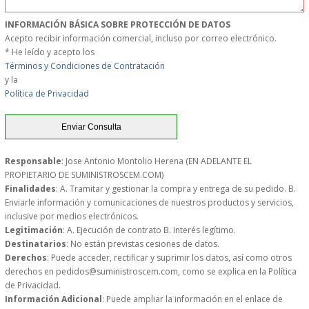
MUEBLES
INFORMACIÓN BÁSICA SOBRE PROTECCIÓN DE DATOS
Acepto recibir información comercial, incluso por correo electrónico.
* He leído y acepto los
MUEBLES INOX. COCINA
Términos y Condiciones de Contratación
y la
PAPEL Y PRODUCTOS UNIUSO
Política de Privacidad
VAJILLA
CUCHILLOS DE COCINA
Responsable
: Jose Antonio Montolio Herena (EN ADELANTE EL
PROPIETARIO DE SUMINISTROSCEM.COM)
Finalidades
: A. Tramitar y gestionar la compra y entrega de su pedido. B.
OUTLET
Enviarle información y comunicaciones de nuestros productos y servicios,
inclusive por medios electrónicos.
Legitimación
: A. Ejecución de contrato B. Interés legítimo.
GASTOS DE ENVIO
Destinatarios
: No están previstas cesiones de datos.
Derechos
: Puede acceder, rectificar y suprimir los datos, así como otros
FORMA DE PAGO
derechos en pedidos@suministroscem.com, como se explica en la Política
de Privacidad.
Información Adicional
: Puede ampliar la información en el enlace de
CONDICIONES DE COMPRA