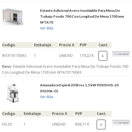
S�GUENOS EN
Estante Adicional Acero Inoxidable Para Mesa De
Trabajo Fondo 700 Con Longitud De Mesa 1700 mm
WTA70
FACEBOOK
Ver Más
TWITTER
Codigo.
Embalaje.
Precio X
PVP
Cant.
WTA701700AS
1
UNIDAD
179,22 €
© 2026 SUMINISTROSCEM
TODOS LOS DERECHOS RESERVADOS
Desc:
Estante Adicional Acero Inoxidable Para Mesa De Trabajo Fondo 700
Con Longitud De Mesa 1700 mm WTA701700AS
Amasadora Espiral 20 litros 1,5 kW PEKIN HS-20
(HS20A-D)
Ver Más
Codigo.
Embalaje.
Precio X
PVP
Cant.
HS-20
1
UNIDAD
838,71 €