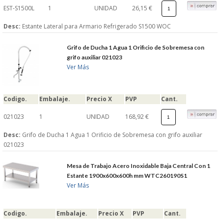
EST-S1500L
1
UNIDAD
26,15 €
Desc:
Estante Lateral para Armario Refrigerado S1500 WOC
Grifo de Ducha 1 Agua 1 Orificio de Sobremesa con
grifo auxiliar 021023
Ver Más
Codigo.
Embalaje.
Precio X
PVP
Cant.
021023
1
UNIDAD
168,92 €
Desc:
Grifo de Ducha 1 Agua 1 Orificio de Sobremesa con grifo auxiliar
021023
Mesa de Trabajo Acero Inoxidable Baja Central Con 1
Estante 1900x600x600h mm WTC260190S1
Ver Más
Codigo.
Embalaje.
Precio X
PVP
Cant.