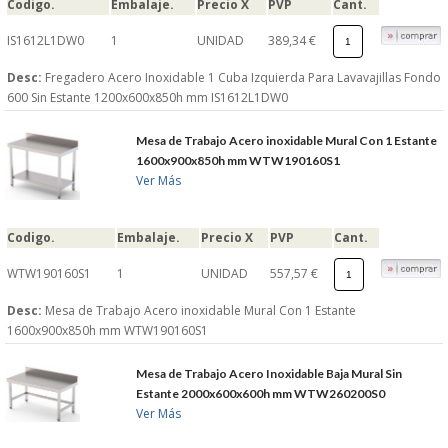
Codigo.
Embalaje.
Precio X
PVP
Cant.
IS1612L1DW0
1
UNIDAD
389,34 €
Desc:
Fregadero Acero Inoxidable 1 Cuba Izquierda Para Lavavajillas Fondo
600 Sin Estante 1200x600x850h mm IS1612L1DW0
Mesa de Trabajo Acero inoxidable Mural Con 1 Estante
1600x900x850h mm WTW190160S1
Ver Más
Codigo.
Embalaje.
Precio X
PVP
Cant.
WTW190160S1
1
UNIDAD
557,57 €
Desc:
Mesa de Trabajo Acero inoxidable Mural Con 1 Estante
1600x900x850h mm WTW190160S1
Mesa de Trabajo Acero Inoxidable Baja Mural Sin
Estante 2000x600x600h mm WTW260200S0
Ver Más