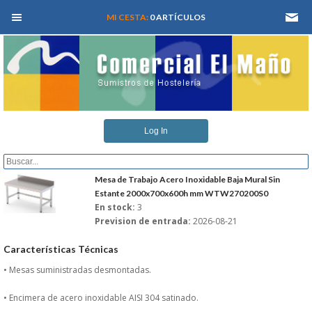
MEN� PRINCIPAL
MI CESTA:
0 ARTÍCULOS
INICIO
Log In
QUIENES SOMOS
CATALOGOS
Mesa de Trabajo Acero Inoxidable Baja Mural Sin
Estante 2000x700x600h mm WTW270200S0
En stock:
3
REFORMAS Y PROYECTOS
Prevision de entrada:
2026-08-21
REGISTRARSE
Características Técnicas
• Mesas suministradas desmontadas.
SERVICIO TECNICO
• Encimera de acero inoxidable AISI 304 satinado.