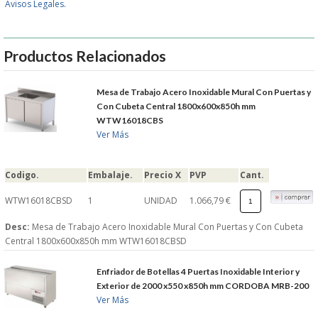
Avisos Legales.
GARANTIAS Y
Productos Relacionados
DEVOLUCIONES
Mesa de Trabajo Acero Inoxidable Mural Con Puertas y
AVISO LEGAL
Con Cubeta Central 1800x600x850h mm
WTW16018CBS
Ver Más
POL�TICA DE PRIVACIDAD
CONDICIONES DE USO
Codigo.
Embalaje.
Precio X
PVP
Cant.
WTW16018CBSD
1
UNIDAD
1.066,79 €
NOTICIAS
Desc:
Mesa de Trabajo Acero Inoxidable Mural Con Puertas y Con Cubeta
Central 1800x600x850h mm WTW16018CBSD
BLOG
Enfriador de Botellas 4 Puertas Inoxidable Interior y
CERRAR
Exterior de 2000 x550 x850h mm CORDOBA MRB-200
Ver Más