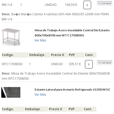
BM-1/4
1
UNIDAD
180,59 €
Desc:
Ba�o Mar�a Cubeta 4 cubetas GN1/4de 600x335 x260h mm PEKIN
BM-1/4
Mesa de Trabajo Acero inoxidable Central Sin Estante
800x700x850h mm WTC170080S0
Ver Más
Codigo.
Embalaje.
Precio X
PVP
Cant.
WTC170080S0
1
UNIDAD
305,57 €
Desc:
Mesa de Trabajo Acero inoxidable Central Sin Estante 800x700x850h
mm WTC170080S0
Estante Lateral para Armario Refrigerado S1500 WOC
Ver Más
Codigo.
Embalaje.
Precio X
PVP
Cant.