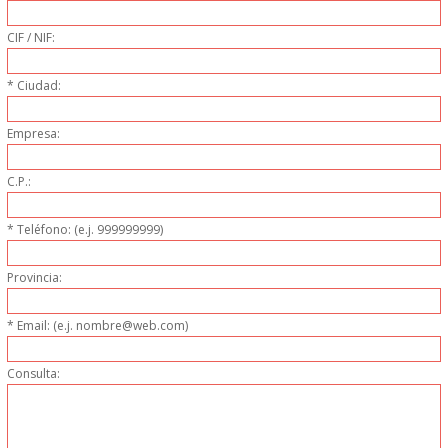
PERSONAL
CIF / NIF:
LIMPIEZA
* Ciudad:
MAQUINARIA CALIENTE
Empresa:
MAQUINARIA DE
C.P.:
ELABORACI�N
* Teléfono: (e.j. 999999999)
MAQUINARIA FRIA
Provincia:
MAQUINARIA DE LIMPIEZA
* Email: (e.j. nombre@web.com)
Consulta:
MENAJE DE COCINA
MAQUINARIA OTROS