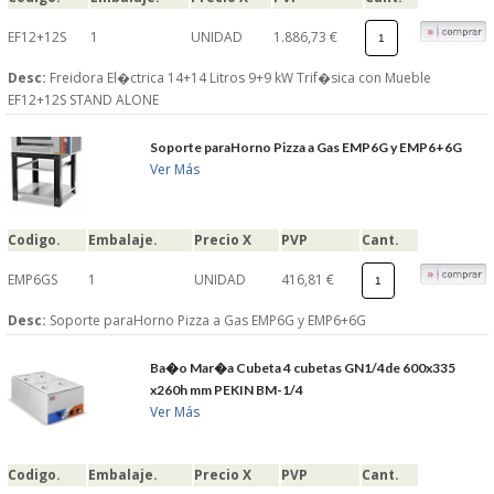
EF12+12S
1
UNIDAD
1.886,73 €
Desc:
Freidora El�ctrica 14+14 Litros 9+9 kW Trif�sica con Mueble
EF12+12S STAND ALONE
Soporte paraHorno Pizza a Gas EMP6G y EMP6+6G
Ver Más
Codigo.
Embalaje.
Precio X
PVP
Cant.
EMP6GS
1
UNIDAD
416,81 €
Desc:
Soporte paraHorno Pizza a Gas EMP6G y EMP6+6G
Ba�o Mar�a Cubeta 4 cubetas GN1/4de 600x335
x260h mm PEKIN BM-1/4
Ver Más
Codigo.
Embalaje.
Precio X
PVP
Cant.