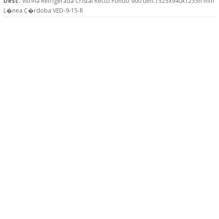
Desc:
Vitrina Refrigerada Cristal Recto Fondo 900 dim.1525x940x1235h mm
L�nea C�rdoba VED-9-15-R