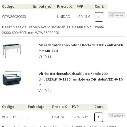
Codigo.
Embalaje.
Precio X
PVP
Cant.
WTW260200S0
1
UNIDAD
450,45 €
Desc:
Mesa de Trabajo Acero Inoxidable Baja Mural Sin Estante
2000x600x600h mm WTW260200S0
Mesa de Salida con Rodillos Recta de 1100 x 640 x850h
mm MR-110
Ver Más
Vitrina Refrigerada Cristal Recto Fondo 900
dim.1525x940x1235h mm L�nea C�rdoba VED-9-15-
R
Ver Más
Codigo.
Embalaje.
Precio X
PVP
Cant.
VED-9-15-RR
1
UNIDAD
1.787,69 €