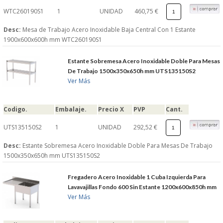
WTC260190S1
1
UNIDAD
460,75 €
Desc:
Mesa de Trabajo Acero Inoxidable Baja Central Con 1 Estante
1900x600x600h mm WTC260190S1
Estante Sobremesa Acero Inoxidable Doble Para Mesas
De Trabajo 1500x350x650h mm UTS135150S2
Ver Más
Codigo.
Embalaje.
Precio X
PVP
Cant.
UTS135150S2
1
UNIDAD
292,52 €
Desc:
Estante Sobremesa Acero Inoxidable Doble Para Mesas De Trabajo
1500x350x650h mm UTS135150S2
Fregadero Acero Inoxidable 1 Cuba Izquierda Para
Lavavajillas Fondo 600 Sin Estante 1200x600x850h mm
Ver Más