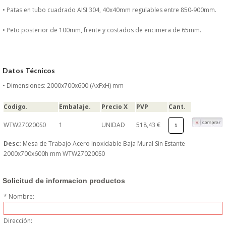
DONDE ESTAMOS
• Patas en tubo cuadrado AISI 304, 40x40mm regulables entre 850-900mm.
• Peto posterior de 100mm, frente y costados de encimera de 65mm.
PRODUCTOS EN OFERTAS
ALMACEN Y TRANSPORTE
Datos Técnicos
COMPLEMENTOS DE BA�O
• Dimensiones: 2000x700x600 (AxFxH) mm
Codigo.
Embalaje.
Precio X
PVP
Cant.
COMPLEMENTOS DE MESA
WTW270200S0
1
UNIDAD
518,43 €
CRISTALERIA
Desc:
Mesa de Trabajo Acero Inoxidable Baja Mural Sin Estante
2000x700x600h mm WTW270200S0
CUBIERTOS
Solicitud de informacion productos
ELECTRODOM�STICOS
* Nombre:
HIGIENE Y PROTECCION
Dirección: