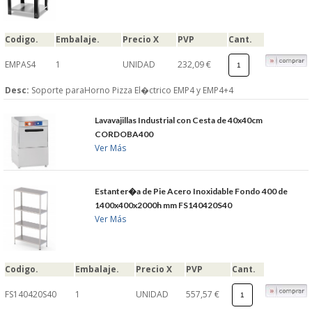
Codigo.
Embalaje.
Precio X
PVP
Cant.
EMPAS4
1
UNIDAD
232,09 €
Desc:
Soporte paraHorno Pizza El�ctrico EMP4 y EMP4+4
Lavavajillas Industrial con Cesta de 40x40cm
CORDOBA400
Ver Más
Estanter�a de Pie Acero Inoxidable Fondo 400 de
1400x400x2000h mm FS140420S40
Ver Más
Codigo.
Embalaje.
Precio X
PVP
Cant.
FS140420S40
1
UNIDAD
557,57 €