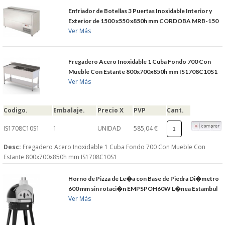
Enfriador de Botellas 3 Puertas Inoxidable Interior y
Exterior de 1500 x550 x850h mm CORDOBA MRB-150
Ver Más
Fregadero Acero Inoxidable 1 Cuba Fondo 700 Con
Mueble Con Estante 800x700x850h mm IS1708C10S1
Ver Más
Codigo.
Embalaje.
Precio X
PVP
Cant.
IS1708C10S1
1
UNIDAD
585,04 €
Desc:
Fregadero Acero Inoxidable 1 Cuba Fondo 700 Con Mueble Con
Estante 800x700x850h mm IS1708C10S1
Horno de Pizza de Le�a con Base de Piedra Di�metro
600 mm sin rotaci�n EMPSPOH60W L�nea Estambul
Ver Más