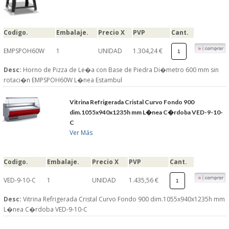
Codigo.
Embalaje.
Precio X
PVP
Cant.
EMPSPOH60W
1
UNIDAD
1.304,24 €
Desc:
Horno de Pizza de Le�a con Base de Piedra Di�metro 600 mm sin
rotaci�n EMPSPOH60W L�nea Estambul
Vitrina Refrigerada Cristal Curvo Fondo 900
dim.1055x940x1235h mm L�nea C�rdoba VED-9-10-
C
Ver Más
Codigo.
Embalaje.
Precio X
PVP
Cant.
VED-9-10-C
1
UNIDAD
1.435,56 €
Desc:
Vitrina Refrigerada Cristal Curvo Fondo 900 dim.1055x940x1235h mm
L�nea C�rdoba VED-9-10-C