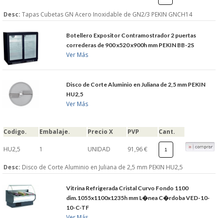
Desc:
Tapas Cubetas GN Acero Inoxidable de GN2/3 PEKIN GNCH14
Botellero Expositor Contramostrador 2 puertas
correderas de 900 x520 x900h mm PEKIN BB-2S
Ver Más
Disco de Corte Aluminio en Juliana de 2,5 mm PEKIN
HU2,5
Ver Más
Codigo.
Embalaje.
Precio X
PVP
Cant.
HU2,5
1
UNIDAD
91,96 €
Desc:
Disco de Corte Aluminio en Juliana de 2,5 mm PEKIN HU2,5
Vitrina Refrigerada Cristal Curvo Fondo 1100
dim.1055x1100x1235h mm L�nea C�rdoba VED-10-
10-C-TF
Ver Más