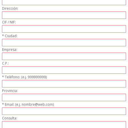
PERSONAL
Dirección:
LIMPIEZA
CIF / NIF:
MAQUINARIA CALIENTE
* Ciudad:
MAQUINARIA DE
Empresa:
C.P.:
ELABORACI�N
* Teléfono: (e.j. 999999999)
MAQUINARIA FRIA
Provincia:
MAQUINARIA DE LIMPIEZA
* Email: (e.j. nombre@web.com)
MENAJE DE COCINA
Consulta:
MAQUINARIA OTROS