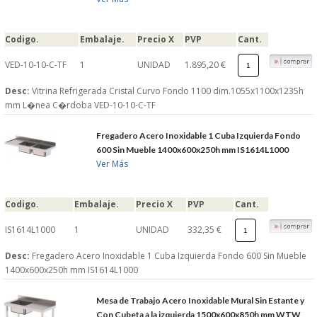
Codigo.
Embalaje.
Precio X
PVP
Cant.
VED-10-10-C-TF
1
UNIDAD
1.895,20 €
Desc:
Vitrina Refrigerada Cristal Curvo Fondo 1100 dim.1055x1100x1235h
mm L�nea C�rdoba VED-10-10-C-TF
Fregadero Acero Inoxidable 1 Cuba Izquierda Fondo
600 Sin Mueble 1400x600x250h mm IS1614L1000
Ver Más
Codigo.
Embalaje.
Precio X
PVP
Cant.
IS1614L1000
1
UNIDAD
332,35 €
Desc:
Fregadero Acero Inoxidable 1 Cuba Izquierda Fondo 600 Sin Mueble
1400x600x250h mm IS1614L1000
Mesa de Trabajo Acero Inoxidable Mural Sin Estante y
Con Cubeta a la izquierda 1500x600x850h mm WTW