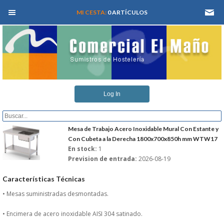
MEN� PRINCIPAL
MI CESTA:
0 ARTÍCULOS
INICIO
Log In
QUIENES SOMOS
CATALOGOS
Mesa de Trabajo Acero Inoxidable Mural Con Estante y
Con Cubeta a la Derecha 1800x700x850h mm WTW17
En stock:
1
REFORMAS Y PROYECTOS
Prevision de entrada:
2026-08-19
REGISTRARSE
Características Técnicas
• Mesas suministradas desmontadas.
SERVICIO TECNICO
• Encimera de acero inoxidable AISI 304 satinado.