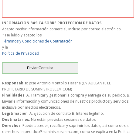
MUEBLES
INFORMACIÓN BÁSICA SOBRE PROTECCIÓN DE DATOS
MUEBLES INOX. COCINA
Acepto recibir información comercial, incluso por correo electrónico.
* He leído y acepto los
PAPEL Y PRODUCTOS UNIUSO
Términos y Condiciones de Contratación
y la
Política de Privacidad
VAJILLA
CUCHILLOS DE COCINA
Responsable
: Jose Antonio Montolio Herena (EN ADELANTE EL
OUTLET
PROPIETARIO DE SUMINISTROSCEM.COM)
Finalidades
: A. Tramitar y gestionar la compra y entrega de su pedido. B.
Enviarle información y comunicaciones de nuestros productos y servicios,
GASTOS DE ENVIO
inclusive por medios electrónicos.
Legitimación
: A. Ejecución de contrato B. Interés legítimo.
FORMA DE PAGO
Destinatarios
: No están previstas cesiones de datos.
Derechos
: Puede acceder, rectificar y suprimir los datos, así como otros
derechos en pedidos@suministroscem.com, como se explica en la Política
CONDICIONES DE COMPRA