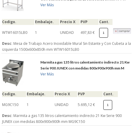
Ver Más
Codigo.
Embalaje.
Precio X
PVP
Cant.
WTW16015LB0
1
UNIDAD
497,83 €
Desc:
Mesa de Trabajo Acero Inoxidable Mural Sin Estante y Con Cubeta a la
izquierda 1500x600x850h mm WTW16015LB0
Marmita a gas 135 litros calentamiento indirecto 21 Kw
Serie 900 JUNEX con medidas 800x900x900h mm M
Ver Más
Codigo.
Embalaje.
Precio X
PVP
Cant.
MG9C150
1
UNIDAD
5.695,12 €
Desc:
Marmita a gas 135 litros calentamiento indirecto 21 Kw Serie 900
JUNEX con medidas 800x900x900h mm MG9C150