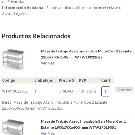
de Privacidad.
Información Adicional
: Puede ampliar la información en el enlace de
GARANTIAS Y
Avisos Legales.
DEVOLUCIONES
Productos Relacionados
AVISO LEGAL
Mesa de Trabajo Acero inoxidable Mural Con 2 Estante
2200x900x850h mm WTW190220S2
POL�TICA DE PRIVACIDAD
Ver Más
CONDICIONES DE USO
Codigo.
Embalaje.
Precio X
PVP
Cant.
NOTICIAS
WTW190220S2
1
UNIDAD
1.013,95 €
Desc:
Mesa de Trabajo Acero inoxidable Mural Con 2 Estante
BLOG
2200x900x850h mm WTW190220S2
CERRAR
Mesa de Trabajo Acero Inoxidable Baja Mural Con 1
Estante 1900x700x600h mm WTW270190S1
Ver Más