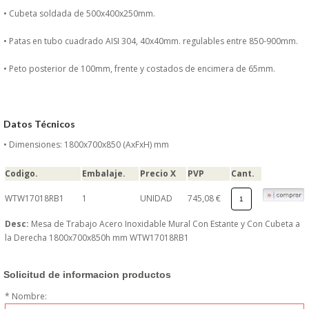
DONDE ESTAMOS
• Cubeta soldada de 500x400x250mm.
• Patas en tubo cuadrado AISI 304, 40x40mm. regulables entre 850-900mm.
PRODUCTOS EN OFERTAS
• Peto posterior de 100mm, frente y costados de encimera de 65mm.
ALMACEN Y TRANSPORTE
COMPLEMENTOS DE BA�O
Datos Técnicos
• Dimensiones: 1800x700x850 (AxFxH) mm
COMPLEMENTOS DE MESA
Codigo.
Embalaje.
Precio X
PVP
Cant.
CRISTALERIA
WTW17018RB1
1
UNIDAD
745,08 €
CUBIERTOS
Desc:
Mesa de Trabajo Acero Inoxidable Mural Con Estante y Con Cubeta a
la Derecha 1800x700x850h mm WTW17018RB1
ELECTRODOM�STICOS
Solicitud de informacion productos
HIGIENE Y PROTECCION
* Nombre: