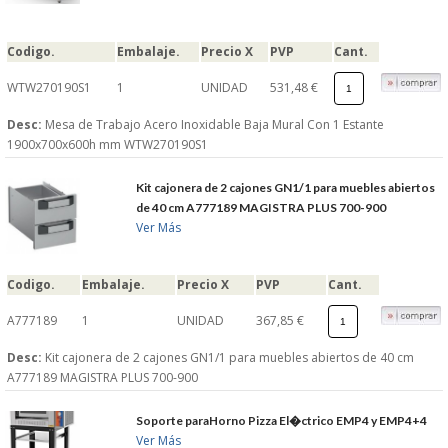
S�GUENOS EN
Codigo.
Embalaje.
Precio X
PVP
Cant.
WTW270190S1
1
UNIDAD
531,48 €
FACEBOOK
Desc:
Mesa de Trabajo Acero Inoxidable Baja Mural Con 1 Estante
TWITTER
1900x700x600h mm WTW270190S1
Kit cajonera de 2 cajones GN1/1 para muebles abiertos
© 2026 SUMINISTROSCEM
de 40 cm A777189 MAGISTRA PLUS 700-900
TODOS LOS DERECHOS RESERVADOS
Ver Más
Codigo.
Embalaje.
Precio X
PVP
Cant.
A777189
1
UNIDAD
367,85 €
Desc:
Kit cajonera de 2 cajones GN1/1 para muebles abiertos de 40 cm
A777189 MAGISTRA PLUS 700-900
Soporte paraHorno Pizza El�ctrico EMP4 y EMP4+4
Ver Más