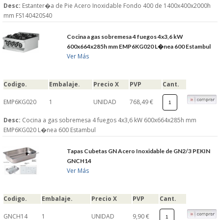
Desc:
Estanter�a de Pie Acero Inoxidable Fondo 400 de 1400x400x2000h
mm FS140420S40
Cocina a gas sobremesa 4 fuegos 4x3,6 kW
600x664x285h mm EMP6KG020 L�nea 600 Estambul
Ver Más
Codigo.
Embalaje.
Precio X
PVP
Cant.
EMP6KG020
1
UNIDAD
768,49 €
Desc:
Cocina a gas sobremesa 4 fuegos 4x3,6 kW 600x664x285h mm
EMP6KG020 L�nea 600 Estambul
Tapas Cubetas GN Acero Inoxidable de GN2/3 PEKIN
GNCH14
Ver Más
Codigo.
Embalaje.
Precio X
PVP
Cant.
GNCH14
1
UNIDAD
9,90 €