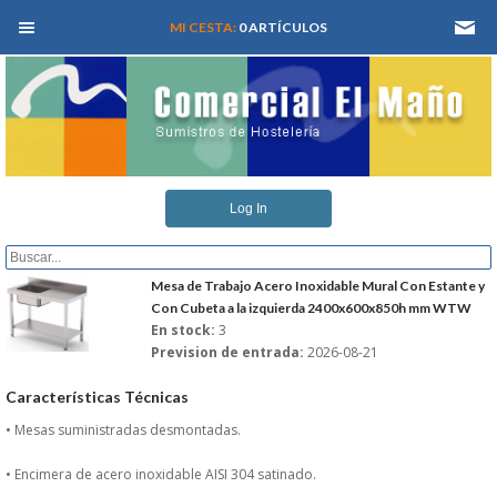
MEN� PRINCIPAL
MI CESTA:
0 ARTÍCULOS
INICIO
Log In
QUIENES SOMOS
CATALOGOS
Mesa de Trabajo Acero Inoxidable Mural Con Estante y
Con Cubeta a la izquierda 2400x600x850h mm WTW
En stock:
3
REFORMAS Y PROYECTOS
Prevision de entrada:
2026-08-21
REGISTRARSE
Características Técnicas
• Mesas suministradas desmontadas.
SERVICIO TECNICO
• Encimera de acero inoxidable AISI 304 satinado.