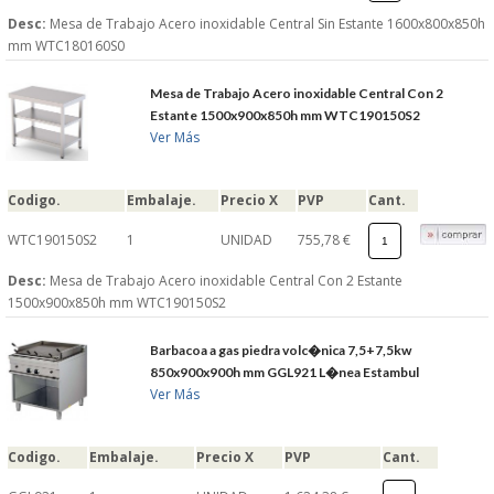
Desc:
Mesa de Trabajo Acero inoxidable Central Sin Estante 1600x800x850h
mm WTC180160S0
Mesa de Trabajo Acero inoxidable Central Con 2
Estante 1500x900x850h mm WTC190150S2
Ver Más
Codigo.
Embalaje.
Precio X
PVP
Cant.
WTC190150S2
1
UNIDAD
755,78 €
Desc:
Mesa de Trabajo Acero inoxidable Central Con 2 Estante
1500x900x850h mm WTC190150S2
Barbacoa a gas piedra volc�nica 7,5+7,5kw
850x900x900h mm GGL921 L�nea Estambul
Ver Más
Codigo.
Embalaje.
Precio X
PVP
Cant.