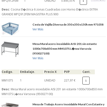
MPQ912FEM
1
UNIDAD
5.895,55 €
Desc:
Cocina El�ctrica 6 zonas Cuadradas con Horno El�ctrico EXTRA
GRANDE MPQ912FEM MAGISTRA PLUS 900
Cesta de Vajilla Diversa de 350 x350 x150h mm 971058
Ver Más
Mesa Mural acero inoxidable AISI 201 sin estante
1000x700x850 mm MM107S L�nea Varsovia
(950027100)
Ver Más
Codigo.
Embalaje.
Precio X
PVP
Cant.
MM107S
1
UNIDAD
227,97 €
Desc:
Mesa Mural acero inoxidable AISI 201 sin estante 1000x700x850 mm
MM107S L�nea Varsovia (950027100)
Mesa de Trabajo Acero Inoxidable Mural Con Estante y