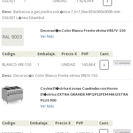
GGL921
1
UNIDAD
1.624,38 €
Desc:
Barbacoa a gas piedra volc�nica 7,5+7,5kw 850x900x900h mm
GGL921 L�nea Estambul
Decoraci�n Color Blanco Frente vitrina VRE/V-150
Ver Más
Codigo.
Embalaje.
Precio X
PVP
Cant.
BLANCO-VRE-150
1
UNIDAD
160,68 €
Desc:
Decoraci�n Color Blanco Frente vitrina VRE/V-150
Cocina El�ctrica 6 zonas Cuadradas con Horno
El�ctrico EXTRA GRANDE MPQ912FEM MAGISTRA
PLUS 900
Ver Más
Codigo.
Embalaje.
Precio X
PVP
Cant.