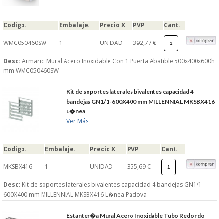
S�GUENOS EN
Codigo.
Embalaje.
Precio X
PVP
Cant.
WMC050460SW
1
UNIDAD
392,77 €
FACEBOOK
Desc:
Armario Mural Acero Inoxidable Con 1 Puerta Abatible 500x400x600h
TWITTER
mm WMC050460SW
Kit de soportes laterales bivalentes capacidad 4
© 2026 SUMINISTROSCEM
bandejas GN1/1-600X400 mm MILLENNIAL MKSBX416
TODOS LOS DERECHOS RESERVADOS
L�nea
Ver Más
Codigo.
Embalaje.
Precio X
PVP
Cant.
MKSBX416
1
UNIDAD
355,69 €
Desc:
Kit de soportes laterales bivalentes capacidad 4 bandejas GN1/1-
600X400 mm MILLENNIAL MKSBX416 L�nea Padova
Estanter�a Mural Acero Inoxidable Tubo Redondo