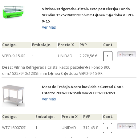
Vitrina Refrigerada Cristal Recto pasteler�a Fondo
900 dim.1525x940x1235h mm L�nea C�rdoba VEPD-
9-15
Ver Más
Codigo.
Embalaje.
Precio X
PVP
Cant.
VEPD-9-15-RR
1
UNIDAD
2.278,56 €
Desc:
Vitrina Refrigerada Cristal Recto pasteler�a Fondo 900
dim.1525x940x1235h mm L�nea C�rdoba VEPD-9-15-RR
Mesa de Trabajo Acero inoxidable Central Con 1
Estante 700x600x850h mm WTC160070S1
Ver Más
Codigo.
Embalaje.
Precio X
PVP
Cant.
WTC160070S1
1
UNIDAD
312,43 €