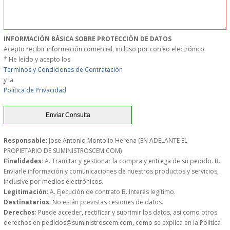
MUEBLES
INFORMACIÓN BÁSICA SOBRE PROTECCIÓN DE DATOS
MUEBLES INOX. COCINA
Acepto recibir información comercial, incluso por correo electrónico.
* He leído y acepto los
PAPEL Y PRODUCTOS UNIUSO
Términos y Condiciones de Contratación
y la
Política de Privacidad
VAJILLA
CUCHILLOS DE COCINA
Responsable
: Jose Antonio Montolio Herena (EN ADELANTE EL
OUTLET
PROPIETARIO DE SUMINISTROSCEM.COM)
Finalidades
: A. Tramitar y gestionar la compra y entrega de su pedido. B.
Enviarle información y comunicaciones de nuestros productos y servicios,
GASTOS DE ENVIO
inclusive por medios electrónicos.
Legitimación
: A. Ejecución de contrato B. Interés legítimo.
FORMA DE PAGO
Destinatarios
: No están previstas cesiones de datos.
Derechos
: Puede acceder, rectificar y suprimir los datos, así como otros
derechos en pedidos@suministroscem.com, como se explica en la Política
CONDICIONES DE COMPRA