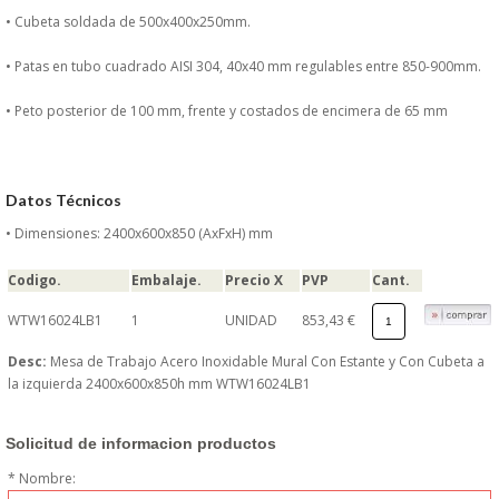
DONDE ESTAMOS
• Cubeta soldada de 500x400x250mm.
• Patas en tubo cuadrado AISI 304, 40x40 mm regulables entre 850-900mm.
PRODUCTOS EN OFERTAS
• Peto posterior de 100 mm, frente y costados de encimera de 65 mm
ALMACEN Y TRANSPORTE
COMPLEMENTOS DE BA�O
Datos Técnicos
• Dimensiones: 2400x600x850 (AxFxH) mm
COMPLEMENTOS DE MESA
Codigo.
Embalaje.
Precio X
PVP
Cant.
CRISTALERIA
WTW16024LB1
1
UNIDAD
853,43 €
CUBIERTOS
Desc:
Mesa de Trabajo Acero Inoxidable Mural Con Estante y Con Cubeta a
la izquierda 2400x600x850h mm WTW16024LB1
ELECTRODOM�STICOS
Solicitud de informacion productos
HIGIENE Y PROTECCION
* Nombre: