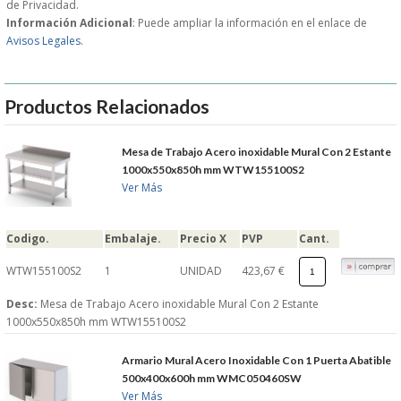
de Privacidad.
Información Adicional
: Puede ampliar la información en el enlace de
GARANTIAS Y
Avisos Legales.
DEVOLUCIONES
Productos Relacionados
AVISO LEGAL
Mesa de Trabajo Acero inoxidable Mural Con 2 Estante
1000x550x850h mm WTW155100S2
POL�TICA DE PRIVACIDAD
Ver Más
CONDICIONES DE USO
Codigo.
Embalaje.
Precio X
PVP
Cant.
NOTICIAS
WTW155100S2
1
UNIDAD
423,67 €
Desc:
Mesa de Trabajo Acero inoxidable Mural Con 2 Estante
BLOG
1000x550x850h mm WTW155100S2
CERRAR
Armario Mural Acero Inoxidable Con 1 Puerta Abatible
500x400x600h mm WMC050460SW
Ver Más