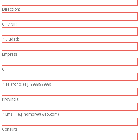
PERSONAL
Dirección:
LIMPIEZA
CIF / NIF:
MAQUINARIA CALIENTE
* Ciudad:
MAQUINARIA DE
Empresa:
C.P.:
ELABORACI�N
* Teléfono: (e.j. 999999999)
MAQUINARIA FRIA
Provincia:
MAQUINARIA DE LIMPIEZA
* Email: (e.j. nombre@web.com)
MENAJE DE COCINA
Consulta:
MAQUINARIA OTROS