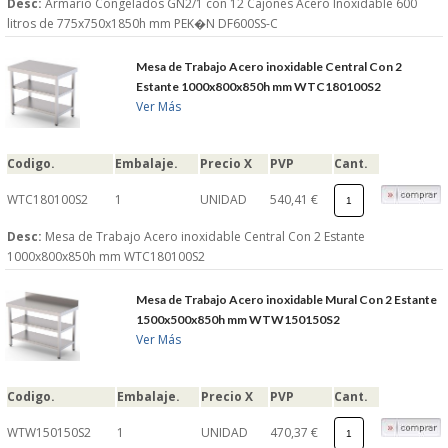
Desc:
Armario Congelados GN2/1 con 12 Cajones Acero Inoxidable 600
litros de 775x750x1850h mm PEK�N DF600SS-C
Mesa de Trabajo Acero inoxidable Central Con 2
Estante 1000x800x850h mm WTC180100S2
Ver Más
Codigo.
Embalaje.
Precio X
PVP
Cant.
WTC180100S2
1
UNIDAD
540,41 €
Desc:
Mesa de Trabajo Acero inoxidable Central Con 2 Estante
1000x800x850h mm WTC180100S2
Mesa de Trabajo Acero inoxidable Mural Con 2 Estante
1500x500x850h mm WTW150150S2
Ver Más
Codigo.
Embalaje.
Precio X
PVP
Cant.
WTW150150S2
1
UNIDAD
470,37 €