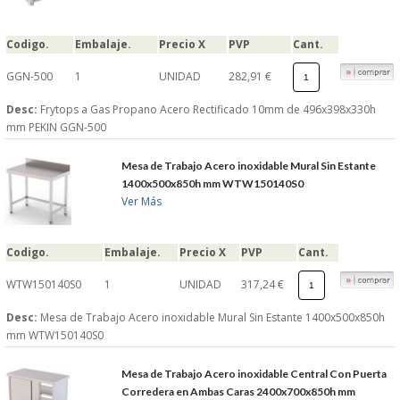
Codigo.
Embalaje.
Precio X
PVP
Cant.
GGN-500
1
UNIDAD
282,91 €
Desc:
Frytops a Gas Propano Acero Rectificado 10mm de 496x398x330h
mm PEKIN GGN-500
Mesa de Trabajo Acero inoxidable Mural Sin Estante
1400x500x850h mm WTW150140S0
Ver Más
Codigo.
Embalaje.
Precio X
PVP
Cant.
WTW150140S0
1
UNIDAD
317,24 €
Desc:
Mesa de Trabajo Acero inoxidable Mural Sin Estante 1400x500x850h
mm WTW150140S0
Mesa de Trabajo Acero inoxidable Central Con Puerta
Corredera en Ambas Caras 2400x700x850h mm