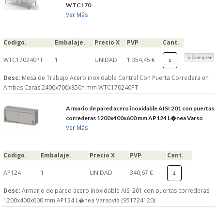
WTC170
Ver Más
Codigo.
Embalaje.
Precio X
PVP
Cant.
WTC170240PT
1
UNIDAD
1.354,45 €
Desc:
Mesa de Trabajo Acero inoxidable Central Con Puerta Corredera en
Ambas Caras 2400x700x850h mm WTC170240PT
Armario de pared acero inoxidable AISI 201 con puertas
correderas 1200x400x600 mm AP124 L�nea Varso
Ver Más
Codigo.
Embalaje.
Precio X
PVP
Cant.
AP124
1
UNIDAD
340,67 €
Desc:
Armario de pared acero inoxidable AISI 201 con puertas correderas
1200x400x600 mm AP124 L�nea Varsovia (951724120)