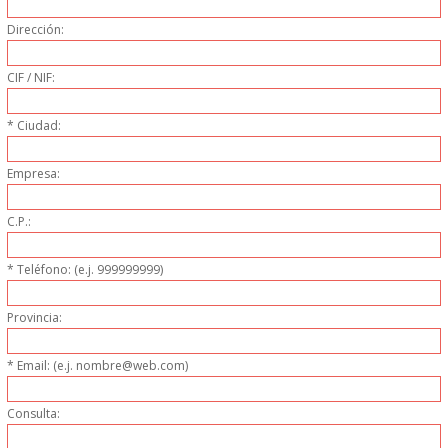
PERSONAL
Dirección:
LIMPIEZA
CIF / NIF:
MAQUINARIA CALIENTE
* Ciudad:
MAQUINARIA DE
Empresa:
C.P.:
ELABORACI�N
* Teléfono: (e.j. 999999999)
MAQUINARIA FRIA
Provincia:
MAQUINARIA DE LIMPIEZA
* Email: (e.j. nombre@web.com)
MENAJE DE COCINA
Consulta:
MAQUINARIA OTROS