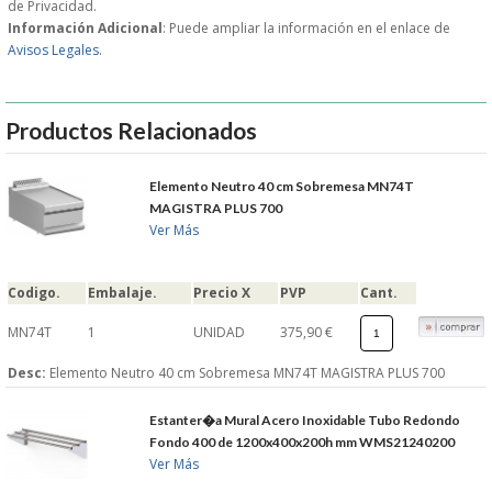
de Privacidad.
Información Adicional
: Puede ampliar la información en el enlace de
GARANTIAS Y
Avisos Legales.
DEVOLUCIONES
Productos Relacionados
AVISO LEGAL
Elemento Neutro 40 cm Sobremesa MN74T
MAGISTRA PLUS 700
POL�TICA DE PRIVACIDAD
Ver Más
CONDICIONES DE USO
Codigo.
Embalaje.
Precio X
PVP
Cant.
NOTICIAS
MN74T
1
UNIDAD
375,90 €
Desc:
Elemento Neutro 40 cm Sobremesa MN74T MAGISTRA PLUS 700
BLOG
Estanter�a Mural Acero Inoxidable Tubo Redondo
CERRAR
Fondo 400 de 1200x400x200h mm WMS21240200
Ver Más