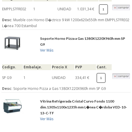
EMPPLS7FRE02
1
UNIDAD
1.031,34 €
Desc:
Mueble con Horno El�ctrico 9 kW 1200x620x550h mm EMPPLS7FRE02
L�nea 700 Estambul
Soporte Horno Pizza a Gas 1380X1220X960h mm SP
G9
Ver Más
Codigo.
Embalaje.
Precio X
PVP
Cant.
SP G9
1
UNIDAD
334,41 €
Desc:
Soporte Horno Pizza a Gas 1380X1220X960h mm SP G9
Vitrina Refrigerada Cristal Curvo Fondo 1100
dim.1305x1100x1235h mm L�nea C�rdoba VED-10-
13-C-TF
Ver Más