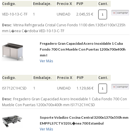
Codigo.
Embalaje.
Precio X
PVP
Cant.
VED-10-13-C-TF
1
UNIDAD
2.045,55 €
Desc:
Vitrina Refrigerada Cristal Curvo Fondo 1100 dim.1305x1100x1235h
mm L�nea C�rdoba VED-10-13-C-TF
Fregadero Gran Capacidad Acero Inoxidable 1 Cuba
Fondo 700 Con Mueble Con Puertas 1200x700x400h
mm I
Ver Más
Codigo.
Embalaje.
Precio X
PVP
Cant.
IS1712C1HCSD
1
UNIDAD
1.129,66 €
Desc:
Fregadero Gran Capacidad Acero Inoxidable 1 Cuba Fondo 700 Con
Mueble Con Puertas 1200x700x400h mm IS1712C1HCSD
Soporte Voladizo Cocina Central 3200x1370x550h mm
EMPPLS7CTV320 L�nea 700 Estambul
Ver Más