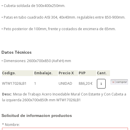
DONDE ESTAMOS
• Cubeta soldada de 500x400x250mm.
• Patas en tubo cuadrado AISI 304, 40x40mm. regulables entre 850-900mm.
PRODUCTOS EN OFERTAS
• Peto posterior de 100mm, frente y costados de encimera de 65mm.
ALMACEN Y TRANSPORTE
COMPLEMENTOS DE BA�O
Datos Técnicos
• Dimensiones: 2600x700x850 (AxFxH) mm
COMPLEMENTOS DE MESA
Codigo.
Embalaje.
Precio X
PVP
Cant.
CRISTALERIA
WTW17026LB1
1
UNIDAD
886,20 €
CUBIERTOS
Desc:
Mesa de Trabajo Acero Inoxidable Mural Con Estante y Con Cubeta a
la izquierda 2600x700x850h mm WTW17026LB1
ELECTRODOM�STICOS
Solicitud de informacion productos
HIGIENE Y PROTECCION
* Nombre: