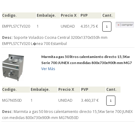
Codigo.
Embalaje.
Precio X
PVP
Cant.
EMPPLS7CTV320
1
UNIDAD
4.351,75 €
Desc:
Soporte Voladizo Cocina Central 3200x1370x550h mm
EMPPLS7CTV320 L�nea 700 Estambul
Marmita a gas 50 litros calentamiento directo 15,5Kw
Serie 700 JUNEX con medidas 800x730x900h mm MG7
Ver Más
Codigo.
Embalaje.
Precio X
PVP
Cant.
MG7N050D
1
UNIDAD
3.460,37 €
Desc:
Marmita a gas 50 litros calentamiento directo 15,5Kw Serie 700 JUNEX
con medidas 800x730x900h mm MG7N050D