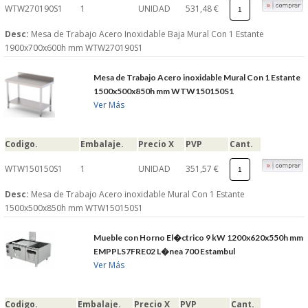
WTW270190S1
1
UNIDAD
531,48 €
Desc:
Mesa de Trabajo Acero Inoxidable Baja Mural Con 1 Estante
1900x700x600h mm WTW270190S1
Mesa de Trabajo Acero inoxidable Mural Con 1 Estante
1500x500x850h mm WTW150150S1
Ver Más
Codigo.
Embalaje.
Precio X
PVP
Cant.
WTW150150S1
1
UNIDAD
351,57 €
Desc:
Mesa de Trabajo Acero inoxidable Mural Con 1 Estante
1500x500x850h mm WTW150150S1
Mueble con Horno El�ctrico 9 kW 1200x620x550h mm
EMPPLS7FRE02 L�nea 700 Estambul
Ver Más
Codigo.
Embalaje.
Precio X
PVP
Cant.