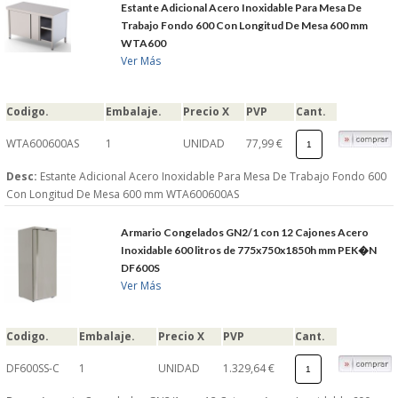
Estante Adicional Acero Inoxidable Para Mesa De
Trabajo Fondo 600 Con Longitud De Mesa 600 mm
WTA600
Ver Más
Codigo.
Embalaje.
Precio X
PVP
Cant.
WTA600600AS
1
UNIDAD
77,99 €
Desc:
Estante Adicional Acero Inoxidable Para Mesa De Trabajo Fondo 600
Con Longitud De Mesa 600 mm WTA600600AS
Armario Congelados GN2/1 con 12 Cajones Acero
Inoxidable 600 litros de 775x750x1850h mm PEK�N
DF600S
Ver Más
Codigo.
Embalaje.
Precio X
PVP
Cant.
DF600SS-C
1
UNIDAD
1.329,64 €