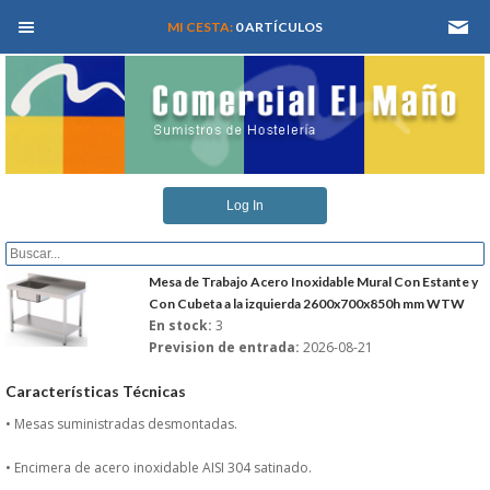
MEN� PRINCIPAL
MI CESTA:
0 ARTÍCULOS
INICIO
Log In
QUIENES SOMOS
CATALOGOS
Mesa de Trabajo Acero Inoxidable Mural Con Estante y
Con Cubeta a la izquierda 2600x700x850h mm WTW
En stock:
3
REFORMAS Y PROYECTOS
Prevision de entrada:
2026-08-21
REGISTRARSE
Características Técnicas
• Mesas suministradas desmontadas.
SERVICIO TECNICO
• Encimera de acero inoxidable AISI 304 satinado.