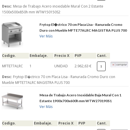
Desc:
Mesa de Trabajo Acero inoxidable Mural Con 2 Estante
1500x500x850h mm WTW150150S2
Frytop El�ctrico 70 cm Placa Lisa - Ranurada Cromo
Duro con Mueble MFTE77ALRC MAGISTRA PLUS 700
Ver Más
Codigo.
Embalaje.
Precio X
PVP
Cant.
MFTE77ALRC
1
UNIDAD
2.962,63 €
Desc:
Frytop El�ctrico 70 cm Placa Lisa - Ranurada Cromo Duro con
Mueble MFTE77ALRC MAGISTRA PLUS 700
Mesa de Trabajo Acero Inoxidable Baja Mural Con 1
Estante 1900x700x600h mm WTW270190S1
Ver Más
Codigo.
Embalaje.
Precio X
PVP
Cant.