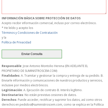
MUEBLES
INFORMACIÓN BÁSICA SOBRE PROTECCIÓN DE DATOS
MUEBLES INOX. COCINA
Acepto recibir información comercial, incluso por correo electrónico.
* He leído y acepto los
PAPEL Y PRODUCTOS UNIUSO
Términos y Condiciones de Contratación
y la
Política de Privacidad
VAJILLA
CUCHILLOS DE COCINA
Responsable
: Jose Antonio Montolio Herena (EN ADELANTE EL
OUTLET
PROPIETARIO DE SUMINISTROSCEM.COM)
Finalidades
: A. Tramitar y gestionar la compra y entrega de su pedido. B.
Enviarle información y comunicaciones de nuestros productos y servicios,
GASTOS DE ENVIO
inclusive por medios electrónicos.
Legitimación
: A. Ejecución de contrato B. Interés legítimo.
FORMA DE PAGO
Destinatarios
: No están previstas cesiones de datos.
Derechos
: Puede acceder, rectificar y suprimir los datos, así como otros
derechos en pedidos@suministroscem.com, como se explica en la Política
CONDICIONES DE COMPRA