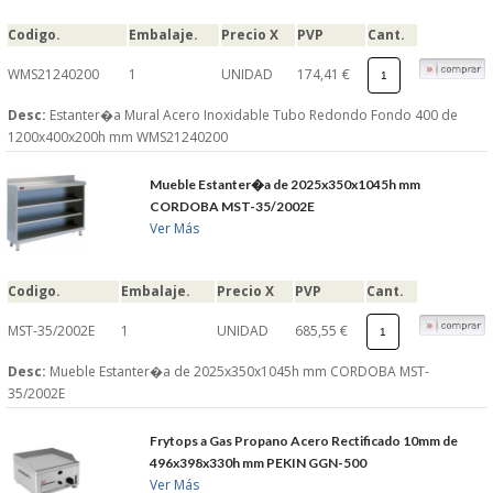
S�GUENOS EN
Codigo.
Embalaje.
Precio X
PVP
Cant.
WMS21240200
1
UNIDAD
174,41 €
FACEBOOK
Desc:
Estanter�a Mural Acero Inoxidable Tubo Redondo Fondo 400 de
1200x400x200h mm WMS21240200
TWITTER
Mueble Estanter�a de 2025x350x1045h mm
CORDOBA MST-35/2002E
© 2026 SUMINISTROSCEM
Ver Más
TODOS LOS DERECHOS RESERVADOS
Codigo.
Embalaje.
Precio X
PVP
Cant.
MST-35/2002E
1
UNIDAD
685,55 €
Desc:
Mueble Estanter�a de 2025x350x1045h mm CORDOBA MST-
35/2002E
Frytops a Gas Propano Acero Rectificado 10mm de
496x398x330h mm PEKIN GGN-500
Ver Más