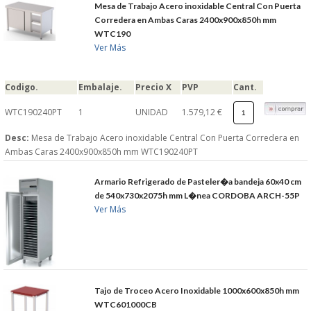
Mesa de Trabajo Acero inoxidable Central Con Puerta
Corredera en Ambas Caras 2400x900x850h mm
WTC190
Ver Más
Codigo.
Embalaje.
Precio X
PVP
Cant.
WTC190240PT
1
UNIDAD
1.579,12 €
Desc:
Mesa de Trabajo Acero inoxidable Central Con Puerta Corredera en
Ambas Caras 2400x900x850h mm WTC190240PT
Armario Refrigerado de Pasteler�a bandeja 60x40 cm
de 540x730x2075h mm L�nea CORDOBA ARCH-55P
Ver Más
Tajo de Troceo Acero Inoxidable 1000x600x850h mm
WTC601000CB