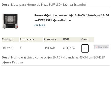
Desc:
Mesa para Horno de Pizza PLFPLSD4 L�nea Estambul
Horno el�ctrico convecci�n SNACK 4 bandejas 43x34
cm EKF423P L�nea Padova
Ver Más
Codigo.
Embalaje.
Precio X
PVP
Cant.
EKF423P
1
UNIDAD
631,73 €
Desc:
Horno el�ctrico convecci�n SNACK 4 bandejas 43x34 cm EKF423P
L�nea Padova