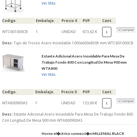
Ver Más
Codigo.
Embalaje.
Precio X
PVP
Cant.
WTC601000CB
1
UNIDAD
673,62 €
Desc:
Tajo de Troceo Acero Inoxidable 1000x600x850h mm WTC601000CB
Estante Adicional Acero Inoxidable Para Mesa De
Trabajo Fondo 800 Con Longitud De Mesa 900 mm
WTA800
Ver Más
Codigo.
Embalaje.
Precio X
PVP
Cant.
WTA800900AS
1
UNIDAD
123,60 €
Desc:
Estante Adicional Acero Inoxidable Para Mesa De Trabajo Fondo 800
Con Longitud De Mesa 900 mm WTA800900AS
Horno el�ctrico convecci�n MILLENIAL BLACK