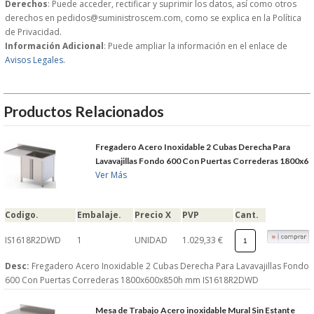
Derechos
: Puede acceder, rectificar y suprimir los datos, así como otros
derechos en pedidos@suministroscem.com, como se explica en la Política
GARANTIAS Y
de Privacidad.
Información Adicional
: Puede ampliar la información en el enlace de
Avisos Legales.
DEVOLUCIONES
AVISO LEGAL
Productos Relacionados
POL�TICA DE PRIVACIDAD
Fregadero Acero Inoxidable 2 Cubas Derecha Para
Lavavajillas Fondo 600 Con Puertas Correderas 1800x6
CONDICIONES DE USO
Ver Más
NOTICIAS
Codigo.
Embalaje.
Precio X
PVP
Cant.
IS1618R2DWD
1
UNIDAD
1.029,33 €
BLOG
Desc:
Fregadero Acero Inoxidable 2 Cubas Derecha Para Lavavajillas Fondo
CERRAR
600 Con Puertas Correderas 1800x600x850h mm IS1618R2DWD
Mesa de Trabajo Acero inoxidable Mural Sin Estante