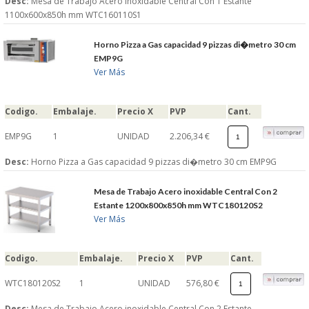
Desc:
Mesa de Trabajo Acero inoxidable Central Con 1 Estante
1100x600x850h mm WTC160110S1
Horno Pizza a Gas capacidad 9 pizzas di�metro 30 cm
EMP9G
Ver Más
Codigo.
Embalaje.
Precio X
PVP
Cant.
EMP9G
1
UNIDAD
2.206,34 €
Desc:
Horno Pizza a Gas capacidad 9 pizzas di�metro 30 cm EMP9G
Mesa de Trabajo Acero inoxidable Central Con 2
Estante 1200x800x850h mm WTC180120S2
Ver Más
Codigo.
Embalaje.
Precio X
PVP
Cant.
WTC180120S2
1
UNIDAD
576,80 €
Desc:
Mesa de Trabajo Acero inoxidable Central Con 2 Estante