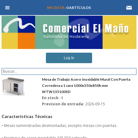
MEN� PRINCIPAL
MI CESTA:
0 ARTÍCULOS
INICIO
Log In
QUIENES SOMOS
CATALOGOS
Mesa de Trabajo Acero inoxidable Mural Con Puerta
Corredera a 1 cara 1000x550x850h mm
WTW155100SD
REFORMAS Y PROYECTOS
En stock:
4
Prevision de entrada:
2026-09-15
REGISTRARSE
Características Técnicas
SERVICIO TECNICO
• Mesas suministradas desmontadas, excepto mesas con puertas.
• Encimera de acero inoxidable AISI 304 satinado.