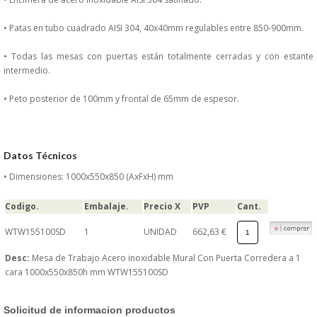
DONDE ESTAMOS
• Patas en tubo cuadrado AISI 304, 40x40mm regulables entre 850-900mm.
PRODUCTOS EN OFERTAS
• Todas las mesas con puertas están totalmente cerradas y con estante
intermedio.
ALMACEN Y TRANSPORTE
• Peto posterior de 100mm y frontal de 65mm de espesor.
COMPLEMENTOS DE BA�O
COMPLEMENTOS DE MESA
Datos Técnicos
• Dimensiones: 1000x550x850 (AxFxH) mm
CRISTALERIA
Codigo.
Embalaje.
Precio X
PVP
Cant.
CUBIERTOS
WTW155100SD
1
UNIDAD
662,63 €
Desc:
Mesa de Trabajo Acero inoxidable Mural Con Puerta Corredera a 1
ELECTRODOM�STICOS
cara 1000x550x850h mm WTW155100SD
HIGIENE Y PROTECCION
Solicitud de informacion productos