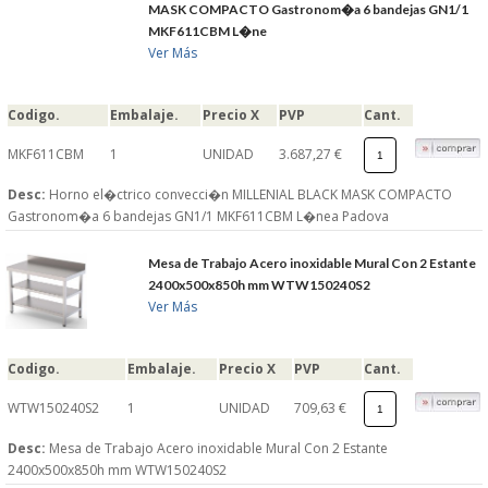
MASK COMPACTO Gastronom�a 6 bandejas GN1/1
MKF611CBM L�ne
Ver Más
Codigo.
Embalaje.
Precio X
PVP
Cant.
MKF611CBM
1
UNIDAD
3.687,27 €
Desc:
Horno el�ctrico convecci�n MILLENIAL BLACK MASK COMPACTO
Gastronom�a 6 bandejas GN1/1 MKF611CBM L�nea Padova
Mesa de Trabajo Acero inoxidable Mural Con 2 Estante
2400x500x850h mm WTW150240S2
Ver Más
Codigo.
Embalaje.
Precio X
PVP
Cant.
WTW150240S2
1
UNIDAD
709,63 €
Desc:
Mesa de Trabajo Acero inoxidable Mural Con 2 Estante
2400x500x850h mm WTW150240S2