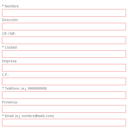
PERSONAL
* Nombre:
Dirección:
LIMPIEZA
CIF / NIF:
MAQUINARIA CALIENTE
* Ciudad:
MAQUINARIA DE
Empresa:
ELABORACI�N
C.P.:
MAQUINARIA FRIA
* Teléfono: (e.j. 999999999)
MAQUINARIA DE LIMPIEZA
Provincia:
MENAJE DE COCINA
* Email: (e.j. nombre@web.com)
MAQUINARIA OTROS