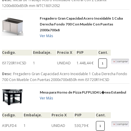
1200x800x850h mm WTC180120S2
Fregadero Gran Capacidad Acero Inoxidable 1 Cuba
Derecha Fondo 700 Con Mueble Con Puertas
2000x700x8
Ver Más
Codigo.
Embalaje.
Precio X
PVP
Cant.
IS1720R1HCSD
1
UNIDAD
1.448,44 €
Desc:
Fregadero Gran Capacidad Acero Inoxidable 1 Cuba Derecha Fondo
700 Con Mueble Con Puertas 2000x700x850h mm IS1720R1HCSD
Mesa para Horno de Pizza PLFPLSD4 L�nea Estambul
Ver Más
Codigo.
Embalaje.
Precio X
PVP
Cant.
ASPLFD4
1
UNIDAD
530,79 €