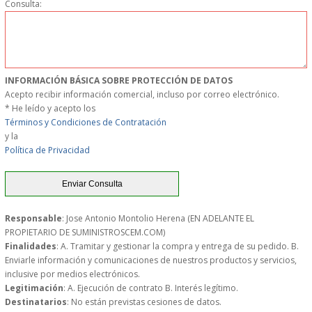
Consulta:
MUEBLES
MUEBLES INOX. COCINA
INFORMACIÓN BÁSICA SOBRE PROTECCIÓN DE DATOS
PAPEL Y PRODUCTOS UNIUSO
Acepto recibir información comercial, incluso por correo electrónico.
* He leído y acepto los
Términos y Condiciones de Contratación
VAJILLA
y la
Política de Privacidad
CUCHILLOS DE COCINA
OUTLET
Responsable
: Jose Antonio Montolio Herena (EN ADELANTE EL
PROPIETARIO DE SUMINISTROSCEM.COM)
GASTOS DE ENVIO
Finalidades
: A. Tramitar y gestionar la compra y entrega de su pedido. B.
Enviarle información y comunicaciones de nuestros productos y servicios,
FORMA DE PAGO
inclusive por medios electrónicos.
Legitimación
: A. Ejecución de contrato B. Interés legítimo.
Destinatarios
: No están previstas cesiones de datos.
CONDICIONES DE COMPRA