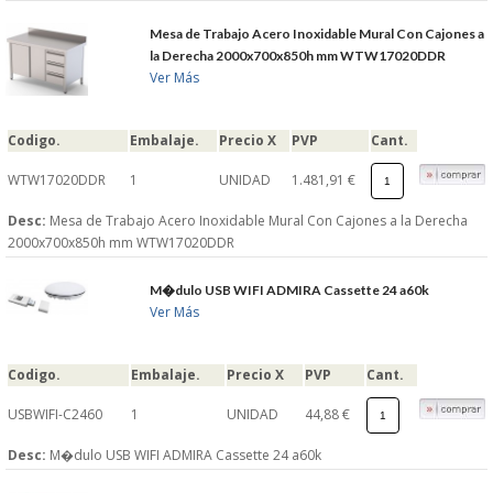
Mesa de Trabajo Acero Inoxidable Mural Con Cajones a
la Derecha 2000x700x850h mm WTW17020DDR
Ver Más
Codigo.
Embalaje.
Precio X
PVP
Cant.
WTW17020DDR
1
UNIDAD
1.481,91 €
Desc:
Mesa de Trabajo Acero Inoxidable Mural Con Cajones a la Derecha
2000x700x850h mm WTW17020DDR
M�dulo USB WIFI ADMIRA Cassette 24 a60k
Ver Más
Codigo.
Embalaje.
Precio X
PVP
Cant.
USBWIFI-C2460
1
UNIDAD
44,88 €
Desc:
M�dulo USB WIFI ADMIRA Cassette 24 a60k