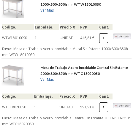
1000x800x850h mm WTW180100S0
S�GUENOS EN
Ver Más
FACEBOOK
Codigo.
Embalaje.
Precio X
PVP
Cant.
WTW180100S0
1
UNIDAD
416,81 €
TWITTER
Desc:
Mesa de Trabajo Acero inoxidable Mural Sin Estante 1000x800x850h
mm WTW180100S0
© 2026 SUMINISTROSCEM
TODOS LOS DERECHOS RESERVADOS
Mesa de Trabajo Acero inoxidable Central Sin Estante
2000x800x850h mm WTC180200S0
Ver Más
Codigo.
Embalaje.
Precio X
PVP
Cant.
WTC180200S0
1
UNIDAD
591,91 €
Desc:
Mesa de Trabajo Acero inoxidable Central Sin Estante 2000x800x850h
mm WTC180200S0