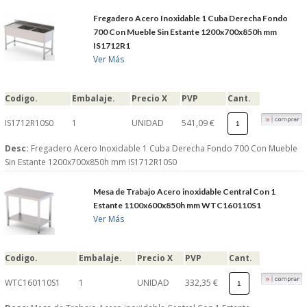
Fregadero Acero Inoxidable 1 Cuba Derecha Fondo
700 Con Mueble Sin Estante 1200x700x850h mm
IS1712R1
Ver Más
Codigo.
Embalaje.
Precio X
PVP
Cant.
IS1712R10S0
1
UNIDAD
541,09 €
Desc:
Fregadero Acero Inoxidable 1 Cuba Derecha Fondo 700 Con Mueble
Sin Estante 1200x700x850h mm IS1712R10S0
Mesa de Trabajo Acero inoxidable Central Con 1
Estante 1100x600x850h mm WTC160110S1
Ver Más
Codigo.
Embalaje.
Precio X
PVP
Cant.
WTC160110S1
1
UNIDAD
332,35 €