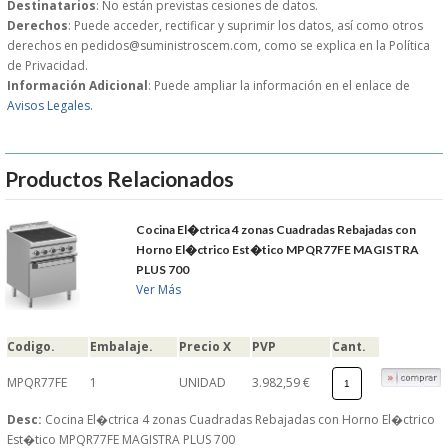
Destinatarios
: No están previstas cesiones de datos.
Derechos
: Puede acceder, rectificar y suprimir los datos, así como otros
GARANTIAS Y
derechos en pedidos@suministroscem.com, como se explica en la Política
de Privacidad.
Información Adicional
: Puede ampliar la información en el enlace de
DEVOLUCIONES
Avisos Legales.
AVISO LEGAL
Productos Relacionados
POL�TICA DE PRIVACIDAD
Cocina El�ctrica 4 zonas Cuadradas Rebajadas con
CONDICIONES DE USO
Horno El�ctrico Est�tico MPQR77FE MAGISTRA
PLUS 700
Ver Más
NOTICIAS
BLOG
Codigo.
Embalaje.
Precio X
PVP
Cant.
MPQR77FE
1
UNIDAD
3.982,59 €
CERRAR
Desc:
Cocina El�ctrica 4 zonas Cuadradas Rebajadas con Horno El�ctrico
Est�tico MPQR77FE MAGISTRA PLUS 700