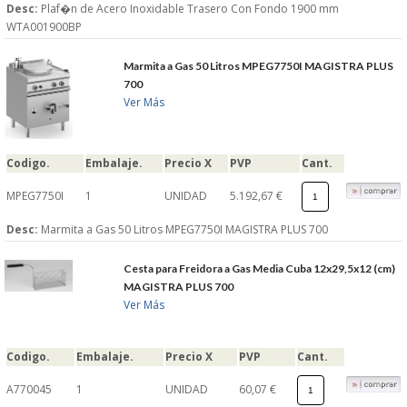
Desc:
Plaf�n de Acero Inoxidable Trasero Con Fondo 1900 mm
WTA001900BP
Marmita a Gas 50 Litros MPEG7750I MAGISTRA PLUS
700
Ver Más
Codigo.
Embalaje.
Precio X
PVP
Cant.
MPEG7750I
1
UNIDAD
5.192,67 €
Desc:
Marmita a Gas 50 Litros MPEG7750I MAGISTRA PLUS 700
Cesta para Freidora a Gas Media Cuba 12x29,5x12 (cm)
MAGISTRA PLUS 700
Ver Más
Codigo.
Embalaje.
Precio X
PVP
Cant.
A770045
1
UNIDAD
60,07 €