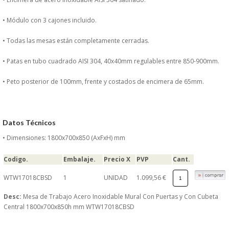
DONDE ESTAMOS
• Módulo con 3 cajones incluido.
PRODUCTOS EN OFERTAS
• Todas las mesas están completamente cerradas.
ALMACEN Y TRANSPORTE
• Patas en tubo cuadrado AISI 304, 40x40mm regulables entre 850-900mm.
• Peto posterior de 100mm, frente y costados de encimera de 65mm.
COMPLEMENTOS DE BA�O
COMPLEMENTOS DE MESA
Datos Técnicos
CRISTALERIA
• Dimensiones: 1800x700x850 (AxFxH) mm
Codigo.
Embalaje.
Precio X
PVP
Cant.
CUBIERTOS
WTW17018CBSD
1
UNIDAD
1.099,56 €
ELECTRODOM�STICOS
Desc:
Mesa de Trabajo Acero Inoxidable Mural Con Puertas y Con Cubeta
Central 1800x700x850h mm WTW17018CBSD
HIGIENE Y PROTECCION