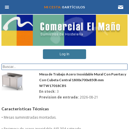
MEN� PRINCIPAL
MI CESTA:
0 ARTÍCULOS
INICIO
Log In
QUIENES SOMOS
CATALOGOS
Mesa de Trabajo Acero Inoxidable Mural Con Puertas y
Con Cubeta Central 1800x700x850h mm
WTW17018CBS
REFORMAS Y PROYECTOS
En stock:
3
Prevision de entrada:
2026-08-21
REGISTRARSE
Características Técnicas
SERVICIO TECNICO
• Mesas suministradas montadas.
• Encimera de acero inoxidable AISI 304 satinado.