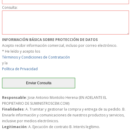
Consulta:
MUEBLES
MUEBLES INOX. COCINA
PAPEL Y PRODUCTOS UNIUSO
INFORMACIÓN BÁSICA SOBRE PROTECCIÓN DE DATOS
Acepto recibir información comercial, incluso por correo electrónico.
* He leído y acepto los
VAJILLA
Términos y Condiciones de Contratación
y la
CUCHILLOS DE COCINA
Política de Privacidad
OUTLET
Responsable
: Jose Antonio Montolio Herena (EN ADELANTE EL
GASTOS DE ENVIO
PROPIETARIO DE SUMINISTROSCEM.COM)
Finalidades
: A. Tramitar y gestionar la compra y entrega de su pedido. B.
FORMA DE PAGO
Enviarle información y comunicaciones de nuestros productos y servicios,
inclusive por medios electrónicos.
Legitimación
: A. Ejecución de contrato B. Interés legítimo.
CONDICIONES DE COMPRA