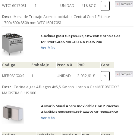
WTC160170S1
1
UNIDAD
418,87 €
Desc:
Mesa de Trabajo Acero inoxidable Central Con 1 Estante
1700x600x850h mm WTC160170S1
Cocina a gas 4 fuegos 4x5,5 Kw con Horno a Gas
MFB98FGXXS MAGISTRA PLUS 900
Ver Más
Codigo.
Embalaje.
Precio X
PVP
Cant.
MFB98FGXXS
1
UNIDAD
3.032,61 €
Desc:
Cocina a gas 4 fuegos 4x5,5 Kw con Horno a Gas MFB98FGXXS
MAGISTRA PLUS 900
Armario Mural Acero Inoxidable Con 2 Puertas
Abatibles 800x400x600h mm WMC080460SW
Ver Más