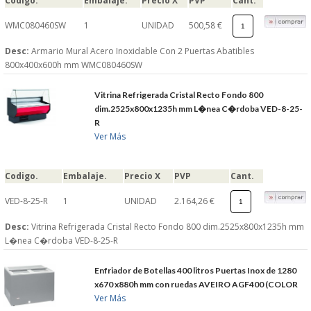
Codigo.
Embalaje.
Precio X
PVP
Cant.
WMC080460SW
1
UNIDAD
500,58 €
Desc:
Armario Mural Acero Inoxidable Con 2 Puertas Abatibles
800x400x600h mm WMC080460SW
Vitrina Refrigerada Cristal Recto Fondo 800
dim.2525x800x1235h mm L�nea C�rdoba VED-8-25-
R
Ver Más
Codigo.
Embalaje.
Precio X
PVP
Cant.
VED-8-25-R
1
UNIDAD
2.164,26 €
Desc:
Vitrina Refrigerada Cristal Recto Fondo 800 dim.2525x800x1235h mm
L�nea C�rdoba VED-8-25-R
Enfriador de Botellas 400 litros Puertas Inox de 1280
x670 x880h mm con ruedas AVEIRO AGF400 (COLOR
Ver Más