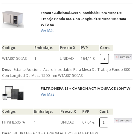
Estante Adicional Acero Inoxidable Para Mesa De
Trabajo Fondo 800 Con Longitud De Mesa 1500 mm
WTA80
Ver Más
Codigo.
Embalaje.
Precio X
PVP
Cant.
WTA801500AS
1
UNIDAD
164,11 €
Desc:
Estante Adicional Acero Inoxidable Para Mesa De Trabajo Fondo 800
Con Longitud De Mesa 1500 mm WTA801500AS
FILTRO HEPA 13 + CARBON ACTIVO SPACE 60 HTW
Ver Más
Codigo.
Embalaje.
Precio X
PVP
Cant.
HTWFIL60SPA
1
UNIDAD
67,64 €
Desc:
FILTRO HEPA 13 + CARBON ACTIVO SPACE 60 HTW