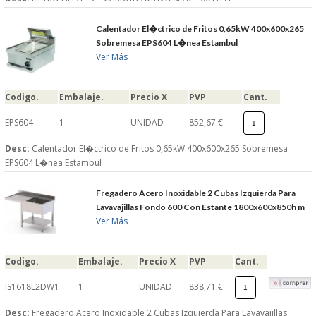
Calentador El�ctrico de Fritos 0,65kW 400x600x265
Sobremesa EPS604 L�nea Estambul
Ver Más
Codigo.
Embalaje.
Precio X
PVP
Cant.
EPS604
1
UNIDAD
852,67 €
Desc:
Calentador El�ctrico de Fritos 0,65kW 400x600x265 Sobremesa
EPS604 L�nea Estambul
Fregadero Acero Inoxidable 2 Cubas Izquierda Para
Lavavajillas Fondo 600 Con Estante 1800x600x850h m
Ver Más
Codigo.
Embalaje.
Precio X
PVP
Cant.
IS1618L2DW1
1
UNIDAD
838,71 €
Desc:
Fregadero Acero Inoxidable 2 Cubas Izquierda Para Lavavajillas