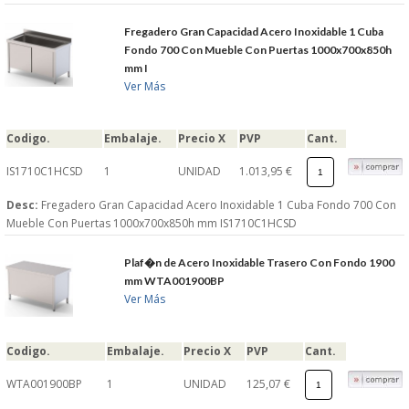
S�GUENOS EN
Fregadero Gran Capacidad Acero Inoxidable 1 Cuba
Fondo 700 Con Mueble Con Puertas 1000x700x850h
mm I
FACEBOOK
Ver Más
TWITTER
Codigo.
Embalaje.
Precio X
PVP
Cant.
IS1710C1HCSD
1
UNIDAD
1.013,95 €
© 2026 SUMINISTROSCEM
TODOS LOS DERECHOS RESERVADOS
Desc:
Fregadero Gran Capacidad Acero Inoxidable 1 Cuba Fondo 700 Con
Mueble Con Puertas 1000x700x850h mm IS1710C1HCSD
Plaf�n de Acero Inoxidable Trasero Con Fondo 1900
mm WTA001900BP
Ver Más
Codigo.
Embalaje.
Precio X
PVP
Cant.
WTA001900BP
1
UNIDAD
125,07 €