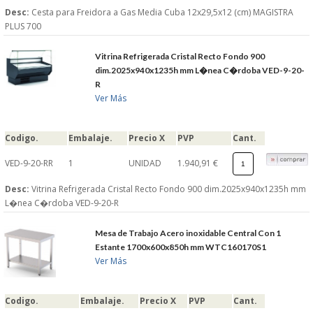
Desc:
Cesta para Freidora a Gas Media Cuba 12x29,5x12 (cm) MAGISTRA
PLUS 700
Vitrina Refrigerada Cristal Recto Fondo 900
dim.2025x940x1235h mm L�nea C�rdoba VED-9-20-
R
Ver Más
Codigo.
Embalaje.
Precio X
PVP
Cant.
VED-9-20-RR
1
UNIDAD
1.940,91 €
Desc:
Vitrina Refrigerada Cristal Recto Fondo 900 dim.2025x940x1235h mm
L�nea C�rdoba VED-9-20-R
Mesa de Trabajo Acero inoxidable Central Con 1
Estante 1700x600x850h mm WTC160170S1
Ver Más
Codigo.
Embalaje.
Precio X
PVP
Cant.