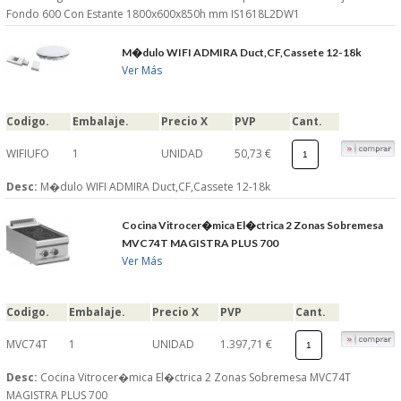
Fondo 600 Con Estante 1800x600x850h mm IS1618L2DW1
M�dulo WIFI ADMIRA Duct,CF,Cassete 12-18k
Ver Más
Codigo.
Embalaje.
Precio X
PVP
Cant.
WIFIUFO
1
UNIDAD
50,73 €
Desc:
M�dulo WIFI ADMIRA Duct,CF,Cassete 12-18k
Cocina Vitrocer�mica El�ctrica 2 Zonas Sobremesa
MVC74T MAGISTRA PLUS 700
Ver Más
Codigo.
Embalaje.
Precio X
PVP
Cant.
MVC74T
1
UNIDAD
1.397,71 €
Desc:
Cocina Vitrocer�mica El�ctrica 2 Zonas Sobremesa MVC74T
MAGISTRA PLUS 700