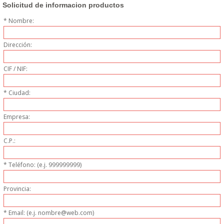
Solicitud de informacion productos
PERSONAL
* Nombre:
LIMPIEZA
Dirección:
MAQUINARIA CALIENTE
CIF / NIF:
MAQUINARIA DE
* Ciudad:
ELABORACI�N
Empresa:
MAQUINARIA FRIA
C.P.:
MAQUINARIA DE LIMPIEZA
* Teléfono: (e.j. 999999999)
MENAJE DE COCINA
Provincia:
* Email: (e.j. nombre@web.com)
MAQUINARIA OTROS