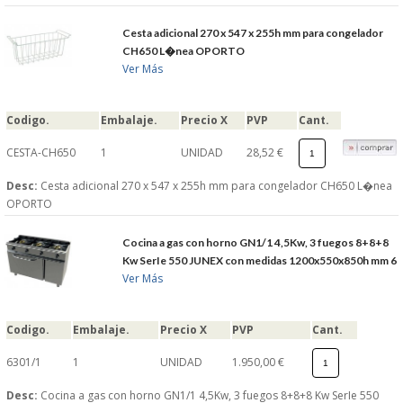
Cesta adicional 270 x 547 x 255h mm para congelador
CH650 L�nea OPORTO
Ver Más
Codigo.
Embalaje.
Precio X
PVP
Cant.
CESTA-CH650
1
UNIDAD
28,52 €
Desc:
Cesta adicional 270 x 547 x 255h mm para congelador CH650 L�nea
OPORTO
Cocina a gas con horno GN1/1 4,5Kw, 3 fuegos 8+8+8
Kw SerIe 550 JUNEX con medidas 1200x550x850h mm 6
Ver Más
Codigo.
Embalaje.
Precio X
PVP
Cant.
6301/1
1
UNIDAD
1.950,00 €
Desc:
Cocina a gas con horno GN1/1 4,5Kw, 3 fuegos 8+8+8 Kw SerIe 550