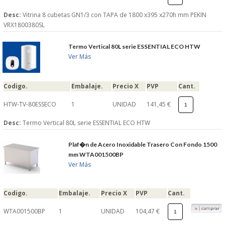
Desc:
Vitrina 8 cubetas GN1/3 con TAPA de 1800 x395 x270h mm PEKIN
VRX1800380SL
Termo Vertical 80L serie ESSENTIAL ECO HTW
Ver Más
Codigo.
Embalaje.
Precio X
PVP
Cant.
HTW-TV-80ESSECO
1
UNIDAD
141,45 €
Desc:
Termo Vertical 80L serie ESSENTIAL ECO HTW
Plaf�n de Acero Inoxidable Trasero Con Fondo 1500
mm WTA001500BP
Ver Más
Codigo.
Embalaje.
Precio X
PVP
Cant.
WTA001500BP
1
UNIDAD
104,47 €