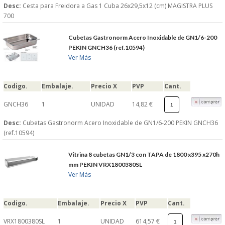
Desc:
Cesta para Freidora a Gas 1 Cuba 26x29,5x12 (cm) MAGISTRA PLUS
700
Cubetas Gastronorm Acero Inoxidable de GN1/6-200
PEKIN GNCH36 (ref.10594)
Ver Más
Codigo.
Embalaje.
Precio X
PVP
Cant.
GNCH36
1
UNIDAD
14,82 €
Desc:
Cubetas Gastronorm Acero Inoxidable de GN1/6-200 PEKIN GNCH36
(ref.10594)
Vitrina 8 cubetas GN1/3 con TAPA de 1800 x395 x270h
mm PEKIN VRX1800380SL
Ver Más
Codigo.
Embalaje.
Precio X
PVP
Cant.
VRX1800380SL
1
UNIDAD
614,57 €