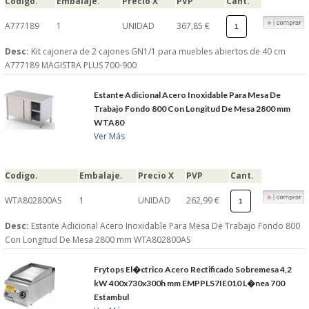
Codigo.
Embalaje.
Precio X
PVP
Cant.
A777189
1
UNIDAD
367,85 €
Desc:
Kit cajonera de 2 cajones GN1/1 para muebles abiertos de 40 cm
A777189 MAGISTRA PLUS 700-900
Estante Adicional Acero Inoxidable Para Mesa De
Trabajo Fondo 800 Con Longitud De Mesa 2800 mm
WTA80
Ver Más
Codigo.
Embalaje.
Precio X
PVP
Cant.
WTA802800AS
1
UNIDAD
262,99 €
Desc:
Estante Adicional Acero Inoxidable Para Mesa De Trabajo Fondo 800
Con Longitud De Mesa 2800 mm WTA802800AS
Frytops El�ctrico Acero Rectificado Sobremesa 4,2
kW 400x730x300h mm EMPPLS7IE010 L�nea 700
Estambul