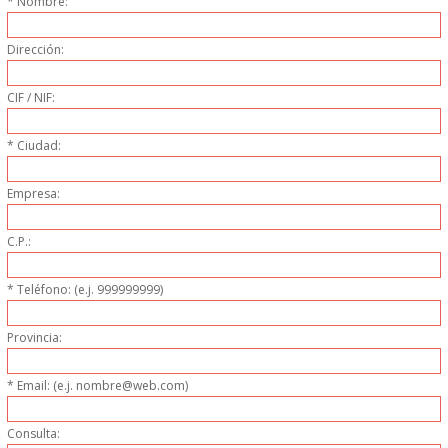
* Nombre:
PERSONAL
Dirección:
LIMPIEZA
CIF / NIF:
MAQUINARIA CALIENTE
* Ciudad:
MAQUINARIA DE
Empresa:
ELABORACI�N
C.P.:
MAQUINARIA FRIA
* Teléfono: (e.j. 999999999)
MAQUINARIA DE LIMPIEZA
Provincia:
MENAJE DE COCINA
* Email: (e.j. nombre@web.com)
MAQUINARIA OTROS
Consulta: