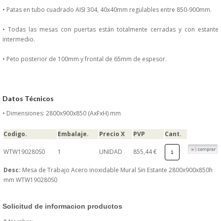
DONDE ESTAMOS
• Patas en tubo cuadrado AISI 304, 40x40mm regulables entre 850-900mm.
• Todas las mesas con puertas están totalmente cerradas y con estante
PRODUCTOS EN OFERTAS
intermedio.
ALMACEN Y TRANSPORTE
• Peto posterior de 100mm y frontal de 65mm de espesor.
COMPLEMENTOS DE BA�O
Datos Técnicos
COMPLEMENTOS DE MESA
• Dimensiones: 2800x900x850 (AxFxH) mm
CRISTALERIA
Codigo.
Embalaje.
Precio X
PVP
Cant.
WTW190280S0
1
UNIDAD
855,44 €
CUBIERTOS
Desc:
Mesa de Trabajo Acero inoxidable Mural Sin Estante 2800x900x850h
mm WTW190280S0
ELECTRODOM�STICOS
HIGIENE Y PROTECCION
Solicitud de informacion productos