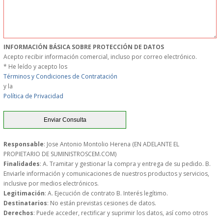
MUEBLES
MUEBLES INOX. COCINA
INFORMACIÓN BÁSICA SOBRE PROTECCIÓN DE DATOS
Acepto recibir información comercial, incluso por correo electrónico.
PAPEL Y PRODUCTOS UNIUSO
* He leído y acepto los
Términos y Condiciones de Contratación
y la
VAJILLA
Política de Privacidad
CUCHILLOS DE COCINA
OUTLET
Responsable
: Jose Antonio Montolio Herena (EN ADELANTE EL
PROPIETARIO DE SUMINISTROSCEM.COM)
Finalidades
: A. Tramitar y gestionar la compra y entrega de su pedido. B.
GASTOS DE ENVIO
Enviarle información y comunicaciones de nuestros productos y servicios,
inclusive por medios electrónicos.
FORMA DE PAGO
Legitimación
: A. Ejecución de contrato B. Interés legítimo.
Destinatarios
: No están previstas cesiones de datos.
Derechos
: Puede acceder, rectificar y suprimir los datos, así como otros
CONDICIONES DE COMPRA