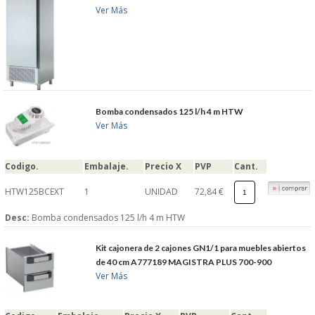
Ver Más
S�GUENOS EN
FACEBOOK
TWITTER
Bomba condensados 125 l/h 4 m HTW
Ver Más
© 2026 SUMINISTROSCEM
TODOS LOS DERECHOS RESERVADOS
Codigo.
Embalaje.
Precio X
PVP
Cant.
HTW125BCEXT
1
UNIDAD
72,84 €
Desc:
Bomba condensados 125 l/h 4 m HTW
Kit cajonera de 2 cajones GN1/1 para muebles abiertos
de 40 cm A777189 MAGISTRA PLUS 700-900
Ver Más