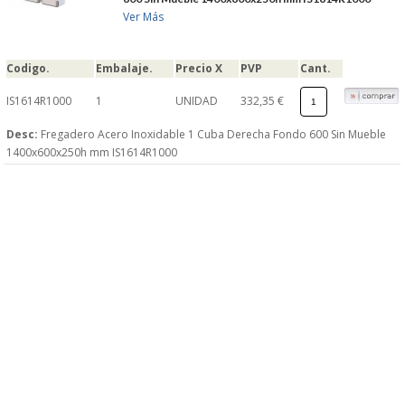
Ver Más
Codigo.
Embalaje.
Precio X
PVP
Cant.
IS1614R1000
1
UNIDAD
332,35 €
Desc:
Fregadero Acero Inoxidable 1 Cuba Derecha Fondo 600 Sin Mueble
1400x600x250h mm IS1614R1000