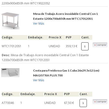
2200x900x850h mm WTC190220S2
Mesa de Trabajo Acero inoxidable Central Con 1
Estante 1200x700x850h mm WTC170120S1
Ver Más
Codigo.
Embalaje.
Precio X
PVP
Cant.
WTC170120S1
1
UNIDAD
359,13 €
Desc:
Mesa de Trabajo Acero inoxidable Central Con 1 Estante
1200x700x850h mm WTC170120S1
Cesta para Freidora a Gas 1 Cuba 26x29,5x12 (cm)
MAGISTRA PLUS 700
Ver Más
Codigo.
Embalaje.
Precio X
PVP
Cant.
A770046
1
UNIDAD
67,50 €