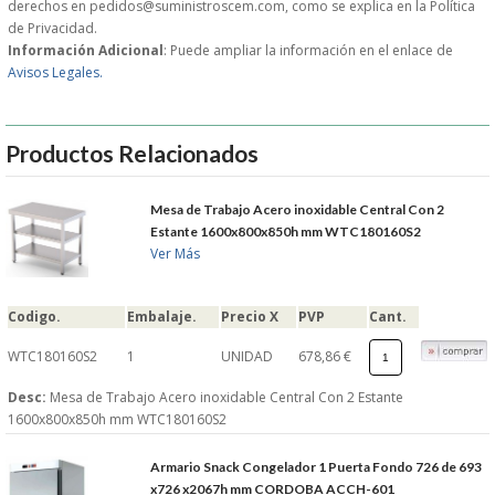
derechos en pedidos@suministroscem.com, como se explica en la Política
de Privacidad.
GARANTIAS Y
Información Adicional
: Puede ampliar la información en el enlace de
Avisos Legales.
DEVOLUCIONES
Productos Relacionados
AVISO LEGAL
Mesa de Trabajo Acero inoxidable Central Con 2
POL�TICA DE PRIVACIDAD
Estante 1600x800x850h mm WTC180160S2
Ver Más
CONDICIONES DE USO
Codigo.
Embalaje.
Precio X
PVP
Cant.
NOTICIAS
WTC180160S2
1
UNIDAD
678,86 €
BLOG
Desc:
Mesa de Trabajo Acero inoxidable Central Con 2 Estante
1600x800x850h mm WTC180160S2
CERRAR
Armario Snack Congelador 1 Puerta Fondo 726 de 693
x726 x2067h mm CORDOBA ACCH-601