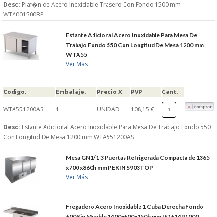
Desc:
Plaf�n de Acero Inoxidable Trasero Con Fondo 1500 mm
WTA001500BP
Estante Adicional Acero Inoxidable Para Mesa De
Trabajo Fondo 550 Con Longitud De Mesa 1200 mm
WTA55
Ver Más
Codigo.
Embalaje.
Precio X
PVP
Cant.
WTA551200AS
1
UNIDAD
108,15 €
Desc:
Estante Adicional Acero Inoxidable Para Mesa De Trabajo Fondo 550
Con Longitud De Mesa 1200 mm WTA551200AS
Mesa GN1/1 3 Puertas Refrigerada Compacta de 1365
x700 x860h mm PEKIN S903TOP
Ver Más
Fregadero Acero Inoxidable 1 Cuba Derecha Fondo
600 Sin Mueble 1400x600x250h mm IS1614R1000