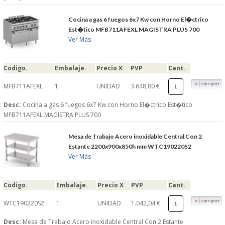
Cocina a gas 6 fuegos 6x7 Kw con Horno El�ctrico
Est�tico MFB711AFEXL MAGISTRA PLUS 700
Ver Más
Codigo.
Embalaje.
Precio X
PVP
Cant.
MFB711AFEXL
1
UNIDAD
3.648,80 €
Desc:
Cocina a gas 6 fuegos 6x7 Kw con Horno El�ctrico Est�tico
MFB711AFEXL MAGISTRA PLUS 700
Mesa de Trabajo Acero inoxidable Central Con 2
Estante 2200x900x850h mm WTC190220S2
Ver Más
Codigo.
Embalaje.
Precio X
PVP
Cant.
WTC190220S2
1
UNIDAD
1.042,04 €
Desc:
Mesa de Trabajo Acero inoxidable Central Con 2 Estante