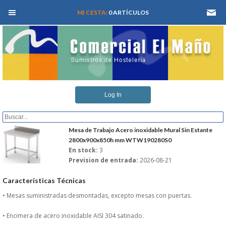
MEN� PRINCIPAL
MI CESTA:
0 ARTÍCULOS
INICIO
Log In
QUIENES SOMOS
CATALOGOS
Mesa de Trabajo Acero inoxidable Mural Sin Estante
2800x900x850h mm WTW190280S0
En stock:
3
REFORMAS Y PROYECTOS
Prevision de entrada:
2026-08-21
REGISTRARSE
Características Técnicas
• Mesas suministradas desmontadas, excepto mesas con puertas.
SERVICIO TECNICO
• Encimera de acero inoxidable AISI 304 satinado.