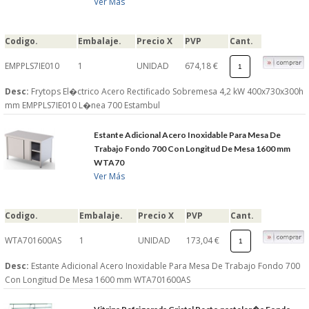
Ver Más
Codigo.
Embalaje.
Precio X
PVP
Cant.
EMPPLS7IE010
1
UNIDAD
674,18 €
Desc:
Frytops El�ctrico Acero Rectificado Sobremesa 4,2 kW 400x730x300h
mm EMPPLS7IE010 L�nea 700 Estambul
Estante Adicional Acero Inoxidable Para Mesa De
Trabajo Fondo 700 Con Longitud De Mesa 1600 mm
WTA70
Ver Más
Codigo.
Embalaje.
Precio X
PVP
Cant.
WTA701600AS
1
UNIDAD
173,04 €
Desc:
Estante Adicional Acero Inoxidable Para Mesa De Trabajo Fondo 700
Con Longitud De Mesa 1600 mm WTA701600AS