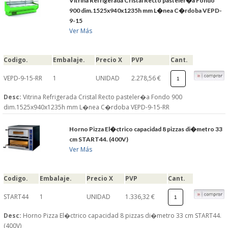
Vitrina Refrigerada Cristal Recto pasteler�a Fondo
900 dim.1525x940x1235h mm L�nea C�rdoba VEPD-
9-15
Ver Más
Codigo.
Embalaje.
Precio X
PVP
Cant.
VEPD-9-15-RR
1
UNIDAD
2.278,56 €
Desc:
Vitrina Refrigerada Cristal Recto pasteler�a Fondo 900
dim.1525x940x1235h mm L�nea C�rdoba VEPD-9-15-RR
Horno Pizza El�ctrico capacidad 8 pizzas di�metro 33
cm START44. (400V)
Ver Más
Codigo.
Embalaje.
Precio X
PVP
Cant.
START44
1
UNIDAD
1.336,32 €
Desc:
Horno Pizza El�ctrico capacidad 8 pizzas di�metro 33 cm START44.
(400V)