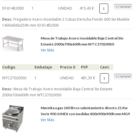
IS1614R2000
1
UNIDAD
415,43 €
Desc:
Fregadero Acero Inoxidable 2 Cubas Derecha Fondo 600 Sin Mueble
1400x600x250h mm IS1614R2000
Mesa de Trabajo Acero Inoxidable Baja Central Sin
Estante 2000x700x600h mm WTC270200S0
Ver Más
Codigo.
Embalaje.
Precio X
PVP
Cant.
WTC270200S0
1
UNIDAD
481,35 €
Desc:
Mesa de Trabajo Acero Inoxidable Baja Central Sin Estante
2000x700x600h mm WTC270200S0
Marmita a gas 140 litros calentamiento directo 21 Kw
Serie 900 JUNEX con medidas 800x900x900h mm MG9
Ver Más