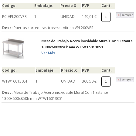
Codigo.
Embalaje.
Precio X
PVP
Cant.
PC-VPL200VPR
1
UNIDAD
149,01 €
Desc:
Puertas correderas traseras vitrina VPL200VPR
Mesa de Trabajo Acero inoxidable Mural Con 1 Estante
1300x600x850h mm WTW160130S1
Ver Más
Codigo.
Embalaje.
Precio X
PVP
Cant.
WTW160130S1
1
UNIDAD
360,50 €
Desc:
Mesa de Trabajo Acero inoxidable Mural Con 1 Estante
1300x600x850h mm WTW160130S1