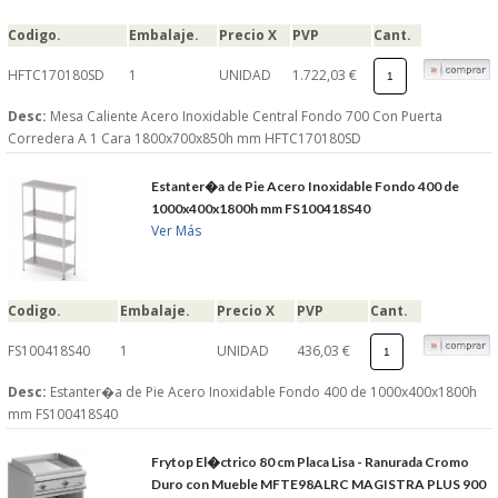
S�GUENOS EN
Codigo.
Embalaje.
Precio X
PVP
Cant.
HFTC170180SD
1
UNIDAD
1.722,03 €
FACEBOOK
Desc:
Mesa Caliente Acero Inoxidable Central Fondo 700 Con Puerta
Corredera A 1 Cara 1800x700x850h mm HFTC170180SD
TWITTER
Estanter�a de Pie Acero Inoxidable Fondo 400 de
1000x400x1800h mm FS100418S40
© 2026 SUMINISTROSCEM
Ver Más
TODOS LOS DERECHOS RESERVADOS
Codigo.
Embalaje.
Precio X
PVP
Cant.
FS100418S40
1
UNIDAD
436,03 €
Desc:
Estanter�a de Pie Acero Inoxidable Fondo 400 de 1000x400x1800h
mm FS100418S40
Frytop El�ctrico 80 cm Placa Lisa - Ranurada Cromo
Duro con Mueble MFTE98ALRC MAGISTRA PLUS 900