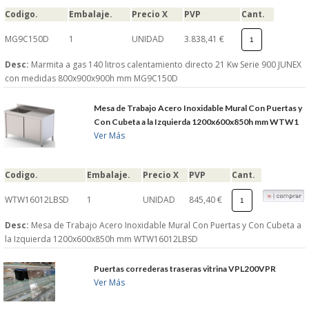
Codigo.
Embalaje.
Precio X
PVP
Cant.
MG9C150D
1
UNIDAD
3.838,41 €
Desc:
Marmita a gas 140 litros calentamiento directo 21 Kw Serie 900 JUNEX
con medidas 800x900x900h mm MG9C150D
Mesa de Trabajo Acero Inoxidable Mural Con Puertas y
Con Cubeta a la Izquierda 1200x600x850h mm WTW1
Ver Más
Codigo.
Embalaje.
Precio X
PVP
Cant.
WTW16012LBSD
1
UNIDAD
845,40 €
Desc:
Mesa de Trabajo Acero Inoxidable Mural Con Puertas y Con Cubeta a
la Izquierda 1200x600x850h mm WTW16012LBSD
Puertas correderas traseras vitrina VPL200VPR
Ver Más