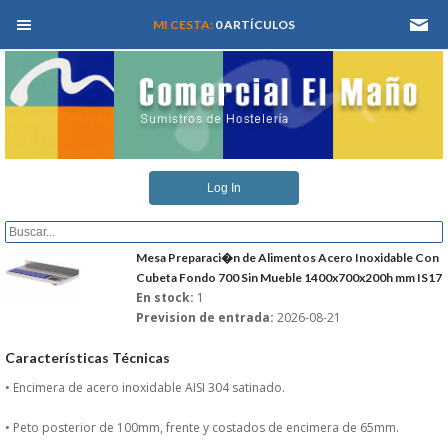
MEN� PRINCIPAL
MI CESTA:
0 ARTÍCULOS
INICIO
Log In
QUIENES SOMOS
CATALOGOS
Mesa Preparaci�n de Alimentos Acero Inoxidable Con
Cubeta Fondo 700 Sin Mueble 1400x700x200h mm IS17
En stock:
1
REFORMAS Y PROYECTOS
Prevision de entrada:
2026-08-21
REGISTRARSE
Características Técnicas
• Encimera de acero inoxidable AISI 304 satinado.
SERVICIO TECNICO
• Peto posterior de 100mm, frente y costados de encimera de 65mm.