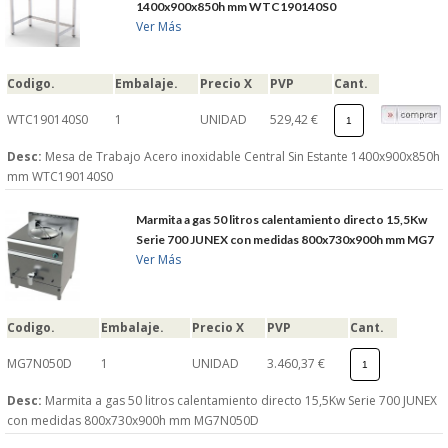
1400x900x850h mm WTC190140S0
Ver Más
Codigo.
Embalaje.
Precio X
PVP
Cant.
WTC190140S0
1
UNIDAD
529,42 €
Desc:
Mesa de Trabajo Acero inoxidable Central Sin Estante 1400x900x850h
mm WTC190140S0
Marmita a gas 50 litros calentamiento directo 15,5Kw
Serie 700 JUNEX con medidas 800x730x900h mm MG7
Ver Más
Codigo.
Embalaje.
Precio X
PVP
Cant.
MG7N050D
1
UNIDAD
3.460,37 €
Desc:
Marmita a gas 50 litros calentamiento directo 15,5Kw Serie 700 JUNEX
con medidas 800x730x900h mm MG7N050D