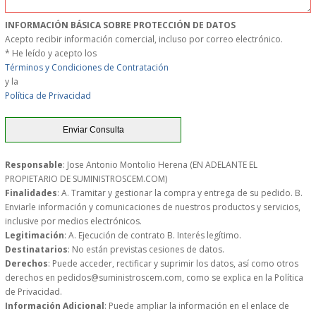
MUEBLES
INFORMACIÓN BÁSICA SOBRE PROTECCIÓN DE DATOS
Acepto recibir información comercial, incluso por correo electrónico.
* He leído y acepto los
MUEBLES INOX. COCINA
Términos y Condiciones de Contratación
y la
PAPEL Y PRODUCTOS UNIUSO
Política de Privacidad
VAJILLA
CUCHILLOS DE COCINA
Responsable
: Jose Antonio Montolio Herena (EN ADELANTE EL
PROPIETARIO DE SUMINISTROSCEM.COM)
Finalidades
: A. Tramitar y gestionar la compra y entrega de su pedido. B.
OUTLET
Enviarle información y comunicaciones de nuestros productos y servicios,
inclusive por medios electrónicos.
Legitimación
: A. Ejecución de contrato B. Interés legítimo.
GASTOS DE ENVIO
Destinatarios
: No están previstas cesiones de datos.
Derechos
: Puede acceder, rectificar y suprimir los datos, así como otros
FORMA DE PAGO
derechos en pedidos@suministroscem.com, como se explica en la Política
de Privacidad.
Información Adicional
: Puede ampliar la información en el enlace de
CONDICIONES DE COMPRA