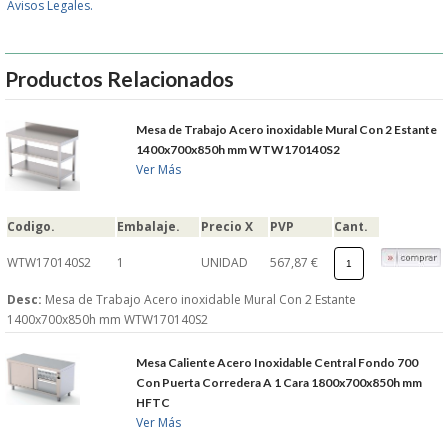
Avisos Legales.
GARANTIAS Y
Productos Relacionados
DEVOLUCIONES
Mesa de Trabajo Acero inoxidable Mural Con 2 Estante
AVISO LEGAL
1400x700x850h mm WTW170140S2
Ver Más
POL�TICA DE PRIVACIDAD
Codigo.
Embalaje.
Precio X
PVP
Cant.
CONDICIONES DE USO
WTW170140S2
1
UNIDAD
567,87 €
NOTICIAS
Desc:
Mesa de Trabajo Acero inoxidable Mural Con 2 Estante
1400x700x850h mm WTW170140S2
BLOG
Mesa Caliente Acero Inoxidable Central Fondo 700
Con Puerta Corredera A 1 Cara 1800x700x850h mm
CERRAR
HFTC
Ver Más