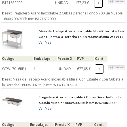
IS1716R2000
1
UNIDAD
477,23 €
Desc:
Fregadero Acero Inoxidable 2 Cubas Derecha Fondo 700 Sin Mueble
1600x700x300h mm IS1716R2000
Mesa de Trabajo Acero Inoxidable Mural Con Estante y
Con Cubeta a la Derecha 1600x700x850h mm WTW17
Ver Más
Codigo.
Embalaje.
Precio X
PVP
Cant.
WTW17016RB1
1
UNIDAD
677,05 €
Desc:
Mesa de Trabajo Acero Inoxidable Mural Con Estante y Con Cubeta a
la Derecha 1600x700x850h mm WTW17016RB1
Fregadero Acero Inoxidable 2 Cubas Derecha Fondo
600 Sin Mueble 1400x600x250h mm IS1614R2000
Ver Más
Codigo.
Embalaje.
Precio X
PVP
Cant.