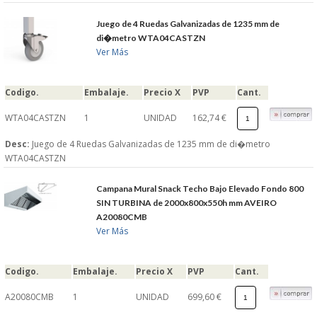
Juego de 4 Ruedas Galvanizadas de 1235 mm de
di�metro WTA04CASTZN
Ver Más
Codigo.
Embalaje.
Precio X
PVP
Cant.
WTA04CASTZN
1
UNIDAD
162,74 €
Desc:
Juego de 4 Ruedas Galvanizadas de 1235 mm de di�metro
WTA04CASTZN
Campana Mural Snack Techo Bajo Elevado Fondo 800
SIN TURBINA de 2000x800x550h mm AVEIRO
A20080CMB
Ver Más
Codigo.
Embalaje.
Precio X
PVP
Cant.
A20080CMB
1
UNIDAD
699,60 €