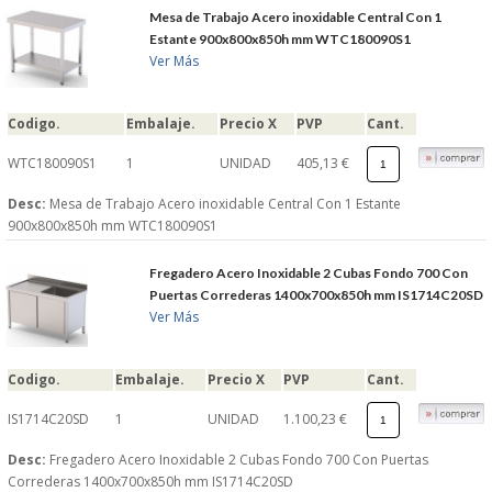
Mesa de Trabajo Acero inoxidable Central Con 1
Estante 900x800x850h mm WTC180090S1
Ver Más
Codigo.
Embalaje.
Precio X
PVP
Cant.
WTC180090S1
1
UNIDAD
405,13 €
Desc:
Mesa de Trabajo Acero inoxidable Central Con 1 Estante
900x800x850h mm WTC180090S1
Fregadero Acero Inoxidable 2 Cubas Fondo 700 Con
Puertas Correderas 1400x700x850h mm IS1714C20SD
Ver Más
Codigo.
Embalaje.
Precio X
PVP
Cant.
IS1714C20SD
1
UNIDAD
1.100,23 €
Desc:
Fregadero Acero Inoxidable 2 Cubas Fondo 700 Con Puertas
Correderas 1400x700x850h mm IS1714C20SD