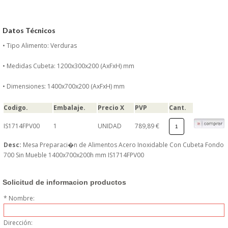
DONDE ESTAMOS
Datos Técnicos
PRODUCTOS EN OFERTAS
• Tipo Alimento: Verduras
ALMACEN Y TRANSPORTE
• Medidas Cubeta: 1200x300x200 (AxFxH) mm
COMPLEMENTOS DE BA�O
• Dimensiones: 1400x700x200 (AxFxH) mm
Codigo.
Embalaje.
Precio X
PVP
Cant.
COMPLEMENTOS DE MESA
IS1714FPV00
1
UNIDAD
789,89 €
CRISTALERIA
Desc:
Mesa Preparaci�n de Alimentos Acero Inoxidable Con Cubeta Fondo
700 Sin Mueble 1400x700x200h mm IS1714FPV00
CUBIERTOS
Solicitud de informacion productos
ELECTRODOM�STICOS
* Nombre:
HIGIENE Y PROTECCION
Dirección: