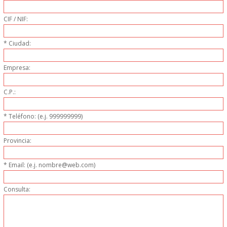
PERSONAL
CIF / NIF:
LIMPIEZA
* Ciudad:
MAQUINARIA CALIENTE
Empresa:
MAQUINARIA DE
C.P.:
ELABORACI�N
* Teléfono: (e.j. 999999999)
MAQUINARIA FRIA
Provincia:
MAQUINARIA DE LIMPIEZA
* Email: (e.j. nombre@web.com)
Consulta:
MENAJE DE COCINA
MAQUINARIA OTROS