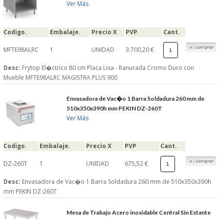
Ver Más
Codigo.
Embalaje.
Precio X
PVP
Cant.
MFTE98ALRC
1
UNIDAD
3.700,20 €
Desc:
Frytop El�ctrico 80 cm Placa Lisa - Ranurada Cromo Duro con
Mueble MFTE98ALRC MAGISTRA PLUS 900
Envasadora de Vac�o 1 Barra Soldadura 260 mm de
510x350x390h mm PEKIN DZ-260T
Ver Más
Codigo.
Embalaje.
Precio X
PVP
Cant.
DZ-260T
1
UNIDAD
675,52 €
Desc:
Envasadora de Vac�o 1 Barra Soldadura 260 mm de 510x350x390h
mm PEKIN DZ-260T
Mesa de Trabajo Acero inoxidable Central Sin Estante