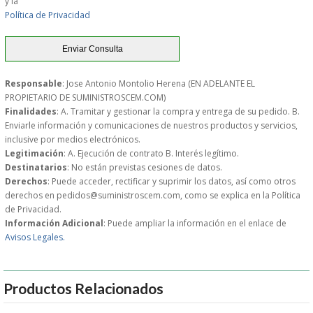
y la
Política de Privacidad
GARANTIAS Y
DEVOLUCIONES
Responsable
: Jose Antonio Montolio Herena (EN ADELANTE EL
PROPIETARIO DE SUMINISTROSCEM.COM)
AVISO LEGAL
Finalidades
: A. Tramitar y gestionar la compra y entrega de su pedido. B.
Enviarle información y comunicaciones de nuestros productos y servicios,
POL�TICA DE PRIVACIDAD
inclusive por medios electrónicos.
Legitimación
: A. Ejecución de contrato B. Interés legítimo.
Destinatarios
: No están previstas cesiones de datos.
CONDICIONES DE USO
Derechos
: Puede acceder, rectificar y suprimir los datos, así como otros
derechos en pedidos@suministroscem.com, como se explica en la Política
NOTICIAS
de Privacidad.
Información Adicional
: Puede ampliar la información en el enlace de
Avisos Legales.
BLOG
CERRAR
Productos Relacionados