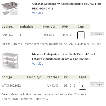
Cubetas Gastronorm Acero Inoxidable de GN2/1-40
S�GUENOS EN
PEKIN GNCH42
Ver Más
FACEBOOK
Codigo.
Embalaje.
Precio X
PVP
Cant.
TWITTER
GNCH42
1
UNIDAD
31,93 €
Desc:
Cubetas Gastronorm Acero Inoxidable de GN2/1-40 PEKIN GNCH42
© 2026 SUMINISTROSCEM
TODOS LOS DERECHOS RESERVADOS
Mesa de Trabajo Acero inoxidable Central Con 2
Estante 2200x800x850h mm WTC180220S2
Ver Más
Codigo.
Embalaje.
Precio X
PVP
Cant.
WTC180220S2
1
UNIDAD
931,01 €
Desc:
Mesa de Trabajo Acero inoxidable Central Con 2 Estante
2200x800x850h mm WTC180220S2