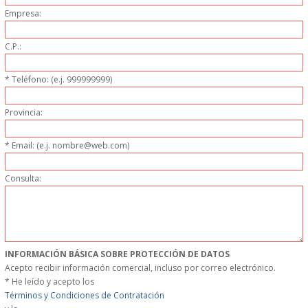
Empresa:
MUEBLES
C.P.:
MUEBLES INOX. COCINA
* Teléfono: (e.j. 999999999)
PAPEL Y PRODUCTOS UNIUSO
Provincia:
VAJILLA
* Email: (e.j. nombre@web.com)
CUCHILLOS DE COCINA
Consulta:
OUTLET
GASTOS DE ENVIO
INFORMACIÓN BÁSICA SOBRE PROTECCIÓN DE DATOS
FORMA DE PAGO
Acepto recibir información comercial, incluso por correo electrónico.
* He leído y acepto los
Términos y Condiciones de Contratación
CONDICIONES DE COMPRA