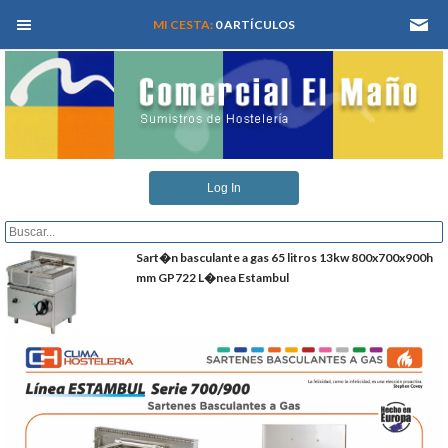
MEN� PRINCIPAL
MI CESTA:
0 ARTÍCULOS
INICIO
Log In
QUIENES SOMOS
CATALOGOS
Sart�n basculante a gas 65 litros 13kw 800x700x900h
mm GP722 L�nea Estambul
REFORMAS Y PROYECTOS
REGISTRARSE
SERVICIO TECNICO