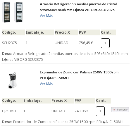
Armario Refrigerado 2 medias puertas de cristal
595x640x1840h mm L�nea VIBORG SCU2375
Ver Más
Codigo.
Embalaje.
Precio X
PVP
Cant.
SCU2375
1
UNIDAD
756,45 €
Desc:
Armario Refrigerado 2 medias puertas de cristal 595x640x1840h mm
L�nea VIBORG SCU2375
Exprimidor de Zumo con Palanca 250W 1500 rpm
PEK�N CJ-50MH
Ver Más
Codigo.
Embalaje.
Precio X
PVP
Cant.
CJ-50MH
1
UNIDAD
243,08 €
Desc:
Exprimidor de Zumo con Palanca 250W 1500 rpm PEK�N CJ-50MH