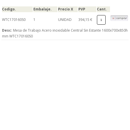
Codigo.
Embalaje.
Precio X
PVP
Cant.
WTC170160S0
1
UNIDAD
394,15 €
Desc:
Mesa de Trabajo Acero inoxidable Central Sin Estante 1600x700x850h
mm WTC170160S0