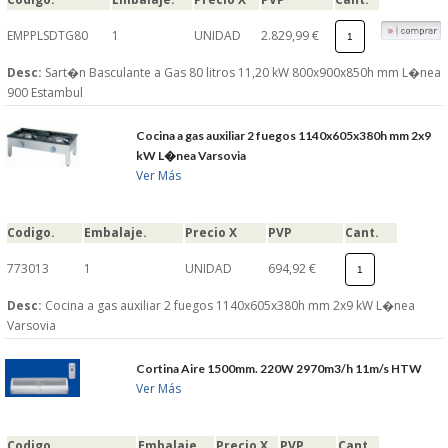
EMPPLSDTG80
1
UNIDAD
2.829,99 €
Desc:
Sart�n Basculante a Gas 80 litros 11,20 kW 800x900x850h mm L�nea
900 Estambul
Cocina a gas auxiliar 2 fuegos 1140x605x380h mm 2x9
kW L�nea Varsovia
Ver Más
Codigo.
Embalaje.
Precio X
PVP
Cant.
773013
1
UNIDAD
694,92 €
Desc:
Cocina a gas auxiliar 2 fuegos 1140x605x380h mm 2x9 kW L�nea
Varsovia
Cortina Aire 1500mm. 220W 2970m3/h 11m/s HTW
Ver Más
Codigo.
Embalaje.
Precio X
PVP
Cant.