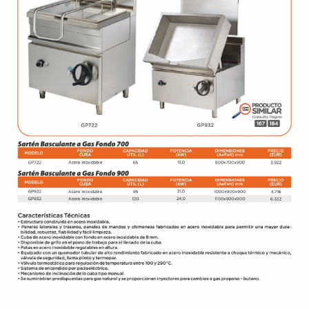
DONDE ESTAMOS
PRODUCTOS EN OFERTAS
ALMACEN Y TRANSPORTE
COMPLEMENTOS DE BA�O
COMPLEMENTOS DE MESA
CRISTALERIA
CUBIERTOS
ELECTRODOM�STICOS
HIGIENE Y PROTECCION