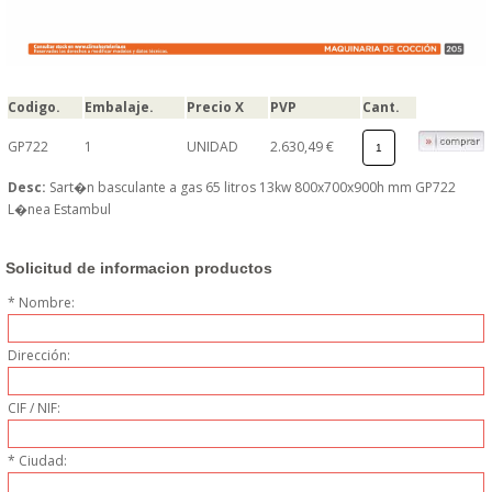
PERSONAL
LIMPIEZA
Codigo.
Embalaje.
Precio X
PVP
Cant.
MAQUINARIA CALIENTE
GP722
1
UNIDAD
2.630,49 €
Desc:
Sart�n basculante a gas 65 litros 13kw 800x700x900h mm GP722
MAQUINARIA DE
L�nea Estambul
ELABORACI�N
Solicitud de informacion productos
MAQUINARIA FRIA
* Nombre:
Dirección:
MAQUINARIA DE LIMPIEZA
CIF / NIF:
MENAJE DE COCINA
* Ciudad:
MAQUINARIA OTROS