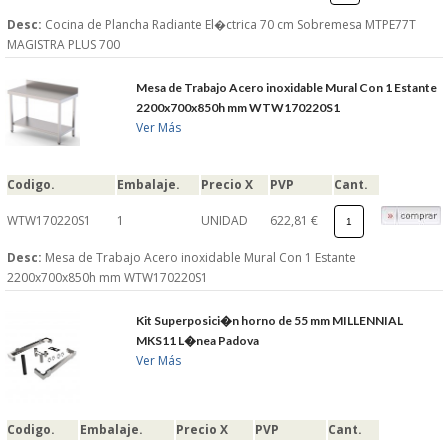
Desc:
Cocina de Plancha Radiante El�ctrica 70 cm Sobremesa MTPE77T
MAGISTRA PLUS 700
Mesa de Trabajo Acero inoxidable Mural Con 1 Estante
2200x700x850h mm WTW170220S1
Ver Más
Codigo.
Embalaje.
Precio X
PVP
Cant.
WTW170220S1
1
UNIDAD
622,81 €
Desc:
Mesa de Trabajo Acero inoxidable Mural Con 1 Estante
2200x700x850h mm WTW170220S1
Kit Superposici�n horno de 55 mm MILLENNIAL
MKS11 L�nea Padova
Ver Más
Codigo.
Embalaje.
Precio X
PVP
Cant.