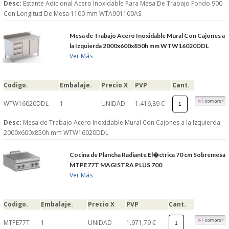
Desc:
Estante Adicional Acero Inoxidable Para Mesa De Trabajo Fondo 900
Con Longitud De Mesa 1100 mm WTA901100AS
Mesa de Trabajo Acero Inoxidable Mural Con Cajones a
la Izquierda 2000x600x850h mm WTW16020DDL
Ver Más
Codigo.
Embalaje.
Precio X
PVP
Cant.
WTW16020DDL
1
UNIDAD
1.416,89 €
Desc:
Mesa de Trabajo Acero Inoxidable Mural Con Cajones a la Izquierda
2000x600x850h mm WTW16020DDL
Cocina de Plancha Radiante El�ctrica 70 cm Sobremesa
MTPE77T MAGISTRA PLUS 700
Ver Más
Codigo.
Embalaje.
Precio X
PVP
Cant.
MTPE77T
1
UNIDAD
1.971,79 €