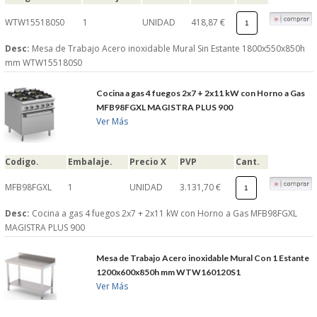
WTW155180S0
1
UNIDAD
418,87 €
Desc:
Mesa de Trabajo Acero inoxidable Mural Sin Estante 1800x550x850h
mm WTW155180S0
Cocina a gas 4 fuegos 2x7 + 2x11 kW con Horno a Gas
MFB98FGXL MAGISTRA PLUS 900
Ver Más
Codigo.
Embalaje.
Precio X
PVP
Cant.
MFB98FGXL
1
UNIDAD
3.131,70 €
Desc:
Cocina a gas 4 fuegos 2x7 + 2x11 kW con Horno a Gas MFB98FGXL
MAGISTRA PLUS 900
Mesa de Trabajo Acero inoxidable Mural Con 1 Estante
1200x600x850h mm WTW160120S1
Ver Más