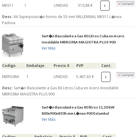
MKS11
1
UNIDAD
510,88 €
Desc:
Kit Superposici�n horno de 55 mm MILLENNIAL MKS11 L�nea
Padova
Sart�n Basculante a Gas 80 Litros Cuba en Acero
Inoxidable MBRG98A MAGISTRA PLUS 900
Ver Más
Codigo.
Embalaje.
Precio X
PVP
Cant.
MBRG98A
1
UNIDAD
5.467,63 €
Desc:
Sart�n Basculante a Gas 80 Litros Cuba en Acero Inoxidable
MBRG98A MAGISTRA PLUS 900
Sart�n Basculante a Gas 80 litros 11,20 kW
800x900x850h mm L�nea 900 Estambul
Ver Más
Codigo.
Embalaje.
Precio X
PVP
Cant.