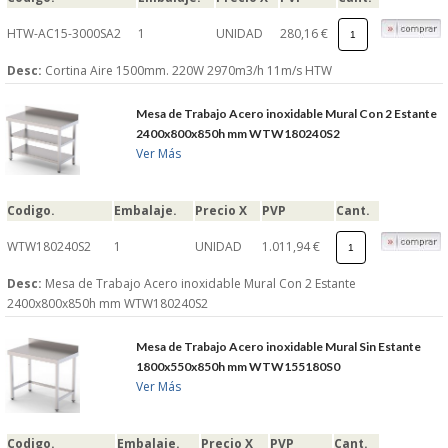
HTW-AC15-3000SA2
1
UNIDAD
280,16 €
Desc:
Cortina Aire 1500mm. 220W 2970m3/h 11m/s HTW
Mesa de Trabajo Acero inoxidable Mural Con 2 Estante
2400x800x850h mm WTW180240S2
Ver Más
Codigo.
Embalaje.
Precio X
PVP
Cant.
WTW180240S2
1
UNIDAD
1.011,94 €
Desc:
Mesa de Trabajo Acero inoxidable Mural Con 2 Estante
2400x800x850h mm WTW180240S2
Mesa de Trabajo Acero inoxidable Mural Sin Estante
1800x550x850h mm WTW155180S0
Ver Más
Codigo.
Embalaje.
Precio X
PVP
Cant.