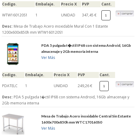
Codigo.
Embalaje.
Precio X
PVP
Cant.
WTW160120S1
1
UNIDAD
347,45 €
Desc:
Mesa de Trabajo Acero inoxidable Mural Con 1 Estante
1200x600x850h mm WTW160120S1
PDA 5 pulgada t�ctil IP68 con sistema Android, 16Gb
almacenaje y 2Gb memoria interna
Ver Más
Codigo.
Embalaje.
Precio X
PVP
Cant.
PDATELC
1
UNIDAD
249,26 €
Desc:
PDA 5 pulgada t�ctil IP68 con sistema Android, 16Gb almacenaje y
2Gb memoria interna
Mesa de Trabajo Acero inoxidable Central Sin Estante
1600x700x850h mm WTC170160S0
Ver Más