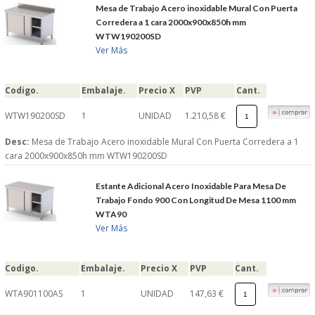
Mesa de Trabajo Acero inoxidable Mural Con Puerta
Corredera a 1 cara 2000x900x850h mm
WTW190200SD
Ver Más
Codigo.
Embalaje.
Precio X
PVP
Cant.
WTW190200SD
1
UNIDAD
1.210,58 €
Desc:
Mesa de Trabajo Acero inoxidable Mural Con Puerta Corredera a 1
cara 2000x900x850h mm WTW190200SD
Estante Adicional Acero Inoxidable Para Mesa De
Trabajo Fondo 900 Con Longitud De Mesa 1100 mm
WTA90
Ver Más
Codigo.
Embalaje.
Precio X
PVP
Cant.
WTA901100AS
1
UNIDAD
147,63 €