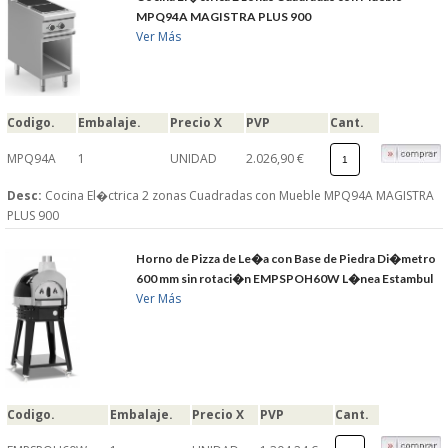
MPQ94A MAGISTRA PLUS 900
Ver Más
Codigo.
Embalaje.
Precio X
PVP
Cant.
MPQ94A
1
UNIDAD
2.026,90 €
Desc:
Cocina El�ctrica 2 zonas Cuadradas con Mueble MPQ94A MAGISTRA
PLUS 900
Horno de Pizza de Le�a con Base de Piedra Di�metro
600 mm sin rotaci�n EMPSPOH60W L�nea Estambul
Ver Más
Codigo.
Embalaje.
Precio X
PVP
Cant.