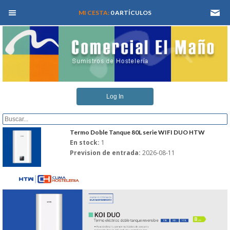
MEN� PRINCIPAL
MI CESTA:
0 ARTÍCULOS
INICIO
Log In
QUIENES SOMOS
CATALOGOS
Termo Doble Tanque 80L serie WIFI DUO HTW
En stock:
1
Prevision de entrada:
2026-08-11
REFORMAS Y PROYECTOS
REGISTRARSE
SERVICIO TECNICO