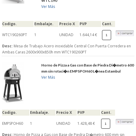
WTC190
Ver Más
Codigo.
Embalaje.
Precio X
PVP
Cant.
WTC190260PT
1
UNIDAD
1.644,14 €
Desc:
Mesa de Trabajo Acero inoxidable Central Con Puerta Corredera en
Ambas Caras 2600x900x850h mm WTC190260PT
Horno de Pizza a Gas con Base de Piedra Di�metro 600
mm sin rotaci�n EMPSPOH60 L�nea Estambul
Ver Más
Codigo.
Embalaje.
Precio X
PVP
Cant.
EMPSPOH60
1
UNIDAD
1.428,48 €
Desc:
Horno de Pizza a Gas con Base de Piedra Di�metro 600 mm sin