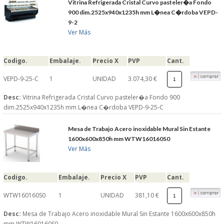
Vitrina Refrigerada Cristal Curvo pasteler�a Fondo
900 dim.2525x940x1235h mm L�nea C�rdoba VEPD-
9-2
Ver Más
Codigo.
Embalaje.
Precio X
PVP
Cant.
VEPD-9-25-C
1
UNIDAD
3.074,30 €
Desc:
Vitrina Refrigerada Cristal Curvo pasteler�a Fondo 900
dim.2525x940x1235h mm L�nea C�rdoba VEPD-9-25-C
Mesa de Trabajo Acero inoxidable Mural Sin Estante
1600x600x850h mm WTW160160S0
Ver Más
Codigo.
Embalaje.
Precio X
PVP
Cant.
WTW160160S0
1
UNIDAD
381,10 €
Desc:
Mesa de Trabajo Acero inoxidable Mural Sin Estante 1600x600x850h
mm WTW160160S0