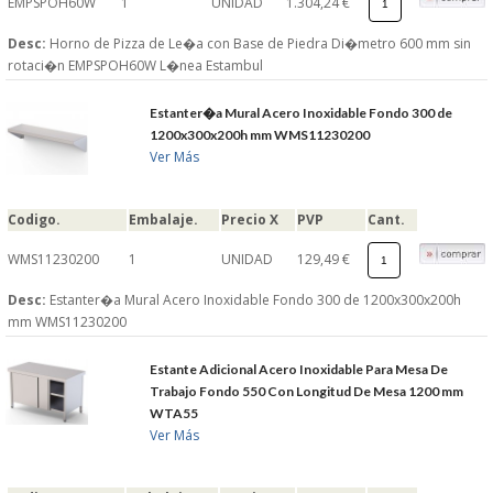
EMPSPOH60W
1
UNIDAD
1.304,24 €
Desc:
Horno de Pizza de Le�a con Base de Piedra Di�metro 600 mm sin
rotaci�n EMPSPOH60W L�nea Estambul
Estanter�a Mural Acero Inoxidable Fondo 300 de
1200x300x200h mm WMS11230200
Ver Más
Codigo.
Embalaje.
Precio X
PVP
Cant.
WMS11230200
1
UNIDAD
129,49 €
Desc:
Estanter�a Mural Acero Inoxidable Fondo 300 de 1200x300x200h
mm WMS11230200
Estante Adicional Acero Inoxidable Para Mesa De
Trabajo Fondo 550 Con Longitud De Mesa 1200 mm
WTA55
Ver Más