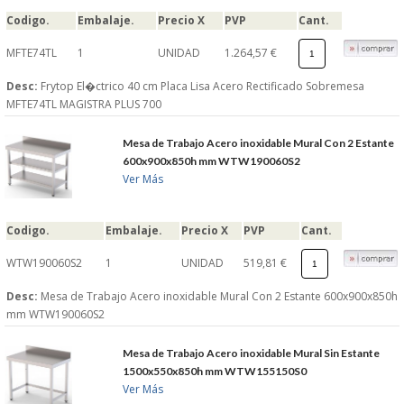
Codigo.
Embalaje.
Precio X
PVP
Cant.
MFTE74TL
1
UNIDAD
1.264,57 €
Desc:
Frytop El�ctrico 40 cm Placa Lisa Acero Rectificado Sobremesa
MFTE74TL MAGISTRA PLUS 700
Mesa de Trabajo Acero inoxidable Mural Con 2 Estante
600x900x850h mm WTW190060S2
Ver Más
Codigo.
Embalaje.
Precio X
PVP
Cant.
WTW190060S2
1
UNIDAD
519,81 €
Desc:
Mesa de Trabajo Acero inoxidable Mural Con 2 Estante 600x900x850h
mm WTW190060S2
Mesa de Trabajo Acero inoxidable Mural Sin Estante
1500x550x850h mm WTW155150S0
Ver Más