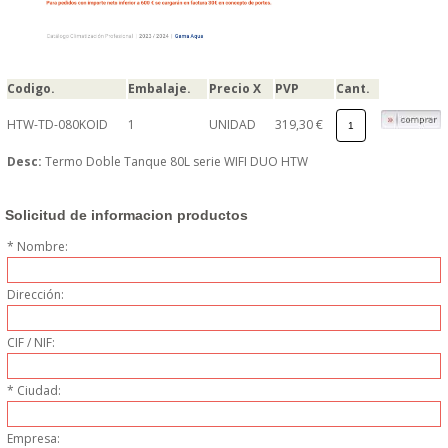
PERSONAL
LIMPIEZA
Codigo.
Embalaje.
Precio X
PVP
Cant.
MAQUINARIA CALIENTE
HTW-TD-080KOID
1
UNIDAD
319,30 €
Desc:
Termo Doble Tanque 80L serie WIFI DUO HTW
MAQUINARIA DE
Solicitud de informacion productos
ELABORACI�N
* Nombre:
MAQUINARIA FRIA
Dirección:
MAQUINARIA DE LIMPIEZA
CIF / NIF:
MENAJE DE COCINA
* Ciudad:
MAQUINARIA OTROS
Empresa: