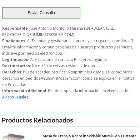
GARANTIAS Y
DEVOLUCIONES
Responsable
: Jose Antonio Montolio Herena (EN ADELANTE EL
PROPIETARIO DE SUMINISTROSCEM.COM)
Finalidades
: A. Tramitar y gestionar la compra y entrega de su pedido. B.
AVISO LEGAL
Enviarle información y comunicaciones de nuestros productos y servicios,
inclusive por medios electrónicos.
Legitimación
: A. Ejecución de contrato B. Interés legítimo.
POL�TICA DE PRIVACIDAD
Destinatarios
: No están previstas cesiones de datos.
Derechos
: Puede acceder, rectificar y suprimir los datos, así como otros
CONDICIONES DE USO
derechos en pedidos@suministroscem.com, como se explica en la Política
de Privacidad.
Información Adicional
: Puede ampliar la información en el enlace de
NOTICIAS
Avisos Legales.
BLOG
Productos Relacionados
CERRAR
Mesa de Trabajo Acero inoxidable Mural Con 1 Estante