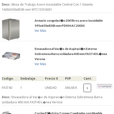
Desc:
Mesa de Trabajo Acero inoxidable Central Con 1 Estante
1600x500x850h mm WTC150160S1
Armario congelaci�n 200 litros acero inoxidable
595x650x830h mm PEKIN AC200SS
Ver Más
Envasadora al Vac�o de Aspiraci�n Externa
Sobremesa Barra soldadura 400 mm FAST40 L�nea
Verona
Ver Más
Codigo.
Embalaje.
Precio X
PVP
Cant.
FAST40
1
UNIDAD
366,68 €
Desc:
Envasadora al Vac�o de Aspiraci�n Externa Sobremesa Barra
soldadura 400 mm FAST40 L�nea Verona
Cocina El�ctrica 2 zonas Cuadradas con Mueble