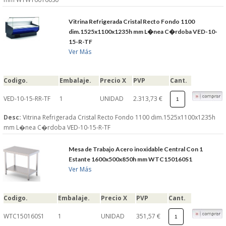
Vitrina Refrigerada Cristal Recto Fondo 1100
dim.1525x1100x1235h mm L�nea C�rdoba VED-10-
15-R-TF
Ver Más
Codigo.
Embalaje.
Precio X
PVP
Cant.
VED-10-15-RR-TF
1
UNIDAD
2.313,73 €
Desc:
Vitrina Refrigerada Cristal Recto Fondo 1100 dim.1525x1100x1235h
mm L�nea C�rdoba VED-10-15-R-TF
Mesa de Trabajo Acero inoxidable Central Con 1
Estante 1600x500x850h mm WTC150160S1
Ver Más
Codigo.
Embalaje.
Precio X
PVP
Cant.
WTC150160S1
1
UNIDAD
351,57 €