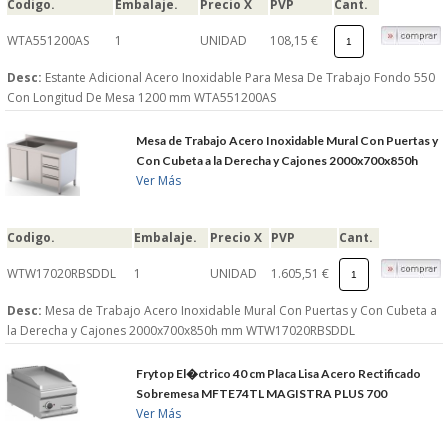
Codigo.
Embalaje.
Precio X
PVP
Cant.
WTA551200AS
1
UNIDAD
108,15 €
Desc:
Estante Adicional Acero Inoxidable Para Mesa De Trabajo Fondo 550
Con Longitud De Mesa 1200 mm WTA551200AS
Mesa de Trabajo Acero Inoxidable Mural Con Puertas y
Con Cubeta a la Derecha y Cajones 2000x700x850h
Ver Más
Codigo.
Embalaje.
Precio X
PVP
Cant.
WTW17020RBSDDL
1
UNIDAD
1.605,51 €
Desc:
Mesa de Trabajo Acero Inoxidable Mural Con Puertas y Con Cubeta a
la Derecha y Cajones 2000x700x850h mm WTW17020RBSDDL
Frytop El�ctrico 40 cm Placa Lisa Acero Rectificado
Sobremesa MFTE74TL MAGISTRA PLUS 700
Ver Más