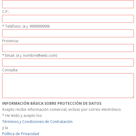
MUEBLES
C.P.:
MUEBLES INOX. COCINA
* Teléfono: (e.j. 999999999)
PAPEL Y PRODUCTOS UNIUSO
Provincia:
VAJILLA
* Email: (e.j. nombre@web.com)
Consulta:
CUCHILLOS DE COCINA
OUTLET
GASTOS DE ENVIO
INFORMACIÓN BÁSICA SOBRE PROTECCIÓN DE DATOS
Acepto recibir información comercial, incluso por correo electrónico.
* He leído y acepto los
FORMA DE PAGO
Términos y Condiciones de Contratación
y la
CONDICIONES DE COMPRA
Política de Privacidad