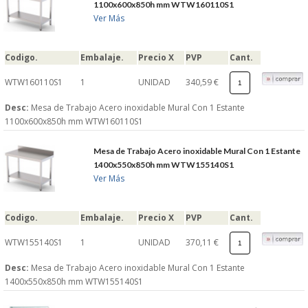
1100x600x850h mm WTW160110S1
S�GUENOS EN
Ver Más
Codigo.
Embalaje.
Precio X
PVP
Cant.
FACEBOOK
WTW160110S1
1
UNIDAD
340,59 €
TWITTER
Desc:
Mesa de Trabajo Acero inoxidable Mural Con 1 Estante
1100x600x850h mm WTW160110S1
© 2026 SUMINISTROSCEM
Mesa de Trabajo Acero inoxidable Mural Con 1 Estante
TODOS LOS DERECHOS RESERVADOS
1400x550x850h mm WTW155140S1
Ver Más
Codigo.
Embalaje.
Precio X
PVP
Cant.
WTW155140S1
1
UNIDAD
370,11 €
Desc:
Mesa de Trabajo Acero inoxidable Mural Con 1 Estante
1400x550x850h mm WTW155140S1