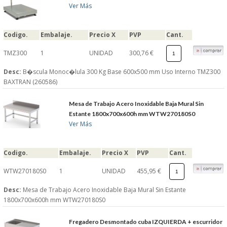
Ver Más
Codigo.
Embalaje.
Precio X
PVP
Cant.
TMZ300
1
UNIDAD
300,76 €
Desc:
B�scula Monoc�lula 300 Kg Base 600x500 mm Uso Interno TMZ300
BAXTRAN (260586)
Mesa de Trabajo Acero Inoxidable Baja Mural Sin
Estante 1800x700x600h mm WTW270180S0
Ver Más
Codigo.
Embalaje.
Precio X
PVP
Cant.
WTW270180S0
1
UNIDAD
455,95 €
Desc:
Mesa de Trabajo Acero Inoxidable Baja Mural Sin Estante
1800x700x600h mm WTW270180S0
Fregadero Desmontado cuba IZQUIERDA + escurridor