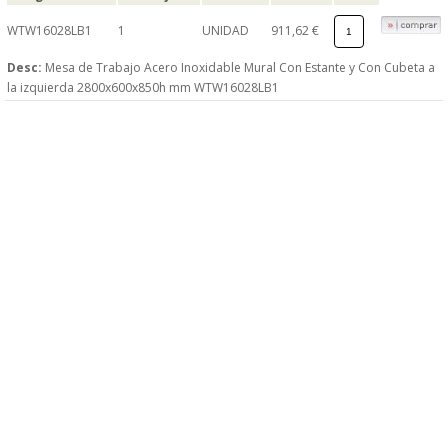
WTW16028LB1
1
UNIDAD
911,62 €
Desc:
Mesa de Trabajo Acero Inoxidable Mural Con Estante y Con Cubeta a
la izquierda 2800x600x850h mm WTW16028LB1