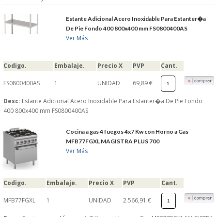
Estante Adicional Acero Inoxidable Para Estanter�a
De Pie Fondo 400 800x400 mm FS0800400AS
Ver Más
Codigo.
Embalaje.
Precio X
PVP
Cant.
FS0800400AS
1
UNIDAD
69,89 €
Desc:
Estante Adicional Acero Inoxidable Para Estanter�a De Pie Fondo
400 800x400 mm FS0800400AS
Cocina a gas 4 fuegos 4x7 Kw con Horno a Gas
MFB77FGXL MAGISTRA PLUS 700
Ver Más
Codigo.
Embalaje.
Precio X
PVP
Cant.
MFB77FGXL
1
UNIDAD
2.566,91 €