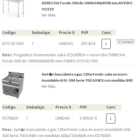
DERECHA Fondo 500 de 1000x500x850h mm AVEIRO
IS1510
Ver Más
Codigo.
Embalaje.
Precio X
PVP
Cant.
IS1510L10S0
1
UNIDAD
267,80 €
Desc:
Fregadero Desmontado cuba IZQUIERDA + escurridor DERECHA
Fondo 500 de 1000x500x850h mm AVEIRO IS1510L10S0
Sart�n basculante a gas 12Kw fondo cuba en acero
inoxidable AISI-304 Serie 700 JUNEX con medidas 800
Ver Más
Codigo.
Embalaje.
Precio X
PVP
Cant.
FD7N050
1
UNIDAD
3.900,61 €
Desc:
Sart�n basculante a gas 12Kw fondo cuba en acero inoxidable AISI-
304 Serie 700 JUNEX con medidas 800x730x900h mm FD7N050