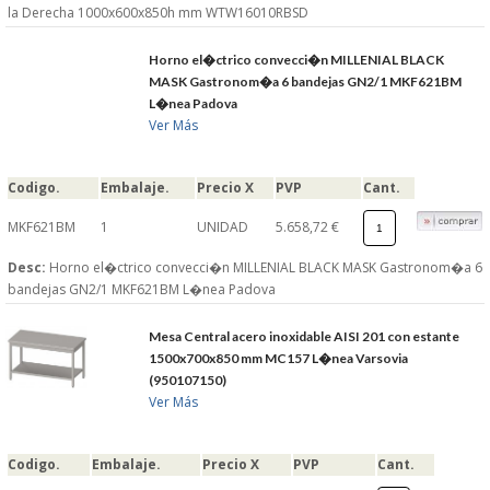
la Derecha 1000x600x850h mm WTW16010RBSD
Horno el�ctrico convecci�n MILLENIAL BLACK
MASK Gastronom�a 6 bandejas GN2/1 MKF621BM
L�nea Padova
Ver Más
Codigo.
Embalaje.
Precio X
PVP
Cant.
MKF621BM
1
UNIDAD
5.658,72 €
Desc:
Horno el�ctrico convecci�n MILLENIAL BLACK MASK Gastronom�a 6
bandejas GN2/1 MKF621BM L�nea Padova
Mesa Central acero inoxidable AISI 201 con estante
1500x700x850 mm MC157 L�nea Varsovia
(950107150)
Ver Más
Codigo.
Embalaje.
Precio X
PVP
Cant.