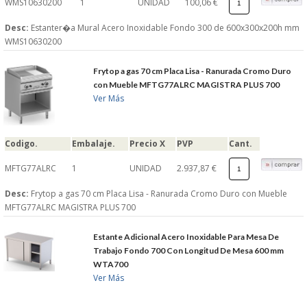
WMS10630200
1
UNIDAD
100,06 €
Desc:
Estanter�a Mural Acero Inoxidable Fondo 300 de 600x300x200h mm
WMS10630200
Frytop a gas 70 cm Placa Lisa - Ranurada Cromo Duro
con Mueble MFTG77ALRC MAGISTRA PLUS 700
Ver Más
Codigo.
Embalaje.
Precio X
PVP
Cant.
MFTG77ALRC
1
UNIDAD
2.937,87 €
Desc:
Frytop a gas 70 cm Placa Lisa - Ranurada Cromo Duro con Mueble
MFTG77ALRC MAGISTRA PLUS 700
Estante Adicional Acero Inoxidable Para Mesa De
Trabajo Fondo 700 Con Longitud De Mesa 600 mm
WTA700
Ver Más