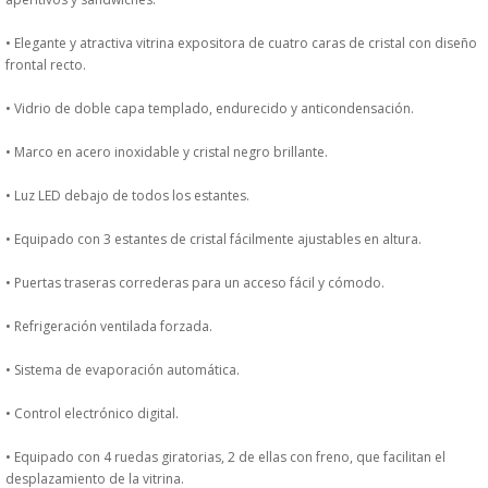
DONDE ESTAMOS
• Elegante y atractiva vitrina expositora de cuatro caras de cristal con diseño
frontal recto.
PRODUCTOS EN OFERTAS
• Vidrio de doble capa templado, endurecido y anticondensación.
ALMACEN Y TRANSPORTE
• Marco en acero inoxidable y cristal negro brillante.
COMPLEMENTOS DE BA�O
• Luz LED debajo de todos los estantes.
COMPLEMENTOS DE MESA
• Equipado con 3 estantes de cristal fácilmente ajustables en altura.
• Puertas traseras correderas para un acceso fácil y cómodo.
CRISTALERIA
• Refrigeración ventilada forzada.
CUBIERTOS
• Sistema de evaporación automática.
ELECTRODOM�STICOS
• Control electrónico digital.
HIGIENE Y PROTECCION
• Equipado con 4 ruedas giratorias, 2 de ellas con freno, que facilitan el
desplazamiento de la vitrina.