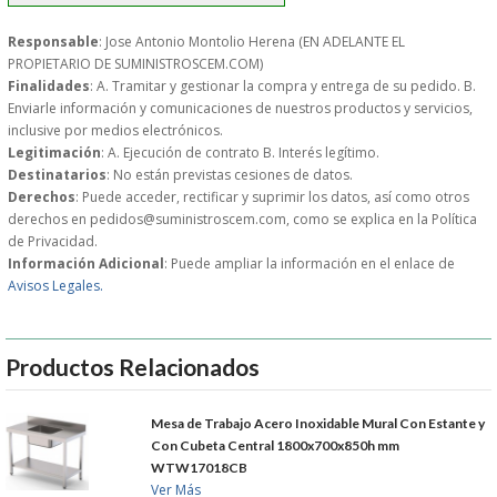
S�GUENOS EN
Responsable
: Jose Antonio Montolio Herena (EN ADELANTE EL
PROPIETARIO DE SUMINISTROSCEM.COM)
Finalidades
: A. Tramitar y gestionar la compra y entrega de su pedido. B.
FACEBOOK
Enviarle información y comunicaciones de nuestros productos y servicios,
inclusive por medios electrónicos.
Legitimación
: A. Ejecución de contrato B. Interés legítimo.
TWITTER
Destinatarios
: No están previstas cesiones de datos.
Derechos
: Puede acceder, rectificar y suprimir los datos, así como otros
derechos en pedidos@suministroscem.com, como se explica en la Política
© 2026 SUMINISTROSCEM
de Privacidad.
TODOS LOS DERECHOS RESERVADOS
Información Adicional
: Puede ampliar la información en el enlace de
Avisos Legales.
Productos Relacionados
Mesa de Trabajo Acero Inoxidable Mural Con Estante y
Con Cubeta Central 1800x700x850h mm
WTW17018CB
Ver Más