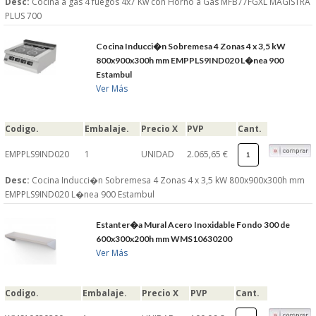
Desc:
Cocina a gas 4 fuegos 4x7 Kw con Horno a Gas MFB77FGXL MAGISTRA
PLUS 700
Cocina Inducci�n Sobremesa 4 Zonas 4 x 3,5 kW
800x900x300h mm EMPPLS9IND020 L�nea 900
Estambul
Ver Más
Codigo.
Embalaje.
Precio X
PVP
Cant.
EMPPLS9IND020
1
UNIDAD
2.065,65 €
Desc:
Cocina Inducci�n Sobremesa 4 Zonas 4 x 3,5 kW 800x900x300h mm
EMPPLS9IND020 L�nea 900 Estambul
Estanter�a Mural Acero Inoxidable Fondo 300 de
600x300x200h mm WMS10630200
Ver Más
Codigo.
Embalaje.
Precio X
PVP
Cant.