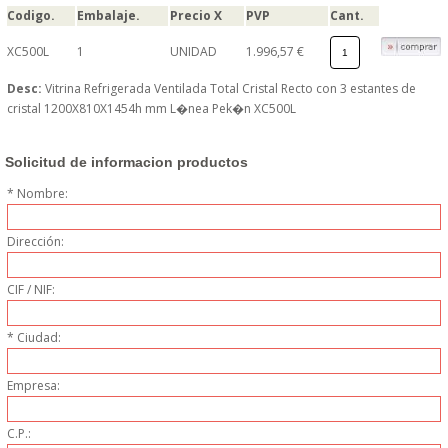
Codigo.
Embalaje.
Precio X
PVP
Cant.
MUEBLES
XC500L
1
UNIDAD
1.996,57 €
MUEBLES INOX. COCINA
Desc:
Vitrina Refrigerada Ventilada Total Cristal Recto con 3 estantes de
cristal 1200X810X1454h mm L�nea Pek�n XC500L
PAPEL Y PRODUCTOS UNIUSO
Solicitud de informacion productos
VAJILLA
* Nombre:
CUCHILLOS DE COCINA
Dirección:
OUTLET
CIF / NIF:
GASTOS DE ENVIO
* Ciudad:
Empresa:
FORMA DE PAGO
C.P.:
CONDICIONES DE COMPRA