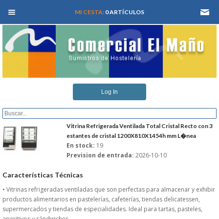
MEN� PRINCIPAL
MI CESTA:
0 ARTÍCULOS
INICIO
Log In
QUIENES SOMOS
CATALOGOS
Vitrina Refrigerada Ventilada Total Cristal Recto con 3
estantes de cristal 1200X810X1454h mm L�nea
En stock:
19
REFORMAS Y PROYECTOS
Prevision de entrada:
2026-10-10
REGISTRARSE
Características Técnicas
• Vitrinas refrigeradas ventiladas que son perfectas para almacenar y exhibir
SERVICIO TECNICO
productos alimentarios en pastelerías, cafeterías, tiendas delicatessen,
supermercados y tiendas de especialidades. Ideal para tartas, pasteles,
aperitivos y sándwiches.