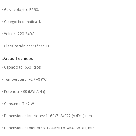
PERSONAL
• Gas ecológico R290.
LIMPIEZA
• Categoría climática 4.
• Voltaje: 220-240V.
MAQUINARIA CALIENTE
• Clasificación energética: B.
MAQUINARIA DE
Datos Técnicos
• Capacidad: 650 litros
ELABORACI�N
• Temperatura: +2 / +8 (°C)
MAQUINARIA FRIA
• Potencia: 480 (kWh/24h)
MAQUINARIA DE LIMPIEZA
• Consumo: 7,47 W
MENAJE DE COCINA
• Dimensiones Interiores: 1160x718x922 (AxFxH) mm
• Dimensiones Exteriores: 1200x810x1454 (AxFxH) mm
MAQUINARIA OTROS