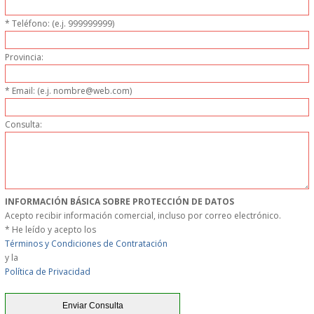
* Teléfono: (e.j. 999999999)
GARANTIAS Y
Provincia:
DEVOLUCIONES
* Email: (e.j. nombre@web.com)
AVISO LEGAL
Consulta:
POL�TICA DE PRIVACIDAD
CONDICIONES DE USO
INFORMACIÓN BÁSICA SOBRE PROTECCIÓN DE DATOS
NOTICIAS
Acepto recibir información comercial, incluso por correo electrónico.
* He leído y acepto los
BLOG
Términos y Condiciones de Contratación
y la
Política de Privacidad
CERRAR