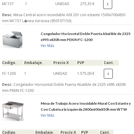
MC157
1
UNIDAD
275,35 €
Desc:
Mesa Central acero inoxidable AISI 201 con estante 1500x700x850
mm MC157 L�nea Varsovia (950107150)
Congelador Horizontal Doble Puerta Abatible de 2325
x995 x830h mm PEKIN FC-1200
Ver Más
Codigo.
Embalaje.
Precio X
PVP
Cant.
FC-1200
1
UNIDAD
1.575,00 €
Desc:
Congelador Horizontal Doble Puerta Abatible de 2325 x995 x830h
mm PEKIN FC-1200
Mesa de Trabajo Acero Inoxidable Mural Con Estante y
Con Cubeta a la izquierda 2800x600x850h mm WTW
Ver Más
Codigo.
Embalaje.
Precio X
PVP
Cant.