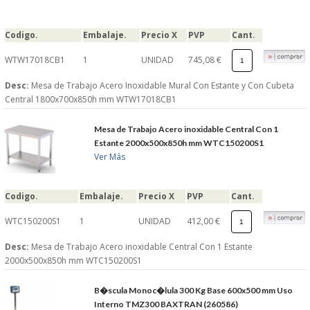
Codigo.
Embalaje.
Precio X
PVP
Cant.
WTW17018CB1
1
UNIDAD
745,08 €
Desc:
Mesa de Trabajo Acero Inoxidable Mural Con Estante y Con Cubeta
Central 1800x700x850h mm WTW17018CB1
Mesa de Trabajo Acero inoxidable Central Con 1
Estante 2000x500x850h mm WTC150200S1
Ver Más
Codigo.
Embalaje.
Precio X
PVP
Cant.
WTC150200S1
1
UNIDAD
412,00 €
Desc:
Mesa de Trabajo Acero inoxidable Central Con 1 Estante
2000x500x850h mm WTC150200S1
B�scula Monoc�lula 300 Kg Base 600x500 mm Uso
Interno TMZ300 BAXTRAN (260586)