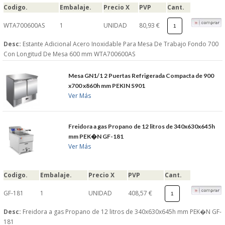
Codigo.
Embalaje.
Precio X
PVP
Cant.
WTA700600AS
1
UNIDAD
80,93 €
Desc:
Estante Adicional Acero Inoxidable Para Mesa De Trabajo Fondo 700
Con Longitud De Mesa 600 mm WTA700600AS
Mesa GN1/1 2 Puertas Refrigerada Compacta de 900
x700 x860h mm PEKIN S901
Ver Más
Freidora a gas Propano de 12 litros de 340x630x645h
mm PEK�N GF-181
Ver Más
Codigo.
Embalaje.
Precio X
PVP
Cant.
GF-181
1
UNIDAD
408,57 €
Desc:
Freidora a gas Propano de 12 litros de 340x630x645h mm PEK�N GF-
181