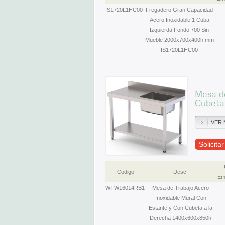
IS1720L1HC00
Fregadero Gran Capacidad
Acero Inoxidable 1 Cuba
Izquierda Fondo 700 Sin
Mueble 2000x700x400h mm
IS1720L1HC00
Mesa de
Cubeta
VER 
Solicita
Codigo
Desc.
Em
WTW16014RB1
Mesa de Trabajo Acero
Inoxidable Mural Con
Estante y Con Cubeta a la
Derecha 1400x600x850h