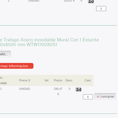
1
UNIDAD
314,67 €
0
 Trabajo Acero inoxidable Mural Con 1 Estante
00x850h mm WTW170080S1
MÁS...
r mas informacion...
Un.
Precio X
Vol.
Precio
Desc.
Cant.
alaje
1
UNIDAD
336,47
0
€