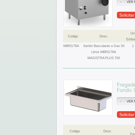
VER 
Solicita
Un
Codigo
Desc.
Embal
MBRG78A
Sartén Basculante a Gas 50
1
Litros MBRG78A
MAGISTRA PLUS 700
Fregade
Fondo 
VER 
Solicita
Codigo
Desc.
Emb