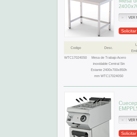
Mesa de
2400x
VER 
Solicita
U
Codigo
Desc.
Emb
WTC170240S0
Mesa de Trabajo Acero
inoxidable Central Sin
Estante 2400x700x850h
mm WTC170240S0
Cuecep
EMPPLS
VER 
Solicita