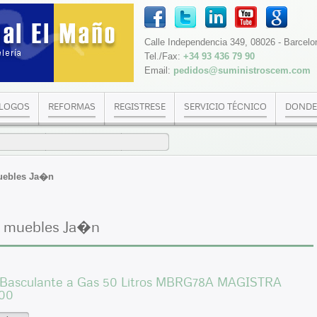
Calle Independencia 349, 08026 - Barcelo
Tel./Fax:
+34 93 436 79 90
Email:
pedidos@suministroscem.com
LOGOS
REFORMAS
REGISTRESE
SERVICIO TÉCNICO
DONDE
uebles Ja�n
a muebles Ja�n
 Basculante a Gas 50 Litros MBRG78A MAGISTRA
00