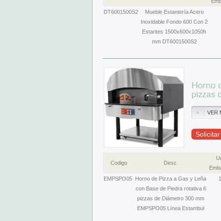
Emb
DT6001500S2
Mueble Estantería Acero
Inoxidable Fondo 600 Con 2
Estantes 1500x600x1050h
mm DT6001500S2
Horno d
pizzas
VER 
Solicita
U
Codigo
Desc.
Emba
EMPSPO05
Horno de Pizza a Gas y Leña
con Base de Piedra rotativa 6
pizzas de Diámetro 300 mm
EMPSPO05 Línea Estambul