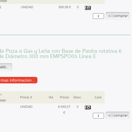
alaje
1
UNIDAD
890,88 €
0
e Pizza a Gas y Leña con Base de Piedra rotativa 6
 de Diámetro 300 mm EMPSPO05 Línea E
MÁS...
r mas informacion...
n.
Precio X
Vol.
Precio
Desc.
Cant.
laje
1
UNIDAD
8.949,07
0
€