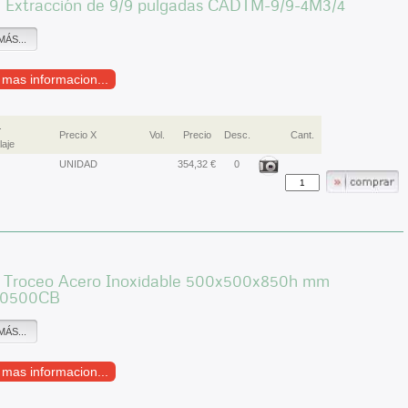
e Extracción de 9/9 pulgadas CADTM-9/9-4M3/4
MÁS...
r mas informacion...
.
Precio X
Vol.
Precio
Desc.
Cant.
aje
UNIDAD
354,32 €
0
e Troceo Acero Inoxidable 500x500x850h mm
0500CB
MÁS...
r mas informacion...