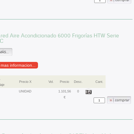
ared Aire Acondicionado 6000 Frigorías HTW Serie
C
MÁS...
r mas informacion...
.
Precio X
Vol.
Precio
Desc.
Cant.
aje
UNIDAD
1.101,56
0
€