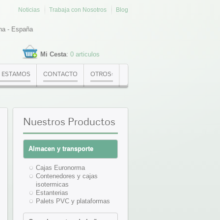
Noticias
Trabaja con Nosotros
Blog
na - España
Mi Cesta
:
0 articulos
 ESTAMOS
CONTACTO
OTROS:
Nuestros
Productos
Almacen y transporte
Cajas Euronorma
Contenedores y cajas
isotermicas
Estanterias
Palets PVC y plataformas