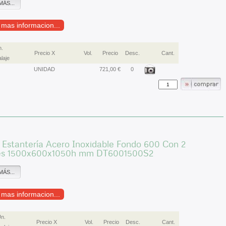
MÁS...
r mas informacion...
.
Precio X
Vol.
Precio
Desc.
Cant.
laje
UNIDAD
721,00 €
0
Estantería Acero Inoxidable Fondo 600 Con 2
es 1500x600x1050h mm DT6001500S2
MÁS...
r mas informacion...
n.
Precio X
Vol.
Precio
Desc.
Cant.