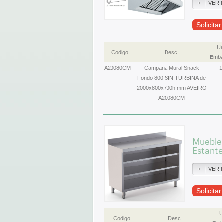
VER 
Solicita
Un
Codigo
Desc.
Emba
A20080CM
Campana Mural Snack
1
Fondo 800 SIN TURBINA de
2000x800x700h mm AVEIRO
A20080CM
Mueble 
Estant
VER 
Solicita
U
Codigo
Desc.