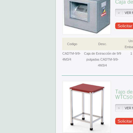
Caja d
VER 
Solicita
Un
Codigo
Desc.
Embal
CADTM-9/9-
Caja de Extracción de 9/9
1
4M3/4
pulgadas CADTM-9/9-
4M3/4
Tajo d
WTC50
VER 
Solicita