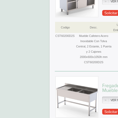
VER 
Solicita
Codigo
Desc.
Emb
CST60200D2S
Mueble Cafetero Acero
Inoxidable Con Tolva
Central, 2 Estante, 1 Puerta
y 2 Cajones
2000x600x1050h mm
CST60200D2S
Fregad
Mueble
VER 
Solicita