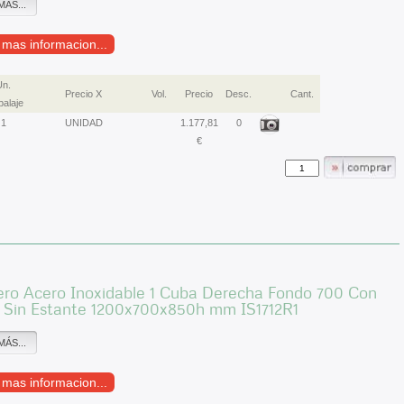
MÁS...
r mas informacion...
Un.
Precio X
Vol.
Precio
Desc.
Cant.
alaje
1
UNIDAD
1.177,81
0
€
ero Acero Inoxidable 1 Cuba Derecha Fondo 700 Con
 Sin Estante 1200x700x850h mm IS1712R1
MÁS...
r mas informacion...