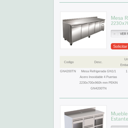
Mesa Re
2230x
VER 
Solicita
Un
Codigo
Desc.
Emba
GN4200TN
Mesa Refrigerada GN1/1
1
Acero Inoxidable 4 Puertas
2230x700x960h mm PEKIN
GN4200TN
Mueble 
Estant