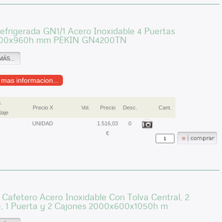
frigerada GN1/1 Acero Inoxidable 4 Puertas
700x960h mm PEKIN GN4200TN
MÁS...
r mas informacion...
.
Precio X
Vol.
Precio
Desc.
Cant.
laje
UNIDAD
1.516,03
0
€
Cafetero Acero Inoxidable Con Tolva Central, 2
e, 1 Puerta y 2 Cajones 2000x600x1050h m