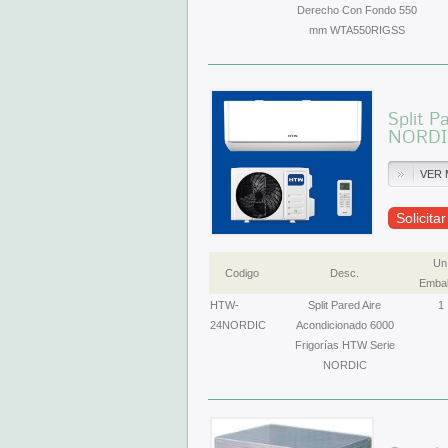
Derecho Con Fondo 550
mm WTA550RIGSS
Split P
NORDI
VER 
Solicita
Un
Codigo
Desc.
Embal
HTW-
Split Pared Aire
1
24NORDIC
Acondicionado 6000
Frigorías HTW Serie
NORDIC