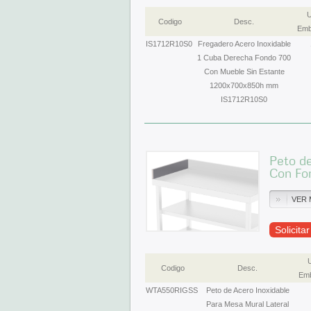
U
Codigo
Desc.
Emb
IS1712R10S0
Fregadero Acero Inoxidable
1 Cuba Derecha Fondo 700
Con Mueble Sin Estante
1200x700x850h mm
IS1712R10S0
Peto de
Con F
VER 
Solicita
Codigo
Desc.
Emb
WTA550RIGSS
Peto de Acero Inoxidable
Para Mesa Mural Lateral