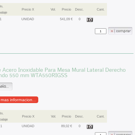
n.
Precio X
Vol.
Precio
Desc.
Cant.
alaje
1
UNIDAD
541,09 €
0
 Acero Inoxidable Para Mesa Mural Lateral Derecho
ondo 550 mm WTA550RIGSS
MÁS...
r mas informacion...
Un.
Precio X
Vol.
Precio
Desc.
Cant.
alaje
1
UNIDAD
89,02 €
0