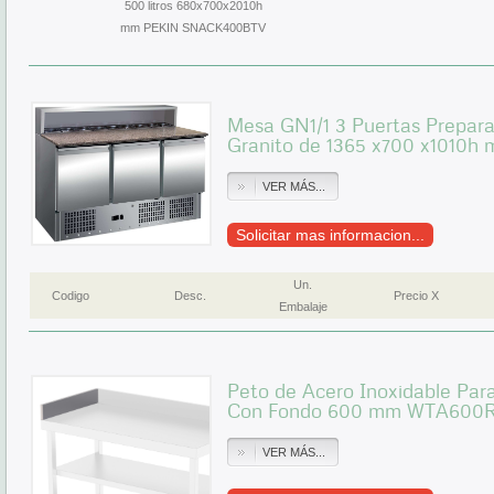
500 litros 680x700x2010h
mm PEKIN SNACK400BTV
Mesa GN1/1 3 Puertas Prepara
Granito de 1365 x700 x1010
VER MÁS...
Solicitar mas informacion...
Un.
Codigo
Desc.
Precio X
Embalaje
Peto de Acero Inoxidable Par
Con Fondo 600 mm WTA600
VER MÁS...