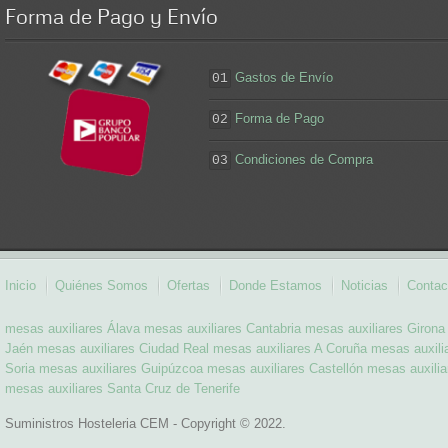
Forma
de Pago y Envío
Gastos de Envío
01
Forma de Pago
02
Condiciones de Compra
03
Inicio
Quiénes Somos
Ofertas
Donde Estamos
Noticias
Contac
mesas auxiliares Álava
mesas auxiliares Cantabria
mesas auxiliares Girona
Jaén
mesas auxiliares Ciudad Real
mesas auxiliares A Coruña
mesas auxil
Soria
mesas auxiliares Guipúzcoa
mesas auxiliares Castellón
mesas auxilia
mesas auxiliares Santa Cruz de Tenerife
Suministros Hosteleria CEM - Copyright © 2022.