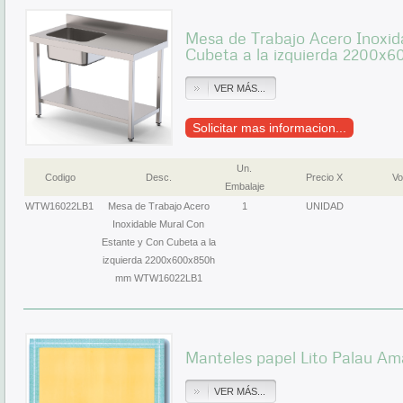
Mesa de Trabajo Acero Inoxid
Cubeta a la izquierda 2200
VER MÁS...
Solicitar mas informacion...
Un.
Codigo
Desc.
Precio X
Vo
Embalaje
WTW16022LB1
Mesa de Trabajo Acero
1
UNIDAD
Inoxidable Mural Con
Estante y Con Cubeta a la
izquierda 2200x600x850h
mm WTW16022LB1
Manteles papel Lito Palau Ama
VER MÁS...