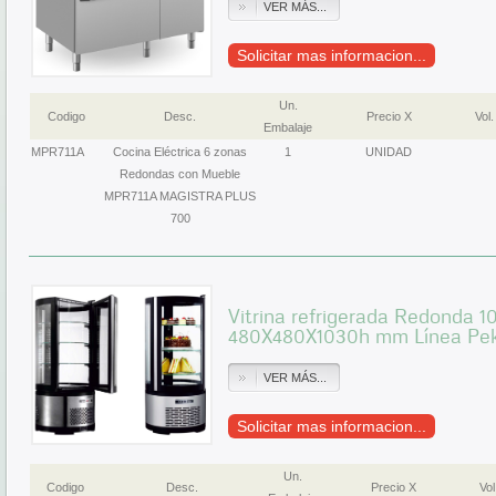
VER MÁS...
Solicitar mas informacion...
Un.
Codigo
Desc.
Precio X
Vol.
Embalaje
MPR711A
Cocina Eléctrica 6 zonas
1
UNIDAD
Redondas con Mueble
MPR711A MAGISTRA PLUS
700
Vitrina refrigerada Redonda 10
480X480X1030h mm Línea Pe
VER MÁS...
Solicitar mas informacion...
Un.
Codigo
Desc.
Precio X
Vol