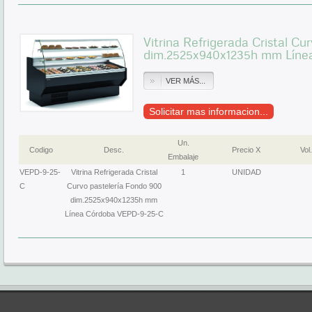
Vitrina Refrigerada Cristal Cu
dim.2525x940x1235h mm Líne
VER MÁS...
Solicitar mas informacion...
Un.
Codigo
Desc.
Precio X
Vol.
Embalaje
VEPD-9-25-
Vitrina Refrigerada Cristal
1
UNIDAD
C
Curvo pastelería Fondo 900
dim.2525x940x1235h mm
Línea Córdoba VEPD-9-25-C