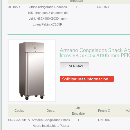
Embalaje
XC105R
Vitrina refrigerada Redonda
1
UNIDAD
105 Litros con 3 estantes de
vidrio 480X480X1030h mm
Línea Pekín XC105R
Armario Congelados Snack Ace
litros 680x700x2010h mm P
VER MÁS...
Solicitar mas informacion...
Un.
Codigo
Desc.
Precio X
Vol
Embalaje
SNACK400BTV
Armario Congelados Snack
1
UNIDAD
Acero Inoxidable 1 Puerta