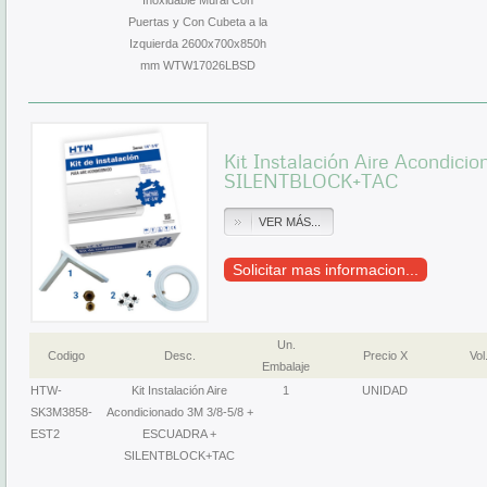
Inoxidable Mural Con
Puertas y Con Cubeta a la
Izquierda 2600x700x850h
mm WTW17026LBSD
Kit Instalación Aire Acondic
SILENTBLOCK+TAC
VER MÁS...
Solicitar mas informacion...
Un.
Codigo
Desc.
Precio X
Vol
Embalaje
HTW-
Kit Instalación Aire
1
UNIDAD
SK3M3858-
Acondicionado 3M 3/8-5/8 +
EST2
ESCUADRA +
SILENTBLOCK+TAC