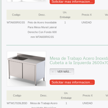
Solicitar mas informacion...
Un.
Codigo
Desc.
Precio X
Vol
Embalaje
WTA600RIGSS
Peto de Acero Inoxidable
1
UNIDAD
Para Mesa Mural Lateral
Derecho Con Fondo 600
mm WTA600RIGSS
Mesa de Trabajo Acero Inoxid
Cubeta a la Izquierda 2600
VER MÁS...
Solicitar mas informacion...
Un.
Codigo
Desc.
Precio X
Vo
Embalaje
WTW17026LBSD
Mesa de Trabajo Acero
1
UNIDAD