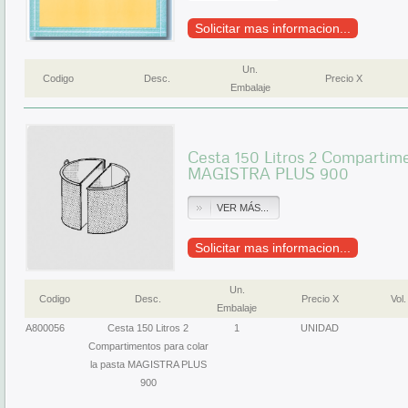
Solicitar mas informacion...
Un.
Codigo
Desc.
Precio X
Embalaje
Cesta 150 Litros 2 Compartime
MAGISTRA PLUS 900
VER MÁS...
Solicitar mas informacion...
Un.
Codigo
Desc.
Precio X
Vol.
Embalaje
A800056
Cesta 150 Litros 2
1
UNIDAD
Compartimentos para colar
la pasta MAGISTRA PLUS
900