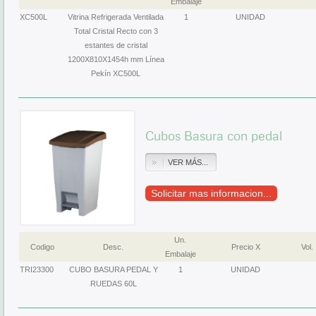
Embalaje
XC500L
Vitrina Refrigerada Ventilada
1
UNIDAD
Total Cristal Recto con 3
estantes de cristal
1200X810X1454h mm Línea
Pekín XC500L
Cubos Basura con pedal
VER MÁS...
Solicitar mas informacion...
Un.
Codigo
Desc.
Precio X
Vol.
Embalaje
TRI23300
CUBO BASURA PEDAL Y
1
UNIDAD
RUEDAS 60L