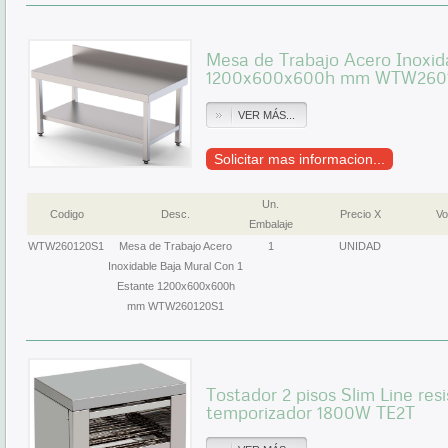
Mesa de Trabajo Acero Inoxid
1200x600x600h mm WTW260
VER MÁS...
Solicitar mas informacion...
Un.
Codigo
Desc.
Precio X
Vo
Embalaje
WTW260120S1
Mesa de Trabajo Acero
1
UNIDAD
Inoxidable Baja Mural Con 1
Estante 1200x600x600h
mm WTW260120S1
Tostador 2 pisos Slim Line res
temporizador 1800W TE2T