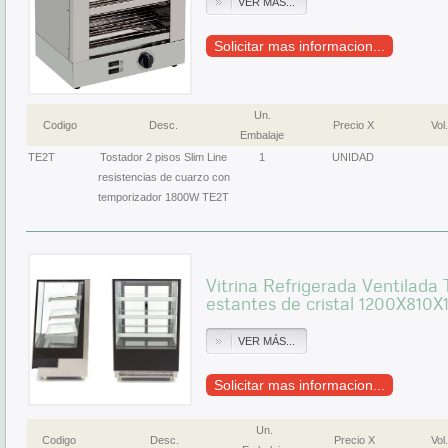
VER MÁS...
Solicitar mas informacion...
Un.
Codigo
Desc.
Precio X
Vol.
Embalaje
TE2T
Tostador 2 pisos Slim Line
1
UNIDAD
resistencias de cuarzo con
temporizador 1800W TE2T
Vitrina Refrigerada Ventilada 
estantes de cristal 1200X810
VER MÁS...
Solicitar mas informacion...
Un.
Codigo
Desc.
Precio X
Vol.