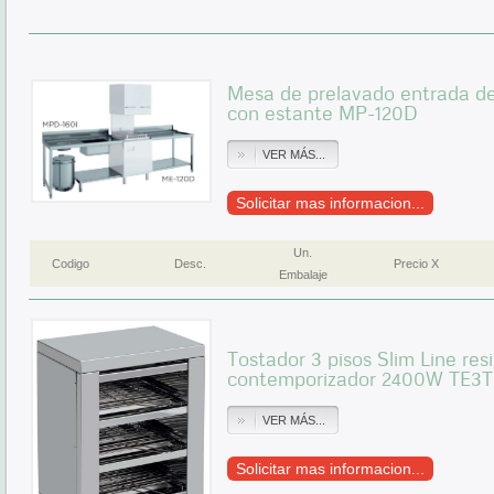
Mesa de prelavado entrada 
con estante MP-120D
VER MÁS...
Solicitar mas informacion...
Un.
Codigo
Desc.
Precio X
Embalaje
Tostador 3 pisos Slim Line res
contemporizador 2400W TE3T
VER MÁS...
Solicitar mas informacion...