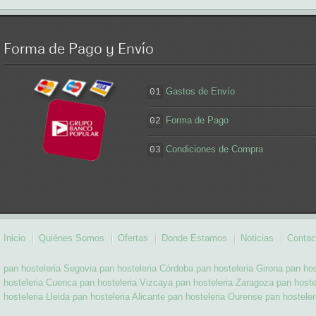
Forma
de Pago y Envío
Gastos de Envío
01
Forma de Pago
02
Condiciones de Compra
03
Inicio
Quiénes Somos
Ofertas
Donde Estamos
Noticias
Contac
pan hosteleria Segovia
pan hosteleria Córdoba
pan hosteleria Girona
pan hos
hosteleria Cuenca
pan hosteleria Vizcaya
pan hosteleria Zaragoza
pan hoste
hosteleria Lleida
pan hosteleria Alicante
pan hosteleria Ourense
pan hostele