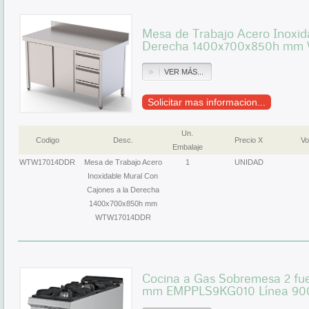
Mesa de Trabajo Acero Inoxid
Derecha 1400x700x850h mm
VER MÁS...
Solicitar mas informacion...
Un.
Codigo
Desc.
Precio X
Vo
Embalaje
WTW17014DDR
Mesa de Trabajo Acero
1
UNIDAD
Inoxidable Mural Con
Cajones a la Derecha
1400x700x850h mm
WTW17014DDR
Cocina a Gas Sobremesa 2 fu
mm EMPPLS9KG010 Línea 900