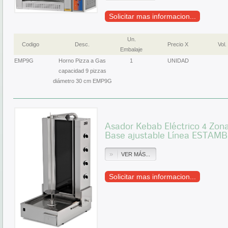
Solicitar mas informacion...
Un.
Codigo
Desc.
Precio X
Vol.
Embalaje
EMP9G
Horno Pizza a Gas
1
UNIDAD
capacidad 9 pizzas
diámetro 30 cm EMP9G
Asador Kebab Eléctrico 4 Zona
Base ajustable Línea ESTAM
VER MÁS...
Solicitar mas informacion...