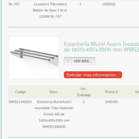
BL-767
Licuadora Trituradora
1
UNIDAD
Batidor de Vaso 2 litros
1500W BL-767
Estantería Mural Acero Inoxi
de 1400x400x200h mm WMS2
VER MÁS...
Solicitar mas informacion...
Un.
Codigo
Desc.
Precio X
Vol
Embalaje
WMS21440200
Estantería Mural Acero
1
UNIDAD
Inoxidable Tubo Redondo
Fondo 400 de
1400x400x200h mm
WMS21440200