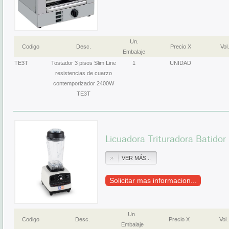
Un.
Codigo
Desc.
Precio X
Vol.
Embalaje
TE3T
Tostador 3 pisos Slim Line
1
UNIDAD
resistencias de cuarzo
contemporizador 2400W
TE3T
Licuadora Trituradora Batidor
VER MÁS...
Solicitar mas informacion...
Un.
Codigo
Desc.
Precio X
Vol.
Embalaje