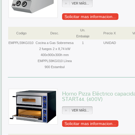
VER MÁS...
Solicitar mas informacion...
Un.
Codigo
Desc.
Precio X
Vo
Embalaje
EMPPLS9KG010
Cocina a Gas Sobremesa
1
UNIDAD
2 fuegos 2 x 8,74 kW
400x900x300h mm
EMPPLS9KG010 Línea
900 Estambul
Horno Pizza Eléctrico capacid
START44. (400V)
VER MÁS...
Solicitar mas informacion...