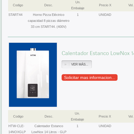
Un.
Codigo
Desc.
Precio X
Vol.
Embalaje
START44
Horno Pizza Eléctrico
1
UNIDAD
capacidad 8 pizzas diámetro
33 cm START44. (400V)
Calentador Estanco LowNox 1
VER MÁS...
Solicitar mas informacion...
Un.
Codigo
Desc.
Precio X
Vol.
Embalaje
HTW-CLE-
Calentador Estanco
1
UNIDAD
14NOXGLP
LowNox 14 Litros - GLP