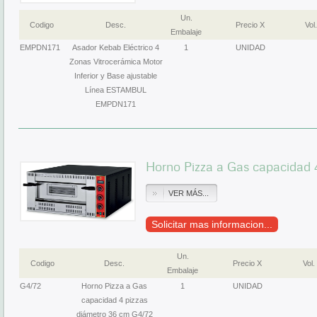
Un.
Codigo
Desc.
Precio X
Vol.
Embalaje
EMPDN171
Asador Kebab Eléctrico 4
1
UNIDAD
Zonas Vitrocerámica Motor
Inferior y Base ajustable
Línea ESTAMBUL
EMPDN171
Horno Pizza a Gas capacidad 
VER MÁS...
Solicitar mas informacion...
Un.
Codigo
Desc.
Precio X
Vol.
Embalaje
G4/72
Horno Pizza a Gas
1
UNIDAD
capacidad 4 pizzas
diámetro 36 cm G4/72