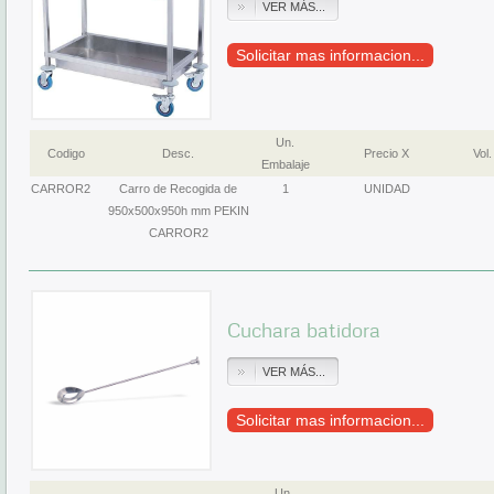
VER MÁS...
Solicitar mas informacion...
Un.
Codigo
Desc.
Precio X
Vol.
Embalaje
CARROR2
Carro de Recogida de
1
UNIDAD
950x500x950h mm PEKIN
CARROR2
Cuchara batidora
VER MÁS...
Solicitar mas informacion...
Un.