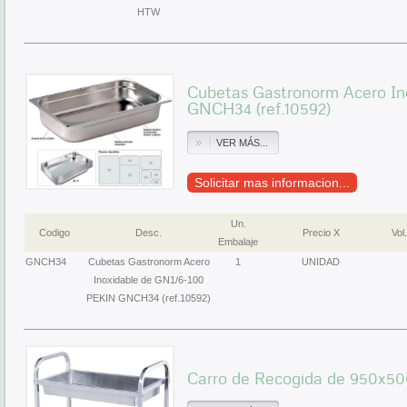
HTW
Cubetas Gastronorm Acero In
GNCH34 (ref.10592)
VER MÁS...
Solicitar mas informacion...
Un.
Codigo
Desc.
Precio X
Vol.
Embalaje
GNCH34
Cubetas Gastronorm Acero
1
UNIDAD
Inoxidable de GN1/6-100
PEKIN GNCH34 (ref.10592)
Carro de Recogida de 950x