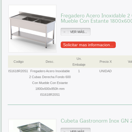
Fregadero Acero Inoxidable 
Mueble Con Estante 1800x60
VER MÁS...
Solicitar mas informacion...
Un.
Codigo
Desc.
Precio X
Vol
Embalaje
IS1618R20S1
Fregadero Acero Inoxidable
1
UNIDAD
2 Cubas Derecha Fondo 600
Con Mueble Con Estante
1800x600x850h mm
IS1618R20S1
Cubeta Gastronorm Inox GN 
VER MÁS...