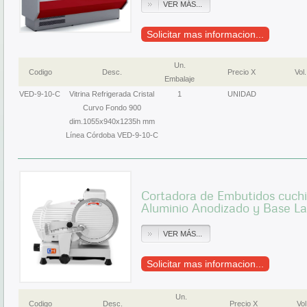
VER MÁS...
Solicitar mas informacion...
Un.
Codigo
Desc.
Precio X
Vol.
Embalaje
VED-9-10-C
Vitrina Refrigerada Cristal
1
UNIDAD
Curvo Fondo 900
dim.1055x940x1235h mm
Línea Córdoba VED-9-10-C
Cortadora de Embutidos cuch
Aluminio Anodizado y Base 
VER MÁS...
Solicitar mas informacion...
Un.
Codigo
Desc.
Precio X
Vol