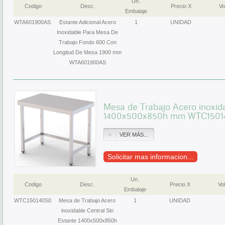
Un.
Codigo
Desc.
Precio X
Vo
Embalaje
WTA601900AS
Estante Adicional Acero
1
UNIDAD
Inoxidable Para Mesa De
Trabajo Fondo 600 Con
Longitud De Mesa 1900 mm
WTA601900AS
Mesa de Trabajo Acero inoxida
1400x500x850h mm WTC1501
VER MÁS...
Solicitar mas informacion...
Un.
Codigo
Desc.
Precio X
Vol
Embalaje
WTC150140S0
Mesa de Trabajo Acero
1
UNIDAD
inoxidable Central Sin
Estante 1400x500x850h