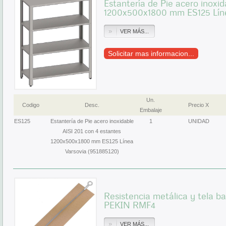
Estantería de Pie acero inoxid
1200x500x1800 mm ES125 Líne
VER MÁS...
Solicitar mas informacion...
Un.
Codigo
Desc.
Precio X
Embalaje
ES125
Estantería de Pie acero inoxidable
1
UNIDAD
AISI 201 con 4 estantes
1200x500x1800 mm ES125 Línea
Varsovia (951885120)
Resistencia metálica y tela b
PEKIN RMF4
VER MÁS...