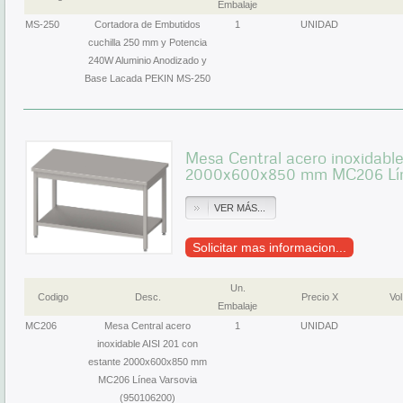
Embalaje
MS-250
Cortadora de Embutidos
1
UNIDAD
cuchilla 250 mm y Potencia
240W Aluminio Anodizado y
Base Lacada PEKIN MS-250
Mesa Central acero inoxidable
2000x600x850 mm MC206 Líne
VER MÁS...
Solicitar mas informacion...
Un.
Codigo
Desc.
Precio X
Vol
Embalaje
MC206
Mesa Central acero
1
UNIDAD
inoxidable AISI 201 con
estante 2000x600x850 mm
MC206 Línea Varsovia
(950106200)