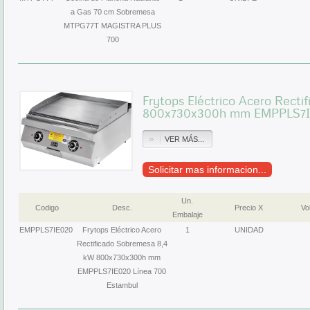
a Gas 70 cm Sobremesa
MTPG77T MAGISTRA PLUS
700
Frytops Eléctrico Acero Rect
800x730x300h mm EMPPLS7IE
VER MÁS...
Solicitar mas informacion...
Un.
Codigo
Desc.
Precio X
Vol
Embalaje
EMPPLS7IE020
Frytops Eléctrico Acero
1
UNIDAD
Rectificado Sobremesa 8,4
kW 800x730x300h mm
EMPPLS7IE020 Línea 700
Estambul