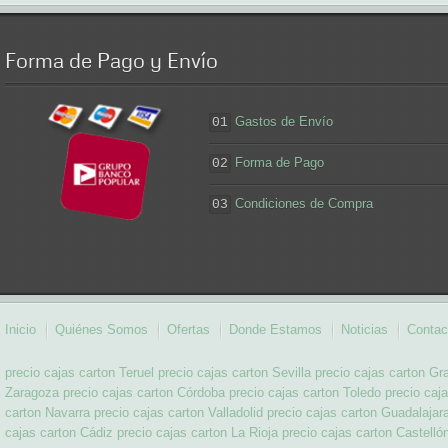
Forma
de Pago y Envío
Gastos de Envío
01
Forma de Pago
02
Condiciones de Compra
03
Inicio
Quiénes Somos
Ofertas
Donde Estamos
Noticias
Contac
precio cajas carton Teruel
precio cajas carton Sevilla
precio cajas carton Gr
Zaragoza
precio cajas carton Córdoba
precio cajas carton Toledo
precio caj
carton Navarra
precio cajas carton Valladolid
precio cajas carton Guadalajar
cajas carton Cádiz
precio cajas carton La Rioja
precio cajas carton Castelló