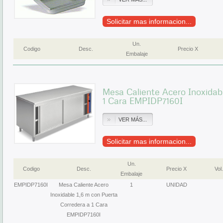
Solicitar mas informacion...
Un.
Codigo
Desc.
Precio X
Embalaje
Mesa Caliente Acero Inoxidab
1 Cara EMPIDP7160I
VER MÁS...
Solicitar mas informacion...
Un.
Codigo
Desc.
Precio X
Vol.
Embalaje
EMPIDP7160I
Mesa Caliente Acero
1
UNIDAD
Inoxidable 1,6 m con Puerta
Corredera a 1 Cara
EMPIDP7160I