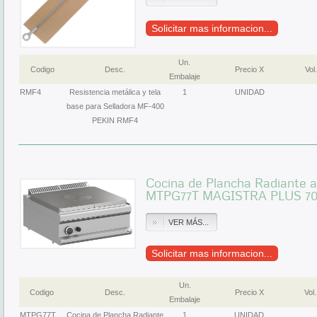
Solicitar mas informacion...
Un.
Codigo
Desc.
Precio X
Vol.
Embalaje
RMF4
Resistencia metálica y tela
1
UNIDAD
base para Selladora MF-400
PEKIN RMF4
Cocina de Plancha Radiante 
MTPG77T MAGISTRA PLUS 7
VER MÁS...
Solicitar mas informacion...
Un.
Codigo
Desc.
Precio X
Vol.
Embalaje
MTPG77T
Cocina de Plancha Radiante
1
UNIDAD