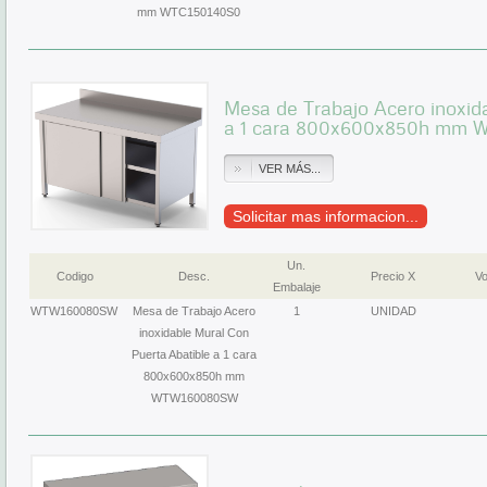
mm WTC150140S0
Mesa de Trabajo Acero inoxid
a 1 cara 800x600x850h mm
VER MÁS...
Solicitar mas informacion...
Un.
Codigo
Desc.
Precio X
Vo
Embalaje
WTW160080SW
Mesa de Trabajo Acero
1
UNIDAD
inoxidable Mural Con
Puerta Abatible a 1 cara
800x600x850h mm
WTW160080SW