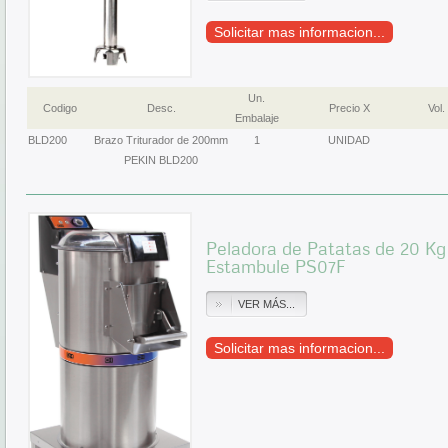
Solicitar mas informacion...
Un.
Codigo
Desc.
Precio X
Vol.
Embalaje
BLD200
Brazo Triturador de 200mm
1
UNIDAD
PEKIN BLD200
Peladora de Patatas de 20 Kg
Estambule PS07F
VER MÁS...
Solicitar mas informacion...