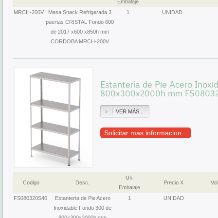
Embalaje
MRCH-200V
Mesa Snack Refrigerada 3
1
UNIDAD
puertas CRISTAL Fondo 600
de 2017 x600 x850h mm
CORDOBA MRCH-200V
Estantería de Pie Acero Inox
800x300x2000h mm FS0803
VER MÁS...
Solicitar mas informacion...
Un.
Codigo
Desc.
Precio X
Vol
Embalaje
FS080320S40
Estantería de Pie Acero
1
UNIDAD
Inoxidable Fondo 300 de
800x300x2000h mm