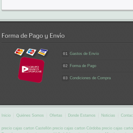
Forma
de Pago y Envío
Gastos de Envío
01
Forma de Pago
02
Condiciones de Compra
03
Inicio
Quiénes Somos
Ofertas
Donde Estamos
Noticias
Contac
precio cajas carton Castellón
precio cajas carton Córdoba
precio cajas carto