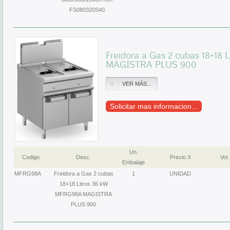
FS080320S40
Freidora a Gas 2 cubas 18+18
MAGISTRA PLUS 900
VER MÁS...
Solicitar mas informacion...
Un.
Codigo
Desc.
Precio X
Vol.
Embalaje
MFRG98A
Freidora a Gas 2 cubas
1
UNIDAD
18+18 Litros 36 kW
MFRG98A MAGISTRA
PLUS 900