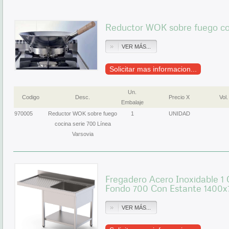
Reductor WOK sobre fuego coc
VER MÁS...
Solicitar mas informacion...
Un.
Codigo
Desc.
Precio X
Vol.
Embalaje
970005
Reductor WOK sobre fuego
1
UNIDAD
cocina serie 700 Línea
Varsovia
Fregadero Acero Inoxidable 1 
Fondo 700 Con Estante 140
VER MÁS...