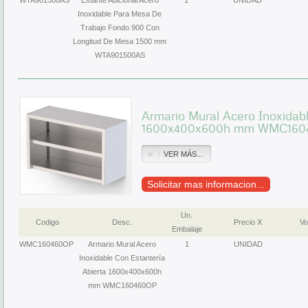
WTA901500AS
Estante Adicional Acero
1
UNIDAD
Inoxidable Para Mesa De
Trabajo Fondo 900 Con
Longitud De Mesa 1500 mm
WTA901500AS
Armario Mural Acero Inoxidabl
1600x400x600h mm WMC160
VER MÁS...
Solicitar mas informacion...
Un.
Codigo
Desc.
Precio X
Vo
Embalaje
WMC160460OP
Armario Mural Acero
1
UNIDAD
Inoxidable Con Estantería
Abierta 1600x400x600h
mm WMC160460OP