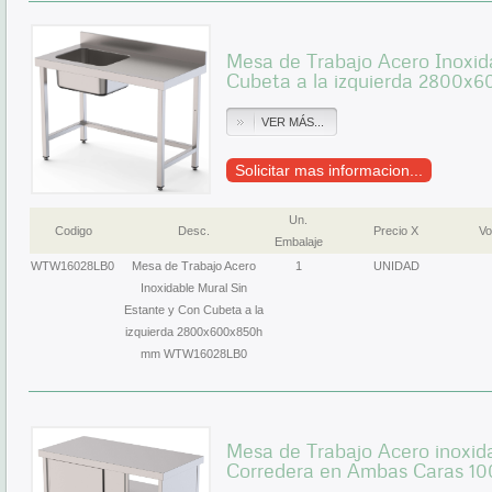
Mesa de Trabajo Acero Inoxid
Cubeta a la izquierda 2800
VER MÁS...
Solicitar mas informacion...
Un.
Codigo
Desc.
Precio X
Vo
Embalaje
WTW16028LB0
Mesa de Trabajo Acero
1
UNIDAD
Inoxidable Mural Sin
Estante y Con Cubeta a la
izquierda 2800x600x850h
mm WTW16028LB0
Mesa de Trabajo Acero inoxid
Corredera en Ambas Caras 