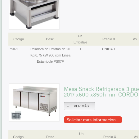
Un.
Codigo
Desc.
Precio X
Vol.
Embalaje
PS07F
Peladora de Patatas de 20
1
UNIDAD
Kg 0,75 kW 900 rpm Línea
Estambule PS07F
Mesa Snack Refrigerada 3 pu
2017 x600 x850h mm CORD
VER MÁS...
Solicitar mas informacion...
Un.
Codigo
Desc.
Precio X
Vol.