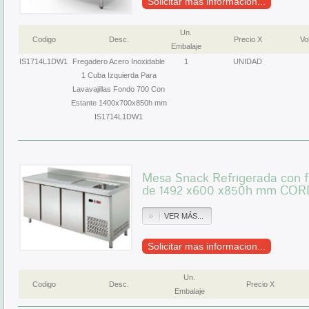
Solicitar mas informacion...
Un.
Codigo
Desc.
Precio X
Vol
Embalaje
IS1714L1DW1
Fregadero Acero Inoxidable
1
UNIDAD
1 Cuba Izquierda Para
Lavavajillas Fondo 700 Con
Estante 1400x700x850h mm
IS1714L1DW1
Mesa Snack Refrigerada con f
de 1492 x600 x850h mm CO
VER MÁS...
Solicitar mas informacion...
Un.
Codigo
Desc.
Precio X
Embalaje