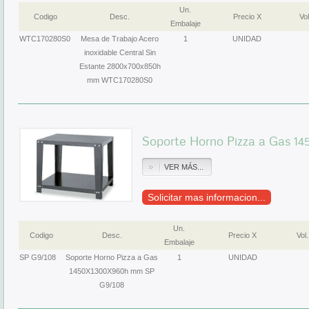
Un.
Codigo
Desc.
Precio X
Vol
Embalaje
WTC170280S0
Mesa de Trabajo Acero
1
UNIDAD
inoxidable Central Sin
Estante 2800x700x850h
mm WTC170280S0
Soporte Horno Pizza a Gas 
VER MÁS...
Solicitar mas informacion...
Un.
Codigo
Desc.
Precio X
Vol.
Embalaje
SP G9/108
Soporte Horno Pizza a Gas
1
UNIDAD
1450X1300X960h mm SP
G9/108