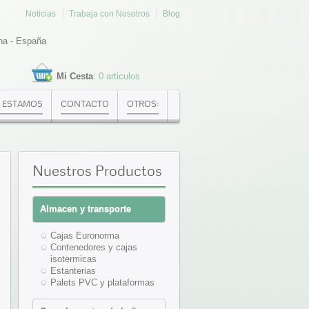
Noticias
Trabaja con Nosotros
Blog
na - España
Mi Cesta
:
0 articulos
 ESTAMOS
CONTACTO
OTROS:
Nuestros
Productos
Almacen y transporte
Cajas Euronorma
Contenedores y cajas
isotermicas
Estanterias
Palets PVC y plataformas