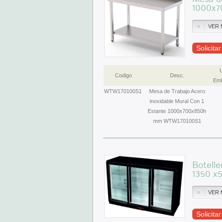
1000x7
VER 
Solicita
Codigo
Desc.
Emb
WTW170100S1
Mesa de Trabajo Acero
inoxidable Mural Con 1
Estante 1000x700x850h
mm WTW170100S1
Botelle
1350 x
VER 
Solicita