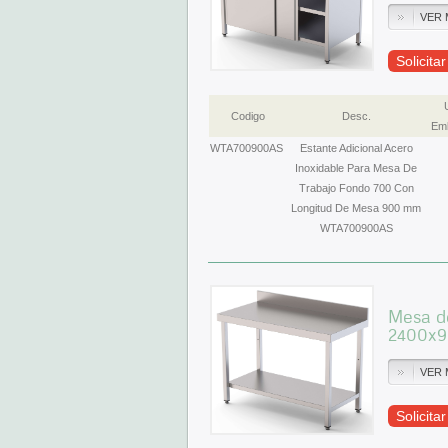
VER 
Solicita
Codigo
Desc.
Emb
WTA700900AS
Estante Adicional Acero
Inoxidable Para Mesa De
Trabajo Fondo 700 Con
Longitud De Mesa 900 mm
WTA700900AS
Mesa de
2400x
VER 
Solicita