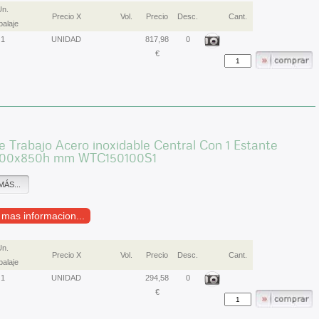
Un.
Precio X
Vol.
Precio
Desc.
Cant.
alaje
1
UNIDAD
817,98
0
€
 Trabajo Acero inoxidable Central Con 1 Estante
00x850h mm WTC150100S1
MÁS...
r mas informacion...
Un.
Precio X
Vol.
Precio
Desc.
Cant.
alaje
1
UNIDAD
294,58
0
€