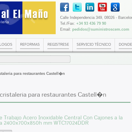
Calle Independencia 349, 08026 - Barcelo
Tel./Fax:
+34 93 436 79 90
Email:
pedidos@suministroscem.com
LOGOS
REFORMAS
REGISTRESE
SERVICIO TÉCNICO
DONDE
staleria para restaurantes Castell�n
cristaleria para restaurantes Castell�n
 Trabajo Acero Inoxidable Central Con Cajones a la
ha 2400x700x850h mm WTC17024DDR