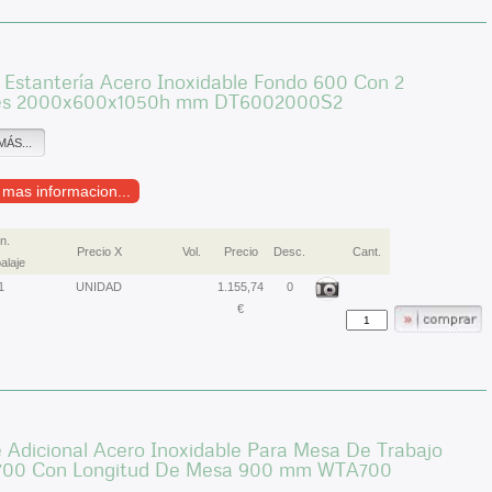
Estantería Acero Inoxidable Fondo 600 Con 2
es 2000x600x1050h mm DT6002000S2
MÁS...
r mas informacion...
n.
Precio X
Vol.
Precio
Desc.
Cant.
alaje
1
UNIDAD
1.155,74
0
€
 Adicional Acero Inoxidable Para Mesa De Trabajo
700 Con Longitud De Mesa 900 mm WTA700