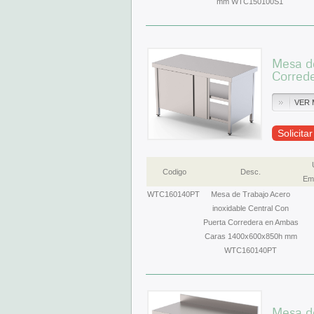
mm WTC150100S1
Mesa de
Corred
VER 
Solicita
Codigo
Desc.
Emb
WTC160140PT
Mesa de Trabajo Acero
inoxidable Central Con
Puerta Corredera en Ambas
Caras 1400x600x850h mm
WTC160140PT
Mesa de