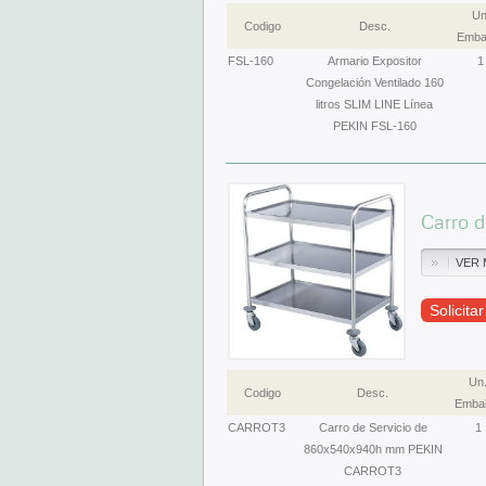
Un
Codigo
Desc.
Emba
FSL-160
Armario Expositor
1
Congelación Ventilado 160
litros SLIM LINE Línea
PEKIN FSL-160
Carro 
VER 
Solicita
Un
Codigo
Desc.
Embal
CARROT3
Carro de Servicio de
1
860x540x940h mm PEKIN
CARROT3