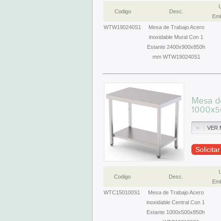
Codigo
Desc.
Emb
WTW190240S1
Mesa de Trabajo Acero
inoxidable Mural Con 1
Estante 2400x900x850h
mm WTW190240S1
Mesa de
1000x5
VER 
Solicita
Codigo
Desc.
Emb
WTC150100S1
Mesa de Trabajo Acero
inoxidable Central Con 1
Estante 1000x500x850h