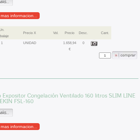
MÁS...
r mas informacion...
Un.
Precio X
Vol.
Precio
Desc.
Cant.
alaje
1
UNIDAD
1.658,94
0
€
 Expositor Congelación Ventilado 160 litros SLIM LINE
PEKIN FSL-160
MÁS...
r mas informacion...