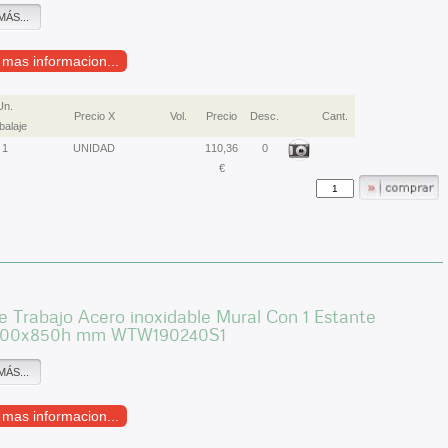
MÁS...
r mas informacion...
Un.
Precio X
Vol.
Precio
Desc.
Cant.
alaje
1
UNIDAD
110,36
0
€
 Trabajo Acero inoxidable Mural Con 1 Estante
900x850h mm WTW190240S1
MÁS...
r mas informacion...