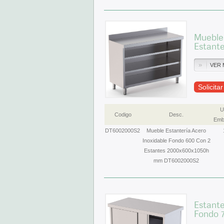
Mueble 
Estant
VER 
Solicita
U
Codigo
Desc.
Emb
DT6002000S2
Mueble Estantería Acero
Inoxidable Fondo 600 Con 2
Estantes 2000x600x1050h
mm DT6002000S2
Estante
Fondo 