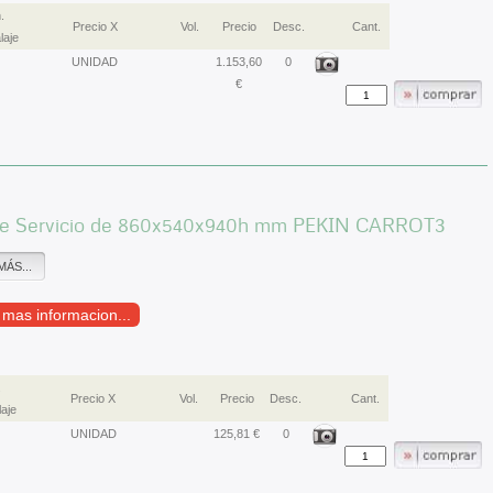
.
Precio X
Vol.
Precio
Desc.
Cant.
laje
UNIDAD
1.153,60
0
€
de Servicio de 860x540x940h mm PEKIN CARROT3
MÁS...
r mas informacion...
.
Precio X
Vol.
Precio
Desc.
Cant.
aje
UNIDAD
125,81 €
0