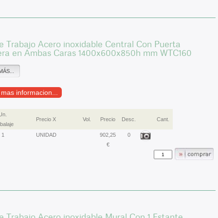
 Trabajo Acero inoxidable Central Con Puerta
era en Ambas Caras 1400x600x850h mm WTC160
MÁS...
r mas informacion...
Un.
Precio X
Vol.
Precio
Desc.
Cant.
alaje
1
UNIDAD
902,25
0
€
 Trabajo Acero inoxidable Mural Con 1 Estante