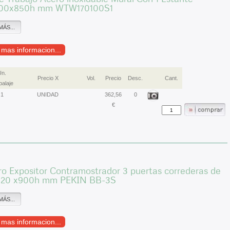
00x850h mm WTW170100S1
MÁS...
r mas informacion...
Un.
Precio X
Vol.
Precio
Desc.
Cant.
alaje
1
UNIDAD
362,56
0
€
ro Expositor Contramostrador 3 puertas correderas de
520 x900h mm PEKIN BB-3S
MÁS...
r mas informacion...