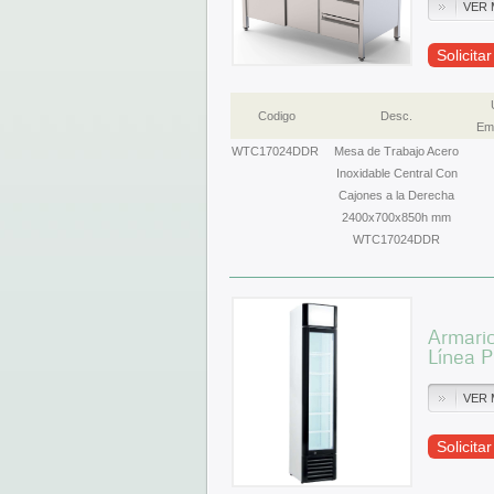
VER 
Solicita
Codigo
Desc.
Emb
WTC17024DDR
Mesa de Trabajo Acero
Inoxidable Central Con
Cajones a la Derecha
2400x700x850h mm
WTC17024DDR
Armario
Línea 
VER 
Solicita