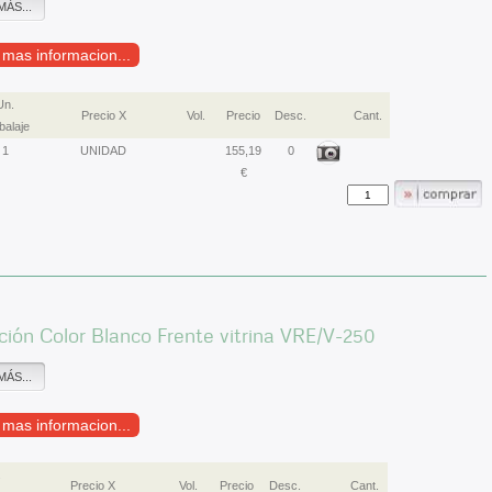
MÁS...
r mas informacion...
Un.
Precio X
Vol.
Precio
Desc.
Cant.
alaje
1
UNIDAD
155,19
0
€
ión Color Blanco Frente vitrina VRE/V-250
MÁS...
r mas informacion...
.
Precio X
Vol.
Precio
Desc.
Cant.