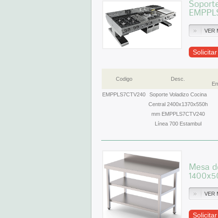
Soport
EMPPLS
VER 
Solicita
Codigo
Desc.
Em
EMPPLS7CTV240
Soporte Voladizo Cocina
Central 2400x1370x550h
mm EMPPLS7CTV240
Línea 700 Estambul
Mesa de
1400x
VER 
Solicita