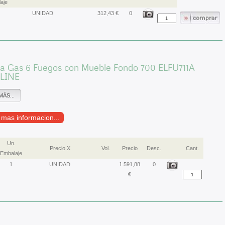
aje
UNIDAD
312,43 €
0
 a Gas 6 Fuegos con Mueble Fondo 700 ELFU711A
LINE
MÁS...
r mas informacion...
Un.
Precio X
Vol.
Precio
Desc.
Cant.
Embalaje
1
UNIDAD
1.591,88
0
€