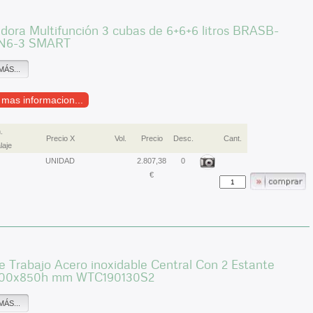
dora Multifunción 3 cubas de 6+6+6 litros BRASB-
N6-3 SMART
MÁS...
r mas informacion...
.
Precio X
Vol.
Precio
Desc.
Cant.
laje
UNIDAD
2.807,38
0
€
 Trabajo Acero inoxidable Central Con 2 Estante
900x850h mm WTC190130S2
MÁS...