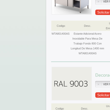
VER 
Solicita
Codigo
Desc.
Emb
WTA801400AS
Estante Adicional Acero
Inoxidable Para Mesa De
Trabajo Fondo 800 Con
Longitud De Mesa 1400 mm
WTA801400AS
Decorac
VER 
Solicita
Un
Codigo
Desc.