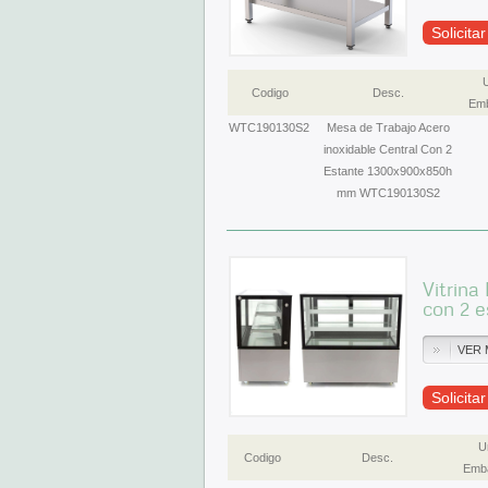
Solicita
Codigo
Desc.
Emb
WTC190130S2
Mesa de Trabajo Acero
inoxidable Central Con 2
Estante 1300x900x850h
mm WTC190130S2
Vitrina
con 2 e
VER 
Solicita
U
Codigo
Desc.
Emba