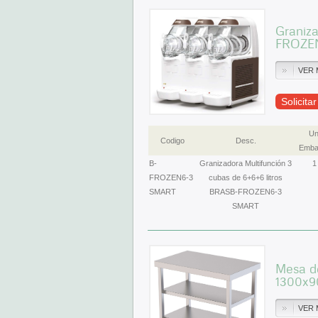
Graniza
FROZE
VER 
Solicita
Un
Codigo
Desc.
Emba
B-
Granizadora Multifunción 3
1
FROZEN6-3
cubas de 6+6+6 litros
SMART
BRASB-FROZEN6-3
SMART
Mesa de
1300x
VER 