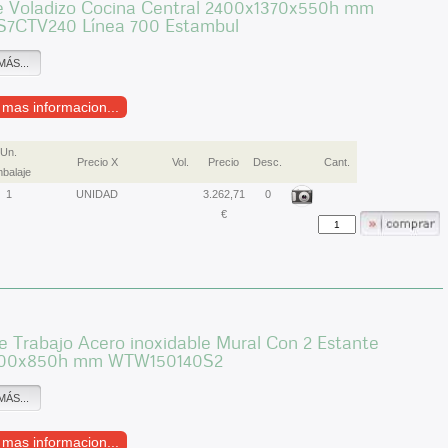
e Voladizo Cocina Central 2400x1370x550h mm
7CTV240 Línea 700 Estambul
MÁS...
r mas informacion...
Un.
Precio X
Vol.
Precio
Desc.
Cant.
balaje
1
UNIDAD
3.262,71
0
€
 Trabajo Acero inoxidable Mural Con 2 Estante
500x850h mm WTW150140S2
MÁS...
r mas informacion...