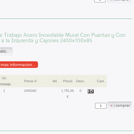
 Trabajo Acero Inoxidable Mural Con Puertas y Con
 a la Izquierda y Cajones 2400x700x85
MÁS...
r mas informacion...
Un.
Precio X
Vol.
Precio
Desc.
Cant.
mbalaje
1
UNIDAD
1.791,56
0
€