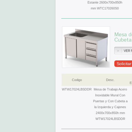
Estante 2600x700x850h
mm WTC170260S0
Mesa de
Cubeta
VER 
Solicita
Codigo
Desc.
E
WTW17024LBSDDR
Mesa de Trabajo Acero
Inoxidable Mural Con
Puertas y Con Cubeta a
la Izquierda y Cajones
2400x700x850h mm
WTW17024LBSDDR