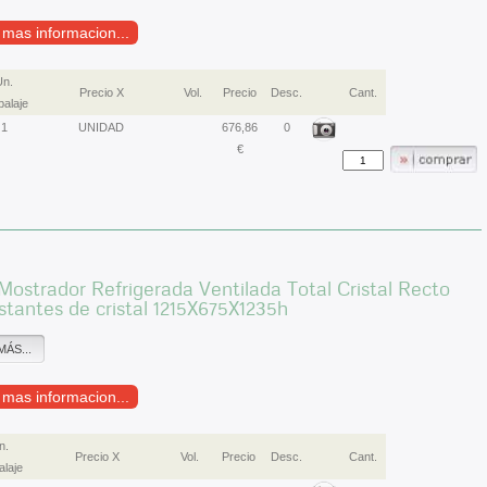
r mas informacion...
Un.
Precio X
Vol.
Precio
Desc.
Cant.
alaje
1
UNIDAD
676,86
0
€
 Mostrador Refrigerada Ventilada Total Cristal Recto
stantes de cristal 1215X675X1235h
MÁS...
r mas informacion...
n.
Precio X
Vol.
Precio
Desc.
Cant.
laje