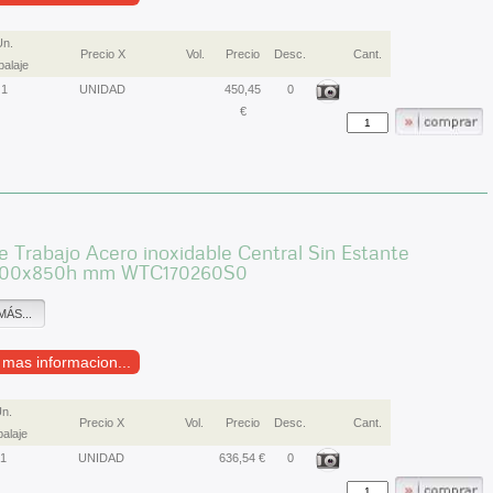
Un.
Precio X
Vol.
Precio
Desc.
Cant.
alaje
1
UNIDAD
450,45
0
€
 Trabajo Acero inoxidable Central Sin Estante
700x850h mm WTC170260S0
MÁS...
r mas informacion...
n.
Precio X
Vol.
Precio
Desc.
Cant.
alaje
1
UNIDAD
636,54 €
0