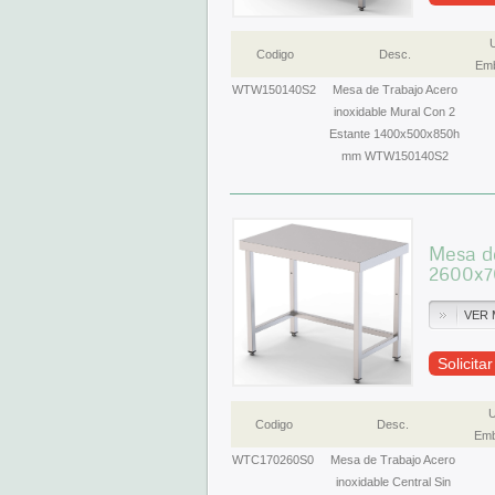
Codigo
Desc.
Emb
WTW150140S2
Mesa de Trabajo Acero
inoxidable Mural Con 2
Estante 1400x500x850h
mm WTW150140S2
Mesa de
2600x
VER 
Solicita
U
Codigo
Desc.
Emb
WTC170260S0
Mesa de Trabajo Acero
inoxidable Central Sin