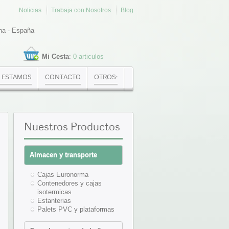
Noticias
Trabaja con Nosotros
Blog
na - España
Mi Cesta
:
0 articulos
 ESTAMOS
CONTACTO
OTROS:
Nuestros
Productos
Almacen y transporte
Cajas Euronorma
Contenedores y cajas
isotermicas
Estanterias
Palets PVC y plataformas