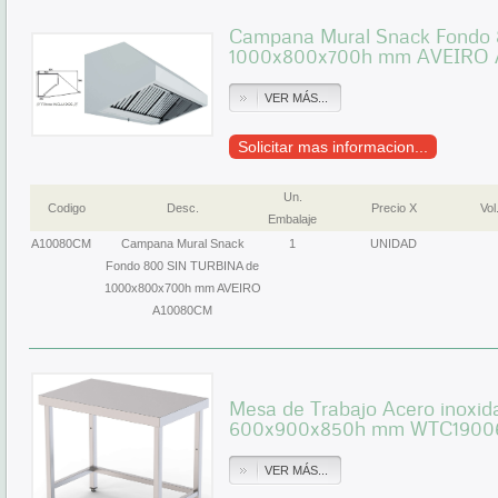
Campana Mural Snack Fondo
1000x800x700h mm AVEIRO
VER MÁS...
Solicitar mas informacion...
Un.
Codigo
Desc.
Precio X
Vol
Embalaje
A10080CM
Campana Mural Snack
1
UNIDAD
Fondo 800 SIN TURBINA de
1000x800x700h mm AVEIRO
A10080CM
Mesa de Trabajo Acero inoxida
600x900x850h mm WTC1900
VER MÁS...