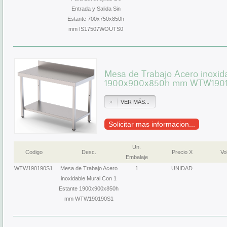
Entrada y Salida Sin
Estante 700x750x850h
mm IS17507WOUTS0
Mesa de Trabajo Acero inoxid
1900x900x850h mm WTW1901
VER MÁS...
Solicitar mas informacion...
Un.
Codigo
Desc.
Precio X
Vol
Embalaje
WTW190190S1
Mesa de Trabajo Acero
1
UNIDAD
inoxidable Mural Con 1
Estante 1900x900x850h
mm WTW190190S1