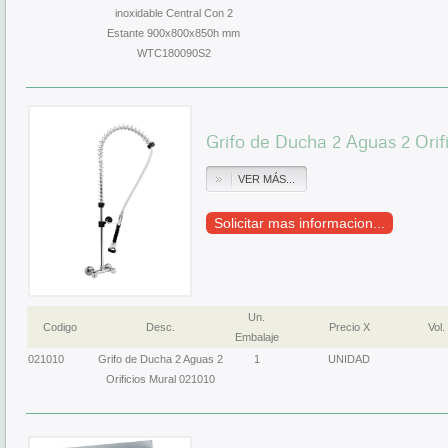
inoxidable Central Con 2
Estante 900x800x850h mm
WTC180090S2
Grifo de Ducha 2 Aguas 2 Orif
VER MÁS...
Solicitar mas informacion...
Un.
Codigo
Desc.
Precio X
Vol.
Embalaje
021010
Grifo de Ducha 2 Aguas 2
1
UNIDAD
Orificios Mural 021010