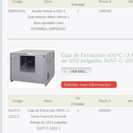
Codigo
Desc.
Precio X
Vol
Embalaje
EMPDN151
Asador Kebab a Gas 4
1
UNIDAD
Quemadores Motor Inferior y
Base ajustable Línea
ESTAMBUL EMPDN151
Caja de Extracción 400ºC / 2 
de 12/12 pulgadas SUVT-C-12/1
VER MÁS...
Solicitar mas informacion...
Un.
Codigo
Desc.
Precio X
Vol.
Embalaje
SUVT-C-
Caja de Extracción 400ºC / 2
1
UNIDAD
12/12-1
horas Fuera de Zona de
Riesgo de 12/12 pulgadas
SUVT-C-12/12-1