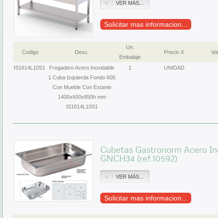
VER MÁS...
Solicitar mas informacion...
Un.
Codigo
Desc.
Precio X
Vol
Embalaje
IS1614L10S1
Fregadero Acero Inoxidable
1
UNIDAD
1 Cuba Izquierda Fondo 600
Con Mueble Con Estante
1400x600x850h mm
IS1614L10S1
Cubetas Gastronorm Acero In
GNCH34 (ref.10592)
VER MÁS...
Solicitar mas informacion...