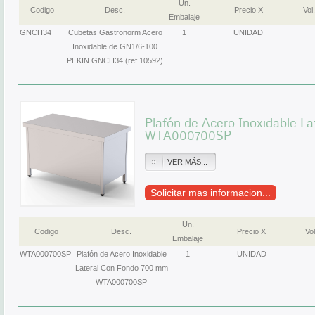
Un.
Codigo
Desc.
Precio X
Vol.
Embalaje
GNCH34
Cubetas Gastronorm Acero
1
UNIDAD
Inoxidable de GN1/6-100
PEKIN GNCH34 (ref.10592)
Plafón de Acero Inoxidable L
WTA000700SP
VER MÁS...
Solicitar mas informacion...
Un.
Codigo
Desc.
Precio X
Vol
Embalaje
WTA000700SP
Plafón de Acero Inoxidable
1
UNIDAD
Lateral Con Fondo 700 mm
WTA000700SP