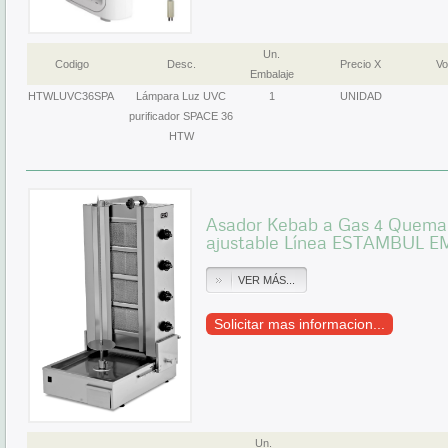
Un.
Codigo
Desc.
Precio X
Vo
Embalaje
HTWLUVC36SPA
Lámpara Luz UVC
1
UNIDAD
purificador SPACE 36
HTW
Asador Kebab a Gas 4 Quemad
ajustable Línea ESTAMBUL 
VER MÁS...
Solicitar mas informacion...
Un.