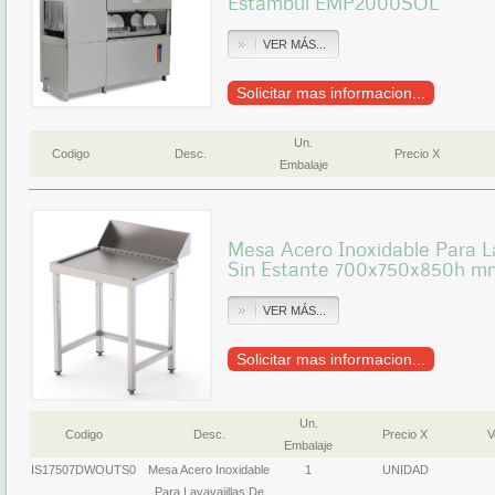
Estambul EMP2000SOL
VER MÁS...
Solicitar mas informacion...
Un.
Codigo
Desc.
Precio X
Embalaje
Mesa Acero Inoxidable Para La
Sin Estante 700x750x850h 
VER MÁS...
Solicitar mas informacion...
Un.
Codigo
Desc.
Precio X
V
Embalaje
IS17507DWOUTS0
Mesa Acero Inoxidable
1
UNIDAD
Para Lavavajillas De