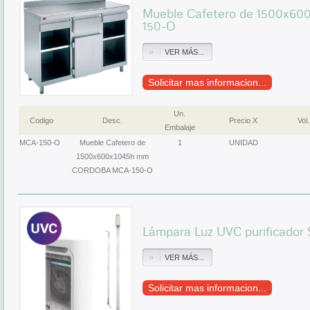
Mueble Cafetero de 1500x
150-O
VER MÁS...
Solicitar mas informacion...
Un.
Codigo
Desc.
Precio X
Vol.
Embalaje
MCA-150-O
Mueble Cafetero de
1
UNIDAD
1500x600x1045h mm
CORDOBA MCA-150-O
Lámpara Luz UVC purificado
VER MÁS...
Solicitar mas informacion...