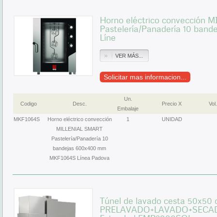
Horno eléctrico convección
Pastelería/Panadería 10 ban
Líne
VER MÁS...
Solicitar mas informacion...
Un.
Codigo
Desc.
Precio X
Vol.
Embalaje
MKF1064S
Horno eléctrico convección
1
UNIDAD
MILLENIAL SMART
Pastelería/Panadería 10
bandejas 600x400 mm
MKF1064S Línea Padova
Túnel de lavado cesta 50x50
PRELAVADO+LAVADO+SECADO 