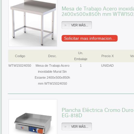
Mesa de Trabajo Acero inoxid
2400x500x850h mm WTW150
VER MÁS...
Solicitar mas informacion...
Un.
Codigo
Desc.
Precio X
Vol
Embalaje
WTW150240S0
Mesa de Trabajo Acero
1
UNIDAD
inoxidable Mural Sin
Estante 2400x500x850h
mm WTW150240S0
Plancha Eléctrica Cromo Du
EG-818D
VER MÁS...