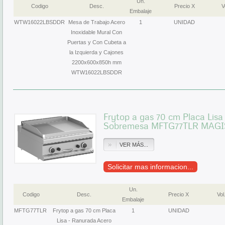
Un.
Codigo
Desc.
Precio X
V
Embalaje
WTW16022LBSDDR
Mesa de Trabajo Acero
1
UNIDAD
Inoxidable Mural Con
Puertas y Con Cubeta a
la Izquierda y Cajones
2200x600x850h mm
WTW16022LBSDDR
Frytop a gas 70 cm Placa Lisa
Sobremesa MFTG77TLR MAGI
VER MÁS...
Solicitar mas informacion...
Un.
Codigo
Desc.
Precio X
Vol
Embalaje
MFTG77TLR
Frytop a gas 70 cm Placa
1
UNIDAD
Lisa - Ranurada Acero