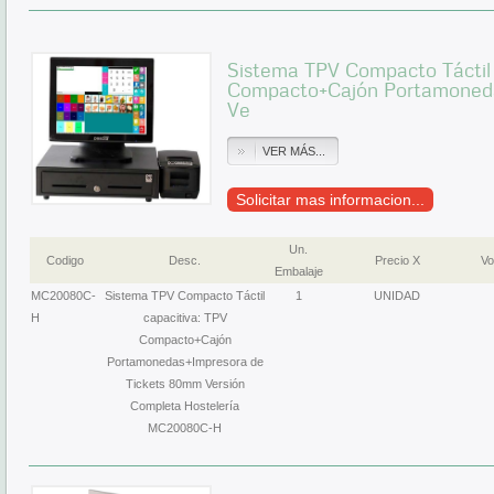
Sistema TPV Compacto Táctil 
Compacto+Cajón Portamoneda
Ve
VER MÁS...
Solicitar mas informacion...
Un.
Codigo
Desc.
Precio X
Vo
Embalaje
MC20080C-
Sistema TPV Compacto Táctil
1
UNIDAD
H
capacitiva: TPV
Compacto+Cajón
Portamonedas+Impresora de
Tickets 80mm Versión
Completa Hostelería
MC20080C-H