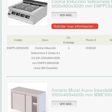
Cocina Inducción Sobremesa 
1200x900x300h mm EMPPLS9
VER MÁS...
Solicitar mas informacion...
Un.
Codigo
Desc.
Precio X
Vo
Embalaje
EMPPLS9IND030
Cocina Inducción
1
UNIDAD
Sobremesa 6 Zonas 6 x
3,5 kW 1200x900x300h
mm EMPPLS9IND030
Línea 900 Estambul
Armario Mural Acero Inoxidab
1000x400x600h mm WMC10
VER MÁS...