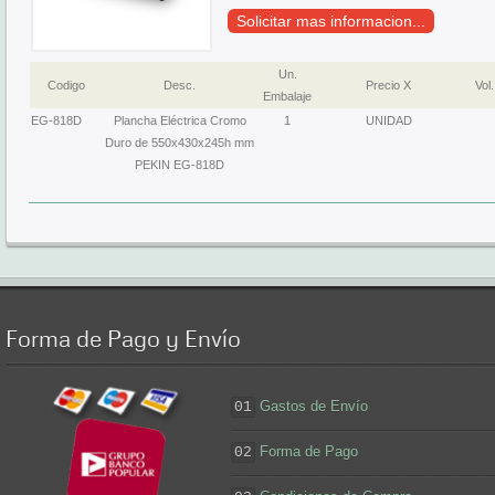
Solicitar mas informacion...
Un.
Codigo
Desc.
Precio X
Vol.
Embalaje
EG-818D
Plancha Eléctrica Cromo
1
UNIDAD
Duro de 550x430x245h mm
PEKIN EG-818D
Forma
de Pago y Envío
Gastos de Envío
01
Forma de Pago
02