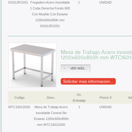
IS1612R10S1
Fregadero Acero Inoxidable
1
UNIDAD
1 Cuba Derecha Fondo 600
Con Mueble Con Estante
1200x600x850h mm
IS1612R10S1
Mesa de Trabajo Acero inoxida
1200x600x850h mm WTC1601
VER MÁS...
Solicitar mas informacion...
Un.
Codigo
Desc.
Precio X
Vol
Embalaje
WTC160120S0
Mesa de Trabajo Acero
1
UNIDAD
inoxidable Central Sin
Estante 1200x600x850h
mm WTC160120S0