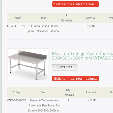
Solicitar mas informacion...
Un.
Codigo
Desc.
Precio X
Vol
Embalaje
HTWSGCL12F
Kit Salida Gases 60/100
1
UNIDAD
para Calentador Estanco
Mesa de Trabajo Acero Inoxid
900x600x600h mm WTW260
VER MÁS...
Solicitar mas informacion...
Un.
Codigo
Desc.
Precio X
Vo
Embalaje
WTW260090S0
Mesa de Trabajo Acero
1
UNIDAD
Inoxidable Baja Mural Sin
Estante 900x600x600h mm