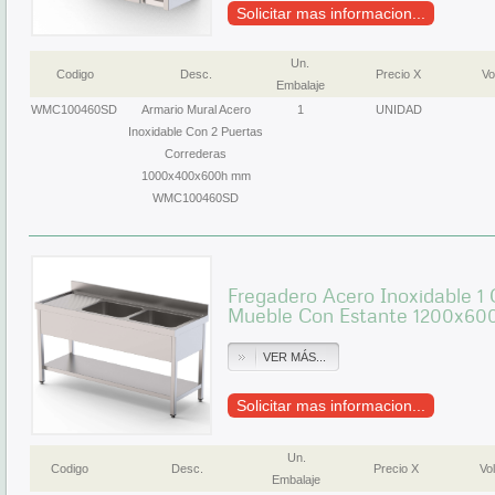
Solicitar mas informacion...
Un.
Codigo
Desc.
Precio X
Vo
Embalaje
WMC100460SD
Armario Mural Acero
1
UNIDAD
Inoxidable Con 2 Puertas
Correderas
1000x400x600h mm
WMC100460SD
Fregadero Acero Inoxidable 
Mueble Con Estante 1200x60
VER MÁS...
Solicitar mas informacion...
Un.
Codigo
Desc.
Precio X
Vol
Embalaje