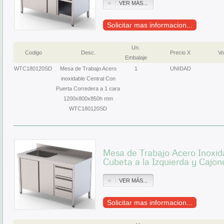
VER MÁS...
Solicitar mas informacion...
Un.
Codigo
Desc.
Precio X
Vo
Embalaje
WTC180120SD
Mesa de Trabajo Acero
1
UNIDAD
inoxidable Central Con
Puerta Corredera a 1 cara
1200x800x850h mm
WTC180120SD
Mesa de Trabajo Acero Inoxid
Cubeta a la Izquierda y Cajo
VER MÁS...
Solicitar mas informacion...