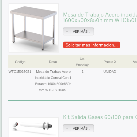
Mesa de Trabajo Acero inoxida
1600x500x850h mm WTC1501
VER MÁS...
Solicitar mas informacion...
Un.
Codigo
Desc.
Precio X
Vol
Embalaje
WTC150160S1
Mesa de Trabajo Acero
1
UNIDAD
inoxidable Central Con 1
Estante 1600x500x850h
mm WTC150160S1
Kit Salida Gases 60/100 para
VER MÁS...