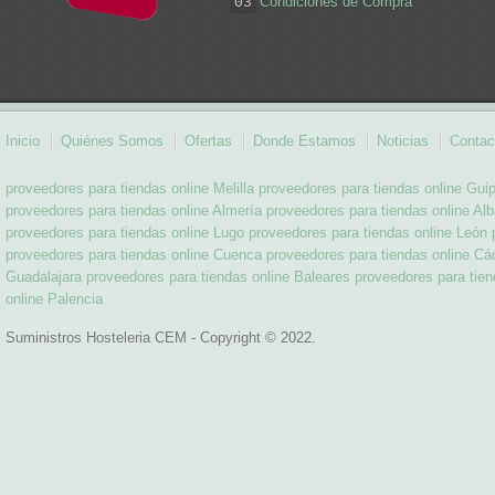
Condiciones de Compra
03
Inicio
Quiénes Somos
Ofertas
Donde Estamos
Noticias
Contac
proveedores para tiendas online Melilla
proveedores para tiendas online Gui
proveedores para tiendas online Almería
proveedores para tiendas online Al
proveedores para tiendas online Lugo
proveedores para tiendas online León
proveedores para tiendas online Cuenca
proveedores para tiendas online Cá
Guadalajara
proveedores para tiendas online Baleares
proveedores para tien
online Palencia
Suministros Hosteleria CEM - Copyright © 2022.