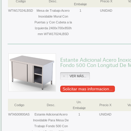
Codigo
Desc.
Precio X
Vo
Embalaje
WTW17024LBSD
Mesa de Trabajo Acero
1
UNIDAD
Inoxidable Mural Con
Puertas y Con Cubeta a la
Izquierda 2400x700x850h
mm WTW17024LBSD
Estante Adicional Acero Inox
Fondo 500 Con Longitud De
VER MÁS...
Solicitar mas informacion...
Un.
Codigo
Desc.
Precio X
Vo
Embalaje
WTA500800AS
Estante Adicional Acero
1
UNIDAD
Inoxidable Para Mesa De
Trabajo Fondo 500 Con