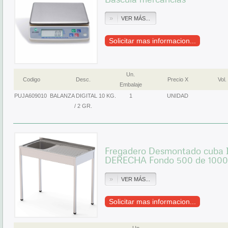
VER MÁS...
Solicitar mas informacion...
Un.
Codigo
Desc.
Precio X
Vol.
Embalaje
PUJA609010
BALANZA DIGITAL 10 KG.
1
UNIDAD
/ 2 GR.
Fregadero Desmontado cuba 
DERECHA Fondo 500 de 1000
VER MÁS...
Solicitar mas informacion...