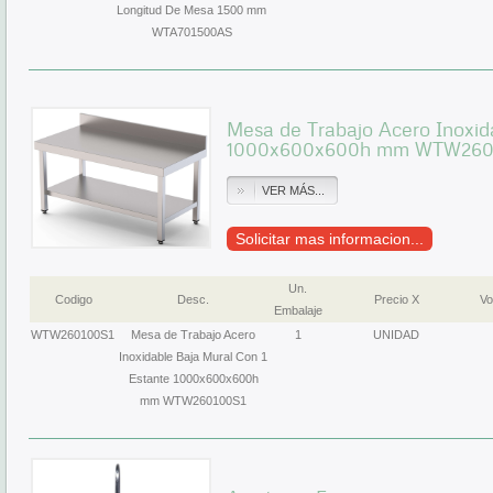
Longitud De Mesa 1500 mm
WTA701500AS
Mesa de Trabajo Acero Inoxid
1000x600x600h mm WTW260
VER MÁS...
Solicitar mas informacion...
Un.
Codigo
Desc.
Precio X
Vo
Embalaje
WTW260100S1
Mesa de Trabajo Acero
1
UNIDAD
Inoxidable Baja Mural Con 1
Estante 1000x600x600h
mm WTW260100S1