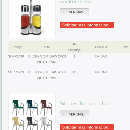
Aceiteras Eco
VER MÁS...
Solicitar mas informacion...
Un.
Codigo
Desc.
Precio X
Vol.
Embalaje
SUPR1428
JUEGO ACEITERAS 2PZS
1
UNIDAD
INOX TIP.VAL
SUPR1429
JUEGO ACEITERAS 4PZS
12
UNIDAD
INOX TIP.VAL
Sillones Trenzado Doble
VER MÁS...
Solicitar mas informacion...