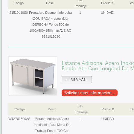
Un.
Codigo
Desc.
Precio X
Vol
Embalaje
IS1510L10S0
Fregadero Desmontado cuba
1
UNIDAD
IZQUIERDA + escurridor
DERECHA Fondo 500 de
1000x500x850h mm AVEIRO
IS1510L10S0
Estante Adicional Acero Inox
Fondo 700 Con Longitud De
VER MÁS...
Solicitar mas informacion...
Un.
Codigo
Desc.
Precio X
Vo
Embalaje
WTA701500AS
Estante Adicional Acero
1
UNIDAD
Inoxidable Para Mesa De
Trabajo Fondo 700 Con