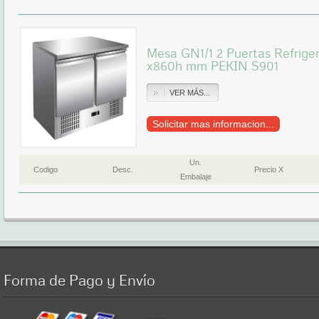
Mesa GN1/1 2 Puertas Refrig
x860h mm PEKIN S901
VER MÁS...
Solicitar mas informacion...
Un.
Codigo
Desc.
Precio X
Embalaje
Forma
de Pago y Envío