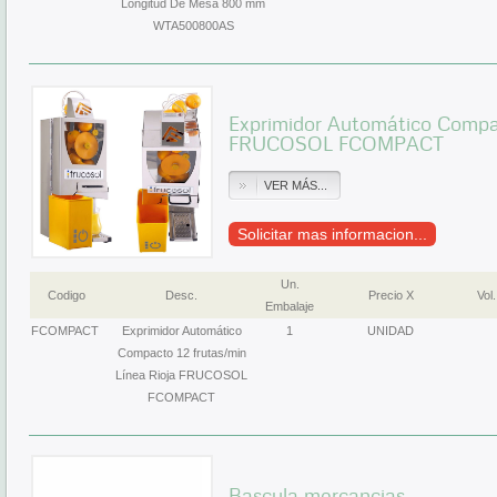
Longitud De Mesa 800 mm
WTA500800AS
Exprimidor Automático Compac
FRUCOSOL FCOMPACT
VER MÁS...
Solicitar mas informacion...
Un.
Codigo
Desc.
Precio X
Vol.
Embalaje
FCOMPACT
Exprimidor Automático
1
UNIDAD
Compacto 12 frutas/min
Línea Rioja FRUCOSOL
FCOMPACT
Bascula mercanci­as