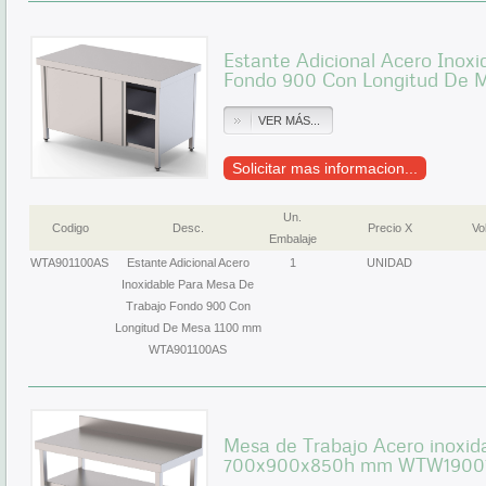
Estante Adicional Acero Inox
Fondo 900 Con Longitud De
VER MÁS...
Solicitar mas informacion...
Un.
Codigo
Desc.
Precio X
Vol
Embalaje
WTA901100AS
Estante Adicional Acero
1
UNIDAD
Inoxidable Para Mesa De
Trabajo Fondo 900 Con
Longitud De Mesa 1100 mm
WTA901100AS
Mesa de Trabajo Acero inoxid
700x900x850h mm WTW1900