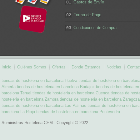
Gastos de Envío
01
Forma de Pago
02
Condiciones de Compra
03
Inicio
Quiénes Somos
Ofertas
Donde Estamos
Noticias
Contac
tiendas de hosteleria en barcelona Huelva
tiendas de hosteleria en barcelo
Almería
tiendas de hosteleria en barcelona Badajoz
tiendas de hosteleria e
barcelona Teruel
tiendas de hosteleria en barcelona Cuenca
tiendas de host
hosteleria en barcelona Zamora
tiendas de hosteleria en barcelona Zaragoza
tiendas de hosteleria en barcelona Las Palmas
tiendas de hosteleria en bar
barcelona La Rioja
tiendas de hosteleria en barcelona Pontevedra
Suministros Hosteleria CEM - Copyright © 2022.