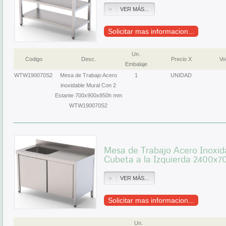
VER MÁS...
Solicitar mas informacion...
Un.
Codigo
Desc.
Precio X
Vol
Embalaje
WTW190070S2
Mesa de Trabajo Acero
1
UNIDAD
inoxidable Mural Con 2
Estante 700x900x850h mm
WTW190070S2
Mesa de Trabajo Acero Inoxid
Cubeta a la Izquierda 2400
VER MÁS...
Solicitar mas informacion...
Un.