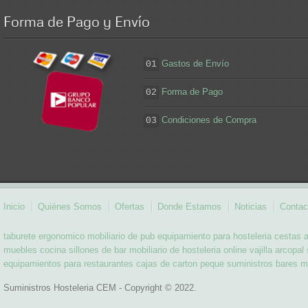
Forma
de Pago y Envío
Gastos de Envío
01
Forma de Pago
02
Condiciones de Compra
03
Inicio
Quiénes Somos
Ofertas
Donde Estamos
Noticias
Contac
taburete ergonomico
mobiliario de pub
equipamiento para hosteleria
cestas 
muebles cocina
sillones de bar
mobiliario de hosteleria online
vajilla arcopal
equipamientos para restaurantes
cajas de carton peque
suministros bares
m
Suministros Hosteleria CEM - Copyright © 2022.