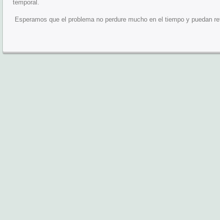
temporal.
Esperamos que el problema no perdure mucho en el tiempo y puedan ret