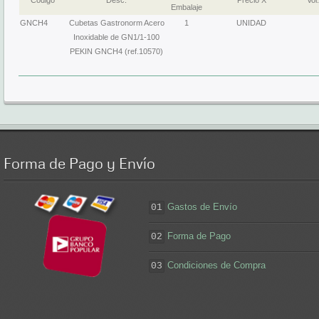
Codigo
Desc.
Precio X
Vol.
Embalaje
GNCH4
Cubetas Gastronorm Acero
1
UNIDAD
Inoxidable de GN1/1-100
PEKIN GNCH4 (ref.10570)
Forma
de Pago y Envío
Gastos de Envío
01
Forma de Pago
02
Condiciones de Compra
03