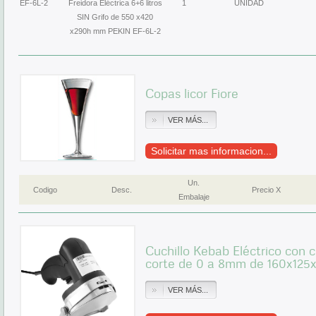
EF-6L-2
Freidora Eléctrica 6+6 litros
1
UNIDAD
SIN Grifo de 550 x420
x290h mm PEKIN EF-6L-2
Copas licor Fiore
VER MÁS...
Solicitar mas informacion...
Un.
Codigo
Desc.
Precio X
Embalaje
Cuchillo Kebab Eléctrico con 
corte de 0 a 8mm de 160x125
VER MÁS...