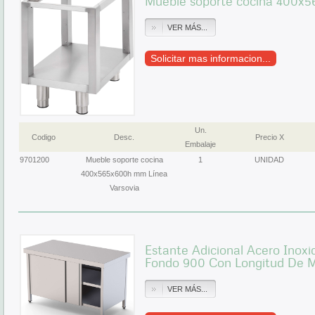
Mueble soporte cocina 400x5
VER MÁS...
Solicitar mas informacion...
Un.
Codigo
Desc.
Precio X
Embalaje
9701200
Mueble soporte cocina
1
UNIDAD
400x565x600h mm Línea
Varsovia
Estante Adicional Acero Inox
Fondo 900 Con Longitud De
VER MÁS...