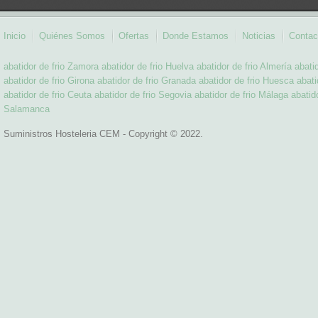
Inicio
Quiénes Somos
Ofertas
Donde Estamos
Noticias
Contac
abatidor de frio Zamora
abatidor de frio Huelva
abatidor de frio Almería
abati
abatidor de frio Girona
abatidor de frio Granada
abatidor de frio Huesca
abati
abatidor de frio Ceuta
abatidor de frio Segovia
abatidor de frio Málaga
abatido
Salamanca
Suministros Hosteleria CEM - Copyright © 2022.