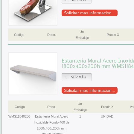
Solicitar mas informacion...
Un.
Codigo
Desc.
Precio X
Embalaje
Estantería Mural Acero Inoxi
1800x400x200h mm WMS118
VER MÁS...
Solicitar mas informacion...
Un.
Codigo
Desc.
Precio X
Vol
Embalaje
WMS11840200
Estantería Mural Acero
1
UNIDAD
Inoxidable Fondo 400 de
1800x400x200h mm