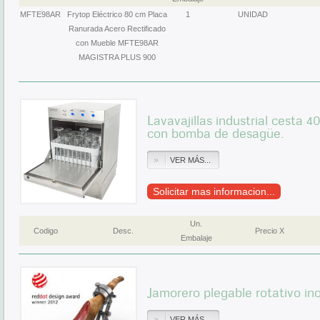
MFTE98AR
Frytop Eléctrico 80 cm Placa
1
UNIDAD
Ranurada Acero Rectificado
con Mueble MFTE98AR
MAGISTRA PLUS 900
Lavavajillas industrial cesta
con bomba de desagüe.
VER MÁS...
Solicitar mas informacion...
Un.
Codigo
Desc.
Precio X
Embalaje
Jamorero plegable rotativo in
VER MÁS...