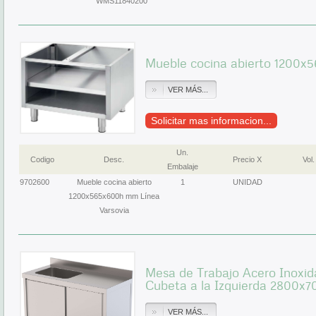
WMS11840200
Mueble cocina abierto 1200x
VER MÁS...
Solicitar mas informacion...
Un.
Codigo
Desc.
Precio X
Vol.
Embalaje
9702600
Mueble cocina abierto
1
UNIDAD
1200x565x600h mm Línea
Varsovia
Mesa de Trabajo Acero Inoxid
Cubeta a la Izquierda 2800
VER MÁS...