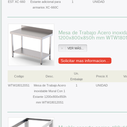
EST XC-660
Estante adicional para
1
UNIDAD
armarios XC-660C
Mesa de Trabajo Acero inoxid
1200x800x850h mm WTW1801
VER MÁS...
Solicitar mas informacion...
Un.
Codigo
Desc.
Precio X
Vol
Embalaje
WTW180120S1
Mesa de Trabajo Acero
1
UNIDAD
inoxidable Mural Con 1
Estante 1200x800x850h
mm WTW180120S1