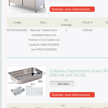
Solicitar mas informacion...
Un.
Codigo
Desc.
Precio X
Vo
Embalaje
WTW17028LBSD
Mesa de Trabajo Acero
1
UNIDAD
Inoxidable Mural Con
Puertas y Con Cubeta a la
Izquierda 2800x700x850h
mm WTW17028LBSD
Cubetas Gastronorm Acero In
GNCH4 (ref.10570)
VER MÁS...
Solicitar mas informacion...
Un.