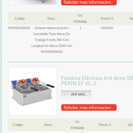
Solicitar mas informacion...
Un.
Codigo
Desc.
Precio X
Vo
Embalaje
WTA902000AS
Estante Adicional Acero
1
UNIDAD
Inoxidable Para Mesa De
Trabajo Fondo 900 Con
Longitud De Mesa 2000 mm
WTA902000AS
Freidora Eléctrica 6+6 litros
PEKIN EF-6L-2
VER MÁS...
Solicitar mas informacion...
Un.
Codigo
Desc.
Precio X
Vol.
Embalaje