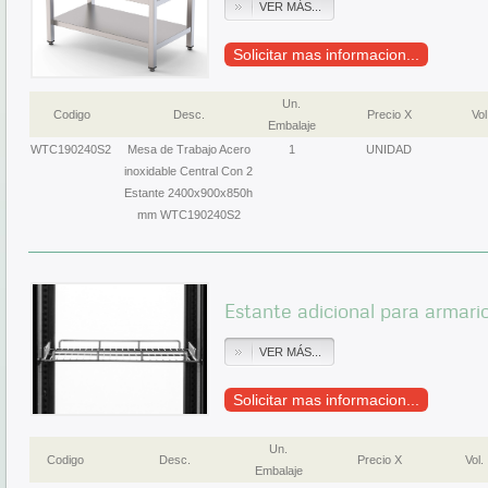
VER MÁS...
Solicitar mas informacion...
Un.
Codigo
Desc.
Precio X
Vol
Embalaje
WTC190240S2
Mesa de Trabajo Acero
1
UNIDAD
inoxidable Central Con 2
Estante 2400x900x850h
mm WTC190240S2
Estante adicional para armar
VER MÁS...
Solicitar mas informacion...
Un.
Codigo
Desc.
Precio X
Vol.
Embalaje