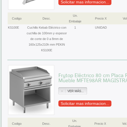
Solicitar mas informacion...
Un.
Codigo
Desc.
Precio X
Vol
Embalaje
KS100E
Cuchillo Kebab Eléctrico con
1
UNIDAD
cuchilla de 100mm y espesor
de corte de 0 a 8mm de
160x125x210h mm PEKIN
KS100E
Frytop Eléctrico 80 cm Placa
Mueble MFTE98AR MAGISTR
VER MÁS...
Solicitar mas informacion...
Un.
Codigo
Desc.
Precio X
Vol.
Embalaje