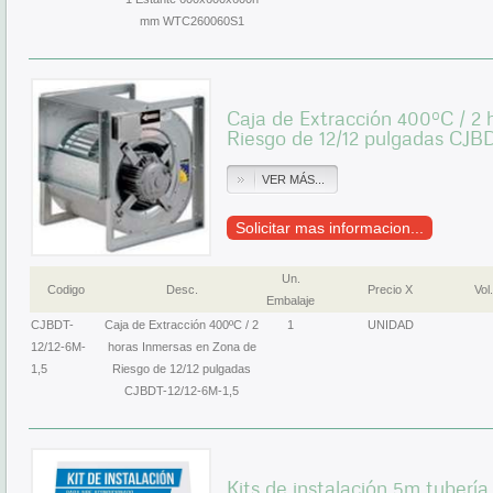
mm WTC260060S1
Caja de Extracción 400ºC / 2
Riesgo de 12/12 pulgadas CJBD
VER MÁS...
Solicitar mas informacion...
Un.
Codigo
Desc.
Precio X
Vol.
Embalaje
CJBDT-
Caja de Extracción 400ºC / 2
1
UNIDAD
12/12-6M-
horas Inmersas en Zona de
1,5
Riesgo de 12/12 pulgadas
CJBDT-12/12-6M-1,5
Kits de instalación 5m tubería 