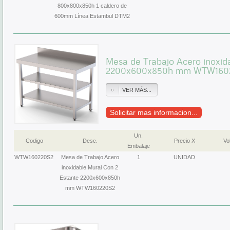
800x800x850h 1 caldero de
600mm Línea Estambul DTM2
Mesa de Trabajo Acero inoxid
2200x600x850h mm WTW160
VER MÁS...
Solicitar mas informacion...
Un.
Codigo
Desc.
Precio X
Vol
Embalaje
WTW160220S2
Mesa de Trabajo Acero
1
UNIDAD
inoxidable Mural Con 2
Estante 2200x600x850h
mm WTW160220S2