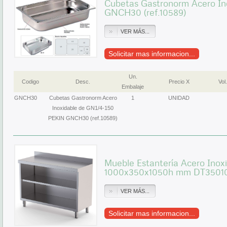
Cubetas Gastronorm Acero In
GNCH30 (ref.10589)
VER MÁS...
Solicitar mas informacion...
Un.
Codigo
Desc.
Precio X
Vol.
Embalaje
GNCH30
Cubetas Gastronorm Acero
1
UNIDAD
Inoxidable de GN1/4-150
PEKIN GNCH30 (ref.10589)
Mueble Estantería Acero Inox
1000x350x1050h mm DT3501
VER MÁS...
Solicitar mas informacion...