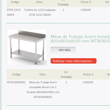
Codigo
Desc.
Precio X
Vol.
Embalaje
DTM-12/12-
Turbina de 12/12 pulgadas
1
UNIDAD
6M3/4
DTM-12/12-6M3/4
Mesa de Trabajo Acero inoxid
800x800x850h mm WTW1800
VER MÁS...
Solicitar mas informacion...
Un.
Codigo
Desc.
Precio X
Vol
Embalaje
WTW180080S1
Mesa de Trabajo Acero
1
UNIDAD
inoxidable Mural Con 1
Estante 800x800x850h mm
WTW180080S1