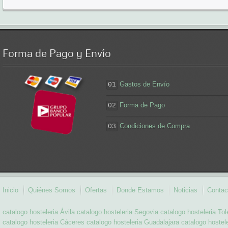
Forma
de Pago y Envío
Gastos de Envío
01
Forma de Pago
02
Condiciones de Compra
03
Inicio
Quiénes Somos
Ofertas
Donde Estamos
Noticias
Contac
catalogo hosteleria Ávila
catalogo hosteleria Segovia
catalogo hosteleria To
catalogo hosteleria Cáceres
catalogo hosteleria Guadalajara
catalogo hostel