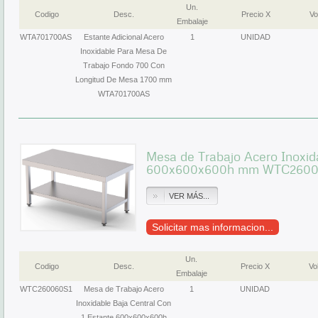
Un.
Codigo
Desc.
Precio X
Vo
Embalaje
WTA701700AS
Estante Adicional Acero
1
UNIDAD
Inoxidable Para Mesa De
Trabajo Fondo 700 Con
Longitud De Mesa 1700 mm
WTA701700AS
Mesa de Trabajo Acero Inoxid
600x600x600h mm WTC2600
VER MÁS...
Solicitar mas informacion...
Un.
Codigo
Desc.
Precio X
Vol
Embalaje
WTC260060S1
Mesa de Trabajo Acero
1
UNIDAD
Inoxidable Baja Central Con
1 Estante 600x600x600h