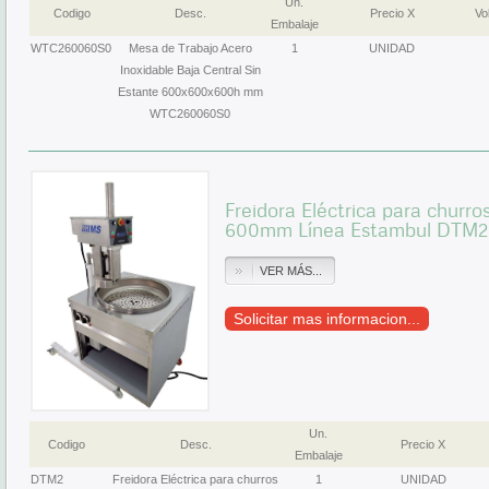
Un.
Codigo
Desc.
Precio X
Vol
Embalaje
WTC260060S0
Mesa de Trabajo Acero
1
UNIDAD
Inoxidable Baja Central Sin
Estante 600x600x600h mm
WTC260060S0
Freidora Eléctrica para churr
600mm Línea Estambul DTM2
VER MÁS...
Solicitar mas informacion...
Un.
Codigo
Desc.
Precio X
Embalaje
DTM2
Freidora Eléctrica para churros
1
UNIDAD