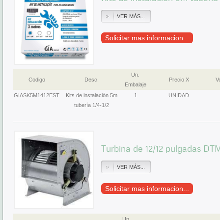
VER MÁS...
Solicitar mas informacion...
Un.
Codigo
Desc.
Precio X
Vo
Embalaje
GIASK5M1412EST
Kits de instalación 5m
1
UNIDAD
tubería 1/4-1/2
Turbina de 12/12 pulgadas DT
VER MÁS...
Solicitar mas informacion...
Un.