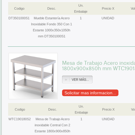
Un.
Codigo
Desc.
Precio X
Vol
Embalaje
DT3501000S1
Mueble Estantería Acero
1
UNIDAD
Inoxidable Fondo 350 Con 1
Estante 1000x350x1050h
mm DT3501000S1
Mesa de Trabajo Acero inoxid
1800x900x850h mm WTC1901
VER MÁS...
Solicitar mas informacion...
Un.
Codigo
Desc.
Precio X
Vol
Embalaje
WTC190180S2
Mesa de Trabajo Acero
1
UNIDAD
inoxidable Central Con 2
Estante 1800x900x850h