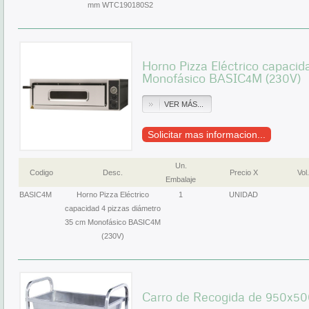
mm WTC190180S2
Horno Pizza Eléctrico capacid
Monofásico BASIC4M (230V)
VER MÁS...
Solicitar mas informacion...
Un.
Codigo
Desc.
Precio X
Vol.
Embalaje
BASIC4M
Horno Pizza Eléctrico
1
UNIDAD
capacidad 4 pizzas diámetro
35 cm Monofásico BASIC4M
(230V)
Carro de Recogida de 950x