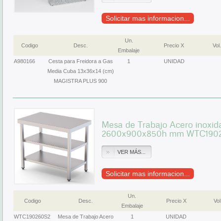
Solicitar mas informacion...
Un.
Codigo
Desc.
Precio X
Vol.
Embalaje
A980166
Cesta para Freidora a Gas
1
UNIDAD
Media Cuba 13x36x14 (cm)
MAGISTRA PLUS 900
Mesa de Trabajo Acero inoxid
2600x900x850h mm WTC190
VER MÁS...
Solicitar mas informacion...
Un.
Codigo
Desc.
Precio X
Vol
Embalaje
WTC190260S2
Mesa de Trabajo Acero
1
UNIDAD