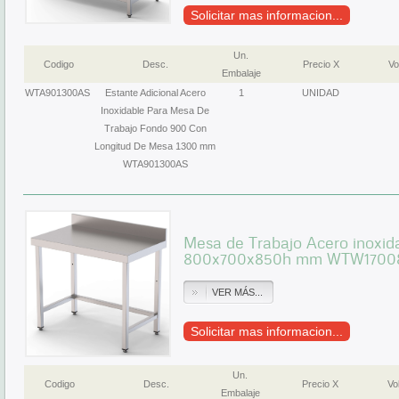
Solicitar mas informacion...
Un.
Codigo
Desc.
Precio X
Vo
Embalaje
WTA901300AS
Estante Adicional Acero
1
UNIDAD
Inoxidable Para Mesa De
Trabajo Fondo 900 Con
Longitud De Mesa 1300 mm
WTA901300AS
Mesa de Trabajo Acero inoxid
800x700x850h mm WTW17008
VER MÁS...
Solicitar mas informacion...
Un.
Codigo
Desc.
Precio X
Vol
Embalaje