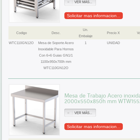
VER MÁS...
Solicitar mas informacion...
Un.
Codigo
Desc.
Precio X
Vo
Embalaje
WTC110GN12O
Mesa de Soporte Acero
1
UNIDAD
Inoxidable Para Hornos
Con 6+6 Guias GN1/1
1100x950x700h mm
WTC110GN12O
Mesa de Trabajo Acero inoxid
2000x550x850h mm WTW155
VER MÁS...
Solicitar mas informacion...