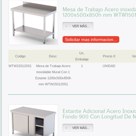
Mesa de Trabajo Acero inoxid
1200x500x850h mm WTW1501
VER MÁS...
Solicitar mas informacion...
Un.
Codigo
Desc.
Precio X
Vol
Embalaje
WTW150120S1
Mesa de Trabajo Acero
1
UNIDAD
inoxidable Mural Con 1
Estante 1200x500x850h
mm WTW150120S1
Estante Adicional Acero Inox
Fondo 900 Con Longitud De
VER MÁS...