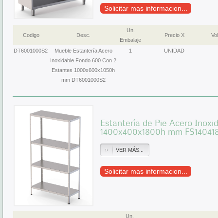
Solicitar mas informacion...
Un.
Codigo
Desc.
Precio X
Vol
Embalaje
DT6001000S2
Mueble Estantería Acero
1
UNIDAD
Inoxidable Fondo 600 Con 2
Estantes 1000x600x1050h
mm DT6001000S2
Estantería de Pie Acero Inoxi
1400x400x1800h mm FS14041
VER MÁS...
Solicitar mas informacion...
Un.