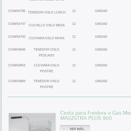
COM/54785
12
UNIDAD
TENEDOR OSLO LUNCH
COM/54747
12
UNIDAD
CUCHILLO OSLO MESA
COM/54792
12
UNIDAD
CUCHARA OSLO MOKA
COM/54846
TENEDOR OSLO
12
UNIDAD
PESCADO
COM/54853
CUCHARA OSLO
12
UNIDAD
POSTRE
COM/54860
TENEDOR OSLO
12
UNIDAD
POSTRE
Cesta para Freidora a Gas Me
MAGISTRA PLUS 900
VER MÁS...