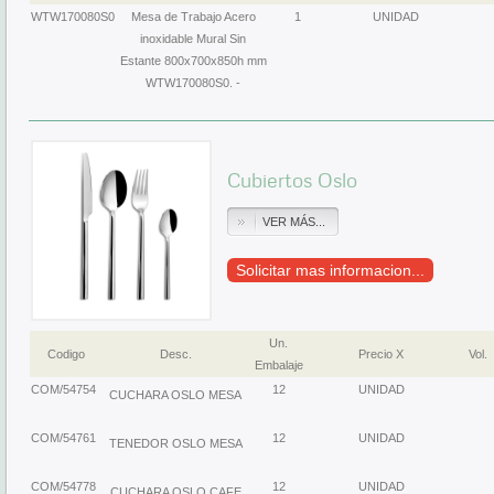
WTW170080S0
Mesa de Trabajo Acero
1
UNIDAD
inoxidable Mural Sin
Estante 800x700x850h mm
WTW170080S0. -
Cubiertos Oslo
VER MÁS...
Solicitar mas informacion...
Un.
Codigo
Desc.
Precio X
Vol.
Embalaje
COM/54754
12
UNIDAD
CUCHARA OSLO MESA
COM/54761
12
UNIDAD
TENEDOR OSLO MESA
COM/54778
12
UNIDAD
CUCHARA OSLO CAFE