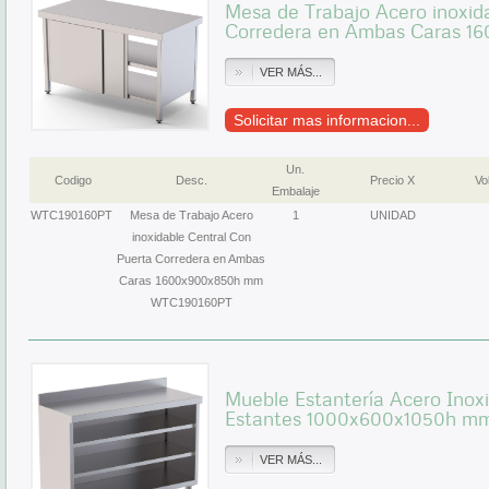
Mesa de Trabajo Acero inoxid
Corredera en Ambas Caras 
VER MÁS...
Solicitar mas informacion...
Un.
Codigo
Desc.
Precio X
Vol
Embalaje
WTC190160PT
Mesa de Trabajo Acero
1
UNIDAD
inoxidable Central Con
Puerta Corredera en Ambas
Caras 1600x900x850h mm
WTC190160PT
Mueble Estantería Acero Inox
Estantes 1000x600x1050h m
VER MÁS...