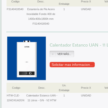
Codigo
Desc.
Precio X
Vol
Embalaje
FS140418S40
Estantería de Pie Acero
1
UNIDAD
Inoxidable Fondo 400 de
1400x400x1800h mm
FS140418S40
Calentador Estanco UAN - 11 
VER MÁS...
Solicitar mas informacion...
Un.
Codigo
Desc.
Precio X
Vol
Embalaje
HTW-CLE-
Calentador Estanco UAN -
1
UNIDAD
11NOXUA2GN
11 Litros - GN - V2 HTW