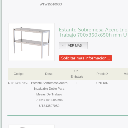
WTW155100SD
Estante Sobremesa Acero Ino
Trabajo 700x350x650h mm U
VER MÁS...
Solicitar mas informacion...
Un.
Codigo
Desc.
Precio X
Vol
Embalaje
UTS135070S2
Estante Sobremesa Acero
1
UNIDAD
Inoxidable Doble Para
Mesas De Trabajo
700x350x650h mm
UTS135070S2