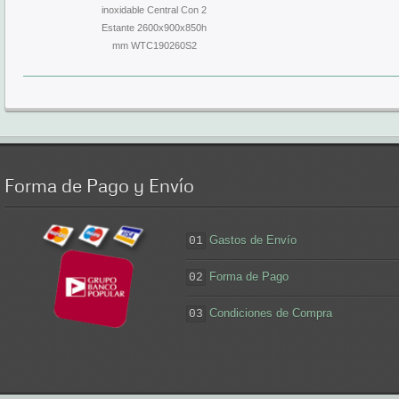
inoxidable Central Con 2
Estante 2600x900x850h
mm WTC190260S2
Forma
de Pago y Envío
Gastos de Envío
01
Forma de Pago
02
Condiciones de Compra
03