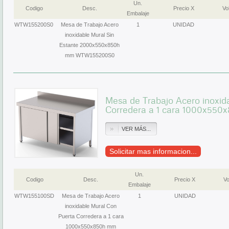
Un.
Codigo
Desc.
Precio X
Vol
Embalaje
WTW155200S0
Mesa de Trabajo Acero
1
UNIDAD
inoxidable Mural Sin
Estante 2000x550x850h
mm WTW155200S0
Mesa de Trabajo Acero inoxid
Corredera a 1 cara 1000x5
VER MÁS...
Solicitar mas informacion...
Un.
Codigo
Desc.
Precio X
Vo
Embalaje
WTW155100SD
Mesa de Trabajo Acero
1
UNIDAD
inoxidable Mural Con
Puerta Corredera a 1 cara
1000x550x850h mm