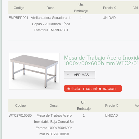
Un.
Codigo
Desc.
Precio X
Vol.
Embalaje
EMPBPR001
Abrillantadora Secadora de
1
UNIDAD
Copas 720 ud/hora Línea
Estambul EMPBPR001
Mesa de Trabajo Acero Inoxida
1000x700x600h mm WTC270
VER MÁS...
Solicitar mas informacion...
Un.
Codigo
Desc.
Precio X
Vol
Embalaje
WTC270100S0
Mesa de Trabajo Acero
1
UNIDAD
Inoxidable Baja Central Sin
Estante 1000x700x600h
mm WTC270100S0