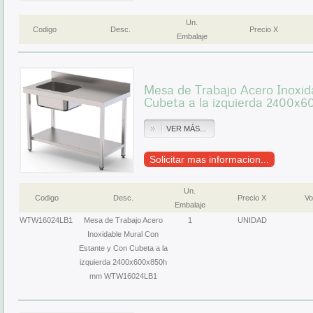
Un.
Codigo
Desc.
Precio X
Embalaje
Mesa de Trabajo Acero Inoxid
Cubeta a la izquierda 2400
VER MÁS...
Solicitar mas informacion...
Un.
Codigo
Desc.
Precio X
Vo
Embalaje
WTW16024LB1
Mesa de Trabajo Acero
1
UNIDAD
Inoxidable Mural Con
Estante y Con Cubeta a la
izquierda 2400x600x850h
mm WTW16024LB1