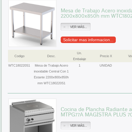
Mesa de Trabajo Acero inoxida
2200x800x850h mm WTC1802
VER MÁS...
Solicitar mas informacion...
Un.
Codigo
Desc.
Precio X
Vol
Embalaje
WTC180220S1
Mesa de Trabajo Acero
1
UNIDAD
inoxidable Central Con 1
Estante 2200x800x850h
mm WTC180220S1
Cocina de Plancha Radiante 
MTPG77A MAGISTRA PLUS 7
VER MÁS...