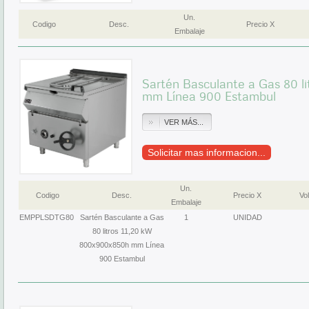
Un.
Codigo
Desc.
Precio X
Embalaje
Sartén Basculante a Gas 80 l
mm Línea 900 Estambul
VER MÁS...
Solicitar mas informacion...
Un.
Codigo
Desc.
Precio X
Vol
Embalaje
EMPPLSDTG80
Sartén Basculante a Gas
1
UNIDAD
80 litros 11,20 kW
800x900x850h mm Línea
900 Estambul