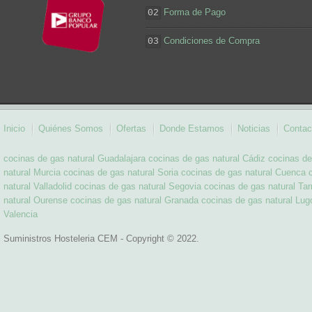
Forma de Pago
02
Condiciones de Compra
03
Inicio
Quiénes Somos
Ofertas
Donde Estamos
Noticias
Contac
cocinas de gas natural Guadalajara
cocinas de gas natural Cádiz
cocinas de
natural Murcia
cocinas de gas natural Soria
cocinas de gas natural Cuenca
natural Valladolid
cocinas de gas natural Segovia
cocinas de gas natural Ta
natural Ourense
cocinas de gas natural Granada
cocinas de gas natural Lug
Valencia
Suministros Hosteleria CEM - Copyright © 2022.