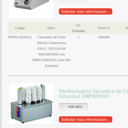
Solicitar mas informacion...
Un.
Codigo
Desc.
Precio X
Vo
Embalaje
EMPPLS9DE010
Calentador de Fritos
1
UNIDAD
Eléctrico Sobremesa
GN1/1 -150 0,65 kW
400x900x300h mm
EMPPLS9DE010 Línea 900
Estambul
Abrillantadora Secadora de C
Estambul EMPBPR001
VER MÁS...
Solicitar mas informacion...