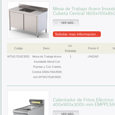
Mesa de Trabajo Acero Inoxid
Cubeta Central 1800x700x8
VER MÁS...
Solicitar mas informacion...
Un.
Codigo
Desc.
Precio X
Vo
Embalaje
WTW17018CBSD
Mesa de Trabajo Acero
1
UNIDAD
Inoxidable Mural Con
Puertas y Con Cubeta
Central 1800x700x850h
mm WTW17018CBSD
Calentador de Fritos Eléctric
400x900x300h mm EMPPLS9D
VER MÁS...