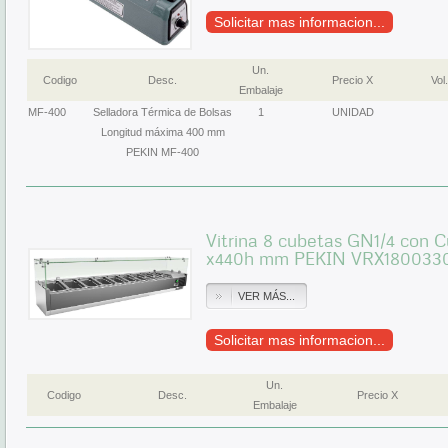
Solicitar mas informacion...
Un.
Codigo
Desc.
Precio X
Vol.
Embalaje
MF-400
Selladora Térmica de Bolsas
1
UNIDAD
Longitud máxima 400 mm
PEKIN MF-400
Vitrina 8 cubetas GN1/4 con C
x440h mm PEKIN VRX180033
VER MÁS...
Solicitar mas informacion...
Un.
Codigo
Desc.
Precio X
Embalaje