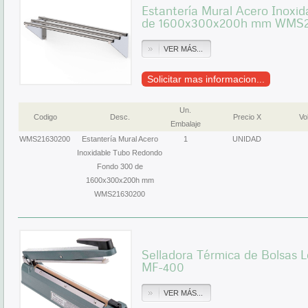
Estantería Mural Acero Inox
de 1600x300x200h mm WMS
VER MÁS...
Solicitar mas informacion...
Un.
Codigo
Desc.
Precio X
Vol
Embalaje
WMS21630200
Estantería Mural Acero
1
UNIDAD
Inoxidable Tubo Redondo
Fondo 300 de
1600x300x200h mm
WMS21630200
Selladora Térmica de Bolsas
MF-400
VER MÁS...