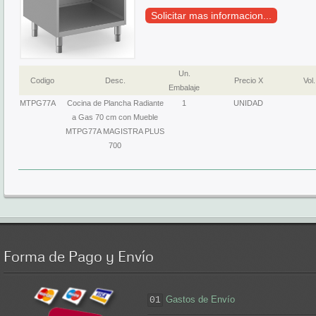
Solicitar mas informacion...
Un.
Codigo
Desc.
Precio X
Vol.
Embalaje
MTPG77A
Cocina de Plancha Radiante
1
UNIDAD
a Gas 70 cm con Mueble
MTPG77A MAGISTRA PLUS
700
Forma
de Pago y Envío
Gastos de Envío
01