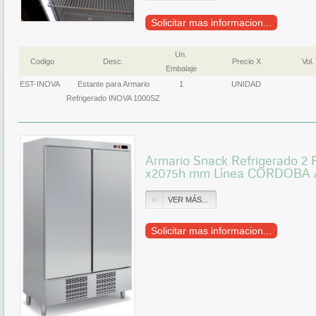
Solicitar mas informacion...
Un.
Codigo
Desc.
Precio X
Vol.
Embalaje
EST-INOVA
Estante para Armario
1
UNIDAD
Refrigerado INOVA 1000SZ
Armario Snack Refrigerado 2 
x2075h mm Línea CORDOBA 
VER MÁS...
Solicitar mas informacion...