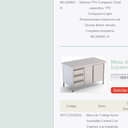
MC20080C-
Sistema TPV Compacto Táctil
H
capacitiva: TPV
Compacto+Cajón
Portamonedas+Impresora de
Tickets 80mm Versión
Completa Hostelería
MC20080C-H
Mesa de
Izquie
VER 
Solicita
Codigo
Desc.
Emb
WTC17016DDL
Mesa de Trabajo Acero
Inoxidable Central Con
Cajones a la Izquierda