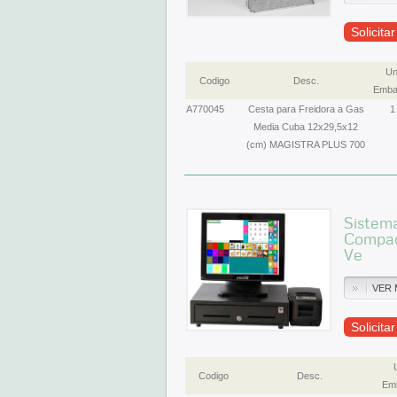
Solicita
Un
Codigo
Desc.
Emba
A770045
Cesta para Freidora a Gas
1
Media Cuba 12x29,5x12
(cm) MAGISTRA PLUS 700
Sistema
Compac
Ve
VER 
Solicita
Codigo
Desc.
Emb