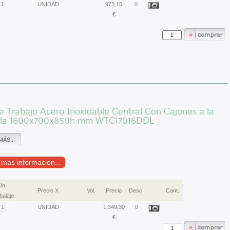
1
UNIDAD
973,15
0
€
 Trabajo Acero Inoxidable Central Con Cajones a la
rda 1600x700x850h mm WTC17016DDL
MÁS...
r mas informacion...
Un.
Precio X
Vol.
Precio
Desc.
Cant.
alaje
1
UNIDAD
1.349,30
0
€