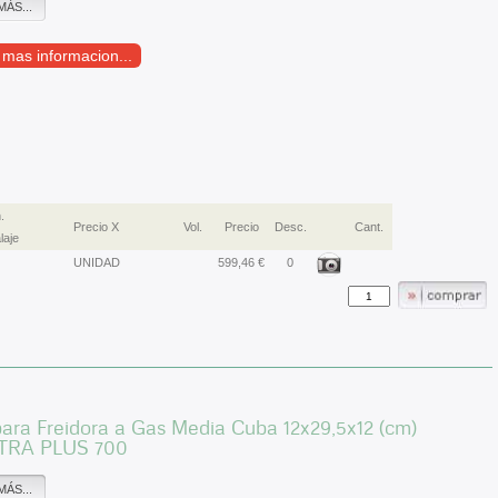
MÁS...
r mas informacion...
.
Precio X
Vol.
Precio
Desc.
Cant.
laje
UNIDAD
599,46 €
0
ara Freidora a Gas Media Cuba 12x29,5x12 (cm)
TRA PLUS 700
MÁS...