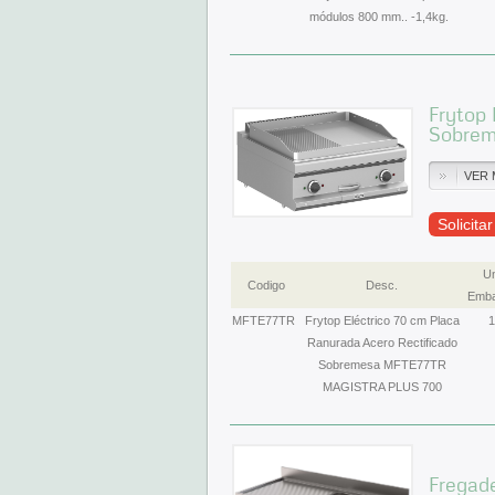
módulos 800 mm.. -1,4kg.
Frytop 
Sobrem
VER 
Solicita
Un
Codigo
Desc.
Emba
MFTE77TR
Frytop Eléctrico 70 cm Placa
1
Ranurada Acero Rectificado
Sobremesa MFTE77TR
MAGISTRA PLUS 700
Fregade