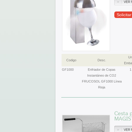
VER 
Solicita
Un
Codigo
Desc.
Emba
GF1000
Enfriador de Copas
1
Instantáneo de CO2
FRUCOSOL GF1000 Línea
Rioja
Cesta p
MAGIS
VER 