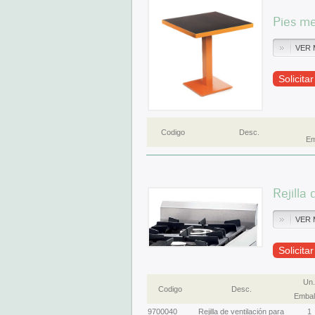
Pies m
VER 
Solicita
Codigo
Desc.
Em
Rejilla
VER 
Solicita
Un.
Codigo
Desc.
Embal
9700040
Rejilla de ventilación para
1