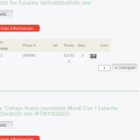
600 Sin Estante 1400x600x850h mm
MÁS...
r mas informacion...
Un.
Precio X
Vol.
Precio
Desc.
Cant.
alaje
1
UNIDAD
523,93
0
€
 Trabajo Acero inoxidable Mural Con 1 Estante
700x850h mm WTW170260S1
MÁS...
r mas informacion...