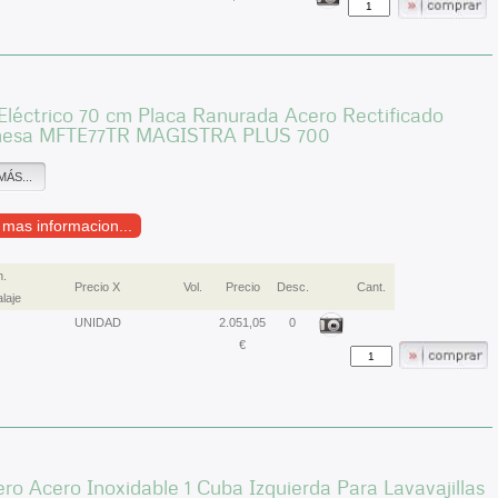
Eléctrico 70 cm Placa Ranurada Acero Rectificado
esa MFTE77TR MAGISTRA PLUS 700
MÁS...
r mas informacion...
.
Precio X
Vol.
Precio
Desc.
Cant.
laje
UNIDAD
2.051,05
0
€
ro Acero Inoxidable 1 Cuba Izquierda Para Lavavajillas