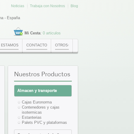
Noticias
Trabaja con Nosotros
Blog
na - España
Mi Cesta
:
0 articulos
 ESTAMOS
CONTACTO
OTROS:
Nuestros
Productos
Almacen y transporte
Cajas Euronorma
Contenedores y cajas
isotermicas
Estanterias
Palets PVC y plataformas