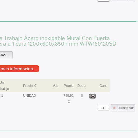
 Trabajo Acero inoxidable Mural Con Puerta
era a 1 cara 1200x600x850h mm WTW160120SD
MÁS...
r mas informacion...
Un.
Precio X
Vol.
Precio
Desc.
Cant.
balaje
1
UNIDAD
799,92
0
€