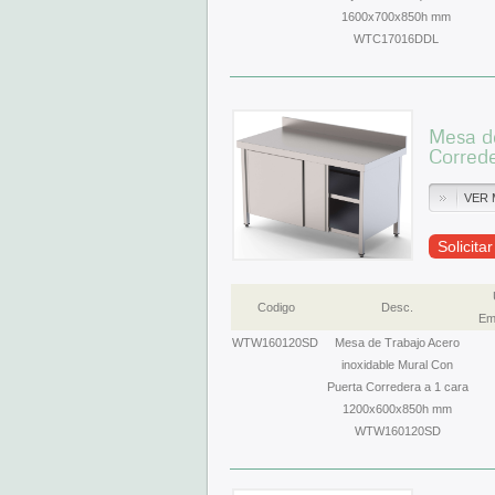
1600x700x850h mm
WTC17016DDL
Mesa de
Corred
VER 
Solicita
Codigo
Desc.
Em
WTW160120SD
Mesa de Trabajo Acero
inoxidable Mural Con
Puerta Corredera a 1 cara
1200x600x850h mm
WTW160120SD