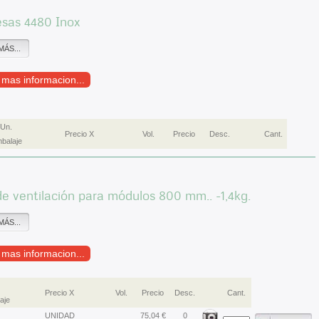
esas 4480 Inox
MÁS...
r mas informacion...
Un.
Precio X
Vol.
Precio
Desc.
Cant.
balaje
 de ventilación para módulos 800 mm.. -1,4kg.
MÁS...
r mas informacion...
Precio X
Vol.
Precio
Desc.
Cant.
aje
UNIDAD
75,04 €
0