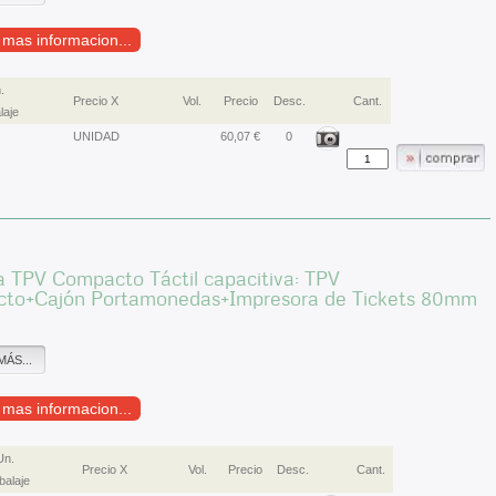
r mas informacion...
.
Precio X
Vol.
Precio
Desc.
Cant.
laje
UNIDAD
60,07 €
0
 TPV Compacto Táctil capacitiva: TPV
to+Cajón Portamonedas+Impresora de Tickets 80mm
MÁS...
r mas informacion...
Un.
Precio X
Vol.
Precio
Desc.
Cant.
alaje