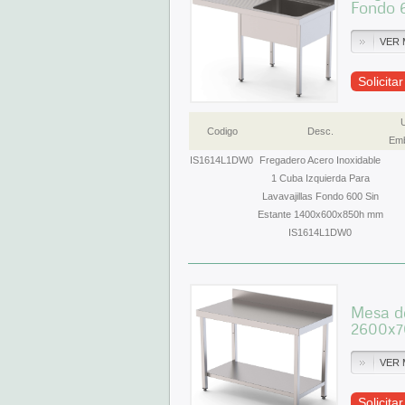
Fondo 
VER 
Solicita
Codigo
Desc.
Emb
IS1614L1DW0
Fregadero Acero Inoxidable
1 Cuba Izquierda Para
Lavavajillas Fondo 600 Sin
Estante 1400x600x850h mm
IS1614L1DW0
Mesa de
2600x
VER 
Solicita