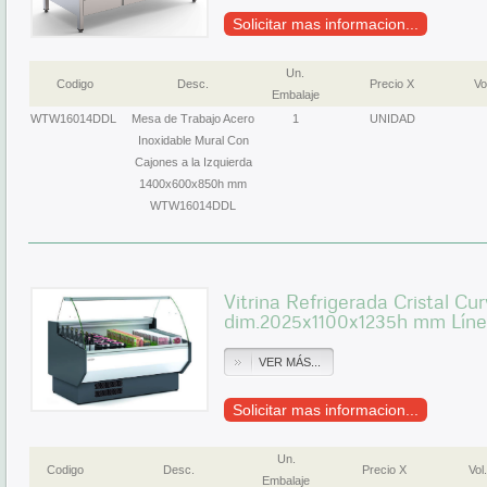
Solicitar mas informacion...
Un.
Codigo
Desc.
Precio X
Vo
Embalaje
WTW16014DDL
Mesa de Trabajo Acero
1
UNIDAD
Inoxidable Mural Con
Cajones a la Izquierda
1400x600x850h mm
WTW16014DDL
Vitrina Refrigerada Cristal Cu
dim.2025x1100x1235h mm Lín
VER MÁS...
Solicitar mas informacion...
Un.
Codigo
Desc.
Precio X
Vol.
Embalaje