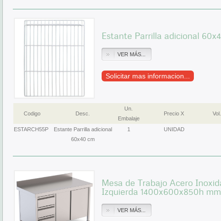
Estante Parrilla adicional 60x
VER MÁS...
Solicitar mas informacion...
Un.
Codigo
Desc.
Precio X
Vol.
Embalaje
ESTARCH55P
Estante Parrilla adicional
1
UNIDAD
60x40 cm
Mesa de Trabajo Acero Inoxid
Izquierda 1400x600x850h m
VER MÁS...