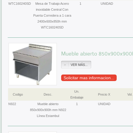
WTC160240SD
Mesa de Trabajo Acero
1
UNIDAD
inoxidable Central Con
Puerta Corredera a 1 cara
2400x600x850h mm
WTC160240SD
Mueble abierto 850x900x900
VER MÁS...
Solicitar mas informacion...
Un.
Codigo
Desc.
Precio X
Vol.
Embalaje
N922
Mueble abierto
1
UNIDAD
850x900x900h mm N922
Línea Estambul