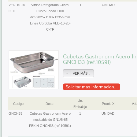
VED-10-20-
Vitrina Refrigerada Cristal
1
UNIDAD
C-TF
Curvo Fondo 1100
dim.2025x1100x1235h mm
Línea Córdoba VED-10-20-
C-TF
Cubetas Gastronorm Acero In
GNCH33 (ref.10591)
VER MÁS...
Solicitar mas informacion...
Un.
Codigo
Desc.
Precio X
Vol.
Embalaje
GNCH33
Cubetas Gastronorm Acero
1
UNIDAD
Inoxidable de GN1/6-65
PEKIN GNCH33 (ref.10591)