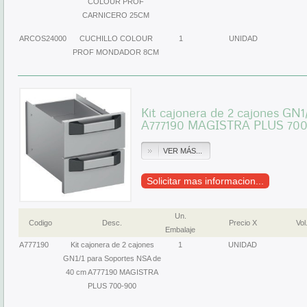
COLOUR PROF
CARNICERO 25CM
ARCOS24000
CUCHILLO COLOUR
1
UNIDAD
PROF MONDADOR 8CM
Kit cajonera de 2 cajones GN
A777190 MAGISTRA PLUS 70
VER MÁS...
Solicitar mas informacion...
Un.
Codigo
Desc.
Precio X
Vol
Embalaje
A777190
Kit cajonera de 2 cajones
1
UNIDAD
GN1/1 para Soportes NSA de
40 cm A777190 MAGISTRA
PLUS 700-900