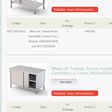
Solicitar mas informacion...
Un.
Codigo
Desc.
Precio X
Vol
Embalaje
WTC180180S1
Mesa de Trabajo Acero
1
UNIDAD
inoxidable Central Con 1
Estante 1800x800x850h
mm WTC180180S1
Mesa de Trabajo Acero inoxid
Corredera a 1 cara 2400x6
VER MÁS...
Solicitar mas informacion...
Un.
Codigo
Desc.
Precio X
Vol
Embalaje