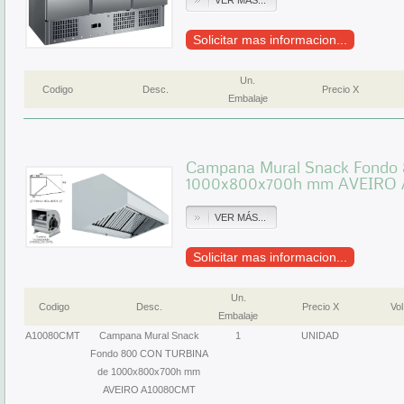
VER MÁS...
Solicitar mas informacion...
Un.
Codigo
Desc.
Precio X
Embalaje
Campana Mural Snack Fond
1000x800x700h mm AVEIRO
VER MÁS...
Solicitar mas informacion...
Un.
Codigo
Desc.
Precio X
Vol
Embalaje
A10080CMT
Campana Mural Snack
1
UNIDAD
Fondo 800 CON TURBINA
de 1000x800x700h mm
AVEIRO A10080CMT