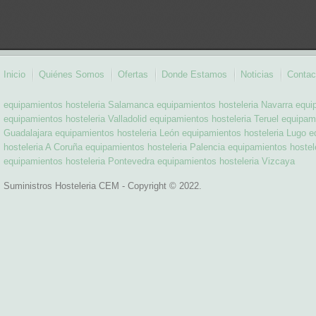
Inicio
Quiénes Somos
Ofertas
Donde Estamos
Noticias
Contac
equipamientos hosteleria Salamanca
equipamientos hosteleria Navarra
equi
equipamientos hosteleria Valladolid
equipamientos hosteleria Teruel
equipami
Guadalajara
equipamientos hosteleria León
equipamientos hosteleria Lugo
e
hosteleria A Coruña
equipamientos hosteleria Palencia
equipamientos hostel
equipamientos hosteleria Pontevedra
equipamientos hosteleria Vizcaya
Suministros Hosteleria CEM - Copyright © 2022.