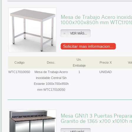
Mesa de Trabajo Acero inoxida
1000x700x850h mm WTC1701
VER MÁS...
Solicitar mas informacion...
Un.
Codigo
Desc.
Precio X
Vol
Embalaje
WTC170100S0
Mesa de Trabajo Acero
1
UNIDAD
inoxidable Central Sin
Estante 1000x700x850h
mm WTC170100S0
Mesa GN1/1 3 Puertas Prepara
Granito de 1365 x700 x1010