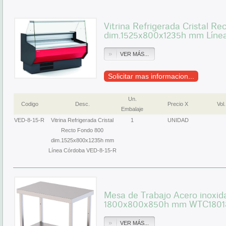
Vitrina Refrigerada Cristal R
dim.1525x800x1235h mm Líne
VER MÁS...
Solicitar mas informacion...
Un.
Codigo
Desc.
Precio X
Vol.
Embalaje
VED-8-15-R
Vitrina Refrigerada Cristal
1
UNIDAD
Recto Fondo 800
dim.1525x800x1235h mm
Línea Córdoba VED-8-15-R
Mesa de Trabajo Acero inoxida
1800x800x850h mm WTC1801
VER MÁS...