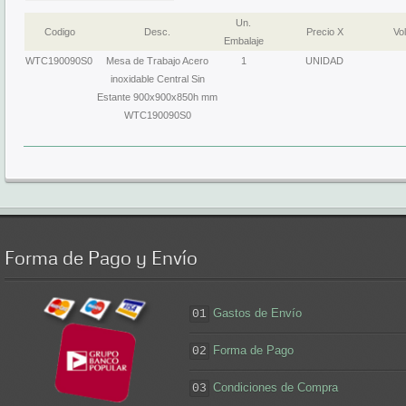
Un.
Codigo
Desc.
Precio X
Vol
Embalaje
WTC190090S0
Mesa de Trabajo Acero
1
UNIDAD
inoxidable Central Sin
Estante 900x900x850h mm
WTC190090S0
Forma
de Pago y Envío
Gastos de Envío
01
Forma de Pago
02
Condiciones de Compra
03