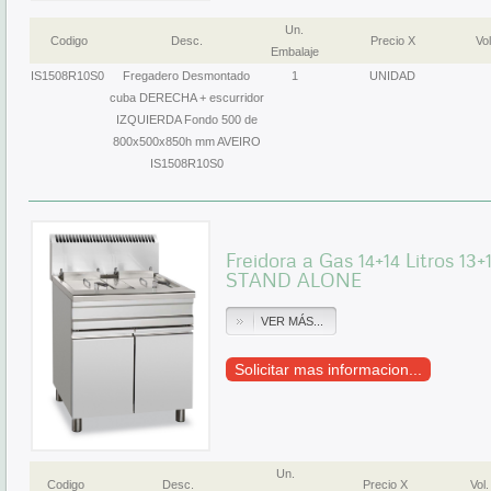
Un.
Codigo
Desc.
Precio X
Vol
Embalaje
IS1508R10S0
Fregadero Desmontado
1
UNIDAD
cuba DERECHA + escurridor
IZQUIERDA Fondo 500 de
800x500x850h mm AVEIRO
IS1508R10S0
Freidora a Gas 14+14 Litros 1
STAND ALONE
VER MÁS...
Solicitar mas informacion...
Un.
Codigo
Desc.
Precio X
Vol.