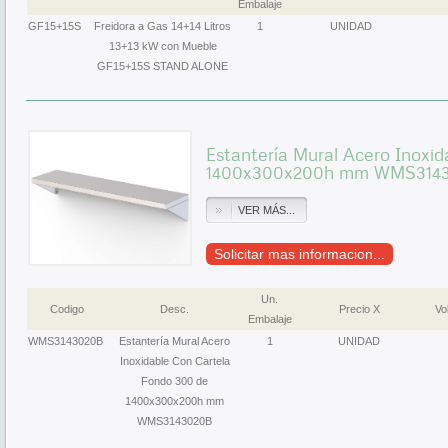
Embalaje
GF15+15S
Freidora a Gas 14+14 Litros
1
UNIDAD
13+13 kW con Mueble
GF15+15S STAND ALONE
Estantería Mural Acero Inoxi
1400x300x200h mm WMS314
VER MÁS...
Solicitar mas informacion...
Un.
Codigo
Desc.
Precio X
Vol
Embalaje
WMS3143020B
Estantería Mural Acero
1
UNIDAD
Inoxidable Con Cartela
Fondo 300 de
1400x300x200h mm
WMS3143020B