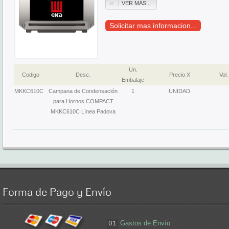
VER MÁS...
Solicitar mas informacion...
Un.
Codigo
Desc.
Precio X
Vol.
Embalaje
MKKC610C
Campana de Condensación
1
UNIDAD
para Hornos COMPACT
MKKC610C Línea Padova
Forma
de Pago y Envío
Gastos de Envío
01