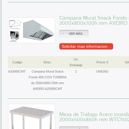
Campana Mural Snack Fond
2000x800x700h mm AVEIRO
VER MÁS...
Solicitar mas informacion...
Un.
Codigo
Desc.
Precio X
Vol
Embalaje
A20080CMT
Campana Mural Snack
1
UNIDAD
Fondo 800 CON TURBINA
de 2000x800x700h mm
AVEIRO A20080CMT
Mesa de Trabajo Acero inoxida
2000x500x850h mm WTC150