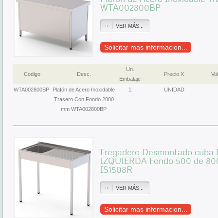
WTA002800BP
VER MÁS...
Solicitar mas informacion...
Un.
Codigo
Desc.
Precio X
Vol
Embalaje
WTA002800BP
Plafón de Acero Inoxidable
1
UNIDAD
Trasero Con Fondo 2800
mm WTA002800BP
Fregadero Desmontado cuba 
IZQUIERDA Fondo 500 de 8
IS1508R
VER MÁS...
Solicitar mas informacion...