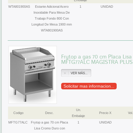
Embalaje
WTA801900AS
Estante Adicional Acero
1
UNIDAD
Inoxidable Para Mesa De
Trabajo Fondo 800 Con
Longitud De Mesa 1900 mm
WTA801900AS
Frytop a gas 70 cm Placa Lis
MFTG77ALC MAGISTRA PLUS
VER MÁS...
Solicitar mas informacion...
Un.
Codigo
Desc.
Precio X
Vol.
Embalaje
MFTG77ALC
Frytop a gas 70 cm Placa
1
UNIDAD
Lisa Cromo Duro con