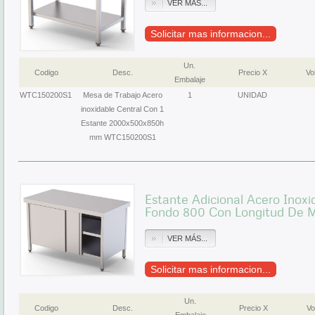
VER MÁS...
Solicitar mas informacion...
Un.
Codigo
Desc.
Precio X
Vol
Embalaje
WTC150200S1
Mesa de Trabajo Acero
1
UNIDAD
inoxidable Central Con 1
Estante 2000x500x850h
mm WTC150200S1
Estante Adicional Acero Inox
Fondo 800 Con Longitud De
VER MÁS...
Solicitar mas informacion...
Un.
Codigo
Desc.
Precio X
Vo