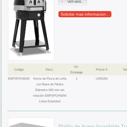
VER MÁS...
Solicitar mas informacion...
Un.
Codigo
Desc.
Precio X
Vol
Embalaje
EMPSPOH60W
Horno de Pizza de Leña
1
UNIDAD
con Base de Piedra
Diámetro 600 mm sin
rotación EMPSPOH60W
Línea Estambul
Plafón de Acero Inoxidable 