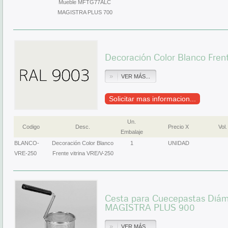
Mueble MFTG77ALC
MAGISTRA PLUS 700
Decoración Color Blanco Fren
VER MÁS...
Solicitar mas informacion...
Un.
Codigo
Desc.
Precio X
Vol.
Embalaje
BLANCO-
Decoración Color Blanco
1
UNIDAD
VRE-250
Frente vitrina VRE/V-250
Cesta para Cuecepastas Diám
MAGISTRA PLUS 900
VER MÁS...