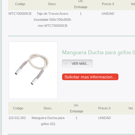
Un.
Codigo
Desc.
Precio X
Vol
Embalaje
WTC700500CB
Tajo de Troceo Acero
1
UNIDAD
Inoxidable 500x700x850h
mm WTC700500CB
Manguera Ducha para grifos 0
VER MÁS...
Solicitar mas informacion...
Un.
Codigo
Desc.
Precio X
Vol.
Embalaje
115.011.001
Manguera Ducha para
1
UNIDAD
grifos 021