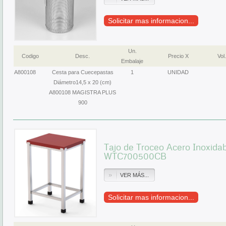
Solicitar mas informacion...
Un.
Codigo
Desc.
Precio X
Vol.
Embalaje
A800108
Cesta para Cuecepastas
1
UNIDAD
Diámetro14,5 x 20 (cm)
A800108 MAGISTRA PLUS
900
Tajo de Troceo Acero Inoxid
WTC700500CB
VER MÁS...
Solicitar mas informacion...