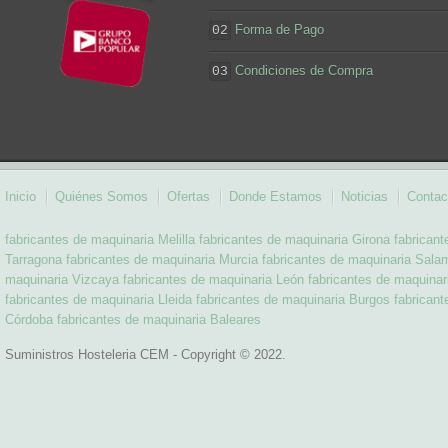
Forma de Pago
02
Condiciones de Compra
03
Inicio
Quiénes Somos
Ofertas
Donde Estamos
Noticias
Contac
fabricantes de maquinaria Melilla
fabricantes de maquinaria Girona
fabrican
Tarragona
fabricantes de maquinaria Murcia
fabricantes de maquinaria Sal
maquinaria Vizcaya
fabricantes de maquinaria León
fabricantes de maquinar
fabricantes de maquinaria Lleida
fabricantes de maquinaria Burgos
fabrican
Córdoba
fabricantes de maquinaria Baleares
Suministros Hosteleria CEM - Copyright © 2022.