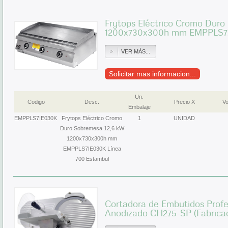
Frytops Eléctrico Cromo Duro
1200x730x300h mm EMPPLS7I
VER MÁS...
Solicitar mas informacion...
Un.
Codigo
Desc.
Precio X
Vo
Embalaje
EMPPLS7IE030K
Frytops Eléctrico Cromo
1
UNIDAD
Duro Sobremesa 12,6 kW
1200x730x300h mm
EMPPLS7IE030K Línea
700 Estambul
Cortadora de Embutidos Profe
Anodizado CH275-SP (Fabricac