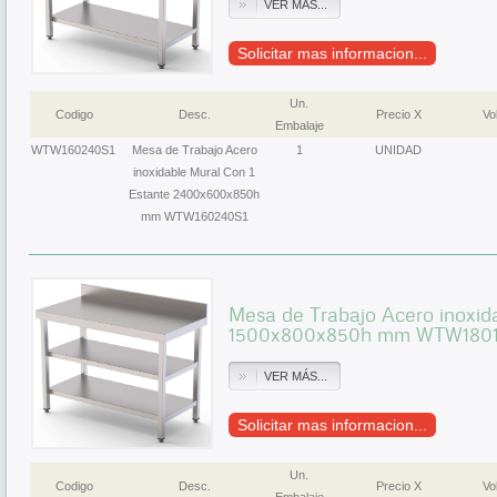
VER MÁS...
Solicitar mas informacion...
Un.
Codigo
Desc.
Precio X
Vol
Embalaje
WTW160240S1
Mesa de Trabajo Acero
1
UNIDAD
inoxidable Mural Con 1
Estante 2400x600x850h
mm WTW160240S1
Mesa de Trabajo Acero inoxid
1500x800x850h mm WTW180
VER MÁS...
Solicitar mas informacion...
Un.
Codigo
Desc.
Precio X
Vol