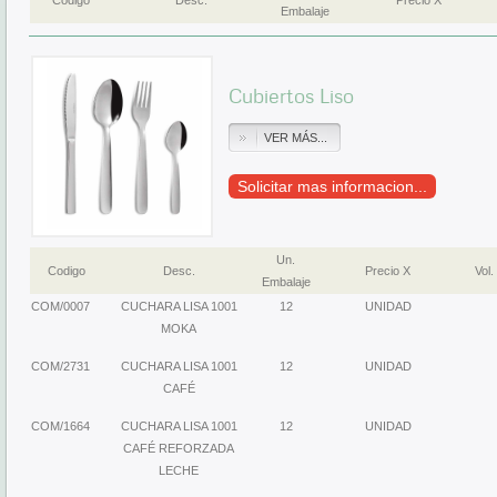
Codigo
Desc.
Precio X
Embalaje
Cubiertos Liso
VER MÁS...
Solicitar mas informacion...
Un.
Codigo
Desc.
Precio X
Vol.
Embalaje
COM/0007
CUCHARA LISA 1001
12
UNIDAD
MOKA
COM/2731
CUCHARA LISA 1001
12
UNIDAD
CAFÉ
COM/1664
CUCHARA LISA 1001
12
UNIDAD
CAFÉ REFORZADA
LECHE