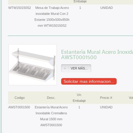
Embalaje
WTW150150S2
Mesa de Trabajo Acero
1
UNIDAD
inoxidable Mural Con 2
Estante 1500x500x850h
mm WTW150150S2
Estantería Mural Acero Inoxi
AWST0001500
VER MÁS...
Solicitar mas informacion...
Un.
Codigo
Desc.
Precio X
Vol
Embalaje
AWST0001500
Estantería Mural Acero
1
UNIDAD
Inoxidable Cremallera
Mural 1500 mm
AWST0001500