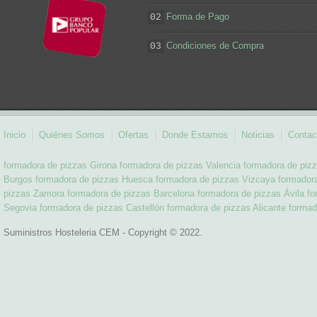
Forma de Pago
02
Condiciones de Compra
03
Inicio
Quiénes Somos
Ofertas
Donde Estamos
Noticias
Contac
formadora de pizzas Girona
formadora de pizzas Valencia
formadora de piz
Burgos
formadora de pizzas Huesca
formadora de pizzas Vizcaya
formador
pizzas Zamora
formadora de pizzas Barcelona
formadora de pizzas Ávila
fo
Segovia
formadora de pizzas Castellón
formadora de pizzas Alicante
formad
Suministros Hosteleria CEM - Copyright © 2022.