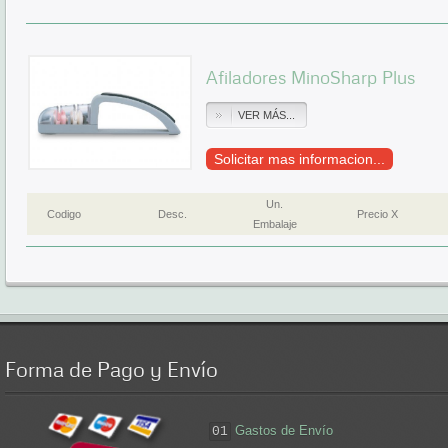
Afiladores MinoSharp Plus
VER MÁS...
Solicitar mas informacion...
Un.
Codigo
Desc.
Precio X
Embalaje
Forma
de Pago y Envío
Gastos de Envío
01