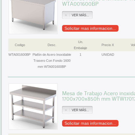
WTA001600BP
VER MÁS...
Solicitar mas informacion...
Un.
Codigo
Desc.
Precio X
Vol
Embalaje
WTA001600BP
Plafón de Acero Inoxidable
1
UNIDAD
Trasero Con Fondo 1600
mm WTA001600BP
Mesa de Trabajo Acero inoxid
1700x700x850h mm WTW1701
VER MÁS...
Solicitar mas informacion...