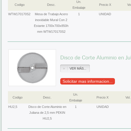
Un.
Codigo
Desc.
Precio X
Vol
Embalaje
WTW170170S2
Mesa de Trabajo Acero
1
UNIDAD
inoxidable Mural Con 2
Estante 1700x700x850h
mm WTW170170S2
Disco de Corte Aluminio en J
VER MÁS...
Solicitar mas informacion...
Un.
Codigo
Desc.
Precio X
Vol.
Embalaje
HU2,5
Disco de Corte Aluminio en
1
UNIDAD
Juliana de 2,5 mm PEKIN
HU2,5