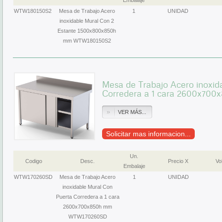
Embalaje
WTW180150S2
Mesa de Trabajo Acero
1
UNIDAD
inoxidable Mural Con 2
Estante 1500x800x850h
mm WTW180150S2
Mesa de Trabajo Acero inoxid
Corredera a 1 cara 2600x7
VER MÁS...
Solicitar mas informacion...
Un.
Codigo
Desc.
Precio X
Vol
Embalaje
WTW170260SD
Mesa de Trabajo Acero
1
UNIDAD
inoxidable Mural Con
Puerta Corredera a 1 cara
2600x700x850h mm
WTW170260SD