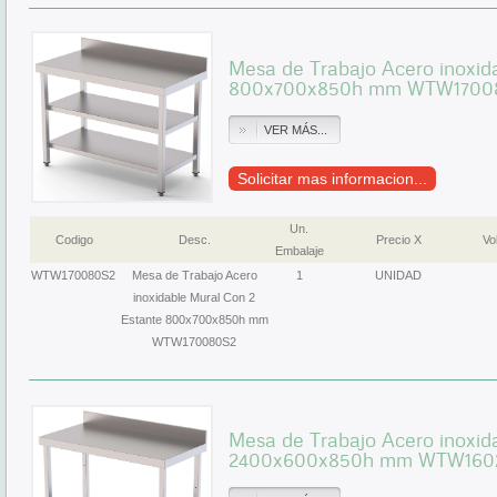
Mesa de Trabajo Acero inoxid
800x700x850h mm WTW1700
VER MÁS...
Solicitar mas informacion...
Un.
Codigo
Desc.
Precio X
Vol
Embalaje
WTW170080S2
Mesa de Trabajo Acero
1
UNIDAD
inoxidable Mural Con 2
Estante 800x700x850h mm
WTW170080S2
Mesa de Trabajo Acero inoxid
2400x600x850h mm WTW160