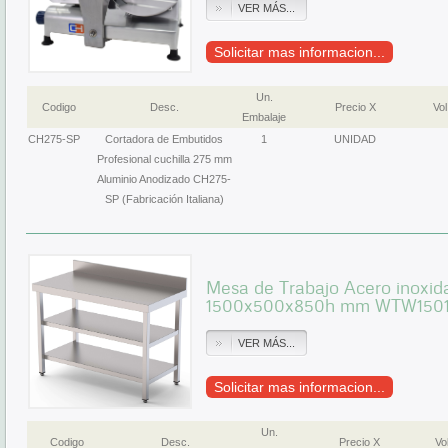
VER MÁS...
Solicitar mas informacion...
Un.
Codigo
Desc.
Precio X
Vol
Embalaje
CH275-SP
Cortadora de Embutidos
1
UNIDAD
Profesional cuchilla 275 mm
Aluminio Anodizado CH275-
SP (Fabricación Italiana)
Mesa de Trabajo Acero inoxid
1500x500x850h mm WTW150
VER MÁS...
Solicitar mas informacion...
Un.
Codigo
Desc.
Precio X
Vol